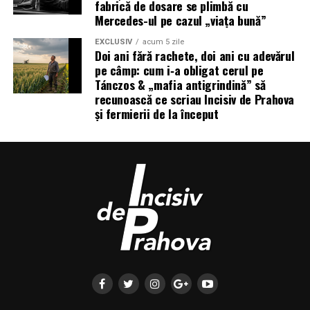
fabrică de dosare se plimbă cu
Mercedes-ul pe cazul „viața bună”
EXCLUSIV
acum 5 zile
Doi ani fără rachete, doi ani cu adevărul
pe câmp: cum i‑a obligat cerul pe
Tánczos & „mafia antigrindină” să
recunoască ce scriau Incisiv de Prahova
și fermierii de la început