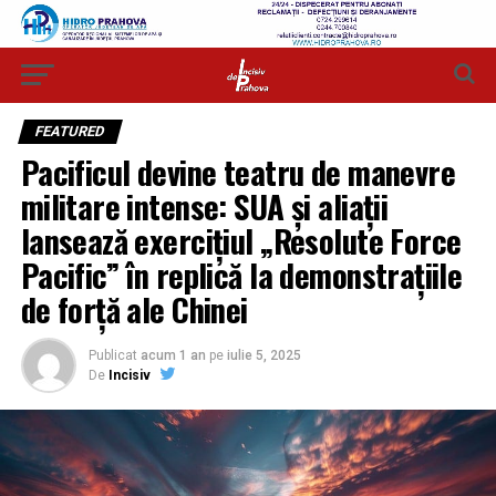
FEATURED
Pacificul devine teatru de manevre
militare intense: SUA și aliații
lansează exercițiul „Resolute Force
Pacific” în replică la demonstrațiile
de forță ale Chinei
Publicat
acum 1 an
pe
iulie 5, 2025
De
Incisiv