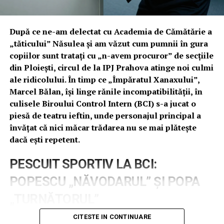
După ce ne-am delectat cu Academia de Cămătărie a
„tăticului” Năsulea și am văzut cum pumnii în gura
copiilor sunt tratați cu „n-avem procuror” de secțiile
din Ploiești, circul de la IPJ Prahova atinge noi culmi
ale ridicolului. În timp ce „Împăratul Xanaxului”,
Marcel Bălan, își linge rănile incompatibilității, în
culisele Biroului Control Intern (BCI) s-a jucat o
piesă de teatru ieftin, unde personajul principal a
învățat că nici măcar trădarea nu se mai plătește
dacă ești repetent.
PESCUIT SPORTIV LA BCI:
POPESCU „NĂVODARUL” ȘI POPA
„TURNĂTORUL”
CITESTE IN CONTINUARE
În luna mai, apele tulburi ale Inspectoratului au fost