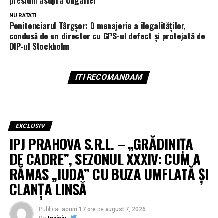
presiuni asupra Ungariei
NU RATATI
Penitenciarul Târgșor: O menajerie a ilegalităților,
condusă de un director cu GPS-ul defect și protejată de
DIP-ul Stockholm
ITI RECOMANDAM
EXCLUSIV
IPJ PRAHOVA S.R.L. – „GRĂDINIȚA
DE CADRE”, SEZONUL XXXIV: CUM A
RĂMAS „IUDA” CU BUZA UMFLATĂ ȘI
CLANȚA LINSĂ
Publicat
acum 17 ore
pe
august 7, 2026