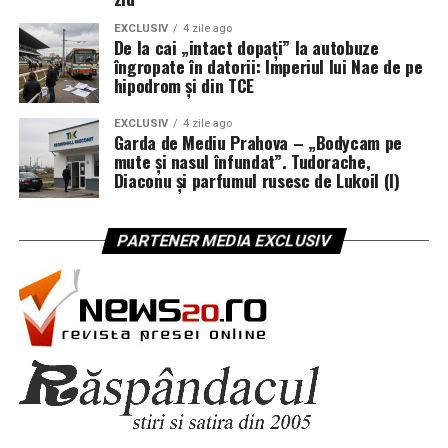
EXCLUSIV
4 zile ago
De la cai „intact dopați” la autobuze
îngropate în datorii: Imperiul lui Nae de pe
hipodrom și din TCE
EXCLUSIV
4 zile ago
Garda de Mediu Prahova – „Bodycam pe
mute și nasul înfundat”. Tudorache,
Diaconu și parfumul rusesc de Lukoil (I)
PARTENER MEDIA EXCLUSIV