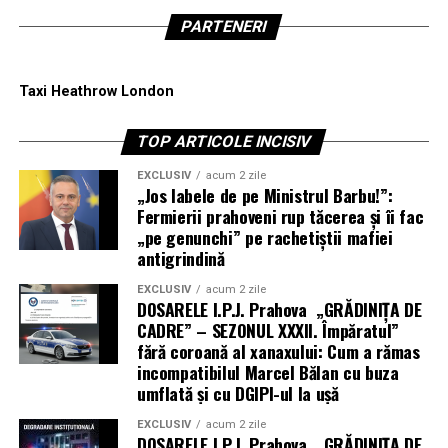
PARTENERI
Taxi Heathrow London
TOP ARTICOLE INCISIV
EXCLUSIV
acum 2 zile
„Jos labele de pe Ministrul Barbu!”:
Fermierii prahoveni rup tăcerea și îi fac
„pe genunchi” pe rachetiștii mafiei
antigrindină
EXCLUSIV
acum 2 zile
DOSARELE I.P.J. Prahova „GRĂDINIȚA DE
CADRE” – SEZONUL XXXII. Împăratul”
fără coroană al xanaxului: Cum a rămas
incompatibilul Marcel Bălan cu buza
umflată și cu DGIPI-ul la ușă
EXCLUSIV
acum 2 zile
DOSARELE I.P.J. Prahova „GRĂDINIȚA DE