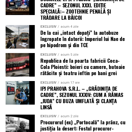
CADRE” – SEZONUL XXXI. EDIȚIE
SPECIALĂ:– ZOOTEHNIE PENALĂ ȘI
TRĂDARE LA BĂICOI
EXCLUSIV
acum 4 zile
De la cai „intact dopați” la autobuze
îngropate în datorii: Imperiul lui Nae de
pe hipodrom și din TCE
EXCLUSIV
acum 5 zile
Republica de la poarta fabricii Coca-
Cola Ploiesti: boieri cu camere, butoaie
rătăcite și teatru ieftin pe bani grei
EXCLUSIV
acum 17 ore
IPJ PRAHOVA S.R.L. – „GRĂDINIȚA DE
CADRE”, SEZONUL XXXIV: CUM A RĂMAS
„IUDA” CU BUZA UMFLATĂ ȘI CLANȚA
LINSĂ
EXCLUSIV
acum 2 zile
Procurorul (ex) „Portocală” la prânz, cu
justiția la desert: Fostul procuror-