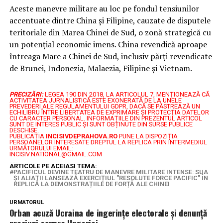
Aceste manevre militare au loc pe fondul tensiunilor
accentuate dintre China și Filipine, cauzate de disputele
teritoriale din Marea Chinei de Sud, o zonă strategică cu
un potențial economic imens. China revendică aproape
întreaga Mare a Chinei de Sud, inclusiv părți revendicate
de Brunei, Indonezia, Malaezia, Filipine și Vietnam.
PRECIZĂRI:
LEGEA 190 DIN 2018, LA ARTICOLUL 7, MENŢIONEAZĂ CĂ
ACTIVITATEA JURNALISTICĂ ESTE EXONERATĂ DE LA UNELE
PREVEDERI ALE REGULAMENTULUI GDPR, DACĂ SE PĂSTREAZĂ UN
ECHILIBRU ÎNTRE LIBERTATEA DE EXPRIMARE ŞI PROTECŢIA DATELOR
CU CARACTER PERSONAL.
INFORMAȚIILE DIN PREZENTUL ARTICOL
SUNT DE INTERES PUBLIC ȘI SUNT OBȚINUTE DIN SURSE PUBLICE
DESCHISE.
PUBLICAȚIA
INCISIVDEPRAHOVA.RO
PUNE LA DISPOZIȚIA
PERSOANELOR INTERESATE DREPTUL LA REPLICA PRIN INTERMEDIUL
URMĂTORULUI EMAIL:
INCISIV.NATIONAL@GMAIL.COM
.....
ARTICOLE PE ACEIASI TEMA:
PACIFICUL DEVINE TEATRU DE MANEVRE MILITARE INTENSE: SUA
ȘI ALIAȚII LANSEAZĂ EXERCIȚIUL "RESOLUTE FORCE PACIFIC" ÎN
REPLICĂ LA DEMONSTRAȚIILE DE FORȚĂ ALE CHINEI
URMATORUL
Orban acuză Ucraina de ingerințe electorale și denunță