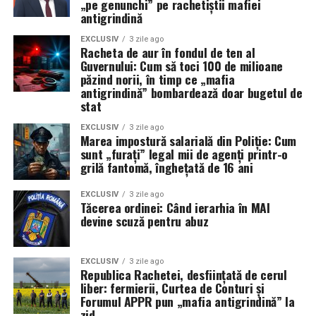
„pe genunchi” pe rachetiștii mafiei
deratizeze cu adevărat acest județ, singura lege
antigrindină
valabilă rămâne cea a tăcerii și a complicității. Stați
EXCLUSIV
3 zile ago
aproape, Sezonul XXXIV promite să scoată la iveală
Racheta de aur în fondul de ten al
și mai mulți scheleți din dulapurile „inteligenței”
Guvernului: Cum să toci 100 de milioane
păzind norii, în timp ce „mafia
prahovene! (Cristina
T.).
antigrindină” bombardează doar bugetul de
stat
EXCLUSIV
3 zile ago
Marea impostură salarială din Poliție: Cum
sunt „furați” legal mii de agenți printr-o
grilă fantomă, înghețată de 16 ani
EXCLUSIV
3 zile ago
Tăcerea ordinei: Când ierarhia în MAI
devine scuză pentru abuz
EXCLUSIV
3 zile ago
Republica Rachetei, desființată de cerul
liber: fermierii, Curtea de Conturi și
Forumul APPR pun „mafia antigrindină” la
zid