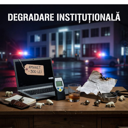
contestatarilor pentru a-i intimida, realitatea din teren
arată o imagine mult mai sumbră pentru „clanul nod în
papură”.
Surse bine informate confirmă că DGIPI și-a făcut
treaba profesional, iar norii grei care s-au abătut asupra
acestei caracatițe nu sunt doar de ploaie, ci de „furtună”
judiciară. Pe fir au intrat structuri grele de la București,
inclusiv DIICOT, care au deschis dosare pe numele celor
care se credeau intangibili sub „bagheta” lui Bălan.
Incompatibilitatea cu ștampilă: Când
nevasta e subalternă și legea e
opțională
După ani de zile în care ziarul de investigații
Incisiv de
Prahova
a urlat în pustiu despre anomalia de la vârful
IPJ, Agenția Națională de Integritate (ANI) a pus