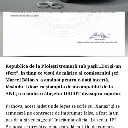
Republica de la Ploiești tremură sub pașii „Doi și-un
sfert”, în timp ce visul de mărire al comisarului șef
Marcel Bălan s-a amânat pentru o dată incertă,
lăsându-l doar cu ștampila de incompatibil de la
ANI și cu umbra cătușelor DIICOT deasupra capului.
Prahova, acest județ unde legea se scrie cu „Xanax” și se
semnează pe contracte de împrumut false, a fost la un
pas de a-și vedea „zeul” înscăunat oficial. La sediul IPJ
Prahova se pregătea o mascaradă cu titlu de concurs