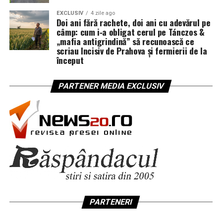
EXCLUSIV
4 zile ago
Doi ani fără rachete, doi ani cu adevărul pe
câmp: cum i‑a obligat cerul pe Tánczos &
„mafia antigrindină” să recunoască ce
scriau Incisiv de Prahova și fermierii de la
început
PARTENER MEDIA EXCLUSIV
PARTENERI