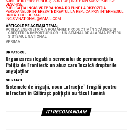
SUNT DE INTERES PUBLIC ȘI SUNT OBȚINUTE DIN SURSE PUBLICE
DESCHISE.
PUBLICAȚIA
INCISIVDEPRAHOVA.RO
PUNE LA DISPOZIȚIA
PERSOANELOR INTERESATE DREPTUL LA REPLICA PRIN INTERMEDIUL
URMĂTORULUI EMAIL:
INCISIV.NATIONAL@GMAIL.COM
.....
ARTICOLE PE ACEIASI TEMA:
CRIZA ENERGETICĂ A ROMÂNIEI: PRODUCȚIA ÎN SCĂDERE ȘI
CREȘTEREA IMPORTURILOR – UN SEMNAL DE ALARMĂ PENTRU
SISTEMUL NAȚIONAL
PRIMA
URMATORUL
Organizarea ilegală a serviciului de permanență la
Poliția de Frontieră: un abuz care încalcă drepturile
angajaților
NU RATATI
Sistemele de irigații, noua „atracție” fragilă pentru
infractori în Călărași: polițiștii au făcut lumină
ITI RECOMANDAM