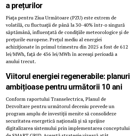
a prețurilor
Piața pentru Ziua Următoare (PZU) este extrem de
volatilă, cu fluctuații de până la 30-40% într-o singură
săptămână, influențată de condițiile meteorologice și de
prețurile europene. Prețul mediu al energiei
achiziționate în primul trimestru din 2025 a fost de 612
lei/MWh, față de 436 lei/MWh în aceeași perioadă a
anului trecut.
Viitorul energiei regenerabile: planuri
ambițioase pentru următorii 10 ani
Conform raportului Transelectrica, Planul de
Dezvoltare pentru următorul deceniu prevede un
program amplu de investiții menite să consolideze
securitatea energetică națională și să sprijine
digitalizarea sistemului prin implementarea conceptului
de SMART GRID. Această strategie vizează atât