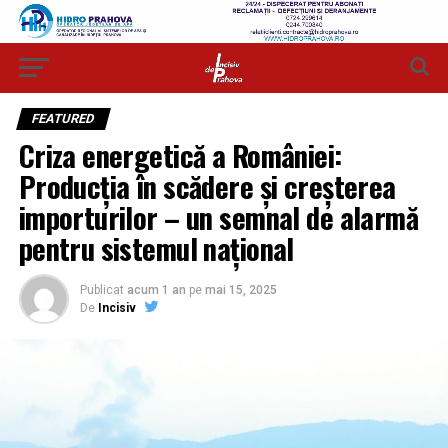
FEATURED
Criza energetică a României:
Producția în scădere și creșterea
importurilor – un semnal de alarmă
pentru sistemul național
Publicat
acum 1 an
pe
mai 15, 2025
De
Incisiv