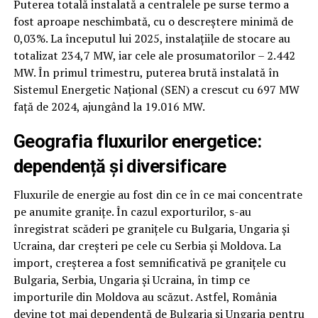
Puterea totală instalată a centralele pe surse termo a
fost aproape neschimbată, cu o descreștere minimă de
0,03%. La începutul lui 2025, instalațiile de stocare au
totalizat 234,7 MW, iar cele ale prosumatorilor – 2.442
MW. În primul trimestru, puterea brută instalată în
Sistemul Energetic Național (SEN) a crescut cu 697 MW
față de 2024, ajungând la 19.016 MW.
Geografia fluxurilor energetice:
dependență și diversificare
Fluxurile de energie au fost din ce în ce mai concentrate
pe anumite granițe. În cazul exporturilor, s-au
înregistrat scăderi pe granițele cu Bulgaria, Ungaria și
Ucraina, dar creșteri pe cele cu Serbia și Moldova. La
import, creșterea a fost semnificativă pe granițele cu
Bulgaria, Serbia, Ungaria și Ucraina, în timp ce
importurile din Moldova au scăzut. Astfel, România
devine tot mai dependentă de Bulgaria și Ungaria pentru