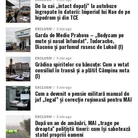
De la cai „intact dopați” la autobuze
îngropate în datorii: Imperiul lui Nae de pe
hipodrom și din TCE
EXCLUSIV
3 zile ago
Garda de Mediu Prahova – „Bodycam pe
mute și nasul înfundat”. Tudorache,
Diaconu și parfumul rusesc de Lukoil (I)
EXCLUSIV
3 zile ago
Grădina spiritelor cu băncuțe: Cum a votat
consiliul în transă și a plătit Câmpina nota
(I)
EXCLUSIV
3 zile ago
Cum a devenit o pensie militară manual de
jaf „legal” și corecție rușinoasă pentru MAI
EXCLUSIV
3 zile ago
După un an de amânări, MAI „trage pe
dreapta” polițiștii tineri: cum își sabotează
statul propriii oameni