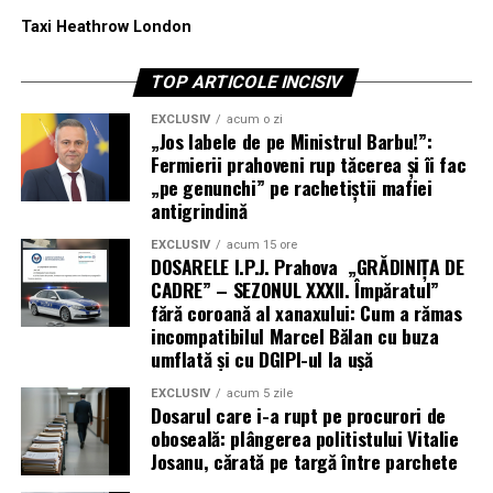
Taxi Heathrow London
TOP ARTICOLE INCISIV
EXCLUSIV
acum o zi
„Jos labele de pe Ministrul Barbu!”:
Fermierii prahoveni rup tăcerea și îi fac
„pe genunchi” pe rachetiștii mafiei
antigrindină
EXCLUSIV
acum 15 ore
DOSARELE I.P.J. Prahova „GRĂDINIȚA DE
CADRE” – SEZONUL XXXII. Împăratul”
fără coroană al xanaxului: Cum a rămas
incompatibilul Marcel Bălan cu buza
umflată și cu DGIPI-ul la ușă
EXCLUSIV
acum 5 zile
Dosarul care i-a rupt pe procurori de
oboseală: plângerea politistului Vitalie
Josanu, cărată pe targă între parchete