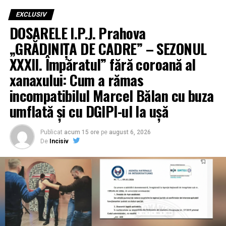
EXCLUSIV
DOSARELE I.P.J. Prahova
„GRĂDINIȚA DE CADRE” – SEZONUL
XXXII. Împăratul” fără coroană al
xanaxului: Cum a rămas
incompatibilul Marcel Bălan cu buza
umflată și cu DGIPI-ul la ușă
Publicat
acum 15 ore
pe
august 6, 2026
De
Incisiv