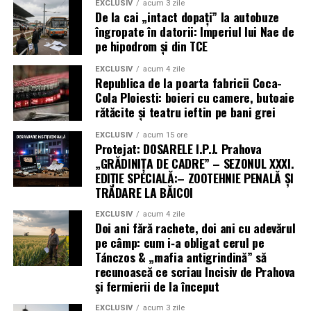
EXCLUSIV
acum 3 zile
De la cai „intact dopați” la autobuze
îngropate în datorii: Imperiul lui Nae de
pe hipodrom și din TCE
EXCLUSIV
acum 4 zile
Republica de la poarta fabricii Coca-
Cola Ploiesti: boieri cu camere, butoaie
rătăcite și teatru ieftin pe bani grei
EXCLUSIV
acum 15 ore
Protejat: DOSARELE I.P.J. Prahova
„GRĂDINIȚA DE CADRE” – SEZONUL XXXI.
EDIȚIE SPECIALĂ:– ZOOTEHNIE PENALĂ ȘI
TRĂDARE LA BĂICOI
EXCLUSIV
acum 4 zile
Doi ani fără rachete, doi ani cu adevărul
pe câmp: cum i‑a obligat cerul pe
Tánczos & „mafia antigrindină” să
recunoască ce scriau Incisiv de Prahova
și fermierii de la început
EXCLUSIV
acum 3 zile