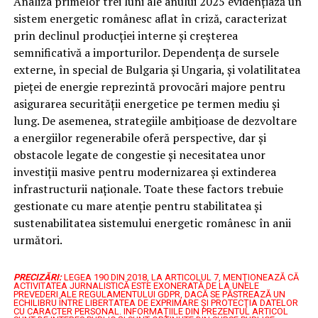
Analiza primelor trei luni ale anului 2025 evidențiază un
sistem energetic românesc aflat în criză, caracterizat
prin declinul producției interne și creșterea
semnificativă a importurilor. Dependența de sursele
externe, în special de Bulgaria și Ungaria, și volatilitatea
pieței de energie reprezintă provocări majore pentru
asigurarea securității energetice pe termen mediu și
lung. De asemenea, strategiile ambițioase de dezvoltare
a energiilor regenerabile oferă perspective, dar și
obstacole legate de congestie și necesitatea unor
investiții masive pentru modernizarea și extinderea
infrastructurii naționale. Toate these factors trebuie
gestionate cu mare atenție pentru stabilitatea și
sustenabilitatea sistemului energetic românesc în anii
următori.
PRECIZĂRI:
LEGEA 190 DIN 2018, LA ARTICOLUL 7, MENŢIONEAZĂ CĂ
ACTIVITATEA JURNALISTICĂ ESTE EXONERATĂ DE LA UNELE
PREVEDERI ALE REGULAMENTULUI GDPR, DACĂ SE PĂSTREAZĂ UN
ECHILIBRU ÎNTRE LIBERTATEA DE EXPRIMARE ŞI PROTECŢIA DATELOR
CU CARACTER PERSONAL.
INFORMAȚIILE DIN PREZENTUL ARTICOL