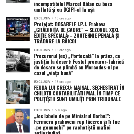
incompatibilul Marcel Bălan cu buza
pentru 6 luni
– pentru că a făcut puține acte de
umflată și cu DGIPI-ul la ușă
urmărire penală în dosarul fabricat. O pedeapsă de cățel
cuminte.
Lucian Onea
, fostul șef, și-a luat
spălătura
EXCLUSIV
15 ore ago
Protejat: DOSARELE I.P.J. Prahova
definitivă
de la CSM, menținută și de ICCJ. Dar
„GRĂDINIȚA DE CADRE” – SEZONUL XXXI.
Portocala?
Portocala, autorul principal, cel care a
EDIȚIE SPECIALĂ:– ZOOTEHNIE PENALĂ ȘI
transformat ancheta într-o comedie neagră, pare să
TRĂDARE LA BĂICOI
plătească cu nervii la volan în traficul de dimineață.
EXCLUSIV
15 ore ago
Excluderea din magistratură
(art. 100 lit. e) îi dă,
Procurorul (ex) „Portocală” la prânz, cu
totuși, timp liber să se plimbe. Poate căută inspirație
justiția la desert: Fostul procuror-fabrică
de dosare se plimbă cu Mercedes-ul pe
pentru un nou dosar? „Tigăile lui Ghiță 2: Răzbunarea
cazul „viața bună”
Mercedes-ului”?
EXCLUSIV
15 ore ago
FEUDA LUI GRECU: MAISAL, SECHESTRAT ÎN
Minuta ICCJ spune „definitivă”. Viața de luni
CHILOȚII CONTABILITĂȚII MAI, ÎN TIMP CE
dimineață spune „Mercedes”.
POLIȚIȘTII SUNT UMILIȚI PRIN TRIBUNALE
Iată paradoxul suprem, mai comic decât orice pamflet:
EXCLUSIV
o zi ago
„Jos labele de pe Ministrul Barbu!”:
în timp ce
Minuta Înaltei Curţi nr. 24/2026
pomenește
Fermierii prahoveni rup tăcerea și îi fac
grav despre „
reaua credință incompatibilă cu
„pe genunchi” pe rachetiștii mafiei
garanțiile funcției judiciare
”, cetățeanul Negulescu
antigrindină