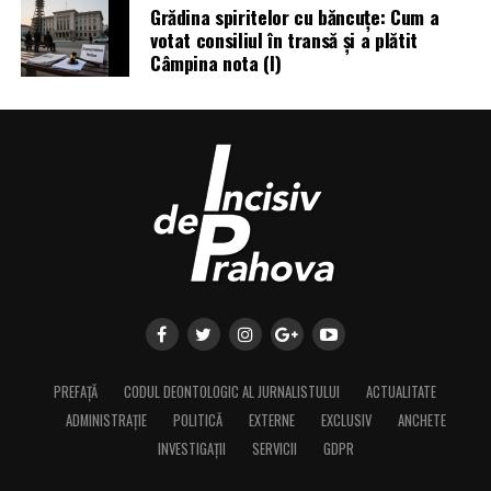
Grădina spiritelor cu băncuțe: Cum a
votat consiliul în transă și a plătit
Câmpina nota (I)
PREFAȚĂ
CODUL DEONTOLOGIC AL JURNALISTULUI
ACTUALITATE
ADMINISTRAȚIE
POLITICĂ
EXTERNE
EXCLUSIV
ANCHETE
INVESTIGAȚII
SERVICII
GDPR