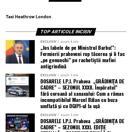
Taxi Heathrow London
TOP ARTICOLE INCISIV
EXCLUSIV
acum 4 zile
„Jos labele de pe Ministrul Barbu!”:
Fermierii prahoveni rup tăcerea și îi fac
„pe genunchi” pe rachetiștii mafiei
antigrindină
EXCLUSIV
acum 3 zile
DOSARELE I.P.J. Prahova „GRĂDINIȚA DE
CADRE” – SEZONUL XXXII. Împăratul”
fără coroană al xanaxului: Cum a rămas
incompatibilul Marcel Bălan cu buza
umflată și cu DGIPI-ul la ușă
EXCLUSIV
acum 3 zile
DOSARELE I.P.J. Prahova „GRĂDINIȚA DE
CADRE” – SEZONUL XXXI. EDIȚIE