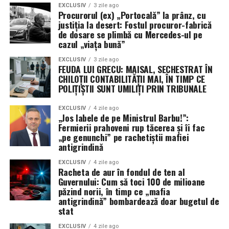
numiri pompoase, știința penală va progresa sau
EXCLUSIV
3 zile ago
Procurorul (ex) „Portocală” la prânz, cu
dacă asociația va rămâne doar un club exclusivist
justiția la desert: Fostul procuror-fabrică
unde „greii” își dau diplome unii altora, sub privirile
de dosare se plimbă cu Mercedes-ul pe
admirative ale unei audiențe care încă mai crede că
cazul „viața bună”
funcția face pe om, și nu invers. (Irinel I.).
EXCLUSIV
3 zile ago
FEUDA LUI GRECU: MAISAL, SECHESTRAT ÎN
CHILOȚII CONTABILITĂȚII MAI, ÎN TIMP CE
POLIȚIȘTII SUNT UMILIȚI PRIN TRIBUNALE
EXCLUSIV
4 zile ago
„Jos labele de pe Ministrul Barbu!”:
Fermierii prahoveni rup tăcerea și îi fac
„pe genunchi” pe rachetiștii mafiei
antigrindină
EXCLUSIV
4 zile ago
Racheta de aur în fondul de ten al
Guvernului: Cum să toci 100 de milioane
păzind norii, în timp ce „mafia
antigrindină” bombardează doar bugetul de
stat
EXCLUSIV
4 zile ago