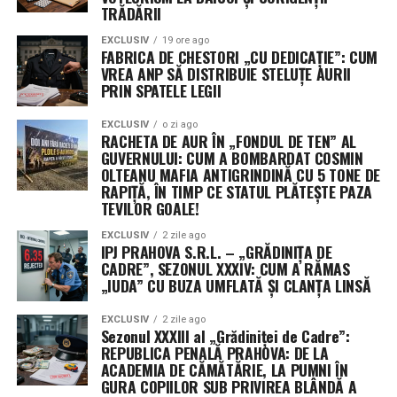
Armata de „Vipi” și Cenzorii: Un
TRĂDĂRII
Consiliu Director mai mare decât o
EXCLUSIV
19 ore ago
FABRICA DE CHESTORI „CU DEDICAȚIE”: CUM
primărie de comună
VREA ANP SĂ DISTRIBUIE STELUȚE AURII
PRIN SPATELE LEGII
Dacă v-ați fi imaginat că o asociație se conduce cu doi-
trei oameni, vă înșelați amarnic. Setea de funcții este
EXCLUSIV
o zi ago
RACHETA DE AUR ÎN „FONDUL DE TEN” AL
atât de mare încât Consiliul Director al ARSP a fost
GUVERNULUI: CUM A BOMBARDAT COSMIN
„extins” chirurgical, de la 15 la 18 membri. Că doar e loc
OLTEANU MAFIA ANTIGRINDINĂ CU 5 TONE DE
RAPIȚĂ, ÎN TIMP CE STATUL PLĂTEȘTE PAZA
pentru toată lumea sub soarele dreptului penal!
TEVILOR GOALE!
Departamentele sunt împărțite cu o precizie de
EXCLUSIV
2 zile ago
IPJ PRAHOVA S.R.L. – „GRĂDINIȚA DE
ceasornic elvețian: Petre Buneci se ocupă de organizare,
CADRE”, SEZONUL XXXIV: CUM A RĂMAS
Adrian-Mihai Hotca de știință (că tot e „științifică”
„IUDA” CU BUZA UMFLATĂ ȘI CLANȚA LINSĂ
asociația), iar Vasile Drăghici îi suflă în ceafă lui Udroiu
din postura de Secretar General Adjunct. Banii – acea
EXCLUSIV
2 zile ago
Sezonul XXXIII al „Grădiniței de Cadre”:
resursă vulgară, dar necesară – sunt lăsați pe mâna
REPUBLICA PENALĂ PRAHOVA: DE LA
expertei Simona Mihaela Andrei, care ocupă funcția de
ACADEMIA DE CĂMĂTĂRIE, LA PUMNI ÎN
Trezorier și face parte, evident, din Biroul Consiliului
GURA COPIILOR SUB PRIVIREA BLÂNDĂ A