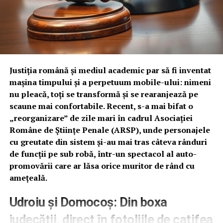
pe care acesta o impune societății ar putea proveni
dintr-o copilărie marcată de lipsuri, care a generat o
„cărpănoșenie demnă de Hagi Tudose”. Această
mentalitate de a strânge la chimir fiecare „creițar” este
văzută ca un obstacol major în calea dezvoltării.
Justiția română și mediul academic par să fi inventat
„La orice problemă, are o singură soluție: să mai taie
mașina timpului și a perpetuum mobile-ului: nimeni
ceva, să mai reducă ceva, să mai facă o economie de doi
nu pleacă, toți se transformă și se rearanjează pe
bani”, notează Andi Malaliu, comparând anvergura
scaune mai confortabile. Recent, s-a mai bifat o
deciziilor lui Bolojan cu economia derizorie dintr-o
„reorganizare” de zile mari în cadrul Asociației
veche reclamă la detergent. În opinia sa, acest mod de a
Române de Științe Penale (ARSP), unde personajele
gândi „moare sufletul câte puțin” la fiecare renunțare,
cu greutate din sistem și-au mai tras câteva rânduri
transformând actul de guvernare într-o pedeapsă
de funcții pe sub robă, într-un spectacol al auto-
aplicată populației.
promovării care ar lăsa orice muritor de rând cu
Absența viziunii strategice: O critică
amețeală.
severă privind incapacitatea de a
Udroiu și Domocoș: Din boxa
genera programe serioase de
judecății, direct în fotoliile de catifea