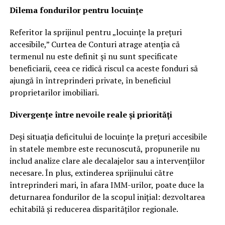
Dilema fondurilor pentru locuințe
Referitor la sprijinul pentru „locuințe la prețuri
accesibile,” Curtea de Conturi atrage atenția că
termenul nu este definit și nu sunt specificate
beneficiarii, ceea ce ridică riscul ca aceste fonduri să
ajungă în întreprinderi private, în beneficiul
proprietarilor imobiliari.
Divergențe între nevoile reale și priorități
Deși situația deficitului de locuințe la prețuri accesibile
în statele membre este recunoscută, propunerile nu
includ analize clare ale decalajelor sau a intervențiilor
necesare. În plus, extinderea sprijinului către
întreprinderi mari, în afara IMM-urilor, poate duce la
deturnarea fondurilor de la scopul inițial: dezvoltarea
echitabilă și reducerea disparităților regionale.