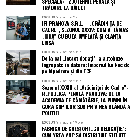
SPECIALĂ:– ZOOTEHNIE PENALĂ ȘI
TRĂDARE LA BĂICOI
EXCLUSIV
acum 2 zile
IPJ PRAHOVA S.R.L. – „GRĂDINIȚA DE
CADRE”, SEZONUL XXXIV: CUM A RĂMAS
„IUDA” CU BUZA UMFLATĂ ȘI CLANȚA
LINSĂ
EXCLUSIV
acum 5 zile
De la cai „intact dopați” la autobuze
îngropate în datorii: Imperiul lui Nae de
pe hipodrom și din TCE
EXCLUSIV
acum 2 zile
Sezonul XXXIII al „Grădiniței de Cadre”:
REPUBLICA PENALĂ PRAHOVA: DE LA
ACADEMIA DE CĂMĂTĂRIE, LA PUMNI ÎN
GURA COPIILOR SUB PRIVIREA BLÂNDĂ A
POLIȚIEI
EXCLUSIV
acum 19 ore
FABRICA DE CHESTORI „CU DEDICAȚIE”:
CUM VREA ANP SĂ DISTRIBUIE STELUȚE