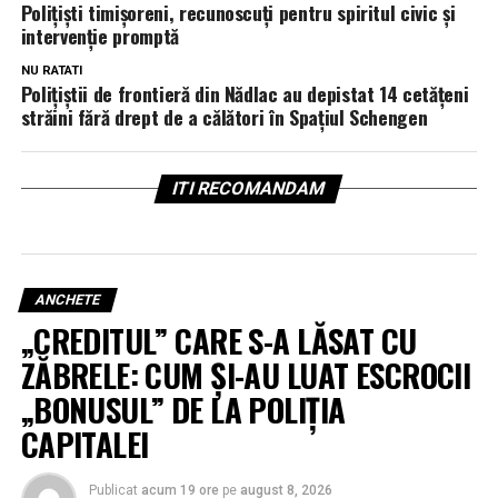
Polițiști timișoreni, recunoscuți pentru spiritul civic și
intervenție promptă
NU RATATI
Polițiștii de frontieră din Nădlac au depistat 14 cetățeni
străini fără drept de a călători în Spațiul Schengen
ITI RECOMANDAM
ANCHETE
„CREDITUL” CARE S-A LĂSAT CU
ZĂBRELE: CUM ȘI-AU LUAT ESCROCII
„BONUSUL” DE LA POLIȚIA
CAPITALEI
Publicat
acum 19 ore
pe
august 8, 2026