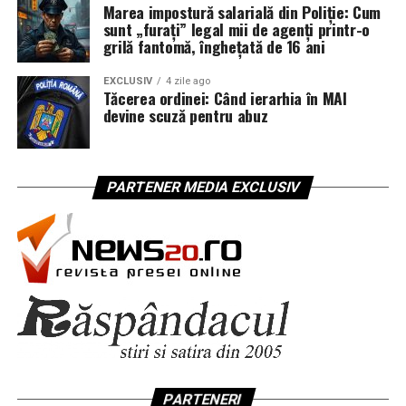
Marea impostură salarială din Poliție: Cum
sunt „furați” legal mii de agenți printr-o
grilă fantomă, înghețată de 16 ani
EXCLUSIV
4 zile ago
Tăcerea ordinei: Când ierarhia în MAI
devine scuză pentru abuz
PARTENER MEDIA EXCLUSIV
PARTENERI