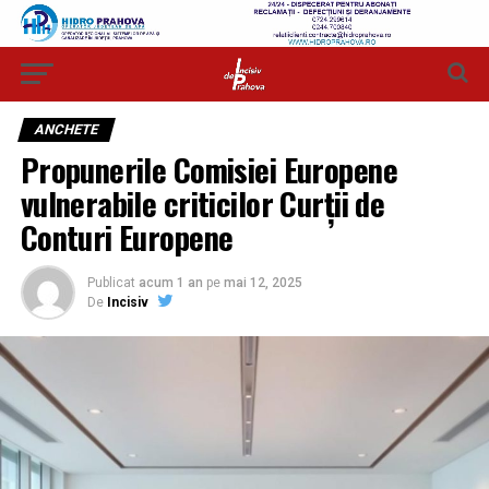
ANCHETE
Propunerile Comisiei Europene
vulnerabile criticilor Curții de
Conturi Europene
Publicat
acum 1 an
pe
mai 12, 2025
De
Incisiv