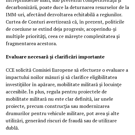
întreprinderile mari, sub pretextul competitivității și
decarbonizării, poate duce la deturnarea resurselor de la
IMM-uri, afectând dezvoltarea echitabilă a regiunilor.
Curtea de Conturi avertizează că, în prezent, politicile
de coeziune se extind deja progresiv, acoperindu-și
multiple priorități, ceea ce mărește complexitatea și
fragmentarea acestora.
Evaluare necesară și clarificări importante
CCE solicită Comisiei Europene să efectueze o evaluare a
impactului noilor măsuri și să clarifice eligibilitatea
investițiilor în apărare, mobilitate militară și locuințe
accesibile. În plus, regula pentru proiectele de
mobilitate militară nu este clar definită, iar unele
proiecte, precum construcția sau modernizarea
drumurilor pentru vehicule militare, pot avea și alte
utilizări, generând riscuri de fraudă sau de utilizare
dublă.