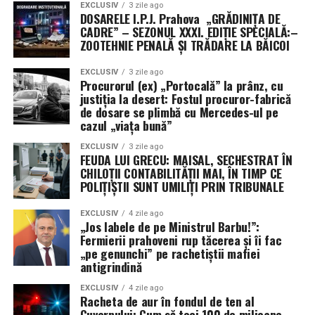
EXCLUSIV
3 zile ago
DOSARELE I.P.J. Prahova „GRĂDINIȚA DE
CADRE” – SEZONUL XXXI. EDIȚIE SPECIALĂ:–
ZOOTEHNIE PENALĂ ȘI TRĂDARE LA BĂICOI
EXCLUSIV
3 zile ago
Procurorul (ex) „Portocală” la prânz, cu
justiția la desert: Fostul procuror-fabrică
de dosare se plimbă cu Mercedes-ul pe
cazul „viața bună”
EXCLUSIV
3 zile ago
FEUDA LUI GRECU: MAISAL, SECHESTRAT ÎN
CHILOȚII CONTABILITĂȚII MAI, ÎN TIMP CE
POLIȚIȘTII SUNT UMILIȚI PRIN TRIBUNALE
EXCLUSIV
4 zile ago
„Jos labele de pe Ministrul Barbu!”:
Fermierii prahoveni rup tăcerea și îi fac
„pe genunchi” pe rachetiștii mafiei
antigrindină
EXCLUSIV
4 zile ago
Racheta de aur în fondul de ten al
Guvernului: Cum să toci 100 de milioane