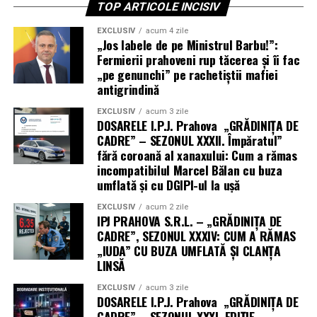
TOP ARTICOLE INCISIV
EXCLUSIV
acum 4 zile
„Jos labele de pe Ministrul Barbu!”:
Fermierii prahoveni rup tăcerea și îi fac
„pe genunchi” pe rachetiștii mafiei
antigrindină
EXCLUSIV
acum 3 zile
DOSARELE I.P.J. Prahova „GRĂDINIȚA DE
CADRE” – SEZONUL XXXII. Împăratul”
fără coroană al xanaxului: Cum a rămas
incompatibilul Marcel Bălan cu buza
umflată și cu DGIPI-ul la ușă
EXCLUSIV
acum 2 zile
IPJ PRAHOVA S.R.L. – „GRĂDINIȚA DE
CADRE”, SEZONUL XXXIV: CUM A RĂMAS
„IUDA” CU BUZA UMFLATĂ ȘI CLANȚA
LINSĂ
EXCLUSIV
acum 3 zile
DOSARELE I.P.J. Prahova „GRĂDINIȚA DE
CADRE” – SEZONUL XXXI. EDIȚIE