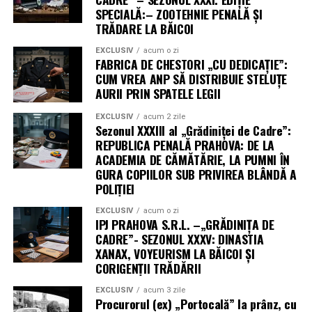
SPECIALĂ:– ZOOTEHNIE PENALĂ ȘI
TRĂDARE LA BĂICOI
EXCLUSIV
acum o zi
FABRICA DE CHESTORI „CU DEDICAȚIE”:
CUM VREA ANP SĂ DISTRIBUIE STELUȚE
AURII PRIN SPATELE LEGII
EXCLUSIV
acum 2 zile
Sezonul XXXIII al „Grădiniței de Cadre”:
REPUBLICA PENALĂ PRAHOVA: DE LA
ACADEMIA DE CĂMĂTĂRIE, LA PUMNI ÎN
GURA COPIILOR SUB PRIVIREA BLÂNDĂ A
POLIȚIEI
EXCLUSIV
acum o zi
IPJ PRAHOVA S.R.L. –„GRĂDINIȚA DE
CADRE”- SEZONUL XXXV: DINASTIA
XANAX, VOYEURISM LA BĂICOI ȘI
CORIGENȚII TRĂDĂRII
EXCLUSIV
acum 3 zile
Procurorul (ex) „Portocală” la prânz, cu