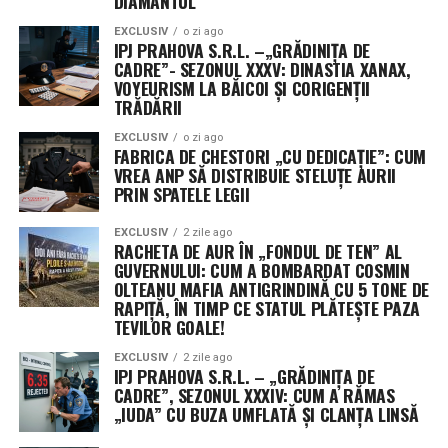
DIAMANTUL
EXCLUSIV
o zi ago
Conform comunicatului oficial, acest parcurs a
IPJ PRAHOVA S.R.L. –„GRĂDINIȚA DE
beneficiat de suportul logistic și diplomatic al
CADRE”- SEZONUL XXXV: DINASTIA XANAX,
Ambasadei României, prin prezența Doamnei
VOYEURISM LA BĂICOI ȘI CORIGENȚII
TRĂDĂRII
Ambasador Mădălina Lupu, care a susținut echipa la
evenimentele oficiale ale olimpiadei.
EXCLUSIV
o zi ago
FABRICA DE CHESTORI „CU DEDICAȚIE”: CUM
VREA ANP SĂ DISTRIBUIE STELUȚE AURII
Parteneriat strategic pentru
PRIN SPATELE LEGII
excelență: Bitdefender și Ministerul
EXCLUSIV
2 zile ago
Educației au susținut financiar și
RACHETA DE AUR ÎN „FONDUL DE TEN” AL
GUVERNULUI: CUM A BOMBARDAT COSMIN
tehnic elita IT-ului românesc
OLTEANU MAFIA ANTIGRINDINĂ CU 5 TONE DE
RAPIȚĂ, ÎN TIMP CE STATUL PLĂTEȘTE PAZA
TEVILOR GOALE!
Succesul de la IOAI 2026 a fost posibil datorită unei
colaborări strânse între sectorul public și cel privat.
EXCLUSIV
2 zile ago
IPJ PRAHOVA S.R.L. – „GRĂDINIȚA DE
Ministerul Educației și Cercetării, împreună cu Uniunea
CADRE”, SEZONUL XXXIV: CUM A RĂMAS
Profesorilor de Informatică din România (UPIR) și Hubul
„IUDA” CU BUZA UMFLATĂ ȘI CLANȚA LINSĂ
Român de Inteligență Artificială (HRIA), au asigurat
cadrul necesar pregătirii. Un rol esențial l-a jucat