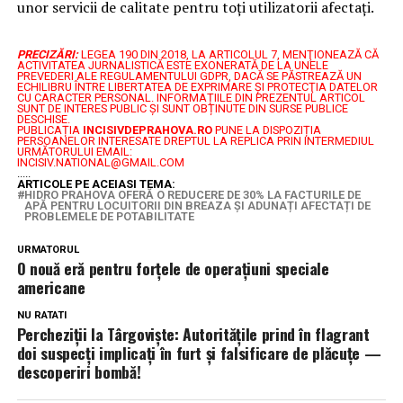
unor servicii de calitate pentru toți utilizatorii afectați.
PRECIZĂRI:
LEGEA 190 DIN 2018, LA ARTICOLUL 7, MENŢIONEAZĂ CĂ
ACTIVITATEA JURNALISTICĂ ESTE EXONERATĂ DE LA UNELE
PREVEDERI ALE REGULAMENTULUI GDPR, DACĂ SE PĂSTREAZĂ UN
ECHILIBRU ÎNTRE LIBERTATEA DE EXPRIMARE ŞI PROTECŢIA DATELOR
CU CARACTER PERSONAL.
INFORMAȚIILE DIN PREZENTUL ARTICOL
SUNT DE INTERES PUBLIC ȘI SUNT OBȚINUTE DIN SURSE PUBLICE
DESCHISE.
PUBLICAȚIA
INCISIVDEPRAHOVA.RO
PUNE LA DISPOZIȚIA
PERSOANELOR INTERESATE DREPTUL LA REPLICA PRIN INTERMEDIUL
URMĂTORULUI EMAIL:
INCISIV.NATIONAL@GMAIL.COM
.....
ARTICOLE PE ACEIASI TEMA:
HIDRO PRAHOVA OFERĂ O REDUCERE DE 30% LA FACTURILE DE
APĂ PENTRU LOCUITORII DIN BREAZA ȘI ADUNAȚI AFECTAȚI DE
PROBLEMELE DE POTABILITATE
URMATORUL
O nouă eră pentru forțele de operațiuni speciale
americane
NU RATATI
Percheziții la Târgoviște: Autoritățile prind în flagrant
doi suspecți implicați în furt și falsificare de plăcuțe —
descoperiri bombă!