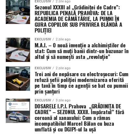
EXCLUSIV
2 zile ago
Sezonul XXXIII al „Grădiniței de Cadre”:
compania Bitdefender, care a oferit nu doar susținere
REPUBLICA PENALĂ PRAHOVA: DE LA
financiară, ci și resurse hardware și expertiză tehnică de
ACADEMIA DE CĂMĂTĂRIE, LA PUMNI ÎN
nivel înalt prin specialiștii implicați în pregătirea
GURA COPIILOR SUB PRIVIREA BLÂNDĂ A
elevilor.
POLIȚIEI
EXCLUSIV
2 zile ago
Sursa menționează că statul român a acoperit integral
M.A.I. – O nouă invenție a alchimiștilor de
costurile de participare și deplasare, investind în viitorul
stat: Cum să muți banii dintr-un buzunar în
altul și să numești asta „revoluție”
acestor tineri care promit să devină liderii industriei
tehnologice de mâine. Participarea la acest nivel
EXCLUSIV
2 zile ago
confirmă că, prin resurse adecvate și coordonare
Trei ani de nepăsare cu electroșocuri: Cum
academică, România poate domina podiumurile
refuză șefii poliției modernizarea oferită
pe tavă în timp ce agenții se bat cu pumnii
internaționale în domeniul inteligenței artificiale.
prin șanțuri
EXCLUSIV
3 zile ago
DOSARELE I.P.J. Prahova „GRĂDINIȚA DE
CADRE” – SEZONUL XXXII. Împăratul” fără
coroană al xanaxului: Cum a rămas
incompatibilul Marcel Bălan cu buza
umflată și cu DGIPI-ul la ușă