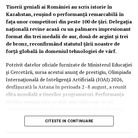
ilegale
Tinerii geniali ai României au scris istorie în
Kazahstan, reușind o performanță remarcabilă în
Un element central al operațiunilor a fost colaborarea
fața unor competitori din peste 100 de țări. Delegația
directă cu autoritățile maghiare din cadrul Căpităniei
națională revine acasă cu un palmares impresionant
Superioare de Poliție a Comitatului Szabolcs-Szatmar-
format din trei medalii de aur, două de argint și trei
Bereg. Această sinergie transfrontalieră este esențială
de bronz, reconfirmând statutul țării noastre de
pentru prevenirea faptelor care pot afecta siguranța
forță globală în domeniul tehnologiei de vârf.
națională, polițiștii de frontieră urmărind descurajarea
oricăror forme de criminalitate organizată.
Potrivit datelor oficiale furnizate de Ministerul Educației
și Cercetării, sursa acestui anunț de prestigiu, Olimpiada
Conform comunicatului oficial, prezența activă în teren
Internațională de Inteligență Artificială (IOAI) 2026,
a forțelor de ordine contribuie la menținerea unui climat
desfășurată la Astana în perioada 2–8 august, a reunit
de liniște publică în zonele limitrofe graniței.
elita mondială a tinerilor programatori. Performanța
„Combaterea fenomenului infracțional transfrontalier
elevilor români este cu atât mai valoroasă cu cât
rămâne principalul nostru obiectiv”, au subliniat
competiția a aliniat la start concurenți din 108 țări și
reprezentanții structurilor sătmărene cu atribuții în
teritorii, toți luptând pentru supremație în cel mai
domeniul siguranței naționale.
CITESTE IN CONTINUARE
dinamic sector al științei contemporane.
Bilanțul sancțiunilor în zona de