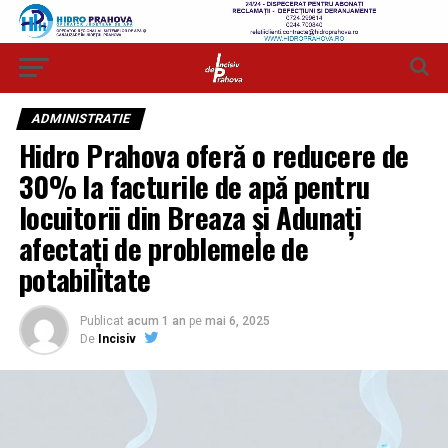
ADMINISTRATIE
Hidro Prahova oferă o reducere de
30% la facturile de apă pentru
locuitorii din Breaza și Adunați
afectați de problemele de
potabilitate
Publicat
acum 1 an
pe
mai 6, 2025
De
Incisiv