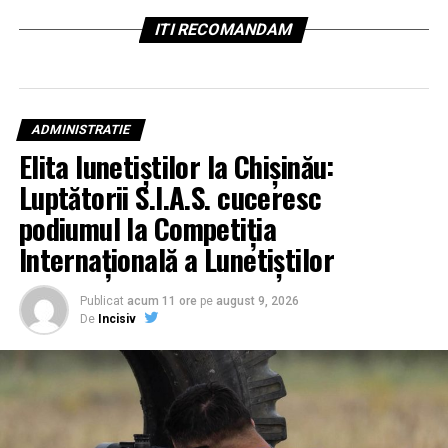
ITI RECOMANDAM
ADMINISTRATIE
Elita lunetiștilor la Chișinău:
Luptătorii S.I.A.S. cuceresc
podiumul la Competiția
Internațională a Lunetiștilor
Publicat
acum 11 ore
pe
august 9, 2026
De
Incisiv