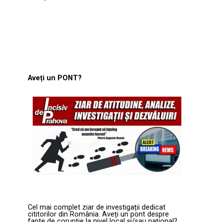
Aveți un PONT?
Cel mai complet ziar de investigații dedicat
cititorilor din România. Aveți un pont despre
fapte de corupție la nivel local și/sau național?