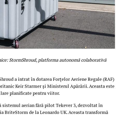
anice: StormShroud, platforma autonomă colaborativă
roud a intrat în dotarea Forțelor Aeriene Regale (RAF)
ritanic Keir Starmer și Ministerul Apărării. Aceasta este
are planificate pentru viitor.
istemul aerian fără pilot Tekever 3, dezvoltat în
gia BriteStorm de la Leonardo UK. Aceasta transformă