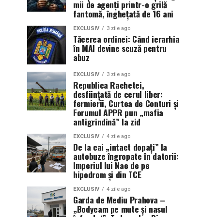
mii de agenți printr-o grilă
fantomă, înghețată de 16 ani
EXCLUSIV
3 zile ago
Tăcerea ordinei: Când ierarhia
în MAI devine scuză pentru
abuz
EXCLUSIV
3 zile ago
Republica Rachetei,
desființată de cerul liber:
fermierii, Curtea de Conturi și
Forumul APPR pun „mafia
antigrindină” la zid
EXCLUSIV
4 zile ago
De la cai „intact dopați” la
autobuze îngropate în datorii:
Imperiul lui Nae de pe
hipodrom și din TCE
EXCLUSIV
4 zile ago
Garda de Mediu Prahova –
„Bodycam pe mute și nasul