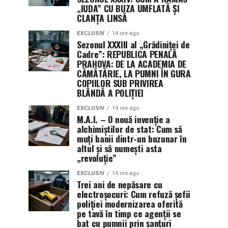
„IUDA” CU BUZA UMFLATĂ ȘI
CLANȚA LINSĂ
EXCLUSIV
14 ore ago
Sezonul XXXIII al „Grădiniței de
Cadre”: REPUBLICA PENALĂ
PRAHOVA: DE LA ACADEMIA DE
CĂMĂTĂRIE, LA PUMNI ÎN GURA
COPIILOR SUB PRIVIREA
BLÂNDĂ A POLIȚIEI
EXCLUSIV
14 ore ago
M.A.I. – O nouă invenție a
alchimiștilor de stat: Cum să
muți banii dintr-un buzunar în
altul și să numești asta
„revoluție”
EXCLUSIV
14 ore ago
Trei ani de nepăsare cu
electroșocuri: Cum refuză șefii
poliției modernizarea oferită
pe tavă în timp ce agenții se
bat cu pumnii prin șanțuri