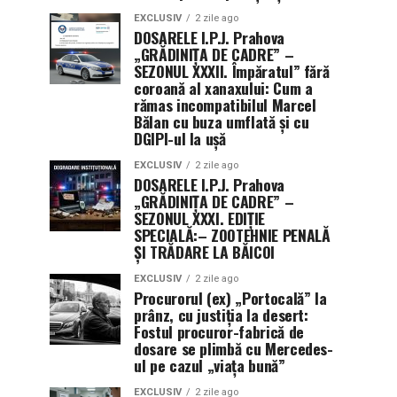
EXCLUSIV
2 zile ago
DOSARELE I.P.J. Prahova
„GRĂDINIȚA DE CADRE” –
SEZONUL XXXII. Împăratul” fără
coroană al xanaxului: Cum a
rămas incompatibilul Marcel
Bălan cu buza umflată și cu
DGIPI-ul la ușă
EXCLUSIV
2 zile ago
DOSARELE I.P.J. Prahova
„GRĂDINIȚA DE CADRE” –
SEZONUL XXXI. EDIȚIE
SPECIALĂ:– ZOOTEHNIE PENALĂ
ȘI TRĂDARE LA BĂICOI
EXCLUSIV
2 zile ago
Procurorul (ex) „Portocală” la
prânz, cu justiția la desert:
Fostul procuror-fabrică de
dosare se plimbă cu Mercedes-
ul pe cazul „viața bună”
EXCLUSIV
2 zile ago