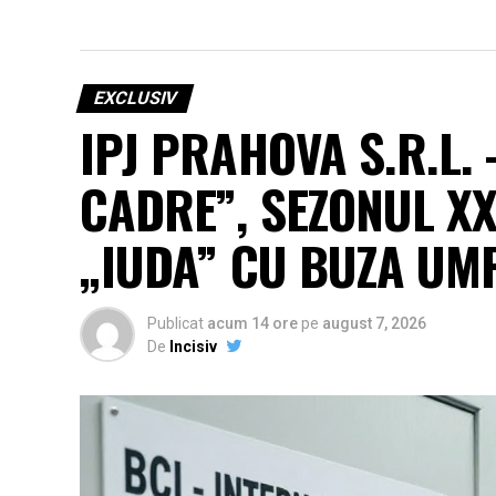
EXCLUSIV
IPJ PRAHOVA S.R.L.
CADRE”, SEZONUL X
„IUDA” CU BUZA UMF
Publicat
acum 14 ore
pe
august 7, 2026
De
Incisiv