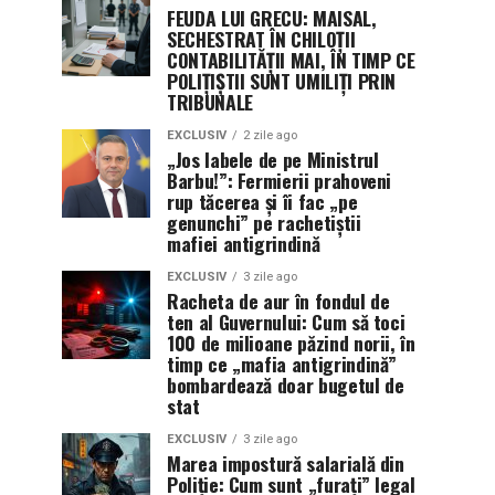
FEUDA LUI GRECU: MAISAL,
SECHESTRAT ÎN CHILOȚII
CONTABILITĂȚII MAI, ÎN TIMP CE
POLIȚIȘTII SUNT UMILIȚI PRIN
TRIBUNALE
EXCLUSIV
2 zile ago
„Jos labele de pe Ministrul
Barbu!”: Fermierii prahoveni
rup tăcerea și îi fac „pe
genunchi” pe rachetiștii
mafiei antigrindină
EXCLUSIV
3 zile ago
Racheta de aur în fondul de
ten al Guvernului: Cum să toci
100 de milioane păzind norii, în
timp ce „mafia antigrindină”
bombardează doar bugetul de
stat
EXCLUSIV
3 zile ago
Marea impostură salarială din
Poliție: Cum sunt „furați” legal