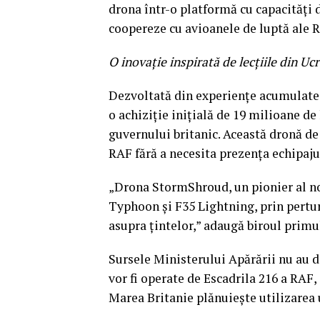
drona într-o platformă cu capacități 
coopereze cu avioanele de luptă ale R
O inovație inspirată de lecțiile din Uc
Dezvoltată din experiențe acumulate 
o achiziție inițială de 19 milioane de 
guvernului britanic. Această dronă de 
RAF fără a necesita prezența echipajul
„Drona StormShroud, un pionier al no
Typhoon și F35 Lightning, prin pertu
asupra țintelor,” adaugă biroul primu
Sursele Ministerului Apărării nu au 
vor fi operate de Escadrila 216 a RAF
Marea Britanie plănuiește utilizarea 