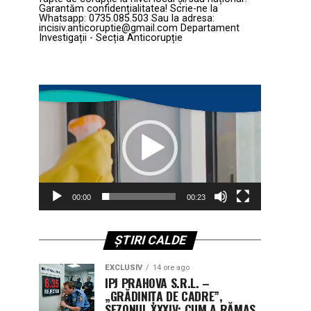
Garantăm confidențialitatea! Scrie-ne la
Whatsapp: 0735.085.503 Sau la adresa:
incisiv.anticoruptie@gmail.com Departament
Investigații - Secția Anticorupție
Player
video
00:00
00:23
ȘTIRI CALDE
EXCLUSIV
14 ore ago
IPJ PRAHOVA S.R.L. –
„GRĂDINIȚA DE CADRE”,
SEZONUL XXXIV: CUM A RĂMAS