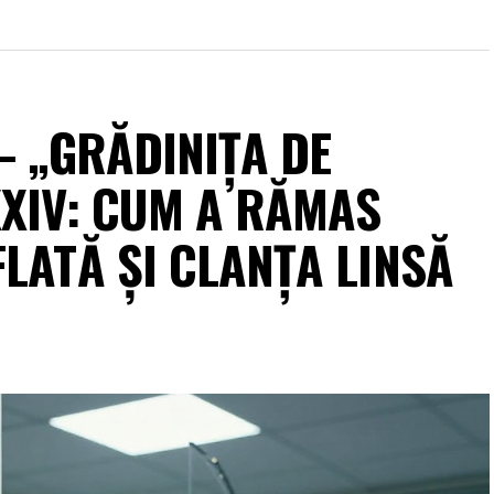
 – „GRĂDINIȚA DE
XXIV: CUM A RĂMAS
LATĂ ȘI CLANȚA LINSĂ