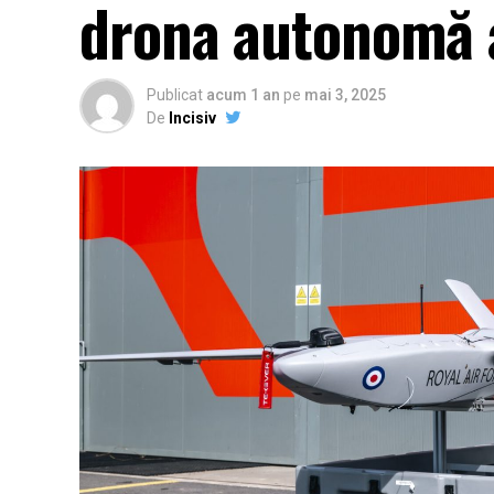
drona autonomă 
Publicat
acum 1 an
pe
mai 3, 2025
De
Incisiv