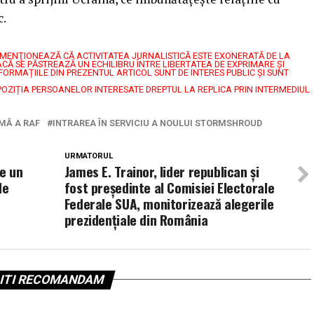
c.
7, MENŢIONEAZĂ CĂ ACTIVITATEA JURNALISTICĂ ESTE EXONERATĂ DE LA
CĂ SE PĂSTREAZĂ UN ECHILIBRU ÎNTRE LIBERTATEA DE EXPRIMARE ŞI
FORMAȚIILE DIN PREZENTUL ARTICOL SUNT DE INTERES PUBLIC ȘI SUNT
POZIȚIA PERSOANELOR INTERESATE DREPTUL LA REPLICA PRIN INTERMEDIUL
MĂ A RAF
INTRAREA ÎN SERVICIU A NOULUI STORMSHROUD
URMATORUL
e un
James E. Trainor, lider republican și
de
fost președinte al Comisiei Electorale
Federale SUA, monitorizează alegerile
prezidențiale din România
ITI RECOMANDAM