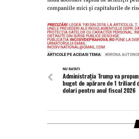
companiile mici și capitalurile de ris
PRECIZĂRI:
LEGEA 190 DIN 2018, LA ARTICOLUL 
UNELE PREVEDERI ALE REGULAMENTULUI GDPR, DA
PROTECŢIA DATELOR CU CARACTER PERSONAL.
IN
OBȚINUTE DIN SURSE PUBLICE DESCHISE.
PUBLICAȚIA
INCISIVDEPRAHOVA.RO
PUNE LA DIS
URMĂTORULUI EMAIL:
INCISIV.NATIONAL@GMAIL.COM
.....
ARTICOLE PE ACEIASI TEMA:
DRONA AUTONO
NU RATATI
Administrația Trump va propun
buget de apărare de 1 triliard 
dolari pentru anul fiscal 2026