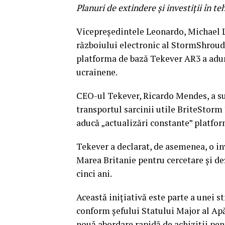
Planuri de extindere și investiții în t
Vicepreședintele Leonardo, Michael L
războiului electronic al StormShroud,
platforma de bază Tekever AR3 a adun
ucrainene.
CEO-ul Tekever, Ricardo Mendes, a sub
transportul sarcinii utile BriteStorm 
aducă „actualizări constante” platfor
Tekever a declarat, de asemenea, o in
Marea Britanie pentru cercetare și d
cinci ani.
Această inițiativă este parte a unei st
conform șefului Statului Major al Apă
nouă abordare rapidă de achiziții pent