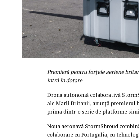
Premieră pentru forțele aeriene brit
intră în dotare
Drona autonomă colaborativă StormSh
ale Marii Britanii, anunță premierul b
prima dintr-o serie de platforme simil
Noua aeronavă StormShroud combină s
colaborare cu Portugalia, cu tehnolo