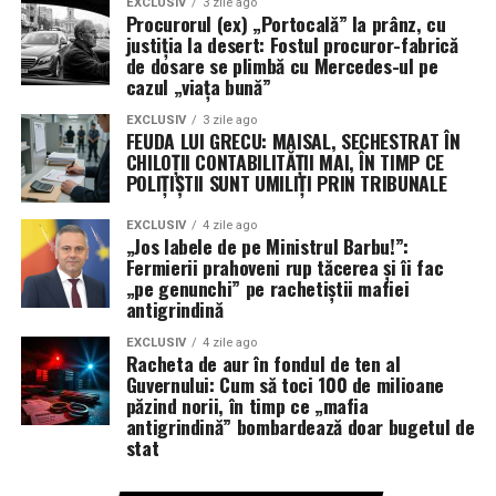
EXCLUSIV
3 zile ago
cauciucuri online.
7. Joacă-te cu formatele:
Procurorul (ex) „Portocală” la prânz, cu
justiția la desert: Fostul procuror-fabrică
interviu, Q&A, mit vs. realitate
de dosare se plimbă cu Mercedes-ul pe
cazul „viața bună”
5. Livrare rapidă și eficientă
Un advertorial nu trebuie să fie mereu narativ clasic. Poți
EXCLUSIV
3 zile ago
FEUDA LUI GRECU: MAISAL, SECHESTRAT ÎN
încerca:
CHILOȚII CONTABILITĂȚII MAI, ÎN TIMP CE
POLIȚIȘTII SUNT UMILIȚI PRIN TRIBUNALE
Interviu
: un expert răspunde la cele mai
Un aspect crucial al cumpărăturilor online de cauciucuri
frecvente întrebări despre un serviciu
EXCLUSIV
4 zile ago
este livrarea rapidă și eficientă, care îți oferă mai multă
„Jos labele de pe Ministrul Barbu!”:
Fermierii prahoveni rup tăcerea și îi fac
flexibilitate și confort. Magazinele online colaborează
Q&A
: cele mai întâlnite întrebări și răspunsuri
„pe genunchi” pe rachetiștii mafiei
adesea cu servicii de curierat recunoscute pentru a se
antigrindină
despre un produs
asigura că produsele ajung la tine într-un timp cât mai
scurt, uneori chiar și în 24-48 de ore în funcție de locația
EXCLUSIV
4 zile ago
Racheta de aur în fondul de ten al
Mit vs. Realitate
: deconstruiești idei greșite
ta. Această promptitudine este esențială mai ales atunci
Guvernului: Cum să toci 100 de milioane
despre un subiect (ex: „Mit: panourile solare nu
când schimbi cauciucurile în funcție de sezon sau când
păzind norii, în timp ce „mafia
funcționează iarna. Realitate: …”)
antigrindină” bombardează doar bugetul de
întâmpini o urgență neprevăzută.
stat
Aceste formate sunt interactive, dinamice și mai ușor de