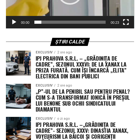
și oferte
Aceste titluri sunt clare, specifice și atrag exact cititorii
potriviți.
00:00
00:23
3. Adaugă un element vizual
Unul dintre avantajele semnificative ale cumpărăturilor
ȘTIRI CALDE
online de cauciucuri este posibilitatea de a face
puternic
comparații rapide de prețuri și oferte, un instrument
EXCLUSIV
2 ore ago
IPJ PRAHOVA S.R.L. – „GRĂDINIȚA DE
esențial pentru a obține cel mai bun raport calitate-
Chiar și într-un advertorial bazat pe text, poți integra
CADRE”, SEZONUL XXXVI: DE LA XANAX LA
preț. Platformele online îți oferă opțiunea să accesezi cu
imagini sugestive, infografice, sau ilustrații simple. De
PRIZA FURATĂ. CUM ÎȘI ÎNCARCĂ „ELITA”
ușurință multiple mărci și modele de cauciucuri, ceea ce
ELECTRICA DIN BANI PUBLICI
exemplu, un grafic care arată evoluția prețurilor la
îți permite să faci o evaluare rapidă fără a naviga prin
energie poate susține un advertorial despre panouri
EXCLUSIV
2 ore ago
mai multe site-uri separate. Această caracteristică te
„P”-UL DE LA PENIBIL SAU PENTRU PENAL?
fotovoltaice.
ajută să identifici reduceri speciale sau oferte exclusive
CUM S-A TRANSFORMAT IONICĂ ÎN PREȘUL
LUI BENONE SUB OCHII SINDICATULUI
care pot fi temporare. De asemenea, poți utiliza diverse
Pentru conținut online, elementele vizuale ajută la
DIAMANTUL
filtre pentru a ajusta căutările în funcție de bugetul sau
păstrarea atenției și la înțelegerea mai rapidă a
preferințele tale specifice, cum ar fi dimensiunea, marca
informațiilor.
EXCLUSIV
o zi ago
IPJ PRAHOVA S.R.L. –„GRĂDINIȚA DE
și sezonul cauciucurilor.
CADRE”- SEZONUL XXXV: DINASTIA XANAX,
4. Transforma advertorialul într-
VOYEURISM LA BĂICOI ȘI CORIGENȚII