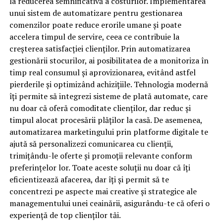
la reducerea semnificativă a costurilor. Implementarea
unui sistem de automatizare pentru gestionarea
comenzilor poate reduce erorile umane și poate
accelera timpul de servire, ceea ce contribuie la
creșterea satisfacției clienților. Prin automatizarea
gestionării stocurilor, ai posibilitatea de a monitoriza în
timp real consumul și aprovizionarea, evitând astfel
pierderile și optimizând achizițiile. Tehnologia modernă
îți permite să integrezi sisteme de plată automate, care
nu doar că oferă comoditate clienților, dar reduc și
timpul alocat procesării plăților la casă. De asemenea,
automatizarea marketingului prin platforme digitale te
ajută să personalizezi comunicarea cu clienții,
trimițându-le oferte și promoții relevante conform
preferințelor lor. Toate aceste soluții nu doar că îți
eficientizează afacerea, dar îți și permit să te
concentrezi pe aspecte mai creative și strategice ale
managementului unei ceainării, asigurându-te că oferi o
experiență de top clienților tăi.