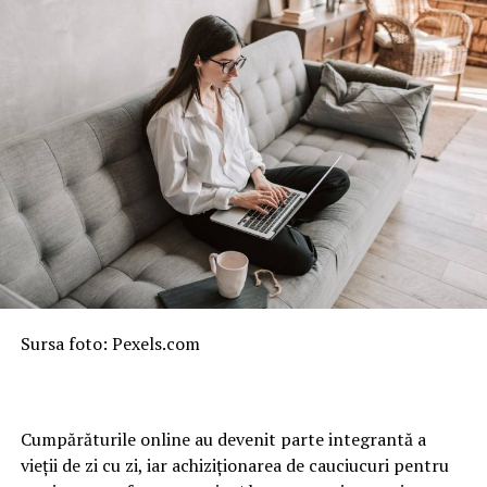
structura și mediul înconjurător.
Conform datelor din piața europeană, peste
60% dintre
lucrările de intervenție structurală utilizează
tehnologii diamantate
, datorită capacității acestora de
a elimina riscurile generate de metodele clasice.
Vibrațiile pot produce fisuri invizibile inițial, dar care
afectează în timp stabilitatea construcției. În schimb,
tehnologiile moderne de tăiere permit intervenții
precise, fără impact asupra rezistenței structurale.
Soluții moderne pentru lucrări complexe
AVIS INSTAL oferă servicii specializate care acoperă o
Sursa foto: Pexels.com
gamă largă de intervenții în beton, adaptate atât
lucrărilor uzuale, cât și celor de mare complexitate.
Tăierea cu disc diamantat este utilizată în mod frecvent
pentru realizarea golurilor în pereți sau planșee, fiind o
Cumpărăturile online au devenit parte integrantă a
soluție rapidă și precisă pentru modificări structurale
vieții de zi cu zi, iar achiziționarea de cauciucuri pentru
controlate.