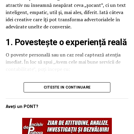
lucru. Fiecare structură din beton are particularități, iar
printre numeroase opțiuni, compara produse și citi
atractiv nu înseamnă neapărat ceva „șocant”, ci un text
intervențiile trebuie adaptate în funcție de armătură,
recenzii, toate din confortul casei tale. Evitând
inteligent, empatic, util și, mai ales, diferit. Iată câteva
vechime sau contextul proiectului.
aglomerația și drumurile inutile, nu doar că
idei creative care îți pot transforma advertorialele în
economisești timp prețios, dar poți lua decizii informate
adevărate unelte de conversie.
Experiența acumulată de AVIS INSTAL în lucrări diverse,
într-un mediu relaxant, fără presiunea vânzătorilor sau
de la intervenții punctuale până la proiecte de
1. Povestește o experiență reală
a altor cumpărători. Comoditatea achiziționării dintr-un
amploare, permite abordarea fiecărei lucrări cu soluții
magazin de cauciucuri online
, precum anvelope-
eficiente și bine fundamentate. În practică, această
O poveste personală sau un caz real captează atenția
oferte.ro, îți transformă experiența de cumpărare într-
experiență face diferența între o execuție corectă și una
imediat. În loc să spui „Avem cele mai bune servicii de
una eficientă și concentrată pe nevoile tale specifice.
care generează riscuri pe termen lung.
contabilitate”, poți începe cu:
Un partener pentru proiecte fără compromisuri
„Andreea, antreprenoare din Cluj, și-a pierdut aproape
CITESTE IN CONTINUARE
2. Varietatea ofertelor și
o lună încercând să facă singură contabilitatea firmei.
Pe fondul dezvoltării infrastructurii și al modernizării
Apoi a descoperit soluția care i-a schimbat complet
construcțiilor existente, cererea pentru servicii de tăiere
disponibilitatea continuă
modul de lucru.”
beton de înaltă precizie este în creștere. Specialiștii
Aveți un PONT?
estimează o evoluție constantă a acestui segment,
Acest stil creează empatie, atrage și oferă context
susținută de necesitatea lucrărilor de consolidare și
autentic pentru produsul sau serviciul tău.
adaptare la noile standarde tehnice.
Într-un magazin de cauciucuri online, te vei bucura de o