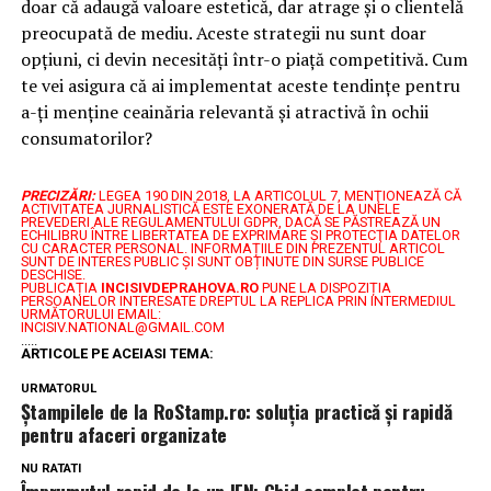
doar că adaugă valoare estetică, dar atrage și o clientelă
preocupată de mediu. Aceste strategii nu sunt doar
opțiuni, ci devin necesități într-o piață competitivă. Cum
te vei asigura că ai implementat aceste tendințe pentru
a-ți menține ceainăria relevantă și atractivă în ochii
consumatorilor?
PRECIZĂRI:
LEGEA 190 DIN 2018, LA ARTICOLUL 7, MENŢIONEAZĂ CĂ
ACTIVITATEA JURNALISTICĂ ESTE EXONERATĂ DE LA UNELE
PREVEDERI ALE REGULAMENTULUI GDPR, DACĂ SE PĂSTREAZĂ UN
ECHILIBRU ÎNTRE LIBERTATEA DE EXPRIMARE ŞI PROTECŢIA DATELOR
CU CARACTER PERSONAL.
INFORMAȚIILE DIN PREZENTUL ARTICOL
SUNT DE INTERES PUBLIC ȘI SUNT OBȚINUTE DIN SURSE PUBLICE
DESCHISE.
PUBLICAȚIA
INCISIVDEPRAHOVA.RO
PUNE LA DISPOZIȚIA
PERSOANELOR INTERESATE DREPTUL LA REPLICA PRIN INTERMEDIUL
URMĂTORULUI EMAIL:
INCISIV.NATIONAL@GMAIL.COM
.....
ARTICOLE PE ACEIASI TEMA:
URMATORUL
Ștampilele de la RoStamp.ro: soluția practică și rapidă
pentru afaceri organizate
NU RATATI
Împrumutul rapid de la un IFN: Ghid complet pentru