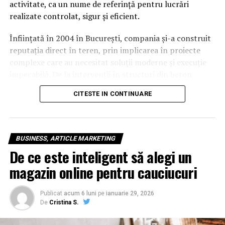
activitate, ca un nume de referință pentru lucrări
realizate controlat, sigur și eficient.
Înființată în 2004 în București, compania și-a construit
reputația direct în teren, prin implicarea în proiecte
complexe care au necesitat soluții moderne și execuție
impecabilă. De la intervenții în structuri din beton
armat până la lucrări de infrastructură sau reabilitări cu
CITESTE IN CONTINUARE
grad de risc crescut, experiența acumulată a dus la
dezvoltarea unui know-how solid, adaptat realităților
actuale din construcții.
BUSINESS, ARTICLE MARKETING
Transformarea tehnologiilor de intervenție în beton
De ce este inteligent să alegi un
Industria construcțiilor a evoluat semnificativ în ultimii
magazin online pentru cauciucuri
ani, în special în ceea ce privește metodele de lucru
asupra structurilor existente. Dacă metodele
Publicat
acum 6 luni
pe
ianuarie 29, 2026
tradiționale implicau șocuri mecanice și vibrații, astăzi se
De
Cristina S.
pune accent pe soluții controlate, care protejează