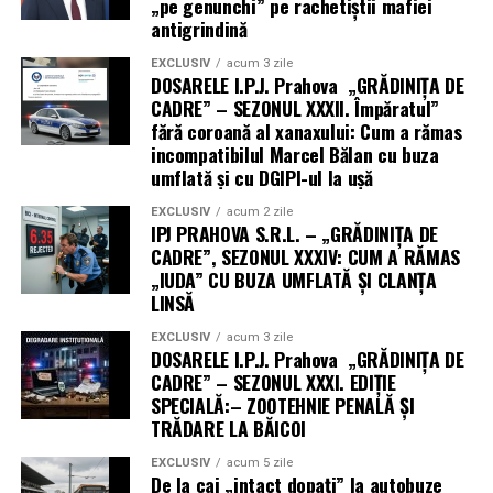
„pe genunchi” pe rachetiștii mafiei
9. Leagă subiectul de un context
Un alt avantaj semnificativ al achizițiilor de cauciucuri
antigrindină
online este reprezentat de garanțiile și politicile de
actual
EXCLUSIV
acum 3 zile
retur avantajoase, care îți asigură un grad ridicat de
DOSARELE I.P.J. Prahova „GRĂDINIȚA DE
protecție și siguranță pentru achiziția ta. Atunci când
Dacă e decembrie, poți lega advertorialul de perioada
CADRE” – SEZONUL XXXII. Împăratul”
cumperi online, beneficiezi de garanții care variază în
fără coroană al xanaxului: Cum a rămas
Sărbătorilor:
funcție de producător și furnizor, adesea acoperind
incompatibilul Marcel Bălan cu buza
„Alege cadouri care chiar contează – 5 idei utile pentru
defectele de fabricație sau uzura prematură. În cazul în
umflată și cu DGIPI-ul la ușă
angajații tăi în 2025”
care întâmpini probleme cu cauciucurile achiziționate, o
EXCLUSIV
acum 2 zile
politică de retur bine definită îți permite să înlocuiești
Dacă se apropie termenul pentru depunerea declarației
IPJ PRAHOVA S.R.L. – „GRĂDINIȚA DE
sau să returnezi produsul fără complicații majore. Multe
CADRE”, SEZONUL XXXIV: CUM A RĂMAS
unice, valorifică momentul:
„IUDA” CU BUZA UMFLATĂ ȘI CLANȚA
magazine online îți oferă posibilitatea de a returna
„Tot ce trebuie să știi despre Declarația Unică 2025 –
LINSĂ
produsul într-un interval de timp rezonabil,
Ghid complet pentru PFA”
asigurându-se că procesul este simplu și fără stres.
EXCLUSIV
acum 3 zile
DOSARELE I.P.J. Prahova „GRĂDINIȚA DE
Contextul actual oferă relevanță și sentimentul de
CADRE” – SEZONUL XXXI. EDIȚIE
urgență.
SPECIALĂ:– ZOOTEHNIE PENALĂ ȘI
TRĂDARE LA BĂICOI
Aceste politici prietenoase te ajută să cumperi cu
10. Fii sincer – oamenii simt
încredere, știind că interesele tale sunt protejate.
EXCLUSIV
acum 5 zile
autenticitatea
De la cai „intact dopați” la autobuze
Totodată, detaliile exacte despre garanții și retururi