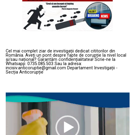
diversitate impresionantă de oferte și vei găsi
2. Folosește titluri cu promisiuni
În acest context, AVIS INSTAL își consolidează poziția
întotdeauna produsele de care ai nevoie, indiferent de
ca furnizor de soluții profesionale, bazate pe tehnologie
clare și creative
sezon. Acest lucru se datorează faptului că, spre
avansată și experiență practică fiind de obicei principala
deosebire de magazinele fizice, cele online nu sunt
recomandare ca si firma la nivel de Bucuresti si la nivel
Titlurile trebuie să conțină un beneficiu clar, dar și un
limitate de spațiu și pot oferi un stoc mult mai variat. Ai
de toata Romania datorita experientei acumulate,
element de curiozitate. Câteva formule eficiente:
acces la diferite mărci și modele de cauciucuri, ceea ce îți
vechimii in acest domeniu de activitate, numarul cel mai
permite să compari și să alegi exact ceea ce se potrivește
mare de roboti demolatori, numarul cel mai mare de
Cel mai complet ziar de investigații dedicat cititorilor din
„Ce nu ți-a spus nimeni despre…”
– ex: „Ce nu
cel mai bine cu mașina și stilul tău de condus. De
România. Aveți un pont despre fapte de corupție la nivel local
resurse pe care le poate aloca unui proiect.
ți-a spus nimeni despre alegerea unei centrale
asemenea, disponibilitatea constantă 24/7 înseamnă că
și/sau național? Garantăm confidențialitatea! Scrie-ne la
Whatsapp: 0735.085.503 Sau la adresa:
termice eficiente”
poți face achizițiile oricând îți convine, fără să te
incisiv.anticoruptie@gmail.com Departament Investigații -
Compania poate fi contactată telefonic la
0722992444
,
Secția Anticorupție
preocupe programul magazinelor fizice sau stocurile
iar sediul se află în București, pe
strada Călăreților nr.
epuizate. Varietatea și disponibilitatea continuă îți
„Ghid complet pentru…”
– ex: „Ghid complet
18, sector 5, site: taierebeton.ro
asigură flexibilitatea de a organiza achiziția cauciucurilor
pentru decorarea unui apartament mic în stil
Player
după propriul program și buget, fără a compromite
modern”
Într-un domeniu unde fiecare detaliu contează, iar
video
calitatea sau specificațiile dorite.
rezultatul trebuie să fie corect din prima execuție, AVIS
INSTAL rămâne un nume asociat cu precizia, controlul
„7 greșeli pe care să le eviți când…”
– ex: „7
și profesionalismul în tăierea betonului modern.
greșeli pe care să le eviți când îți deschizi o
afacere în România”
3. Comparații rapide de prețuri