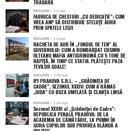
TRĂDĂRII
un mini-ghid practic
EXCLUSIV
o zi ago
În plus, multe magazine online îți permit să citești
FABRICA DE CHESTORI „CU DEDICAȚIE”: CUM
recenzii și evaluări de la alți clienți, oferindu-ți o
O idee excelentă este să scrii advertorialul ca pe un ghid
VREA ANP SĂ DISTRIBUIE STELUȚE AURII
PRIN SPATELE LEGII
perspectivă clară asupra calității produselor și a
pas cu pas. Dacă promovezi un serviciu de mutări, nu
satisfacției generale a cumpărătorilor. Comparațiile
spune doar „Suntem cei mai rapizi”. Explică:
EXCLUSIV
o zi ago
rapide de prețuri și oferte îți facilitează astfel o
RACHETA DE AUR ÎN „FONDUL DE TEN” AL
investiție informată, economisind bani și evitând
Cum îți pregătești lucrurile pentru mutare
GUVERNULUI: CUM A BOMBARDAT COSMIN
OLTEANU MAFIA ANTIGRINDINĂ CU 5 TONE DE
surprizele neplăcute.
RAPIȚĂ, ÎN TIMP CE STATUL PLĂTEȘTE PAZA
Ce trebuie să verifici înainte de transport
TEVILOR GOALE!
EXCLUSIV
2 zile ago
IPJ PRAHOVA S.R.L. – „GRĂDINIȚA DE
De ce e important să ai o firmă cu asigurare
4. Acces la recenzii și evaluări
CADRE”, SEZONUL XXXIV: CUM A RĂMAS
„IUDA” CU BUZA UMFLATĂ ȘI CLANȚA LINSĂ
ale utilizatorilor
Pe lângă valoarea informativă, cititorul te va percepe ca
EXCLUSIV
2 zile ago
expert și va fi mai dispus să apeleze la tine.
Sezonul XXXIII al „Grădiniței de Cadre”:
REPUBLICA PENALĂ PRAHOVA: DE LA
5. Include testimoniale sau
ACADEMIA DE CĂMĂTĂRIE, LA PUMNI ÎN
Accesul la recenzii și evaluări ale utilizatorilor
GURA COPIILOR SUB PRIVIREA BLÂNDĂ A
reprezintă o resursă valoroasă atunci când alegi să
POLIȚIEI