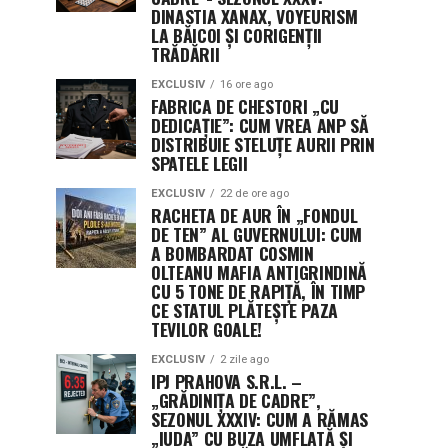
DINASTIA XANAX, VOYEURISM
LA BĂICOI ȘI CORIGENȚII
TRĂDĂRII
EXCLUSIV
16 ore ago
FABRICA DE CHESTORI „CU
DEDICAȚIE”: CUM VREA ANP SĂ
DISTRIBUIE STELUȚE AURII PRIN
SPATELE LEGII
EXCLUSIV
22 de ore ago
RACHETA DE AUR ÎN „FONDUL
DE TEN” AL GUVERNULUI: CUM
A BOMBARDAT COSMIN
OLTEANU MAFIA ANTIGRINDINĂ
CU 5 TONE DE RAPIȚĂ, ÎN TIMP
CE STATUL PLĂTEȘTE PAZA
TEVILOR GOALE!
EXCLUSIV
2 zile ago
IPJ PRAHOVA S.R.L. –
„GRĂDINIȚA DE CADRE”,
SEZONUL XXXIV: CUM A RĂMAS
„IUDA” CU BUZA UMFLATĂ ȘI