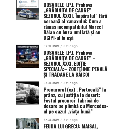
DOSARELE I.P.J. Prahova
„GRĂDINIȚA DE CADRE” –
SEZONUL XXXII. Împăratul” fără
coroană al xanaxului: Cum a
rămas incompatibilul Marcel
Bălan cu buza umflată și cu
DGIPI-ul la ușă
EXCLUSIV
3 zile ago
DOSARELE I.P.J. Prahova
„GRĂDINIȚA DE CADRE” –
SEZONUL XXXI. EDIȚIE
SPECIALĂ:– ZOOTEHNIE PENALĂ
ȘI TRĂDARE LA BĂICOI
EXCLUSIV
3 zile ago
Procurorul (ex) „Portocală” la
prânz, cu justiția la desert:
Fostul procuror-fabrică de
dosare se plimbă cu Mercedes-
ul pe cazul „viața bună”
EXCLUSIV
3 zile ago
FEUDA LUI GRECU: MAISAL,