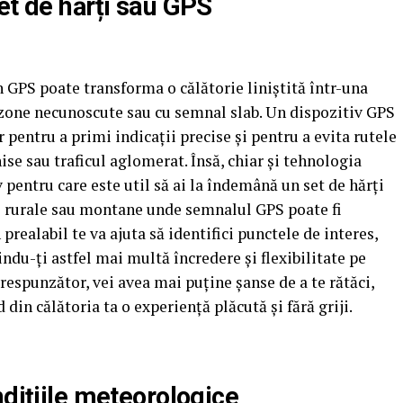
et de hărți sau GPS
n GPS poate transforma o călătorie liniștită într-una
 zone necunoscute sau cu semnal slab. Un dispozitiv GPS
or pentru a primi indicații precise și pentru a evita rutele
se sau traficul aglomerat. Însă, chiar și tehnologia
pentru care este util să ai la îndemână un set de hărți
le rurale sau montane unde semnalul GPS poate fi
prealabil te va ajuta să identifici punctele de interes,
indu-ți astfel mai multă încredere și flexibilitate pe
respunzător, vei avea mai puține șanse de a te rătăci,
din călătoria ta o experiență plăcută și fără griji.
ndițiile meteorologice