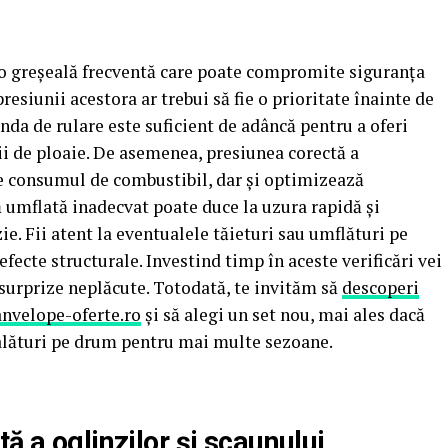
 o greșeală frecventă care poate compromite siguranța
 presiunii acestora ar trebui să fie o prioritate înainte de
nda de rulare este suficient de adâncă pentru a oferi
ii de ploaie. De asemenea, presiunea corectă a
e consumul de combustibil, dar și optimizează
 umflată inadecvat poate duce la uzura rapidă și
e. Fii atent la eventualele tăieturi sau umflături pe
efecte structurale. Investind timp în aceste verificări vei
 surprize neplăcute. Totodată, te invităm să
descoperi
anvelope-oferte.ro
și să alegi un set nou, mai ales dacă
st alături pe drum pentru mai multe sezoane.
ă a oglinzilor și scaunului