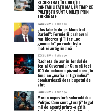
SECHESTRAT ÎN CHILOȚII
CONTABILITĂȚII MAI, ÎN TIMP CE
POLIȚIȘTII SUNT UMILIȚI PRIN
TRIBUNALE
EXCLUSIV
3 zile ago
„Jos labele de pe Ministrul
Barbu!”: Fermierii prahoveni
rup tăcerea și îi fac „pe
genunchi” pe rachetiștii
mafiei antigrindină
EXCLUSIV
4 zile ago
Racheta de aur în fondul de
ten al Guvernului: Cum să toci
100 de milioane păzind norii, în
timp ce „mafia antigrindină”
bombardează doar bugetul de
stat
EXCLUSIV
4 zile ago
Marea impostură salarială din
Poliție: Cum sunt „furați” legal
mii de agenți printr-o grilă