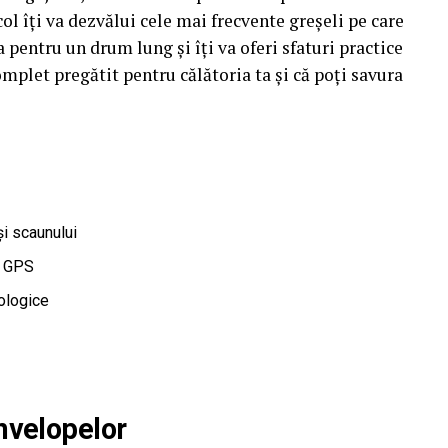
col îți va dezvălui cele mai frecvente greșeli pe care
 pentru un drum lung și îți va oferi sfaturi practice
complet pregătit pentru călătoria ta și că poți savura
și scaunului
u GPS
ologice
anvelopelor