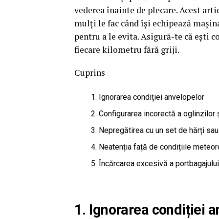
vederea înainte de plecare. Acest arti
mulți le fac când își echipează mașina
pentru a le evita. Asigură-te că ești 
fiecare kilometru fără griji.
Cuprins
Ignorarea condiției anvelopelor
Configurarea incorectă a oglinzilor 
Nepregătirea cu un set de hărți sa
Neatenția față de condițiile meteor
Încărcarea excesivă a portbagajului
1. Ignorarea condiției 