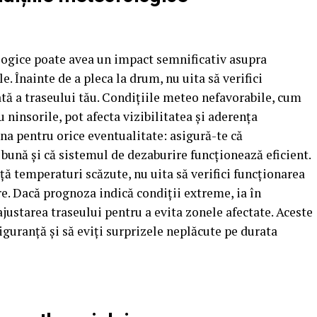
logice poate avea un impact semnificativ asupra
le. Înainte de a pleca la drum, nu uita să verifici
ă a traseului tău. Condițiile meteo nefavorabile, cum
 ninsorile, pot afecta vizibilitatea și aderența
na pentru orice eventualitate: asigură-te că
 bună și că sistemul de dezaburire funcționează eficient.
ță temperaturi scăzute, nu uita să verifici funcționarea
re. Dacă prognoza indică condiții extreme, ia în
justarea traseului pentru a evita zonele afectate. Aceste
siguranță și să eviți surprizele neplăcute pe durata