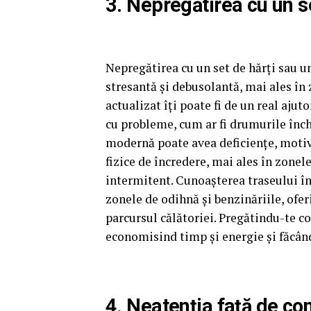
3. Nepregătirea cu un s
Nepregătirea cu un set de hărți sau u
stresantă și debusolantă, mai ales în
actualizat îți poate fi de un real ajut
cu probleme, cum ar fi drumurile închi
modernă poate avea deficiențe, motiv 
fizice de încredere, mai ales în zone
intermitent. Cunoașterea traseului în 
zonele de odihnă și benzinăriile, ofer
parcursul călătoriei. Pregătindu-te co
economisind timp și energie și făcând 
4. Neatenția față de co