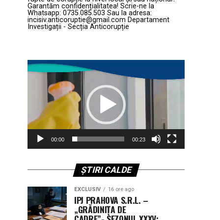
Garantăm confidențialitatea! Scrie-ne la
Whatsapp: 0735.085.503 Sau la adresa:
incisiv.anticoruptie@gmail.com Departament
Investigații - Secția Anticorupție
Player
video
00:00
00:23
ȘTIRI CALDE
EXCLUSIV
16 ore ago
IPJ PRAHOVA S.R.L. –
„GRĂDINIȚA DE
CADRE”- SEZONUL XXXV: