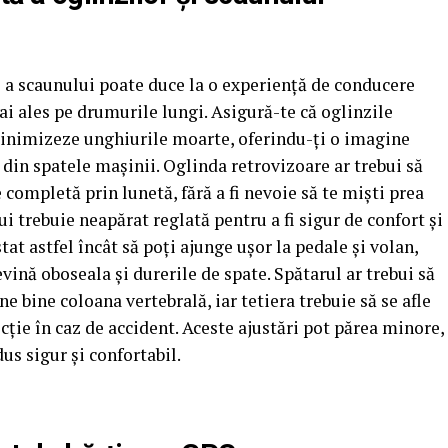
i a scaunului poate duce la o experiență de conducere
ai ales pe drumurile lungi. Asigură-te că oglinzile
 minimizeze unghiurile moarte, oferindu-ți o imagine
i din spatele mașinii. Oglinda retrovizoare ar trebui să
 completă prin lunetă, fără a fi nevoie să te miști prea
ui trebuie neapărat reglată pentru a fi sigur de confort și
stat astfel încât să poți ajunge ușor la pedale și volan,
vină oboseala și durerile de spate. Spătarul ar trebui să
ine bine coloana vertebrală, iar tetiera trebuie să se afle
ecție în caz de accident. Aceste ajustări pot părea minore,
us sigur și confortabil.