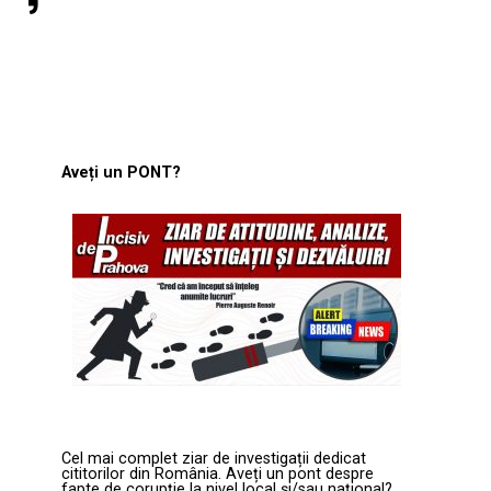
Aveți un PONT?
Cel mai complet ziar de investigații dedicat
cititorilor din România. Aveți un pont despre
fapte de corupție la nivel local și/sau național?