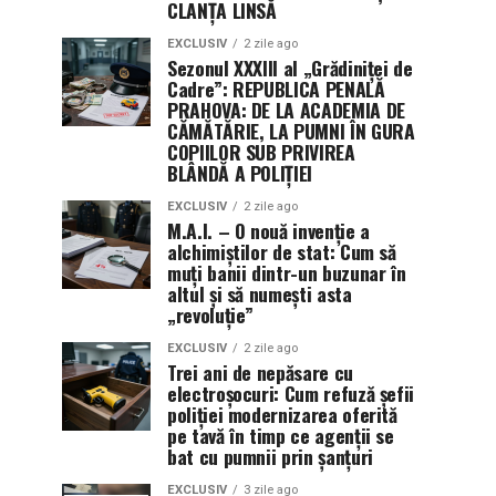
CLANȚA LINSĂ
EXCLUSIV
2 zile ago
Sezonul XXXIII al „Grădiniței de
Cadre”: REPUBLICA PENALĂ
PRAHOVA: DE LA ACADEMIA DE
CĂMĂTĂRIE, LA PUMNI ÎN GURA
COPIILOR SUB PRIVIREA
BLÂNDĂ A POLIȚIEI
EXCLUSIV
2 zile ago
M.A.I. – O nouă invenție a
alchimiștilor de stat: Cum să
muți banii dintr-un buzunar în
altul și să numești asta
„revoluție”
EXCLUSIV
2 zile ago
Trei ani de nepăsare cu
electroșocuri: Cum refuză șefii
poliției modernizarea oferită
pe tavă în timp ce agenții se
bat cu pumnii prin șanțuri
EXCLUSIV
3 zile ago