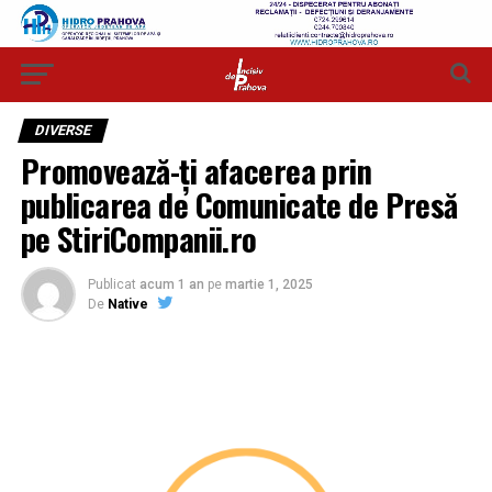
DIVERSE
Promovează-ți afacerea prin
publicarea de Comunicate de Presă
pe StiriCompanii.ro
Publicat
acum 1 an
pe
martie 1, 2025
De
Native