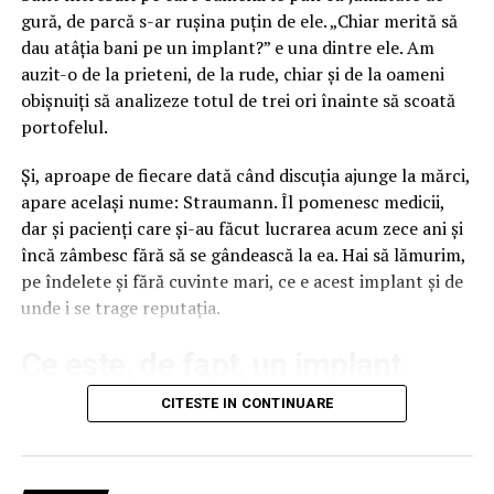
gură, de parcă s-ar rușina puțin de ele. „Chiar merită să
Cifrele pieței spun o poveste, strada
dau atâția bani pe un implant?” e una dintre ele. Am
spune alta
auzit-o de la prieteni, de la rude, chiar și de la oameni
obișnuiți să analizeze totul de trei ori înainte să scoată
Rapoartele de industrie măsoară tranzacții, nu
portofelul.
vizibilitate. Un business de cartier care își printează un
banner și îl agață pe propria fațadă nu generează nicio
Și, aproape de fiecare dată când discuția ajunge la mărci,
linie într-un studiu de piață, deși generează exact ce
apare același nume: Straumann. Îl pomenesc medicii,
contează, expunere zilnică repetată în fața publicului
dar și pacienți care și-au făcut lucrarea acum zece ani și
potrivit. Diferența dintre cele două lumi e atât de mare
încă zâmbesc fără să se gândească la ea. Hai să lămurim,
încât concluziile trase pentru una nu se aplică celeilalte.
pe îndelete și fără cuvinte mari, ce e acest implant și de
unde i se trage reputația.
Ce s-a schimbat cu adevărat e componenta digitală.
Ecranele LED și rețelele DOOH reprezintă acum, după
Ce este, de fapt, un implant
estimările din piață, undeva la 15-20% din inventarul
outdoor total și cresc constant, iar accentul pentru
dentar Straumann
CITESTE IN CONTINUARE
2026 se mută spre formate premium și digitale. Pentru
afacerile mici, asta contează indirect, prin faptul că
Un implant dentar nu e dintele în sine, deși mulți așa
unele rețele au început să vândă și pachete scurte, la
cred. E rădăcina lui artificială, un șurub mic de titan care