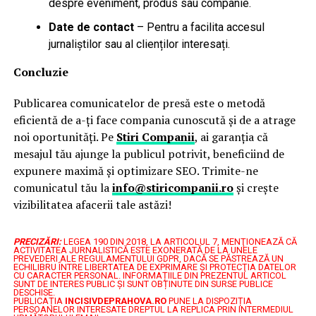
despre eveniment, produs sau companie.
Date de contact
– Pentru a facilita accesul
jurnaliștilor sau al clienților interesați.
Concluzie
Publicarea comunicatelor de presă este o metodă
eficientă de a-ți face compania cunoscută și de a atrage
noi oportunități. Pe
Stiri Companii
, ai garanția că
mesajul tău ajunge la publicul potrivit, beneficiind de
expunere maximă și optimizare SEO. Trimite-ne
comunicatul tău la
info@stiricompanii.ro
și crește
vizibilitatea afacerii tale astăzi!
PRECIZĂRI:
LEGEA 190 DIN 2018, LA ARTICOLUL 7, MENŢIONEAZĂ CĂ
ACTIVITATEA JURNALISTICĂ ESTE EXONERATĂ DE LA UNELE
PREVEDERI ALE REGULAMENTULUI GDPR, DACĂ SE PĂSTREAZĂ UN
ECHILIBRU ÎNTRE LIBERTATEA DE EXPRIMARE ŞI PROTECŢIA DATELOR
CU CARACTER PERSONAL.
INFORMAȚIILE DIN PREZENTUL ARTICOL
SUNT DE INTERES PUBLIC ȘI SUNT OBȚINUTE DIN SURSE PUBLICE
DESCHISE.
PUBLICAȚIA
INCISIVDEPRAHOVA.RO
PUNE LA DISPOZIȚIA
PERSOANELOR INTERESATE DREPTUL LA REPLICA PRIN INTERMEDIUL