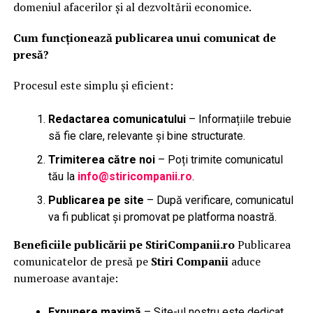
domeniul afacerilor și al dezvoltării economice.
Cum funcționează publicarea unui comunicat de
presă?
Procesul este simplu și eficient:
Redactarea comunicatului
– Informațiile trebuie
să fie clare, relevante și bine structurate.
Trimiterea către noi
– Poți trimite comunicatul
tău la
info@stiricompanii.ro
.
Publicarea pe site
– După verificare, comunicatul
va fi publicat și promovat pe platforma noastră.
Beneficiile publicării pe StiriCompanii.ro
Publicarea
comunicatelor de presă pe
Stiri Companii
aduce
numeroase avantaje:
Expunere maximă
– Site-ul nostru este dedicat