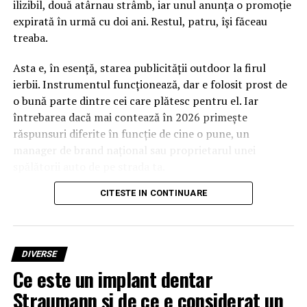
ilizibil, două atârnau strâmb, iar unul anunța o promoție
expirată în urmă cu doi ani. Restul, patru, își făceau
treaba.
Asta e, în esență, starea publicității outdoor la firul
ierbii. Instrumentul funcționează, dar e folosit prost de
o bună parte dintre cei care plătesc pentru el. Iar
întrebarea dacă mai contează în 2026 primește
răspunsuri diferite în funcție de cine o pune, un
manager de brand național sau proprietarul unei
spălătorii auto de pe strada ta.
CITESTE IN CONTINUARE
Pentru al doilea, răspunsul e mai simplu decât pare. Da,
contează, și probabil contează mai mult decât acum
cinci ani. Motivele nu au însă legătură cu nostalgia
pentru panouri, ci cu economia foarte concretă a
DIVERSE
atenției pe o rază de câțiva kilometri.
Ce este un implant dentar
Straumann și de ce e considerat un
Ce s-a schimbat de fapt în