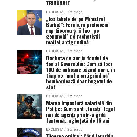
TRIBUNALE
EXCLUSIV
2 zile ago
„Jos labele de pe Ministrul
Barbu!”: Fermierii prahoveni
rup tăcerea și îi fac „pe
genunchi” pe rachetiștii
mafiei antigrindină
EXCLUSIV
2 zile ago
Racheta de aur în fondul de
ten al Guvernului: Cum să toci
100 de milioane păzind norii, în
timp ce „mafia antigrindină”
bombardează doar bugetul de
stat
EXCLUSIV
2 zile ago
Marea impostură salarială din
Poliție: Cum sunt „furați” legal
mii de agenți printr-o grilă
fantomă, înghețată de 16 ani
EXCLUSIV
2 zile ago
Tăcerea ordinei: Când ierarhia