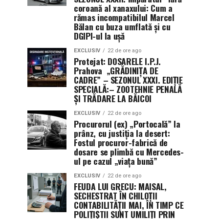
coroană al xanaxului: Cum a
rămas incompatibilul Marcel
Bălan cu buza umflată și cu
DGIPI-ul la ușă
EXCLUSIV
22 de ore ago
Protejat: DOSARELE I.P.J.
Prahova „GRĂDINIȚA DE
CADRE” – SEZONUL XXXI. EDIȚIE
SPECIALĂ:– ZOOTEHNIE PENALĂ
ȘI TRĂDARE LA BĂICOI
EXCLUSIV
22 de ore ago
Procurorul (ex) „Portocală” la
prânz, cu justiția la desert:
Fostul procuror-fabrică de
dosare se plimbă cu Mercedes-
ul pe cazul „viața bună”
EXCLUSIV
22 de ore ago
FEUDA LUI GRECU: MAISAL,
SECHESTRAT ÎN CHILOȚII
CONTABILITĂȚII MAI, ÎN TIMP CE
POLIȚIȘTII SUNT UMILIȚI PRIN