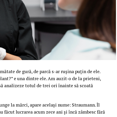
mătate de gură, de parcă s-ar rușina puțin de ele.
ant?” e una dintre ele. Am auzit-o de la prieteni,
să analizeze totul de trei ori înainte să scoată
ajunge la mărci, apare același nume: Straumann. Îl
au făcut lucrarea acum zece ani și încă zâmbesc fără