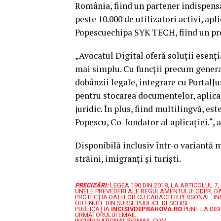
România, fiind un partener indispensab
peste 10.000 de utilizatori activi, apli
Popescuechipa SYK TECH, fiind un pr
„Avocatul Digital oferă soluții esenți
mai simplu. Cu funcții precum generar
dobânzii legale, integrare cu PortalJu
pentru stocarea documentelor, aplicaț
juridic. În plus, fiind multilingvă, est
Popescu, Co-fondator al aplicației.“, 
Disponibilă inclusiv într-o variantă m
străini, imigranți și turiști.
PRECIZĂRI:
LEGEA 190 DIN 2018, LA ARTICOLUL 
UNELE PREVEDERI ALE REGULAMENTULUI GDPR, DA
PROTECŢIA DATELOR CU CARACTER PERSONAL.
IN
OBȚINUTE DIN SURSE PUBLICE DESCHISE.
PUBLICAȚIA
INCISIVDEPRAHOVA.RO
PUNE LA DIS
URMĂTORULUI EMAIL:
INCISIV.NATIONAL@GMAIL.COM