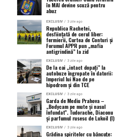
în MAI devine scuză pentru
abuz
EXCLUSIV
3 zile ago
Republica Rachetei,
desființată de cerul liber:
fermierii, Curtea de Conturi și
Forumul APPR pun „mafia
antigrindină” la zid
EXCLUSIV
3 zile ago
De la cai „intact dopați” la
autobuze îngropate în datorii:
Imperiul lui Nae de pe
hipodrom și din TCE
EXCLUSIV
3 zile ago
Garda de Mediu Prahova –
„Bodycam pe mute și nasul
înfundat”. Tudorache, Diaconu
și parfumul rusesc de Lukoil (I)
EXCLUSIV
3 zile ago
Grădina spiritelor cu băncuțe: