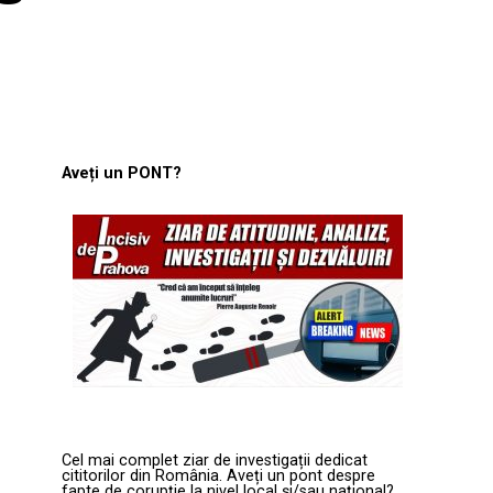
Aveți un PONT?
Cel mai complet ziar de investigații dedicat
cititorilor din România. Aveți un pont despre
fapte de corupție la nivel local și/sau național?