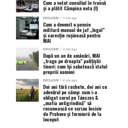
Cum a votat consiliul în transă
și a plătit Câmpina nota (I)
EXCLUSIV
3 zile ago
Cum a devenit o pensie
militară manual de jaf „legal”
și corecție rușinoasă pentru
MAI
EXCLUSIV
3 zile ago
După un an de amânări, MAI
„trage pe dreapta” polițiștii
tineri: cum își sabotează statul
propriii oameni
EXCLUSIV
4 zile ago
Doi ani fără rachete, doi ani cu
adevărul pe câmp: cum i‑a
obligat cerul pe Tánczos &
„mafia antigrindină” să
recunoască ce scriau Incisiv
de Prahova și fermierii de la
început