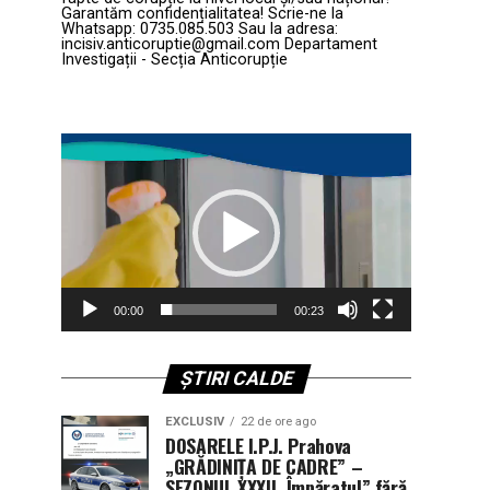
Garantăm confidențialitatea! Scrie-ne la
Whatsapp: 0735.085.503 Sau la adresa:
incisiv.anticoruptie@gmail.com Departament
Investigații - Secția Anticorupție
Player
video
00:00
00:23
ȘTIRI CALDE
EXCLUSIV
22 de ore ago
DOSARELE I.P.J. Prahova
„GRĂDINIȚA DE CADRE” –
SEZONUL XXXII. Împăratul” fără