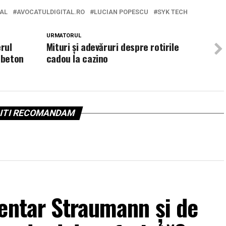
TAL
AVOCATULDIGITAL.RO
LUCIAN POPESCU
SYK TECH
URMATORUL
rul
Mituri și adevăruri despre rotirile
 beton
cadou la cazino
ITI RECOMANDAM
entar Straumann și de