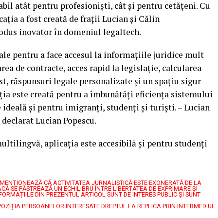
il atât pentru profesioniști, cât și pentru cetățeni. Cu
cația a fost creată de frații Lucian și Călin
odus inovator în domeniul legaltech.
ale pentru a face accesul la informațiile juridice mult
ea de contracte, acces rapid la legislație, calcularea
st, răspunsuri legale personalizate și un spațiu sigur
ia este creată pentru a îmbunătăți eficiența sistemului
e ideală și pentru imigranți, studenți și turiști. – Lucian
a declarat Lucian Popescu.
ultilingvă, aplicația este accesibilă și pentru studenți
7, MENŢIONEAZĂ CĂ ACTIVITATEA JURNALISTICĂ ESTE EXONERATĂ DE LA
CĂ SE PĂSTREAZĂ UN ECHILIBRU ÎNTRE LIBERTATEA DE EXPRIMARE ŞI
FORMAȚIILE DIN PREZENTUL ARTICOL SUNT DE INTERES PUBLIC ȘI SUNT
POZIȚIA PERSOANELOR INTERESATE DREPTUL LA REPLICA PRIN INTERMEDIUL