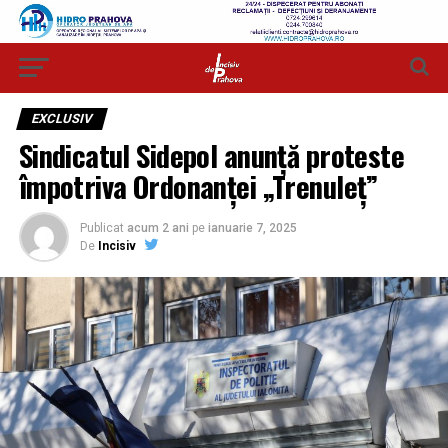
EXCLUSIV
Sindicatul Sidepol anunță proteste
împotriva Ordonanței „Trenuleț”
Publicat
acum 2 ani
pe
ianuarie 7, 2025
De
Incisiv