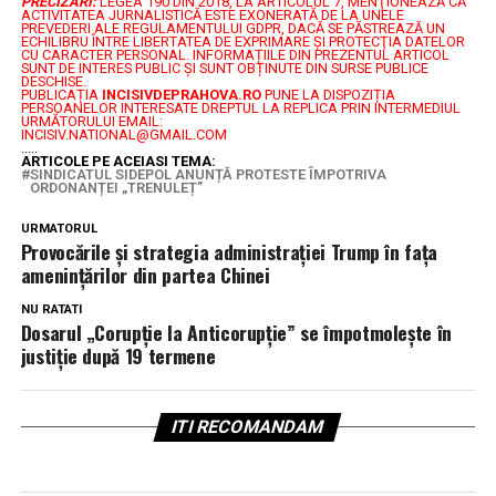
PRECIZĂRI:
LEGEA 190 DIN 2018, LA ARTICOLUL 7, MENŢIONEAZĂ CĂ
ACTIVITATEA JURNALISTICĂ ESTE EXONERATĂ DE LA UNELE
PREVEDERI ALE REGULAMENTULUI GDPR, DACĂ SE PĂSTREAZĂ UN
ECHILIBRU ÎNTRE LIBERTATEA DE EXPRIMARE ŞI PROTECŢIA DATELOR
CU CARACTER PERSONAL.
INFORMAȚIILE DIN PREZENTUL ARTICOL
SUNT DE INTERES PUBLIC ȘI SUNT OBȚINUTE DIN SURSE PUBLICE
DESCHISE.
PUBLICAȚIA
INCISIVDEPRAHOVA.RO
PUNE LA DISPOZIȚIA
PERSOANELOR INTERESATE DREPTUL LA REPLICA PRIN INTERMEDIUL
URMĂTORULUI EMAIL:
INCISIV.NATIONAL@GMAIL.COM
.....
ARTICOLE PE ACEIASI TEMA:
SINDICATUL SIDEPOL ANUNȚĂ PROTESTE ÎMPOTRIVA
ORDONANȚEI „TRENULEȚ”
URMATORUL
Provocările și strategia administrației Trump în fața
amenințărilor din partea Chinei
NU RATATI
Dosarul „Corupție la Anticorupție” se împotmolește în
justiție după 19 termene
ITI RECOMANDAM