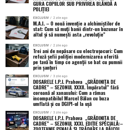
GURA COPIILOR SUB PRIVIREA BLÂNDĂ A
spulberate de DGIPI, care a blocat concursul pentru
POLIȚIEI
șefie până în august 2026, lăsând „caracatița” să
EXCLUSIV
2 zile ago
tremure sub spectrul dosarelor DIICOT.
M.A.I. – O nouă invenție a alchimiștilor de
stat: Cum să muți banii dintr-un buzunar în
În acest peisaj dezolant, agentul
Tudor Alexandru
altul și să numești asta „revoluție”
reprezintă viitorul „strălucit” al sistemului. Cu un
pedigree infracțional de invidiat – tatăl polițist spăgar
EXCLUSIV
2 zile ago
Trei ani de nepăsare cu electroșocuri: Cum
dat afară și reîncadrat prin „minuni”, mama salvată de
refuză șefii poliției modernizarea oferită
dosare de delapidare – mezinul Tudor aplică ce a învățat
pe tavă în timp ce agenții se bat cu pumnii
prin șanțuri
acasă: îngroapă dosarele colegilor incomozi sub preșul
influențelor locale, în timp ce restul „grădiniței” se
EXCLUSIV
3 zile ago
DOSARELE I.P.J. Prahova „GRĂDINIȚA DE
ocupă cu amanetarea laptopurilor de serviciu la
CADRE” – SEZONUL XXXII. Împăratul” fără
Câmpina.
coroană al xanaxului: Cum a rămas
incompatibilul Marcel Bălan cu buza
„Iuda” de Prahova și nota 6 la
umflată și cu DGIPI-ul la ușă
trădare: Când nici linsul clanțelor nu
EXCLUSIV
3 zile ago
DOSARELE I.P.J. Prahova „GRĂDINIȚA DE
te mai salvează
CADRE” – SEZONUL XXXI. EDIȚIE SPECIALĂ:–
ZOOTEHNIE PENALĂ ȘI TRĂDARE LA BĂICOI