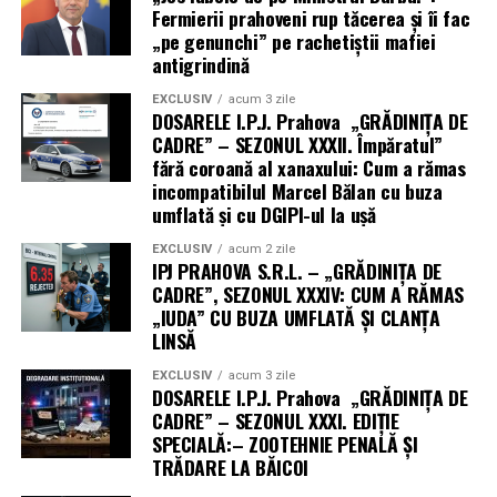
episoade penale
.
Fermierii prahoveni rup tăcerea și îi fac
NOTA:
„pe genunchi” pe rachetiștii mafiei
antigrindină
Cetățeanul plătește factura – la propriu, la curent și la
Voyeurismul
este, într-un sens strict, un
figurat, la încredere.
comportament sau o parafilie care constă în obținerea
EXCLUSIV
acum 3 zile
Noi vom continua să aprindem lumina acolo unde alții
DOSARELE I.P.J. Prahova „GRĂDINIȚA DE
satisfacției (adesea de natură sexuală) prin observarea
CADRE” – SEZONUL XXXII. Împăratul”
trag cablul pe ascuns.
secretă a unor persoane în timp ce acestea se află în
fără coroană al xanaxului: Cum a rămas
ipostaze intime, sunt dezbrăcate sau se dezbracă.
incompatibilul Marcel Bălan cu buza
Vom reveni luni, în ediția „GRĂDINIȚA DE CADRE”,
umflată și cu DGIPI-ul la ușă
SEZONUL XXXVII, cu noi dezvăluiri despre
În contextul juridic și social (așa cum apare și în
„competența” acestor împuterniciți, ca să vedeți
EXCLUSIV
acum 2 zile
documentele sus mentionate), termenul are conotații
IPJ PRAHOVA S.R.L. – „GRĂDINIȚA DE
adevărata față hâtră a IPJ PRAHOVA S.R.L. – nu ratați
mai largi:
CADRE”, SEZONUL XXXIV: CUM A RĂMAS
ediția de luni, că nici nu știți ce pierdeți! (Cristina T.).
„IUDA” CU BUZA UMFLATĂ ȘI CLANȚA
Încălcarea intimității:
Se referă la actul de a
LINSĂ
spiona o persoană în spațiul său privat (de
EXCLUSIV
acum 3 zile
exemplu, cineva care se uită pe geamul unui
DOSARELE I.P.J. Prahova „GRĂDINIȚA DE
dormitor la miezul nopții, fără consimțământ).
CADRE” – SEZONUL XXXI. EDIȚIE
SPECIALĂ:– ZOOTEHNIE PENALĂ ȘI
Aceasta este o formă de agresiune care încalcă
TRĂDARE LA BĂICOI
dreptul la viață privată și domiciliu.