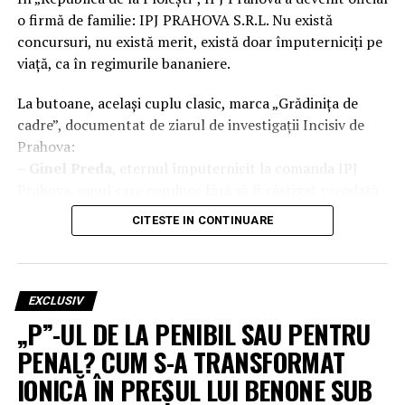
o firmă de familie: IPJ PRAHOVA S.R.L. Nu există
concursuri, nu există merit, există doar împuterniciți pe
viață, ca în regimurile bananiere.
La butoane, același cuplu clasic, marca „Grădinița de
cadre”, documentat de ziarul de investigații Incisiv de
Prahova:
–
Ginel Preda
, eternul împuternicit la comanda IPJ
Prahova, omul care conduce fără să fi câștigat vreodată
ceva în afară de prelungiri de mandat.
CITESTE IN CONTINUARE
–
Marcel Bălan
, „Împăratul Xanaxului”, declarat
incompatibil de ANI la 09.03.2026, dar ținut la buton ca
adjunct, cu vise umede de șefie totală.
EXCLUSIV
Structura de conducere arată ca un consiliu de
„P”-UL DE LA PENIBIL SAU PENTRU
administrație improvizat: împuterniciți peste
PENAL? CUM S-A TRANSFORMAT
împuterniciți, oameni fără concurs care decid destinele
IONICĂ ÎN PREȘUL LUI BENONE SUB
polițiștilor și ale cetățenilor. În timp ce DGIPI a pus
frână concursului pentru șefia IPJ până la jumătatea lui