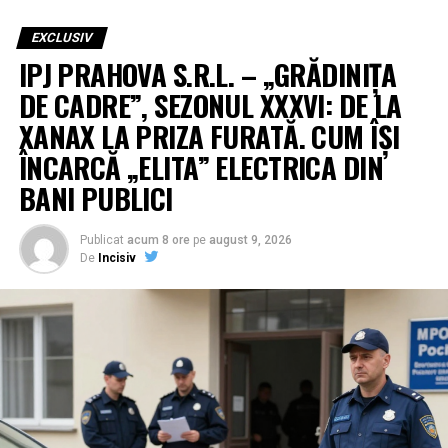
EXCLUSIV
IPJ PRAHOVA S.R.L. – „GRĂDINIȚA
DE CADRE”, SEZONUL XXXVI: DE LA
XANAX LA PRIZA FURATĂ. CUM ÎȘI
ÎNCARCĂ „ELITA” ELECTRICA DIN
BANI PUBLICI
Publicat
acum 8 ore
pe
august 9, 2026
De
Incisiv