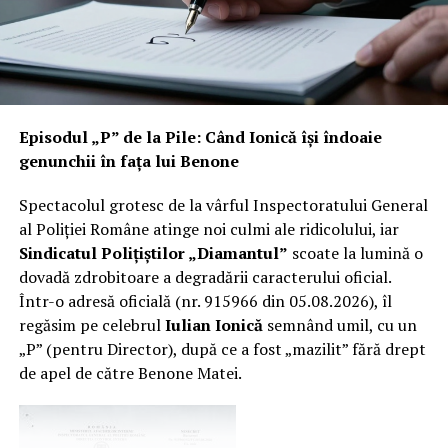
Ce a găsit, potrivit informațiilor obținute de Incisiv de
Prahova?
Un
șef de post cu SUV electric
, dar cu morală pe
motorină:
Episodul „P” de la Pile: Când Ionică își îndoaie
– la postul de poliție s-au făcut
racordări ilegale la
genunchii în fața lui Benone
curent
;
–
priza instituției
era folosită, „în familie”, pentru
Spectacolul grotesc de la vârful Inspectoratului General
încărcarea mașinii electrice personale
a șefului de
al Poliției Române atinge noi culmi ale ridicolului, iar
post;
Sindicatul Polițiștilor „Diamantul”
scoate la lumină o
– consumul era decontat, evident, de stat, adică de
dovadă zdrobitoare a degradării caracterului oficial.
cetățeanul prost, că „statul” nu plătește din buzunarul
Într-o adresă oficială (nr. 915966 din 05.08.2026), îl
lui.
regăsim pe celebrul
Iulian Ionică
semnând umil, cu un
„P” (pentru Director), după ce a fost „mazilit” fără drept
Pe românește: șeful de post își băga mașina în priză la
de apel de către Benone Matei.
buget, și-a făcut propria „stație de încărcare” la peretele
instituției, iar nota de plată se ducea la contribuabili.