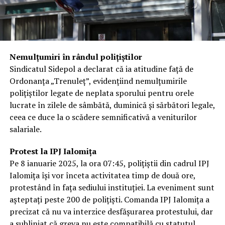
Nemulțumiri în rândul polițiștilor
Sindicatul Sidepol a declarat că ia atitudine față de
Ordonanța „Trenuleț”, evidențiind nemulțumirile
polițiștilor legate de neplata sporului pentru orele
lucrate în zilele de sâmbătă, duminică și sărbători legale,
ceea ce duce la o scădere semnificativă a veniturilor
salariale.
Protest la IPJ Ialomița
Pe 8 ianuarie 2025, la ora 07:45, polițiștii din cadrul IPJ
Ialomița își vor înceta activitatea timp de două ore,
protestând în fața sediului instituției. La eveniment sunt
așteptați peste 200 de polițiști. Comanda IPJ Ialomița a
precizat că nu va interzice desfășurarea protestului, dar
a subliniat că greva nu este compatibilă cu statutul