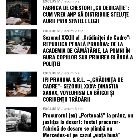
EXCLUSIV
acum o zi
Sens metaforic (administrativ):
În textul nostru,
FABRICA DE CHESTORI „CU DEDICAȚIE”:
termenul a fost folosit și pentru a descrie
CUM VREA ANP SĂ DISTRIBUIE STELUȚE
curiozitatea bolnăvicioasă sau controlul intruziv al
AURII PRIN SPATELE LEGII
unor șefi (cum ar fi „paranoia” menționată în cazul
EXCLUSIV
acum 2 zile
Stoican) care, în loc să rezolve probleme oficiale,
Sezonul XXXIII al „Grădiniței de Cadre”:
sunt preocupați să „spioneze” subalternii, să afle
REPUBLICA PENALĂ PRAHOVA: DE LA
detalii private sau să monitorizeze viața altora în
ACADEMIA DE CĂMĂTĂRIE, LA PUMNI ÎN
mod neprofesionist.
GURA COPIILOR SUB PRIVIREA BLÂNDĂ A
POLIȚIEI
Pe scurt, este actul „privitului pe furiș” cu scopul de a
EXCLUSIV
acum o zi
obține o plăcere sau un avantaj (sexual, de control
IPJ PRAHOVA S.R.L. –„GRĂDINIȚA DE
sau de putere) pe seama intimității altei persoane.
CADRE”- SEZONUL XXXV: DINASTIA
XANAX, VOYEURISM LA BĂICOI ȘI
CORIGENȚII TRĂDĂRII
EXCLUSIV
acum 3 zile
Procurorul (ex) „Portocală” la prânz, cu
justiția la desert: Fostul procuror-
fabrică de dosare se plimbă cu
Mercedes-ul pe cazul „viața bună”