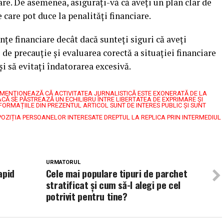
e. De asemenea, asigurați-vă că aveți un plan clar de
 care pot duce la penalități financiare.
ențe financiare decât dacă sunteți siguri că aveți
de precauție și evaluarea corectă a situației financiare
 și să evitați îndatorarea excesivă.
7, MENŢIONEAZĂ CĂ ACTIVITATEA JURNALISTICĂ ESTE EXONERATĂ DE LA
CĂ SE PĂSTREAZĂ UN ECHILIBRU ÎNTRE LIBERTATEA DE EXPRIMARE ŞI
FORMAȚIILE DIN PREZENTUL ARTICOL SUNT DE INTERES PUBLIC ȘI SUNT
POZIȚIA PERSOANELOR INTERESATE DREPTUL LA REPLICA PRIN INTERMEDIUL
URMATORUL
apid
Cele mai populare tipuri de parchet
stratificat și cum să-l alegi pe cel
potrivit pentru tine?