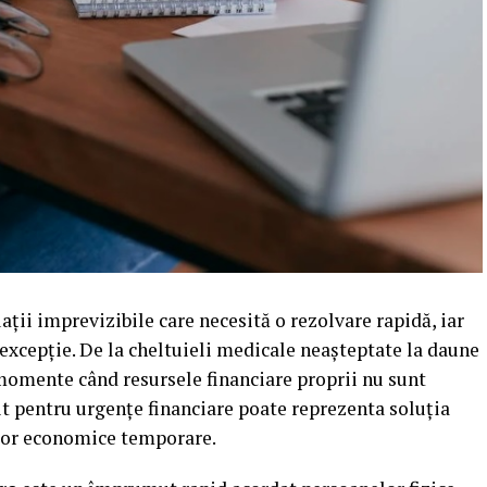
ații imprevizibile care necesită o rezolvare rapidă, iar
excepție. De la cheltuieli medicale neașteptate la daune
momente când resursele financiare proprii nu sunt
edit pentru urgențe financiare poate reprezenta soluția
elor economice temporare.