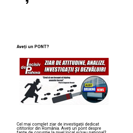
Aveți un PONT?
Cel mai complet ziar de investigații dedicat
cititorilor din România. Aveți un pont despre
fapte de corupție la nivel local și/sau național?