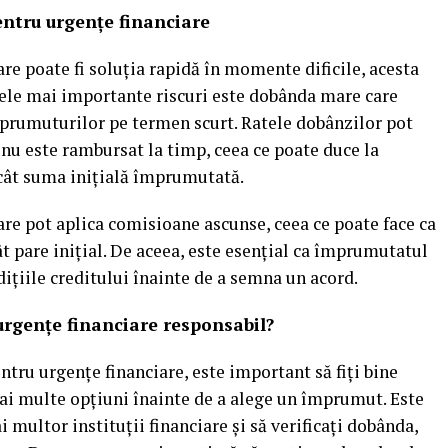
pentru urgențe financiare
re poate fi soluția rapidă în momente dificile, acesta
cele mai importante riscuri este dobânda mare care
împrumuturilor pe termen scurt. Ratele dobânzilor pot
nu este rambursat la timp, ceea ce poate duce la
cât suma inițială împrumutată.
are pot aplica comisioane ascunse, ceea ce poate face ca
t pare inițial. De aceea, este esențial ca împrumutatul
dițiile creditului înainte de a semna un acord.
urgențe financiare responsabil?
ntru urgențe financiare, este important să fiți bine
mai multe opțiuni înainte de a alege un împrumut. Este
multor instituții financiare și să verificați dobânda,