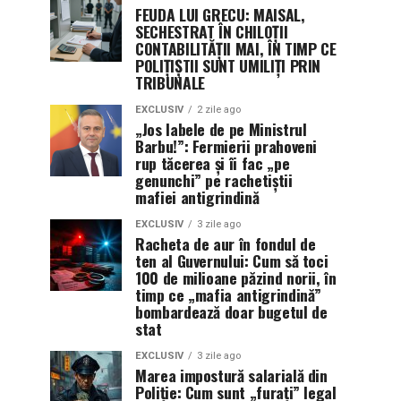
FEUDA LUI GRECU: MAISAL,
SECHESTRAT ÎN CHILOȚII
CONTABILITĂȚII MAI, ÎN TIMP CE
POLIȚIȘTII SUNT UMILIȚI PRIN
TRIBUNALE
EXCLUSIV
2 zile ago
„Jos labele de pe Ministrul
Barbu!”: Fermierii prahoveni
rup tăcerea și îi fac „pe
genunchi” pe rachetiștii
mafiei antigrindină
EXCLUSIV
3 zile ago
Racheta de aur în fondul de
ten al Guvernului: Cum să toci
100 de milioane păzind norii, în
timp ce „mafia antigrindină”
bombardează doar bugetul de
stat
EXCLUSIV
3 zile ago
Marea impostură salarială din
Poliție: Cum sunt „furați” legal