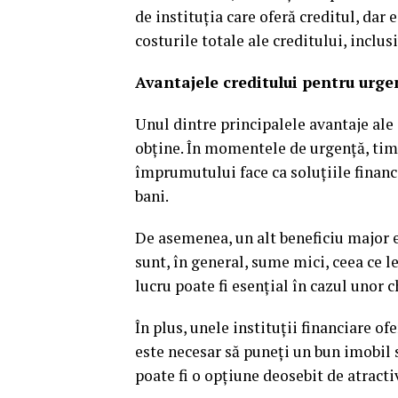
de instituția care oferă creditul, dar
costurile totale ale creditului, inclus
Avantajele creditului pentru urge
Unul dintre principalele avantaje ale 
obține. În momentele de urgență, timp
împrumutului face ca soluțiile financ
bani.
De asemenea, un alt beneficiu major e
sunt, în general, sume mici, ceea ce l
lucru poate fi esențial în cazul unor 
În plus, unele instituții financiare o
este necesar să puneți un bun imobil 
poate fi o opțiune deosebit de atracti