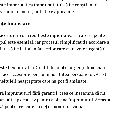
 este important ca împrumutatul să fie conștient de
iv comisioanele și alte taxe aplicabile.
nțe financiare
acestui tip de credit este rapiditatea cu care se poate
ul este esențial, iar procesul simplificat de acordare a
iare să fie la îndemâna celor care au nevoie urgentă de
ste flexibilitatea. Creditele pentru urgențe financiare
e face accesibile pentru majoritatea persoanelor. Acest
cheltuieli neașteptate care nu pot fi amânate.
feră împrumuturi fără garantii, ceea ce înseamnă că nu
sau alt tip de activ pentru a obține împrumutul. Aceasta
vă pentru cei care nu dețin bunuri de valoare.