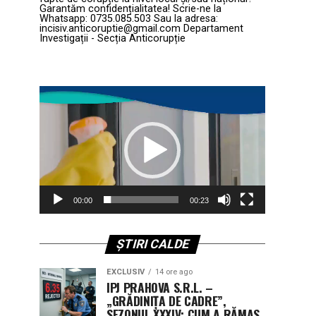
Garantăm confidențialitatea! Scrie-ne la
Whatsapp: 0735.085.503 Sau la adresa:
incisiv.anticoruptie@gmail.com Departament
Investigații - Secția Anticorupție
Player
video
00:00
00:23
ȘTIRI CALDE
EXCLUSIV
14 ore ago
IPJ PRAHOVA S.R.L. –
„GRĂDINIȚA DE CADRE”,
SEZONUL XXXIV: CUM A RĂMAS