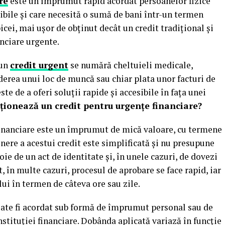
re
este un împrumut rapid acordat persoanelor fizice
ibile și care necesită o sumă de bani într-un termen
cei, mai ușor de obținut decât un credit tradițional și
anciare urgente.
 un
credit urgent
se numără cheltuieli medicale,
rderea unui loc de muncă sau chiar plata unor facturi de
ste de a oferi soluții rapide și accesibile în fața unei
ționează un credit pentru urgențe financiare?
 financiare este un împrumut de mică valoare, cu termene
nere a acestui credit este simplificată și nu presupune
oie de un act de identitate și, în unele cazuri, de dovezi
, în multe cazuri, procesul de aprobare se face rapid, iar
lui în termen de câteva ore sau zile.
oate fi acordat sub formă de împrumut personal sau de
instituției financiare. Dobânda aplicată variază în funcție