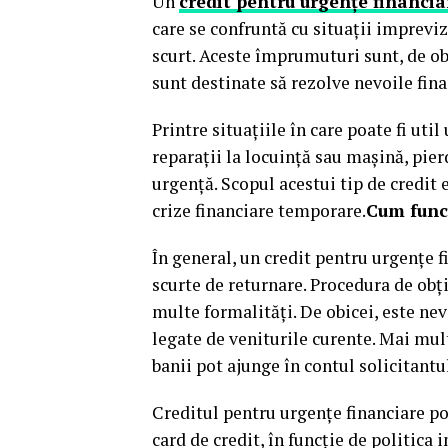
Un
credit pentru urgențe financia
care se confruntă cu situații impreviz
scurt. Aceste împrumuturi sunt, de obi
sunt destinate să rezolve nevoile fin
Printre situațiile în care poate fi util
reparații la locuință sau mașină, pie
urgență. Scopul acestui tip de credit e
crize financiare temporare.
Cum func
În general, un credit pentru urgențe
scurte de returnare. Procedura de obți
multe formalități. De obicei, este nev
legate de veniturile curente. Mai mult
banii pot ajunge în contul solicitantu
Creditul pentru urgențe financiare p
card de credit, în funcție de politica 