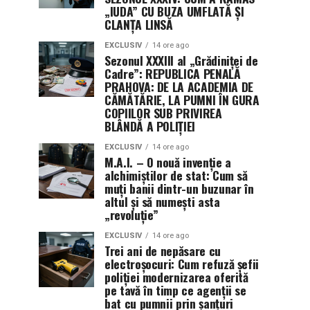
„IUDA” CU BUZA UMFLATĂ ȘI
CLANȚA LINSĂ
EXCLUSIV
14 ore ago
Sezonul XXXIII al „Grădiniței de
Cadre”: REPUBLICA PENALĂ
PRAHOVA: DE LA ACADEMIA DE
CĂMĂTĂRIE, LA PUMNI ÎN GURA
COPIILOR SUB PRIVIREA
BLÂNDĂ A POLIȚIEI
EXCLUSIV
14 ore ago
M.A.I. – O nouă invenție a
alchimiștilor de stat: Cum să
muți banii dintr-un buzunar în
altul și să numești asta
„revoluție”
EXCLUSIV
14 ore ago
Trei ani de nepăsare cu
electroșocuri: Cum refuză șefii
poliției modernizarea oferită
pe tavă în timp ce agenții se
bat cu pumnii prin șanțuri