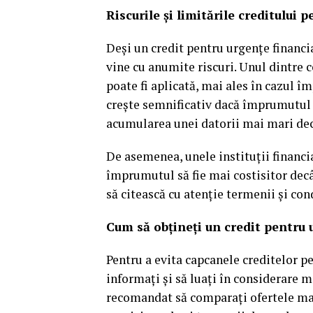
Riscurile și limitările creditului 
Deși un credit pentru urgențe financia
vine cu anumite riscuri. Unul dintre 
poate fi aplicată, mai ales în cazul 
crește semnificativ dacă împrumutul 
acumularea unei datorii mai mari de
De asemenea, unele instituții financi
împrumutul să fie mai costisitor decâ
să citească cu atenție termenii și con
Cum să obțineți un credit pentru 
Pentru a evita capcanele creditelor pe
informați și să luați în considerare 
recomandat să comparați ofertele mai 