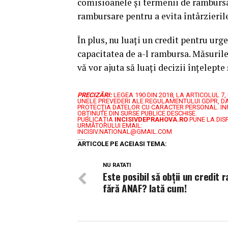
comisioanele și termenii de rambursar
rambursare pentru a evita întârzierile
În plus, nu luați un credit pentru urg
capacitatea de a-l rambursa. Măsurile 
vă vor ajuta să luați decizii înțelepte
PRECIZĂRI:
LEGEA 190 DIN 2018, LA ARTICOLUL 
UNELE PREVEDERI ALE REGULAMENTULUI GDPR, DA
PROTECŢIA DATELOR CU CARACTER PERSONAL.
IN
OBȚINUTE DIN SURSE PUBLICE DESCHISE.
PUBLICAȚIA
INCISIVDEPRAHOVA.RO
PUNE LA DIS
URMĂTORULUI EMAIL:
INCISIV.NATIONAL@GMAIL.COM
.....
ARTICOLE PE ACEIASI TEMA:
NU RATATI
Este posibil să obții un credit r
fără ANAF? Iată cum!