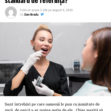
Publicat
acum 2 zile
pe
august 4, 2026
De
Dan Bradu
Sunt întrebări pe care oamenii le pun cu jumătate de
gură, de parcă s-ar rușina puțin de ele. „Chiar merită să