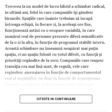
O poveste care începe în
Trecerea la un model de lucru hibrid a schimbat radical,
în ultimii ani, felul în care companiile își gândesc
atelierele elvețiene
birourile. Spațiile care înainte trebuiau să încapă
întreaga echipă, în fiecare zi, la aceleași ore fixe,
Ca să pricepi de ce un implant Straumann inspiră atâta
funcționează astăzi cu o ocupare variabilă, în care
încredere, ajută să știi de unde vine. Totul pornește în
numărul real de persoane prezente diferă semnificativ
1954, la Waldenburg, un sat din Elveția, unde Reinhard
de la o zi la alta, în funcție de programul stabilit intern.
Straumann a pus bazele unui institut de cercetare. La
Această schimbare nu înseamnă neapărat mai puțin
început nu era vorba de dinți deloc, ci de aliaje pentru
spațiu, ci un spațiu folosit cu totul diferit, cu funcții și
ceasornicărie, acea lume în care o greșeală de o
priorități regândite de la zero. Companiile care reușesc
fracțiune de milimetru strică tot mecanismul.
tranziția cea mai lină sunt, de regulă, cele care
Saltul spre stomatologie a venit în 1974, când primele
regândesc amenajarea în funcție de comportamentul
implanturi dezvoltate la Institut Straumann au fost
real al angajaților, nu doar în funcție de organigrama
testate clinic la Universitatea din Berna. Peste câțiva ani,
formală a echipelor și departamentelor existente.
în 1980, s-a înființat International Team for
De la birouri fixe la spații
Implantology, adică ITI, un grup de cercetători și
CITESTE IN CONTINUARE
clinicieni în care i-am regăsit pe profesorul André
flexibile
Schroeder și pe Fritz Straumann. Legătura dintre