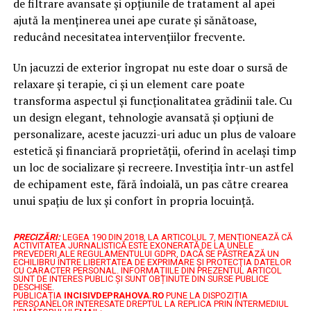
de filtrare avansate și opțiunile de tratament al apei
ajută la menținerea unei ape curate și sănătoase,
reducând necesitatea intervențiilor frecvente.
Un jacuzzi de exterior îngropat nu este doar o sursă de
relaxare și terapie, ci și un element care poate
transforma aspectul și funcționalitatea grădinii tale. Cu
un design elegant, tehnologie avansată și opțiuni de
personalizare, aceste jacuzzi-uri aduc un plus de valoare
estetică și financiară proprietății, oferind în același timp
un loc de socializare și recreere. Investiția într-un astfel
de echipament este, fără îndoială, un pas către crearea
unui spațiu de lux și confort în propria locuință.
PRECIZĂRI:
LEGEA 190 DIN 2018, LA ARTICOLUL 7, MENŢIONEAZĂ CĂ
ACTIVITATEA JURNALISTICĂ ESTE EXONERATĂ DE LA UNELE
PREVEDERI ALE REGULAMENTULUI GDPR, DACĂ SE PĂSTREAZĂ UN
ECHILIBRU ÎNTRE LIBERTATEA DE EXPRIMARE ŞI PROTECŢIA DATELOR
CU CARACTER PERSONAL.
INFORMAȚIILE DIN PREZENTUL ARTICOL
SUNT DE INTERES PUBLIC ȘI SUNT OBȚINUTE DIN SURSE PUBLICE
DESCHISE.
PUBLICAȚIA
INCISIVDEPRAHOVA.RO
PUNE LA DISPOZIȚIA
PERSOANELOR INTERESATE DREPTUL LA REPLICA PRIN INTERMEDIUL