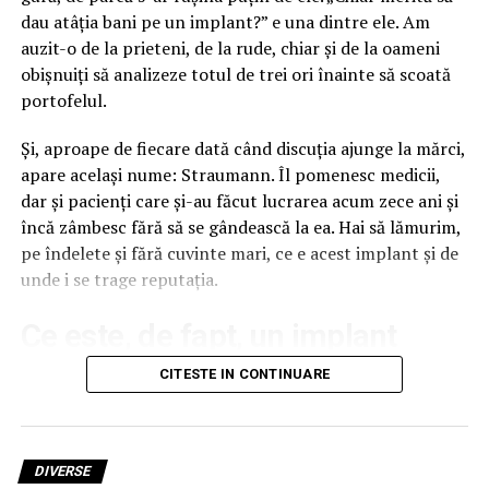
dau atâția bani pe un implant?” e una dintre ele. Am
auzit-o de la prieteni, de la rude, chiar și de la oameni
obișnuiți să analizeze totul de trei ori înainte să scoată
portofelul.
Și, aproape de fiecare dată când discuția ajunge la mărci,
apare același nume: Straumann. Îl pomenesc medicii,
dar și pacienți care și-au făcut lucrarea acum zece ani și
încă zâmbesc fără să se gândească la ea. Hai să lămurim,
pe îndelete și fără cuvinte mari, ce e acest implant și de
unde i se trage reputația.
Ce este, de fapt, un implant
dentar Straumann
CITESTE IN CONTINUARE
Un implant dentar nu e dintele în sine, deși mulți așa
cred. E rădăcina lui artificială, un șurub mic de titan care
DIVERSE
se fixează în os, exact acolo unde stătea cândva rădăcina