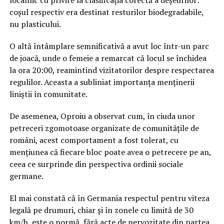
localnic cu privire la clasificația corectă a deșeurilor:
coșul respectiv era destinat resturilor biodegradabile,
nu plasticului.
O altă întâmplare semnificativă a avut loc într-un parc
de joacă, unde o femeie a remarcat că locul se închidea
la ora 20:00, reamintind vizitatorilor despre respectarea
regulilor. Aceasta a subliniat importanța menținerii
liniștii în comunitate.
De asemenea, Oproiu a observat cum, în ciuda unor
petreceri zgomotoase organizate de comunitățile de
români, acest comportament a fost tolerat, cu
mențiunea că fiecare bloc poate avea o petrecere pe an,
ceea ce surprinde din perspectiva ordinii sociale
germane.
El mai constată că în Germania respectul pentru viteza
legală pe drumuri, chiar și în zonele cu limită de 30
km/h, este o normă, fără acte de nervozitate din partea