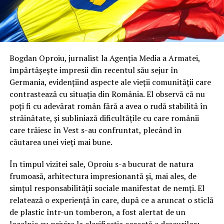
Bogdan Oproiu, jurnalist la Agenția Media a Armatei,
împărtășește impresii din recentul său sejur în
Germania, evidențiind aspecte ale vieții comunității care
contrastează cu situația din România. El observă că nu
poți fi cu adevărat român fără a avea o rudă stabilită în
străinătate, și subliniază dificultățile cu care românii
care trăiesc în Vest s-au confruntat, plecând în
căutarea unei vieți mai bune.
În timpul vizitei sale, Oproiu s-a bucurat de natura
frumoasă, arhitectura impresionantă și, mai ales, de
simțul responsabilității sociale manifestat de nemți. El
relatează o experiență în care, după ce a aruncat o sticlă
de plastic într-un tomberon, a fost alertat de un