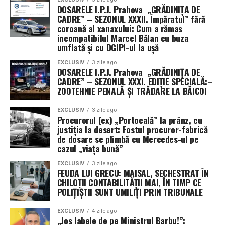
DOSARELE I.P.J. Prahova „GRĂDINIȚA DE
CADRE” – SEZONUL XXXII. Împăratul” fără
coroană al xanaxului: Cum a rămas
incompatibilul Marcel Bălan cu buza
umflată și cu DGIPI-ul la ușă
EXCLUSIV
3 zile ago
DOSARELE I.P.J. Prahova „GRĂDINIȚA DE
CADRE” – SEZONUL XXXI. EDIȚIE SPECIALĂ:–
ZOOTEHNIE PENALĂ ȘI TRĂDARE LA BĂICOI
EXCLUSIV
3 zile ago
Procurorul (ex) „Portocală” la prânz, cu
justiția la desert: Fostul procuror-fabrică
de dosare se plimbă cu Mercedes-ul pe
cazul „viața bună”
EXCLUSIV
3 zile ago
FEUDA LUI GRECU: MAISAL, SECHESTRAT ÎN
CHILOȚII CONTABILITĂȚII MAI, ÎN TIMP CE
POLIȚIȘTII SUNT UMILIȚI PRIN TRIBUNALE
EXCLUSIV
4 zile ago
„Jos labele de pe Ministrul Barbu!”: