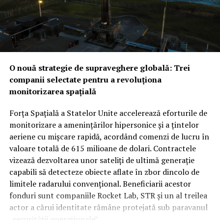
informații.
Provocarea iraniană: Între descurajarea strategică și
Obiectivul final este clar: o tranziție rapidă de la inovația
testul realității din teren
Noua alianță ar putea fi
brută la aplicații practice pe teren. Prin această
testată mult mai curând decât se anticipa, pe fondul
strategie, Statele Unite își asigură o supremație
amenințărilor constante venite din partea forțelor
tehnologică în spațiu, utilizând agilitatea companiilor
susținute de Iran. În timp ce Washingtonul ar putea
O nouă strategie de supraveghere globală: Trei
comerciale pentru a fortifica un sistem de apărare care
vedea cu ochi buni această redistribuire a
companii selectate pentru a revoluționa
devine tot mai dependent de date precise și livrate
responsabilităților de securitate între aliații săi
monitorizarea spațială
instantaneu.
regionali, unii analiști rămân sceptici cu privire la
aplicabilitatea imediată a clauzei de apărare colectivă.
Forța Spațială a Statelor Unite accelerează eforturile de
Rămâne de văzut dacă, în cazul unui atac iminent din
monitorizare a amenințărilor hipersonice și a țintelor
partea proxy-urilor Teheranului, Ankara și Islamabadul
aeriene cu mișcare rapidă, acordând comenzi de lucru în
vor interveni militar pentru a proteja regatul saudit,
valoare totală de 615 milioane de dolari. Contractele
transformând semnăturile de astăzi într-o realitate
vizează dezvoltarea unor sateliți de ultimă generație
operativă.
capabili să detecteze obiecte aflate în zbor dincolo de
limitele radarului convențional. Beneficiarii acestor
fonduri sunt companiile Rocket Lab, STR și un al treilea
actor a cărui identitate rămâne protejată sub paravanul
„securității operaționale”.