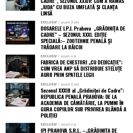
CADRE”, SEZONUL XXXIV: CUM A RĂMAS
„IUDA” CU BUZA UMFLATĂ ȘI CLANȚA
LINSĂ
EXCLUSIV
acum 3 zile
DOSARELE I.P.J. Prahova „GRĂDINIȚA DE
CADRE” – SEZONUL XXXI. EDIȚIE
SPECIALĂ:– ZOOTEHNIE PENALĂ ȘI
TRĂDARE LA BĂICOI
EXCLUSIV
acum o zi
FABRICA DE CHESTORI „CU DEDICAȚIE”:
CUM VREA ANP SĂ DISTRIBUIE STELUȚE
AURII PRIN SPATELE LEGII
EXCLUSIV
acum 2 zile
Sezonul XXXIII al „Grădiniței de Cadre”:
REPUBLICA PENALĂ PRAHOVA: DE LA
ACADEMIA DE CĂMĂTĂRIE, LA PUMNI ÎN
GURA COPIILOR SUB PRIVIREA BLÂNDĂ A
POLIȚIEI
EXCLUSIV
acum o zi
IPJ PRAHOVA S.R.L. –„GRĂDINIȚA DE