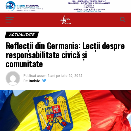
ACTUALITATE
Reflecții din Germania: Lecții despre
responsabilitate civică și
comunitate
Publicat
acum 2 ani
pe
iulie 29, 2024
De
Incisiv