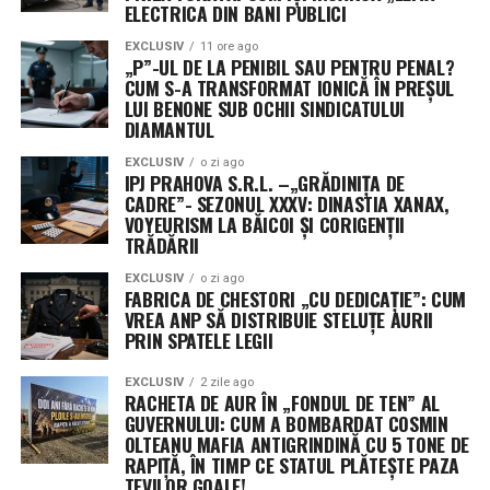
ELECTRICA DIN BANI PUBLICI
optimizați pentru comunicare de mare bandă și latență
scăzută.
EXCLUSIV
11 ore ago
„P”-UL DE LA PENIBIL SAU PENTRU PENAL?
CUM S-A TRANSFORMAT IONICĂ ÎN PREȘUL
Aceste platforme orbitale vor fi transportate în spațiu
LUI BENONE SUB OCHII SINDICATULUI
de noua rachetă Neutron, un lansator de clasă grea
DIAMANTUL
programat pentru primul zbor spre finalul acestui an,
EXCLUSIV
o zi ago
de la complexul din Wallops Island, Virginia. Designul
IPJ PRAHOVA S.R.L. –„GRĂDINIȚA DE
plat permite optimizarea spațiului în interiorul rachetei,
CADRE”- SEZONUL XXXV: DINASTIA XANAX,
facilitând desfășurarea rapidă a unor rețele vaste de
VOYEURISM LA BĂICOI ȘI CORIGENȚII
TRĂDĂRII
senzori, esențiale pentru detectarea țintelor mobile în
timp real.
EXCLUSIV
o zi ago
FABRICA DE CHESTORI „CU DEDICAȚIE”: CUM
VREA ANP SĂ DISTRIBUIE STELUȚE AURII
Misterul celui de-al treilea jucător: Securitatea
PRIN SPATELE LEGII
operațională ascunde identitatea unor contractori
cheie
EXCLUSIV
2 zile ago
RACHETA DE AUR ÎN „FONDUL DE TEN” AL
GUVERNULUI: CUM A BOMBARDAT COSMIN
Un aspect neobișnuit al acestui anunț este menținerea
OLTEANU MAFIA ANTIGRINDINĂ CU 5 TONE DE
sub anonimat a celui de-al treilea beneficiar al
RAPIȚĂ, ÎN TIMP CE STATUL PLĂTEȘTE PAZA
contractului. Purtătorii de cuvânt ai comandamentului
TEVILOR GOALE!