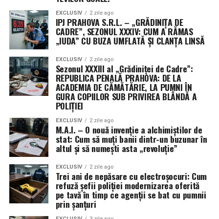
au precizat că decizia este dictată strict de protocoalele
EXCLUSIV
2 zile ago
de securitate operațională (OPSEC), menite să protejeze
IPJ PRAHOVA S.R.L. – „GRĂDINIȚA DE
profilurile misiunilor sensibile și capacitățile specifice
CADRE”, SEZONUL XXXIV: CUM A RĂMAS
„IUDA” CU BUZA UMFLATĂ ȘI CLANȚA LINSĂ
dezvoltate.
EXCLUSIV
2 zile ago
Această practică a Pentagonului, de a ascunde detaliile
Sezonul XXXIII al „Grădiniței de Cadre”:
despre contractori și valorile exacte ale premiilor,
REPUBLICA PENALĂ PRAHOVA: DE LA
devine din ce în ce mai frecventă. Justificarea oficială
ACADEMIA DE CĂMĂTĂRIE, LA PUMNI ÎN
GURA COPIILOR SUB PRIVIREA BLÂNDĂ A
este nevoia de a preveni transferul de informații
POLIȚIEI
strategice către puteri rivale precum China. Utilizarea
unor vehicule contractuale non-tradiționale permite
EXCLUSIV
2 zile ago
M.A.I. – O nouă invenție a alchimiștilor de
ocolirea cerințelor standard de raportare publică,
stat: Cum să muți banii dintr-un buzunar în
oferind armatei o mai mare libertate de mișcare, dar și
altul și să numești asta „revoluție”
un grad sporit de discreție în cursa pentru supremație
tehnologică în spațiul cosmic.
EXCLUSIV
2 zile ago
Trei ani de nepăsare cu electroșocuri: Cum
refuză șefii poliției modernizarea oferită
pe tavă în timp ce agenții se bat cu pumnii
prin șanțuri
EXCLUSIV
3 zile ago