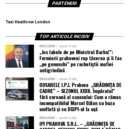
PARTENERI
Taxi Heathrow London
TOP ARTICOLE INCISIV
EXCLUSIV
acum 4 zile
„Jos labele de pe Ministrul Barbu!”:
Fermierii prahoveni rup tăcerea și îi fac
„pe genunchi” pe rachetiștii mafiei
antigrindină
EXCLUSIV
acum 3 zile
DOSARELE I.P.J. Prahova „GRĂDINIȚA DE
CADRE” – SEZONUL XXXII. Împăratul”
fără coroană al xanaxului: Cum a rămas
incompatibilul Marcel Bălan cu buza
umflată și cu DGIPI-ul la ușă
EXCLUSIV
acum 2 zile
IPJ PRAHOVA S.R.L. – „GRĂDINIȚA DE