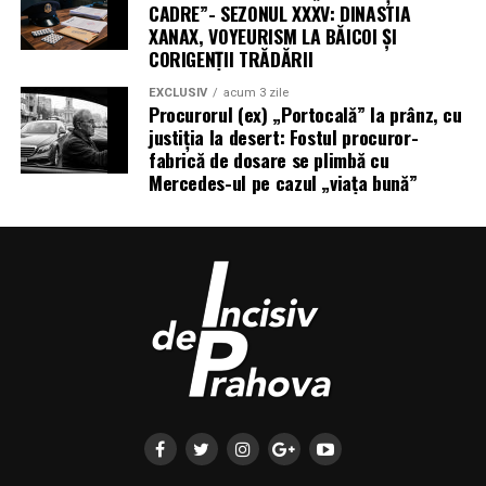
CADRE”- SEZONUL XXXV: DINASTIA
XANAX, VOYEURISM LA BĂICOI ȘI
CORIGENȚII TRĂDĂRII
EXCLUSIV
acum 3 zile
Procurorul (ex) „Portocală” la prânz, cu
justiția la desert: Fostul procuror-
fabrică de dosare se plimbă cu
Mercedes-ul pe cazul „viața bună”