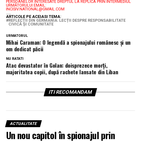
PERSOANELOR INTERESATE DREPTUL LA REPLICA PRIN INTERMEDIUL
URMĂTORULUI EMAIL:
INCISIV.NATIONAL@GMAIL.COM
.....
ARTICOLE PE ACEIASI TEMA:
REFLECȚII DIN GERMANIA: LECȚII DESPRE RESPONSABILITATE
CIVICĂ ȘI COMUNITATE
URMATORUL
Mihai Caraman: O legendă a spionajului românesc și un
om dedicat păcii
NU RATATI
Atac devastator în Golan: doisprezece morți,
majoritatea copii, după rachete lansate din Liban
ITI RECOMANDAM
ACTUALITATE
Un nou capitol în spionajul prin