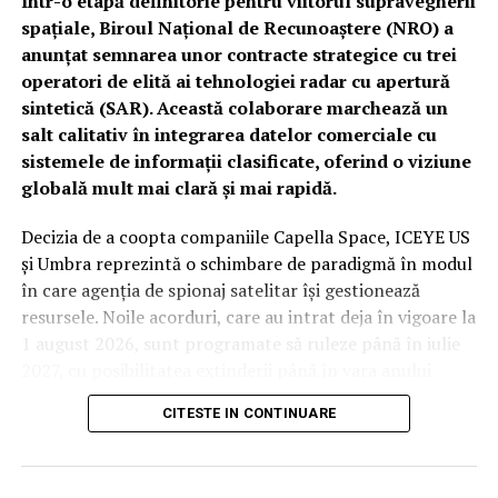
Într-o etapă definitorie pentru viitorul supravegherii
spațiale, Biroul Național de Recunoaștere (NRO) a
anunțat semnarea unor contracte strategice cu trei
operatori de elită ai tehnologiei radar cu apertură
sintetică (SAR). Această colaborare marchează un
salt calitativ în integrarea datelor comerciale cu
sistemele de informații clasificate, oferind o viziune
globală mult mai clară și mai rapidă.
Decizia de a coopta companiile Capella Space, ICEYE US
și Umbra reprezintă o schimbare de paradigmă în modul
în care agenția de spionaj satelitar își gestionează
resursele. Noile acorduri, care au intrat deja în vigoare la
1 august 2026, sunt programate să ruleze până în iulie
2027, cu posibilitatea extinderii până în vara anului
2029. Deși valorile financiare rămân confidențiale din
CITESTE IN CONTINUARE
cauza bugetului clasificat al agenției, impactul
operațional este considerat unul major.