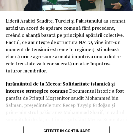
capacitățile tehnice ale companiilor, ci și nevoia urgentă
de a avea fluxuri constante și sigure de date radar la
nivelul întregului sistem de apărare.
Liderii Arabiei Saudite, Turciei și Pakistanului au semnat
Integrare hibridă: Datele comerciale
astăzi un acord de apărare comună fără precedent,
creând o alianță bazată pe principiul apărării colective.
vor completa sistemele clasificate
Pactul, ce amintește de structura NATO, vine într-un
de recunoaștere
moment de tensiuni extreme în regiune și stipulează
clar că orice agresiune armată împotriva unuia dintre
Miza principală a acestui parteneriat este crearea unei
cele trei state va fi considerată un atac împotriva
rețele hibride de supraveghere. Prin fuziunea
tuturor membrilor.
capabilităților SAR comerciale cu sistemele naționale de
înaltă rezoluție, agenția își sporește considerabil
Jurământul de la Mecca: Solidaritate islamică și
capacitatea de recunoaștere și flexibilitatea de reacție.
interese strategice comune
Documentul istoric a fost
Radarul cu apertură sintetică este vital deoarece
parafat de Prințul Moștenitor saudit Mohammed bin
permite observarea obiectivelor de interes indiferent de
Salman, președintele turc Recep Tayyip Erdoğan și
condițiile meteorologice sau de momentul zilei, trecând
prim-ministrul pakistanez Muhammad Sharif, în cadrul
prin nori sau întuneric.
summitului desfășurat în orașul sfânt Mecca. Semnatarii
au invocat legăturile istorice profunde și „frăția” dintre
Această abordare permite instituției să beneficieze de
CITESTE IN CONTINUARE