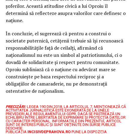
șoferilor. Această atitudine civică a lui Oproiu îl
determină să reflecteze asupra valorilor care definesc o
națiune.
În concluzie, el sugerează că pentru a construi o
societate puternică, cetățenii trebuie să își recunoască
responsabilitățile față de ceilalți, afirmând că
naționalismul nu este un simbol al patriotismului, ci o
dovadă de solidaritate și respect pentru comunitate.
Oproiu subliniază că o națiune cu adevărat mare se
construiește pe baza respectului reciproc și a
obligațiilor de camaraderie, nu pe demonstrații
ostentative de naționalism.
PRECIZĂRI:
LEGEA 190 DIN 2018, LA ARTICOLUL 7, MENŢIONEAZĂ CĂ
ACTIVITATEA JURNALISTICĂ ESTE EXONERATĂ DE LA UNELE
PREVEDERI ALE REGULAMENTULUI GDPR, DACĂ SE PĂSTREAZĂ UN
ECHILIBRU ÎNTRE LIBERTATEA DE EXPRIMARE ŞI PROTECŢIA DATELOR
CU CARACTER PERSONAL.
INFORMAȚIILE DIN PREZENTUL ARTICOL
SUNT DE INTERES PUBLIC ȘI SUNT OBȚINUTE DIN SURSE PUBLICE
DESCHISE.
PUBLICAȚIA
INCISIVDEPRAHOVA.RO
PUNE LA DISPOZIȚIA