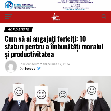
ACTUALITATE
Cum să ai angajați fericiți: 10
sfaturi pentru a îmbunătăți moralul
și productivitatea
Publicat
acum 2 ani
pe
iulie 12, 2024
De
Succes