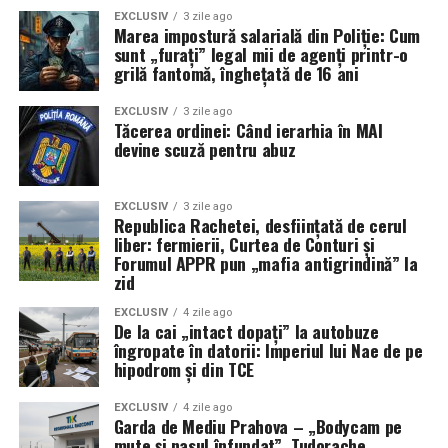
EXCLUSIV
3 zile ago
Marea impostură salarială din Poliție: Cum
sunt „furați” legal mii de agenți printr-o
grilă fantomă, înghețată de 16 ani
EXCLUSIV
3 zile ago
Tăcerea ordinei: Când ierarhia în MAI
devine scuză pentru abuz
EXCLUSIV
3 zile ago
Republica Rachetei, desființată de cerul
liber: fermierii, Curtea de Conturi și
Forumul APPR pun „mafia antigrindină” la
zid
EXCLUSIV
4 zile ago
De la cai „intact dopați” la autobuze
îngropate în datorii: Imperiul lui Nae de pe
hipodrom și din TCE
EXCLUSIV
4 zile ago
Garda de Mediu Prahova – „Bodycam pe
mute și nasul înfundat”. Tudorache,