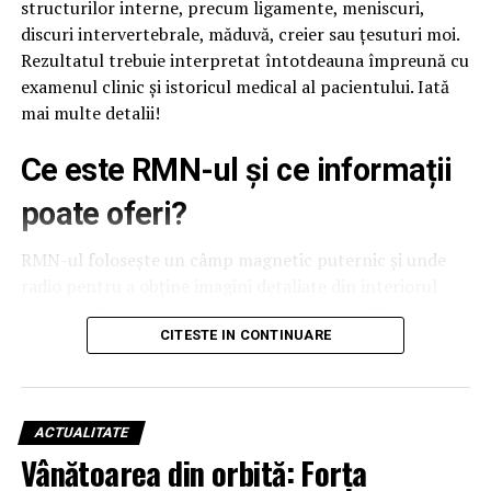
structurilor interne, precum ligamente, meniscuri,
discuri intervertebrale, măduvă, creier sau țesuturi moi.
Rezultatul trebuie interpretat întotdeauna împreună cu
examenul clinic și istoricul medical al pacientului. Iată
mai multe detalii!
Ce este RMN-ul și ce informații
poate oferi?
RMN-ul folosește un câmp magnetic puternic și unde
radio pentru a obține imagini detaliate din interiorul
corpului. Spre deosebire de radiografie sau CT, acesta nu
utilizează radiații ionizante, motiv pentru care este
CITESTE IN CONTINUARE
recomandat în numeroase situații medicale, în funcție
de indicația specialistului.
ACTUALITATE
Pentru persoanele care au anxietate în spații închise sau
Vânătoarea din orbită: Forța
își doresc un plus de confort, opțiunea de
RMN