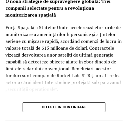
O nouă strategie de supraveghere globală: Trei
medicul începe cu un consult clinic, o ecografie sau o
companii selectate pentru a revoluționa
radiografie, în funcție de simptome. RMN-ul devine util
monitorizarea spațială
atunci când este nevoie de o imagine mai detaliată sau
când simptomele persistă. Investigația poate fi indicată
Forța Spațială a Statelor Unite accelerează eforturile de
dacă apar:
monitorizare a amenințărilor hipersonice și a țintelor
aeriene cu mișcare rapidă, acordând comenzi de lucru în
dureri care nu se ameliorează după tratament;
valoare totală de 615 milioane de dolari. Contractele
vizează dezvoltarea unor sateliți de ultimă generație
amorțeli, furnicături sau slăbiciune musculară;
capabili să detecteze obiecte aflate în zbor dincolo de
traumatisme sportive cu suspiciune de ruptură;
limitele radarului convențional. Beneficiarii acestor
fonduri sunt companiile Rocket Lab, STR și un al treilea
dureri de cap atipice sau simptome neurologice;
actor a cărui identitate rămâne protejată sub paravanul
suspiciuni inflamatorii, tumorale sau
„securității operaționale”.
posttraumatice.
Această rundă de finanțare reprezintă o etapă esențială
De exemplu, în cazul unei dureri lombare care coboară
CITESTE IN CONTINUARE
în programul SB-AMTI (Space-Based Airborne Moving
pe picior, RMN-ul poate arăta dacă un disc
Target Indicator), un mecanism contractual flexibil
intervertebral afectează o rădăcină nervoasă. Această
lansat în luna aprilie a acestui an. Inițiativa este
informație ajută medicul să decidă următorii pași: