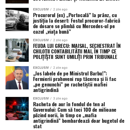
o impune.
EXCLUSIV
2 zile ago
RMN-ul este un instrument valoros atunci când este
Procurorul (ex) „Portocală” la prânz, cu
recomandat corect și integrat într-un plan medical
justiția la desert: Fostul procuror-fabrică
de dosare se plimbă cu Mercedes-ul pe
complet. Pregătirea atentă, comunicarea cu echipa
cazul „viața bună”
medicală și interpretarea rezultatului de către specialist
ajută la alegerea celor mai potriviți pași pentru
EXCLUSIV
2 zile ago
FEUDA LUI GRECU: MAISAL, SECHESTRAT ÎN
sănătatea ta.
CHILOȚII CONTABILITĂȚII MAI, ÎN TIMP CE
POLIȚIȘTII SUNT UMILIȚI PRIN TRIBUNALE
Disclaimer
: Acest articol are scop informativ și nu
înlocuiește consultul medical sau recomandările
EXCLUSIV
2 zile ago
„Jos labele de pe Ministrul Barbu!”:
personalizate ale medicului.
Fermierii prahoveni rup tăcerea și îi fac
„pe genunchi” pe rachetiștii mafiei
Surse de informare:
antigrindină
EXCLUSIV
3 zile ago
“MRI – Mayo Clinic.” Mayoclinic.Org, 2026,
Racheta de aur în fondul de ten al
https://www.mayoclinic.org/tests-
Guvernului: Cum să toci 100 de milioane
păzind norii, în timp ce „mafia
procedures/mri/about/pac-20384768. Accesat în
antigrindină” bombardează doar bugetul de
data de 25 Iunie 2026.
stat