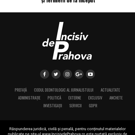
și fermierii de la început
PREFAȚĂ
CODUL DEONTOLOGIC AL JURNALISTULUI
ACTUALITATE
ADMINISTRAȚIE
POLITICĂ
EXTERNE
EXCLUSIV
ANCHETE
INVESTIGAȚII
SERVICII
GDPR
Răspunderea juridică, civilă și penală, pentru conținutul materialelor
publicate pe site-ul www.IncisivdePrahova.ro este purtată exclusiv de