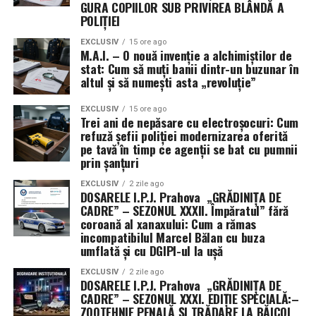
Următorii pași în Congres
Ce urmează după investigație?
GURA COPIILOR SUB PRIVIREA BLÂNDĂ A
POLIȚIEI
Senatul urmează să voteze rezoluția în această
Durata unui RMN variază în funcție de zona examinată.
EXCLUSIV
15 ore ago
săptămână, înainte de începerea vacanței de august.
M.A.I. – O nouă invenție a alchimiștilor de
În general, investigația poate dura între 20 și 60 de
Camera Reprezentanților, deja în pauză, și-a adoptat
stat: Cum să muți banii dintr-un buzunar în
minute. După examinare, îți poți relua activitățile
altul și să numești asta „revoluție”
propria variantă pe 21 iulie. Cele două texte vor trebui
obișnuite, dacă nu ai primit sedativ.
fie unificate, fie una dintre camere va trebui să adopte
EXCLUSIV
15 ore ago
varianta celeilalte, pentru ca proiectul să ajungă pe
Rezultatul este interpretat de medicul radiolog, iar
Trei ani de nepăsare cu electroșocuri: Cum
masa președintelui Donald Trump.
refuză șefii poliției modernizarea oferită
concluziile trebuie discutate ulterior cu medicul
pe tavă în timp ce agenții se bat cu pumnii
trimițător. În funcție de rezultat, medicul poate
prin șanțuri
Președinta Comisiei de buget din Senat, Susan Collins, a
recomanda:
descris rezoluția drept „un pas important” pentru
EXCLUSIV
2 zile ago
DOSARELE I.P.J. Prahova „GRĂDINIȚA DE
evitarea închiderii guvernului, în timp ce senatoarea
recuperare medicală;
CADRE” – SEZONUL XXXII. Împăratul” fără
Patty Murray a salutat faptul că textul limitează cererile
coroană al xanaxului: Cum a rămas
fizioterapie sau kinetoterapie;
de noi fonduri și flexibilități pentru Pentagon.
incompatibilul Marcel Bălan cu buza
umflată și cu DGIPI-ul la ușă
tratament medicamentos;
EXCLUSIV
2 zile ago
infiltrații;
DOSARELE I.P.J. Prahova „GRĂDINIȚA DE
CADRE” – SEZONUL XXXI. EDIȚIE SPECIALĂ:–
monitorizare sau evaluare chirurgicală, dacă situația
ZOOTEHNIE PENALĂ ȘI TRĂDARE LA BĂICOI