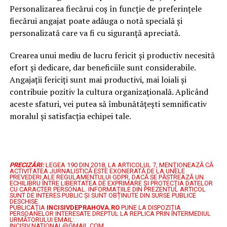
Personalizarea fiecărui coș în funcție de preferințele
fiecărui angajat poate adăuga o notă specială și
personalizată care va fi cu siguranță apreciată.
Crearea unui mediu de lucru fericit și productiv necesită
efort și dedicare, dar beneficiile sunt considerabile.
Angajații fericiți sunt mai productivi, mai loiali și
contribuie pozitiv la cultura organizațională. Aplicând
aceste sfaturi, vei putea să îmbunătățești semnificativ
moralul și satisfacția echipei tale.
PRECIZĂRI:
LEGEA 190 DIN 2018, LA ARTICOLUL 7, MENŢIONEAZĂ CĂ
ACTIVITATEA JURNALISTICĂ ESTE EXONERATĂ DE LA UNELE
PREVEDERI ALE REGULAMENTULUI GDPR, DACĂ SE PĂSTREAZĂ UN
ECHILIBRU ÎNTRE LIBERTATEA DE EXPRIMARE ŞI PROTECŢIA DATELOR
CU CARACTER PERSONAL.
INFORMAȚIILE DIN PREZENTUL ARTICOL
SUNT DE INTERES PUBLIC ȘI SUNT OBȚINUTE DIN SURSE PUBLICE
DESCHISE.
PUBLICAȚIA
INCISIVDEPRAHOVA.RO
PUNE LA DISPOZIȚIA
PERSOANELOR INTERESATE DREPTUL LA REPLICA PRIN INTERMEDIUL
URMĂTORULUI EMAIL:
INCISIV.NATIONAL@GMAIL.COM