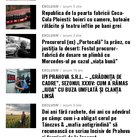
EXCLUSIV
acum 5 zile
Republica de la poarta fabricii Coca-
Cola Ploiesti: boieri cu camere, butoaie
rătăcite și teatru ieftin pe bani grei
EXCLUSIV
acum 2 zile
Procurorul (ex) „Portocală” la prânz, cu
justiția la desert: Fostul procuror-
fabrică de dosare se plimbă cu
Mercedes-ul pe cazul „viața bună”
EXCLUSIV
acum 15 ore
IPJ PRAHOVA S.R.L. – „GRĂDINIȚA DE
CADRE”, SEZONUL XXXIV: CUM A RĂMAS
„IUDA” CU BUZA UMFLATĂ ȘI CLANȚA
LINSĂ
EXCLUSIV
acum 5 zile
Doi ani fără rachete, doi ani cu adevărul
pe câmp: cum i‑a obligat cerul pe
Tánczos & „mafia antigrindină” să
recunoască ce scriau Incisiv de Prahova