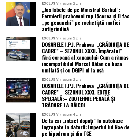
EXCLUSIV
acum 2 zile
„Jos labele de pe Ministrul Barbu!”:
Fermierii prahoveni rup tăcerea și îi fac
„pe genunchi” pe rachetiștii mafiei
antigrindină
EXCLUSIV
acum 2 zile
DOSARELE I.P.J. Prahova „GRĂDINIȚA DE
CADRE” – SEZONUL XXXII. Împăratul”
fără coroană al xanaxului: Cum a rămas
incompatibilul Marcel Bălan cu buza
umflată și cu DGIPI-ul la ușă
EXCLUSIV
acum 2 zile
DOSARELE I.P.J. Prahova „GRĂDINIȚA DE
CADRE” – SEZONUL XXXI. EDIȚIE
SPECIALĂ:– ZOOTEHNIE PENALĂ ȘI
TRĂDARE LA BĂICOI
EXCLUSIV
acum 4 zile
De la cai „intact dopați” la autobuze
îngropate în datorii: Imperiul lui Nae de
pe hipodrom și din TCE