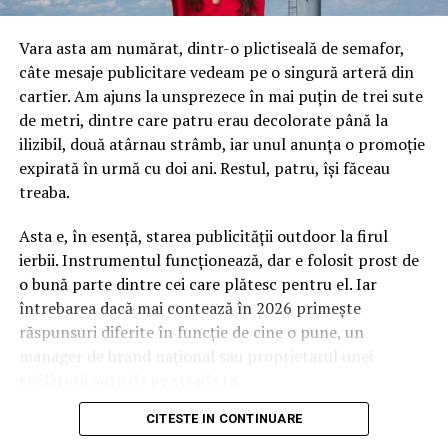
Vara asta am numărat, dintr-o plictiseală de semafor,
câte mesaje publicitare vedeam pe o singură arteră din
cartier. Am ajuns la unsprezece în mai puțin de trei sute
de metri, dintre care patru erau decolorate până la
ilizibil, două atârnau strâmb, iar unul anunța o promoție
expirată în urmă cu doi ani. Restul, patru, își făceau
treaba.
Asta e, în esență, starea publicității outdoor la firul
ierbii. Instrumentul funcționează, dar e folosit prost de
o bună parte dintre cei care plătesc pentru el. Iar
întrebarea dacă mai contează în 2026 primește
răspunsuri diferite în funcție de cine o pune, un
manager de brand național sau proprietarul unei
spălătorii auto de pe strada ta.
CITESTE IN CONTINUARE
Pentru al doilea, răspunsul e mai simplu decât pare. Da,