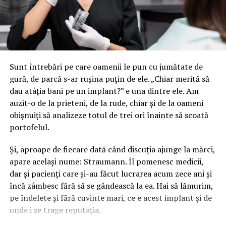
care cumpără inventar în orașele mari. Nu includ
bannerul de pe gardul frizeriei, colantarea vitrinei de la
cofetăria din colț sau panoul direcțional al service-ului
de pe drumul de centură. Segmentul acela nu apare în
niciun raport, pentru că nu trece prin agenții.
Sunt întrebări pe care oamenii le pun cu jumătate de
gură, de parcă s-ar rușina puțin de ele. „Chiar merită să
Cifrele pieței spun o poveste, strada
dau atâția bani pe un implant?” e una dintre ele. Am
spune alta
auzit-o de la prieteni, de la rude, chiar și de la oameni
obișnuiți să analizeze totul de trei ori înainte să scoată
Rapoartele de industrie măsoară tranzacții, nu
portofelul.
vizibilitate. Un business de cartier care își printează un
banner și îl agață pe propria fațadă nu generează nicio
Și, aproape de fiecare dată când discuția ajunge la mărci,
linie într-un studiu de piață, deși generează exact ce
apare același nume: Straumann. Îl pomenesc medicii,
contează, expunere zilnică repetată în fața publicului
dar și pacienți care și-au făcut lucrarea acum zece ani și
potrivit. Diferența dintre cele două lumi e atât de mare
încă zâmbesc fără să se gândească la ea. Hai să lămurim,
încât concluziile trase pentru una nu se aplică celeilalte.
pe îndelete și fără cuvinte mari, ce e acest implant și de
unde i se trage reputația.
Ce s-a schimbat cu adevărat e componenta digitală.