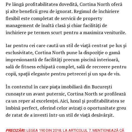
Pe lângă profitabilitatea dovedită, Cortina North oferă
și alte beneficii greu de ignorat. Regimul de închiriere
flexibil este completat de servicii de property
management de înaltă clasă și chiar facilități de
închiriere pe termen scurt pentru a maximiza veniturile.
Iar pentru cei care caută un stil de viață centrat pe lux și
exclusivitate, Cortina North pune la dispoziție o gamă
impresionantă de facilități precum piscină interioară,
sală de fitness echipată complet, sală de recreere pentru
copii, spații elegante pentru petreceri și un spa de vis.
În contextul în care piața imobiliară din București
cunoaște un avant puternic, Cortina North se profilează
ca un reper al excelenței. Aici, luxul și profitabilitatea se
îmbină perfect, oferind celor avizați o oportunitate greu
de ratat de a investi într-un stil de viață desăvârșit.
PRECIZĂRI:
LEGEA 190 DIN 2018, LA ARTICOLUL 7, MENŢIONEAZĂ CĂ