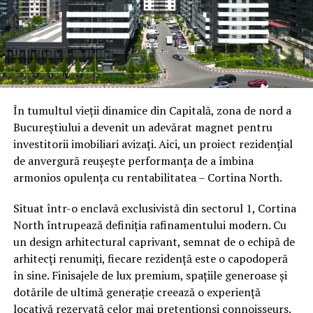
În tumultul vieții dinamice din Capitală, zona de nord a
Bucureștiului a devenit un adevărat magnet pentru
investitorii imobiliari avizați. Aici, un proiect rezidențial
de anvergură reușește performanța de a îmbina
armonios opulența cu rentabilitatea – Cortina North.
Situat într-o enclavă exclusivistă din sectorul 1, Cortina
North întrupează definiția rafinamentului modern. Cu
un design arhitectural caprivant, semnat de o echipă de
arhitecți renumiți, fiecare rezidență este o capodoperă
în sine. Finisajele de lux premium, spațiile generoase și
dotările de ultimă generație creează o experiență
locativă rezervată celor mai pretenționsi connoisseurs.