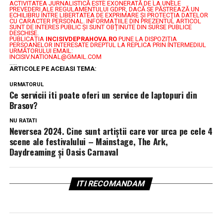
ACTIVITATEA JURNALISTICĂ ESTE EXONERATĂ DE LA UNELE
PREVEDERI ALE REGULAMENTULUI GDPR, DACĂ SE PĂSTREAZĂ UN
ECHILIBRU ÎNTRE LIBERTATEA DE EXPRIMARE ŞI PROTECŢIA DATELOR
CU CARACTER PERSONAL.
INFORMAȚIILE DIN PREZENTUL ARTICOL
SUNT DE INTERES PUBLIC ȘI SUNT OBȚINUTE DIN SURSE PUBLICE
DESCHISE.
PUBLICAȚIA
INCISIVDEPRAHOVA.RO
PUNE LA DISPOZIȚIA
PERSOANELOR INTERESATE DREPTUL LA REPLICA PRIN INTERMEDIUL
URMĂTORULUI EMAIL:
INCISIV.NATIONAL@GMAIL.COM
.....
ARTICOLE PE ACEIASI TEMA:
URMATORUL
Ce servicii iti poate oferi un service de laptopuri din
Brasov?
NU RATATI
Neversea 2024. Cine sunt artiștii care vor urca pe cele 4
scene ale festivalului – Mainstage, The Ark,
Daydreaming și Oasis Carnaval
ITI RECOMANDAM