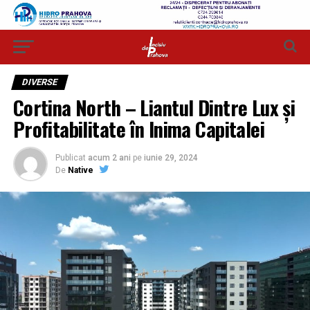
DIVERSE
Cortina North – Liantul Dintre Lux și
Profitabilitate în Inima Capitalei
Publicat
acum 2 ani
pe
iunie 29, 2024
De
Native