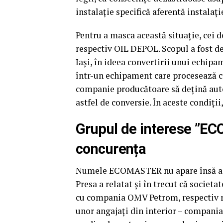
instalație specifică aferentă instalaț
Pentru a masca această situație, cei
respectiv OIL DEPOL. Scopul a fost 
Iași, în ideea convertirii unui echipa
într-un echipament care procesează co
companie producătoare să dețină auto
astfel de conversie. În aceste condiții
Grupul de interese ”E
concurența
Numele ECOMASTER nu apare însă acum
Presa a relatat și în trecut că societa
cu compania OMV Petrom, respectiv ra
unor angajați din interior – compania 