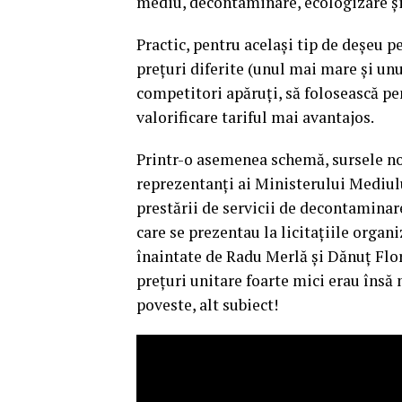
mediu, decontaminare, ecologizare și
Practic, pentru același tip de deșeu p
prețuri diferite (unul mai mare și un
competitori apăruți, să folosească pen
valorificare tariful mai avantajos.
Printr-o asemenea schemă, sursele noa
reprezentanți ai Ministerului Mediul
prestării de servicii de decontaminare
care se prezentau la licitațiile organ
înaintate de Radu Merlă și Dănuț Flor
prețuri unitare foarte mici erau însă 
poveste, alt subiect!