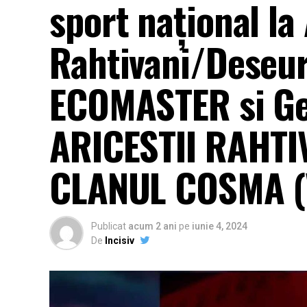
sport național la 
Rahtivani/Deseur
ECOMASTER si G
ARICESTII RAHTI
CLANUL COSMA (
Publicat
acum 2 ani
pe
iunie 4, 2024
De
Incisiv