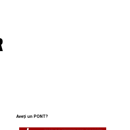
R
Aveți un PONT?