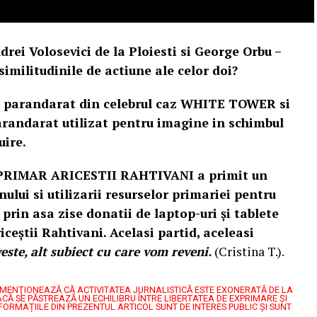
drei Volosevici de la Ploiesti si George Orbu –
ilitudinile de actiune ale celor doi?
it parandarat din celebrul caz WHITE TOWER si
arandarat utilizat pentru imagine in schimbul
uire.
 PRIMAR ARICESTII RAHTIVANI a primit un
nului si utilizarii resurselor primariei pentru
prin asa zise donatii de laptop-uri și tablete
iceștii Rahtivani. Acelasi partid, aceleasi
este, alt subiect cu care vom reveni.
(Cristina T.).
7, MENŢIONEAZĂ CĂ ACTIVITATEA JURNALISTICĂ ESTE EXONERATĂ DE LA
CĂ SE PĂSTREAZĂ UN ECHILIBRU ÎNTRE LIBERTATEA DE EXPRIMARE ŞI
FORMAȚIILE DIN PREZENTUL ARTICOL SUNT DE INTERES PUBLIC ȘI SUNT