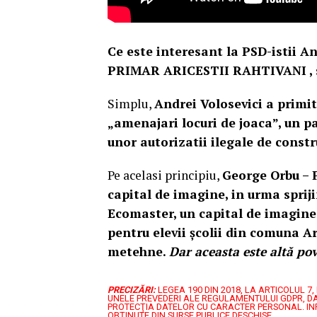
Ce este interesant la PSD-istii An
PRIMAR ARICESTII RAHTIVANI , sim
Simplu,
Andrei Volosevici a prim
„amenajari locuri de joaca”, un p
unor autorizatii ilegale de constr
Pe acelasi principiu,
George Orbu –
capital de imagine, in urma spriji
Ecomaster, un capital de imagine 
pentru elevii școlii din comuna Ar
metehne.
Dar aceasta este altă pov
PRECIZĂRI:
LEGEA 190 DIN 2018, LA ARTICOLUL 
UNELE PREVEDERI ALE REGULAMENTULUI GDPR, DA
PROTECŢIA DATELOR CU CARACTER PERSONAL.
IN
OBȚINUTE DIN SURSE PUBLICE DESCHISE.