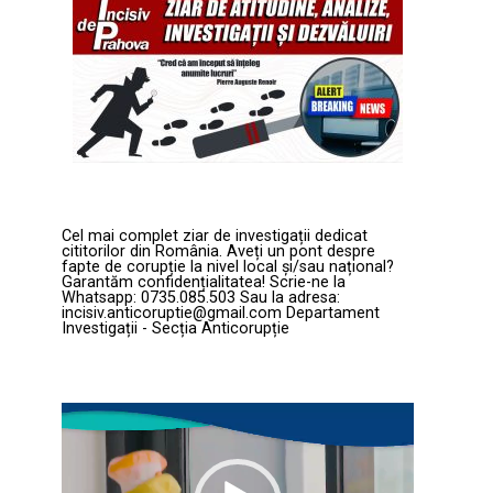
Cel mai complet ziar de investigații dedicat
cititorilor din România. Aveți un pont despre
fapte de corupție la nivel local și/sau național?
Garantăm confidențialitatea! Scrie-ne la
Whatsapp: 0735.085.503 Sau la adresa:
incisiv.anticoruptie@gmail.com Departament
Investigații - Secția Anticorupție
Player
video