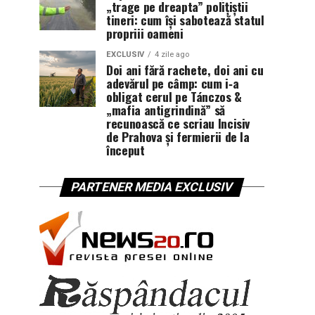
„trage pe dreapta” polițiștii
tineri: cum își sabotează statul
propriii oameni
EXCLUSIV
4 zile ago
Doi ani fără rachete, doi ani cu
adevărul pe câmp: cum i‑a
obligat cerul pe Tánczos &
„mafia antigrindină” să
recunoască ce scriau Incisiv
de Prahova și fermierii de la
început
PARTENER MEDIA EXCLUSIV