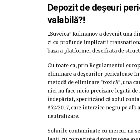
Depozit de deșeuri peri
valabilă?!
„Suveica” Kulmanov a devenit una din
ci cu profunde implicatii transnation
baza a platformei descifrata de struct
Cu toate ca, prin Regulamentul europe
eliminare a deșeurilor periculoase î
metodă de eliminare ”toxică”, una ca
nici nu face nicio precizare legată de
îndepărtat, specificând că solul cont
852/2017, care interzice negru pe alb 
neutralizare.
Solurile contaminate cu mercur nu se p
legii, cu consecințe dezastruoase asu