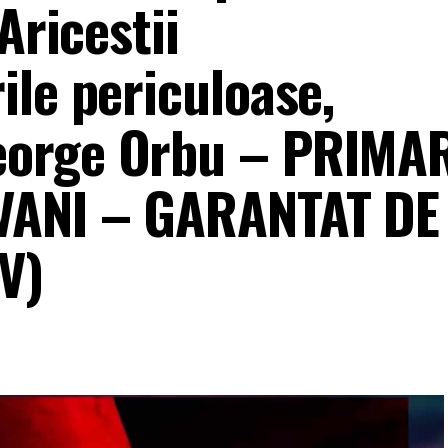
Aricestii
ile periculoase,
eorge Orbu – PRIMA
VANI – GARANTAT DE
V)