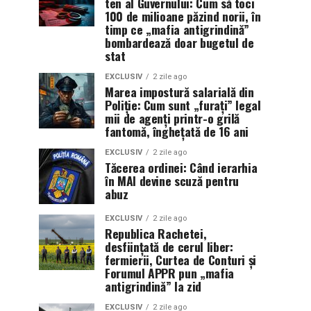
ten al Guvernului: Cum să toci
100 de milioane păzind norii, în
timp ce „mafia antigrindină”
bombardează doar bugetul de
stat
EXCLUSIV
2 zile ago
Marea impostură salarială din
Poliție: Cum sunt „furați” legal
mii de agenți printr-o grilă
fantomă, înghețată de 16 ani
EXCLUSIV
2 zile ago
Tăcerea ordinei: Când ierarhia
în MAI devine scuză pentru
abuz
EXCLUSIV
2 zile ago
Republica Rachetei,
desființată de cerul liber:
fermierii, Curtea de Conturi și
Forumul APPR pun „mafia
antigrindină” la zid
EXCLUSIV
2 zile ago