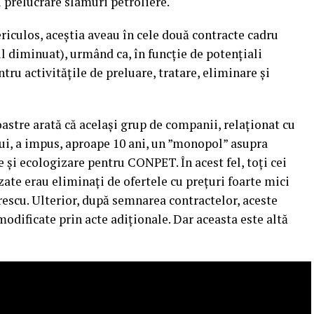
 prelucrare slamuri petroliere.
ericulos, aceștia aveau în cele două contracte cadru
ul diminuat), urmând ca, în funcție de potențiali
tru activitățile de preluare, tratare, eliminare și
stre arată că același grup de companii, relaționat cu
ui, a impus, aproape 10 ani, un ”monopol” asupra
 și ecologizare pentru CONPET. În acest fel, toți cei
izate erau eliminați de ofertele cu prețuri foarte mici
escu. Ulterior, după semnarea contractelor, aceste
modificate prin acte adiționale. Dar aceasta este altă