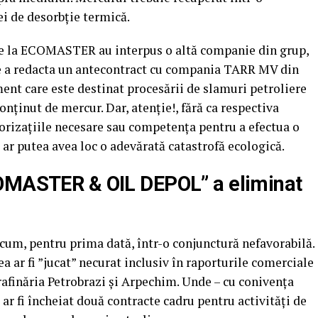
iei de desorbție termică.
 de la ECOMASTER au interpus o altă companie din grup,
de a redacta un antecontract cu compania TARR MV din
ment care este destinat procesării de slamuri petroliere
nținut de mercur. Dar, atenție!, fără ca respectiva
rizațiile necesare sau competența pentru a efectua o
, ar putea avea loc o adevărată catastrofă ecologică.
COMASTER & OIL DEPOL” a eliminat
, pentru prima dată, într-o conjunctură nefavorabilă.
tea ar fi ”jucat” necurat inclusiv în raporturile comerciale
finăria Petrobrazi și Arpechim. Unde – cu conivența
ar fi încheiat două contracte cadru pentru activități de