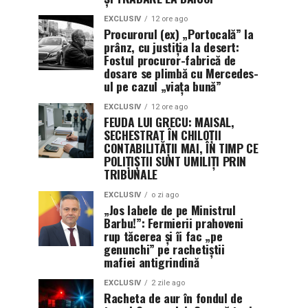
EXCLUSIV
12 ore ago
Procurorul (ex) „Portocală” la
prânz, cu justiția la desert:
Fostul procuror-fabrică de
dosare se plimbă cu Mercedes-
ul pe cazul „viața bună”
EXCLUSIV
12 ore ago
FEUDA LUI GRECU: MAISAL,
SECHESTRAT ÎN CHILOȚII
CONTABILITĂȚII MAI, ÎN TIMP CE
POLIȚIȘTII SUNT UMILIȚI PRIN
TRIBUNALE
EXCLUSIV
o zi ago
„Jos labele de pe Ministrul
Barbu!”: Fermierii prahoveni
rup tăcerea și îi fac „pe
genunchi” pe rachetiștii
mafiei antigrindină
EXCLUSIV
2 zile ago
Racheta de aur în fondul de