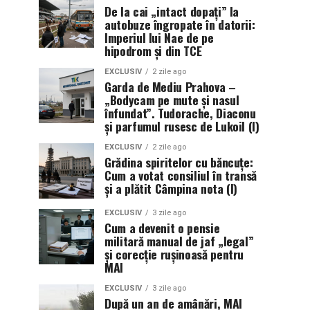
De la cai „intact dopați” la
autobuze îngropate în datorii:
Imperiul lui Nae de pe
hipodrom și din TCE
EXCLUSIV
2 zile ago
Garda de Mediu Prahova –
„Bodycam pe mute și nasul
înfundat”. Tudorache, Diaconu
și parfumul rusesc de Lukoil (I)
EXCLUSIV
2 zile ago
Grădina spiritelor cu băncuțe:
Cum a votat consiliul în transă
și a plătit Câmpina nota (I)
EXCLUSIV
3 zile ago
Cum a devenit o pensie
militară manual de jaf „legal”
și corecție rușinoasă pentru
MAI
EXCLUSIV
3 zile ago
După un an de amânări, MAI