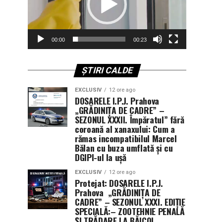
00:00
00:23
ȘTIRI CALDE
EXCLUSIV
12 ore ago
DOSARELE I.P.J. Prahova
„GRĂDINIȚA DE CADRE” –
SEZONUL XXXII. Împăratul” fără
coroană al xanaxului: Cum a
rămas incompatibilul Marcel
Bălan cu buza umflată și cu
DGIPI-ul la ușă
EXCLUSIV
12 ore ago
Protejat: DOSARELE I.P.J.
Prahova „GRĂDINIȚA DE
CADRE” – SEZONUL XXXI. EDIȚIE
SPECIALĂ:– ZOOTEHNIE PENALĂ
ȘI TRĂDARE LA BĂICOI