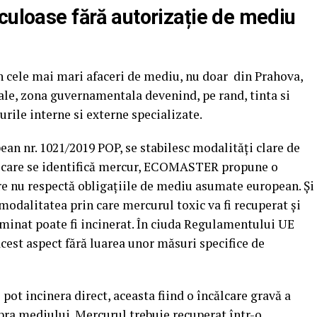
culoase fără autorizație de mediu
 cele mai mari afaceri de mediu, nu doar din Prahova,
ale, zona guvernamentala devenind, pe rand, tinta si
urile interne si externe specializate.
an nr. 1021/2019 POP, se stabilesc modalități clare de
n care se identifică mercur, ECOMASTER propune o
re nu respectă obligațiile de mediu asumate european. Și
 modalitatea prin care mercurul toxic va fi recuperat și
aminat poate fi incinerat. În ciuda Regulamentului UE
acest aspect fără luarea unor măsuri specifice de
ot incinera direct, aceasta fiind o încălcare gravă a
pra mediului. Mercurul trebuie recuperat într-o