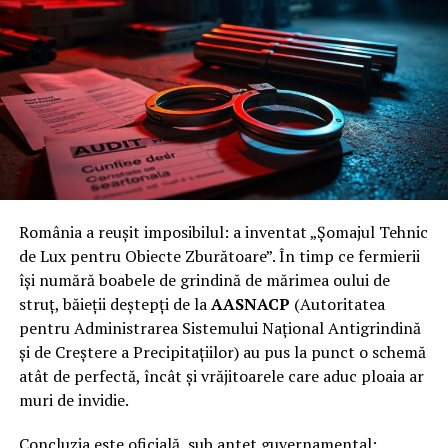
bugetară. Tabloul este apocaliptic: un program realizat
în proporție de doar
39%
, dar plătit 100%! În 2025, deși
nu s-a tras nicio rachetă, s-au tocat aproape
100 de
milioane de lei
pe „pază și conservare”.
Adică statul român plătește armate de paznici să stea cu
ochii pe niște țevi goale, în timp ce AASNACP
raportează fictiv
2,3 milioane de hectare „protejate”
.
Protejate de cine? De bunul-simț! Curtea de Conturi a
confirmat negru pe alb: eficiența sistemului este „din
România a reușit imposibilul: a inventat „Șomajul Tehnic
burtă”, studiile de mediu sunt expirate din 2007, iar
de Lux pentru Obiecte Zburătoare”. În timp ce fermierii
„hectarele protejate” sunt doar cifre aruncate pe hârtie
își numără boabele de grindină de mărimea oului de
ca să dea bine la decont.
struț, băieții deștepți de la
AASNACP
(Autoritatea
pentru Administrarea Sistemului Național Antigrindină
Barbu, „Călăul” birocrației și singurul
și de Creștere a Precipitațiilor) au pus la punct o schemă
atât de perfectă, încât și vrăjitoarele care aduc ploaia ar
ministru care s-a luat la trântă cu
muri de invidie.
Mafia
Concluzia este oficială, sub antet guvernamental: