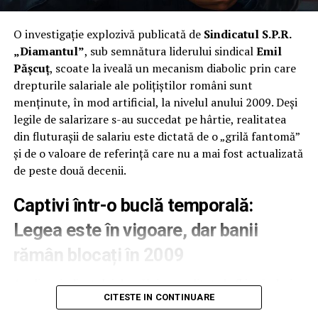
distruse.
Fermierii: Eroii tragici ai gliei, finanțatori ai
O investigație explozivă publicată de
Sindicatul S.P.R.
adevărului. Barbu: Ministrul care a avut tupeul să fie
„Vrancea, Vrancea, vrei-nu-vrei, dă-
„Diamantul”
, sub semnătura liderului sindical
Emil
de partea lor!
ne banii pe rachete, bre!”
Pășcuț
, scoate la iveală un mecanism diabolic prin care
drepturile salariale ale polițiștilor români sunt
Fermierii: Eroii tragici ai gliei, finanțatori ai
Noul front al mafiei s-a mutat în Vrancea. Documentul
menținute, în mod artificial, la nivelul anului 2009. Deși
adevărului
nr. 41034 din 27.07.2026 arată cum vicepreședintele
legile de salarizare s-au succedat pe hârtie, realitatea
Vasile Pamfil și asociația sa urlă în pustiu. Consiliile
din fluturașii de salariu este dictată de o „grilă fantomă”
Consultative, unde fermierii ar trebui să aibă un cuvânt
și de o valoare de referință care nu a mai fost actualizată
de spus, sunt ca extratereștrii: toată lumea vorbește
de peste două decenii.
despre ele, dar nimeni nu le-a văzut funcționând. Curtea
de Conturi a dat termen până pe
31.12.2026
să mimeze
Captivi într-o buclă temporală:
legalitatea. Adică, mai avem încă un an de grație în care
Legea este în vigoare, dar banii
„rachetiștii” pot dormi liniștiți pe milioane.
rămân blocați în 2009
Știință cu termen de valabilitate
Analiza sindicatului dezvăluie o realitate kafkiană: deși
expirat: Pilotăm norii din 2040 cu
CITESTE IN CONTINUARE
Guvernul a emis hotărâri (precum HG 0610/2017) care
avize din 2007
stabilesc noi coeficienți de ierarhizare și salarii de funcție