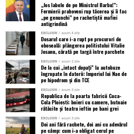
„Jos labele de pe Ministrul Barbu!”:
Fermierii prahoveni rup tăcerea și îi fac
„pe genunchi” pe rachetiștii mafiei
antigrindină
EXCLUSIV
acum 4 zile
Dosarul care i-a rupt pe procurori de
oboseală: plângerea politistului Vitalie
Josanu, cărată pe targă între parchete
EXCLUSIV
acum 2 zile
De la cai „intact dopați” la autobuze
îngropate în datorii: Imperiul lui Nae de
pe hipodrom și din TCE
EXCLUSIV
acum 3 zile
Restul e doar argint în nori, plumb în minciuni și o
Republica de la poarta fabricii Coca-
tăcere tot mai greu de apărat în instituțiile care au fost
Cola Ploiesti: boieri cu camere, butoaie
prinse, de data asta, nu doar cu rachetele în nori, ci și cu
rătăcite și teatru ieftin pe bani grei
legea călcată în picioare.
EXCLUSIV
acum 3 zile
Doi ani fără rachete, doi ani cu adevărul
Consultati arhiva:
(aici),
pe câmp: cum i‑a obligat cerul pe