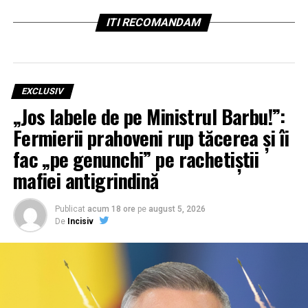
ITI RECOMANDAM
EXCLUSIV
„Jos labele de pe Ministrul Barbu!”:
Fermierii prahoveni rup tăcerea și îi
fac „pe genunchi” pe rachetiștii
mafiei antigrindină
Publicat
acum 18 ore
pe
august 5, 2026
De
Incisiv