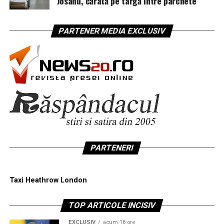
Josanu, cărată pe targă între parchete
PARTENER MEDIA EXCLUSIV
PARTENERI
Taxi Heathrow London
TOP ARTICOLE INCISIV
EXCLUSIV
acum 18 ore