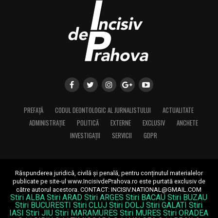
PREFAȚĂ
CODUL DEONTOLOGIC AL JURNALISTULUI
ACTUALITATE
ADMINISTRAȚIE
POLITICĂ
EXTERNE
EXCLUSIV
ANCHETE
INVESTIGAȚII
SERVICII
GDPR
Răspunderea juridică, civilă și penală, pentru conținutul materialelor
publicate pe site-ul www.IncisivdePrahova.ro este purtată exclusiv de
către autorul acestora.
CONTACT: INCISIV.NATIONAL@GMAIL.COM
Stiri ALBA
Stiri ARAD
Stiri ARGES
Stiri BACAU
Stiri BUZAU
Stiri BUCURESTI
Stiri CLUJ
Stiri DOLJ
Stiri GALATI
Stiri
IASI
Stiri JIU
Stiri MARAMURES
Stiri MURES
Stiri ORADEA