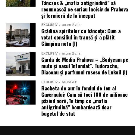
(aici),
(aici),
(aici),
(aici),
(aici),
(aici),
(AICI),
(aic),
(aic
Tánczos & „mafia antigrindină” să
(aici),
(aici),
(aici),
(aici),
(aici),
(aici),
(aici),
(aici),
(a
recunoască ce scriau Incisiv de Prahova
și fermierii de la început
(aici)
,
(aici),
(aici),
(aici),
(aici),
(aici),
(aici),
(aici
(aici),
(aici),
(aici),
(aici),
(aici),
(aici),
(aici),
(aici),
(aici
EXCLUSIV
acum 2 zile
antigrindină a fost o mafie transpartinică! Vom
Grădina spiritelor cu băncuțe: Cum a
votat consiliul în transă și a plătit
reveni.
Câmpina nota (I)
(Cristina T.).
EXCLUSIV
acum 2 zile
Garda de Mediu Prahova – „Bodycam pe
mute și nasul înfundat”. Tudorache,
Diaconu și parfumul rusesc de Lukoil (I)
EXCLUSIV
acum o zi
Racheta de aur în fondul de ten al
Guvernului: Cum să toci 100 de milioane
păzind norii, în timp ce „mafia
antigrindină” bombardează doar
bugetul de stat