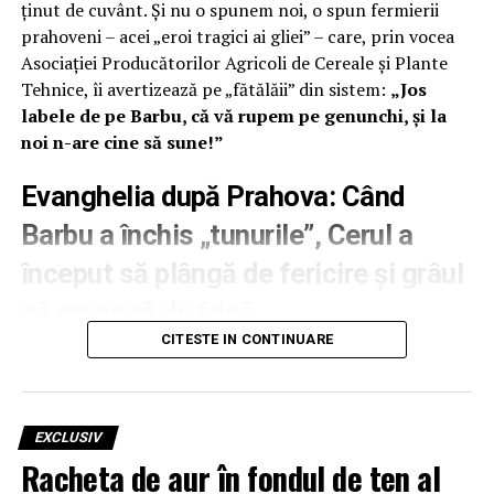
ținut de cuvânt. Și nu o spunem noi, o spun fermierii
prahoveni – acei „eroi tragici ai gliei” – care, prin vocea
Asociației Producătorilor Agricoli de Cereale și Plante
Tehnice, îi avertizează pe „fătălăii” din sistem:
„Jos
labele de pe Barbu, că vă rupem pe genunchi, și la
noi n-are cine să sune!”
Evanghelia după Prahova: Când
Barbu a închis „tunurile”, Cerul a
început să plângă de fericire și grâul
să crească de frică
CITESTE IN CONTINUARE
Cea mai mare realizare a lui Florin Barbu nu e vreo
strategie de mântuială, ci simplul fapt că a avut
„perechea” necesară să pună botniță rachetelor
antigrindină. Ani de zile, „Mafia Iodurii” ne-a vândut
EXCLUSIV
iluzia că ne apără de gheață, în timp ce singura lor
Racheta de aur în fondul de ten al
performanță era să pârjolească pământul și să alunge