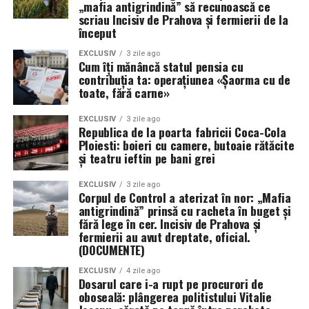
„mafia antigrindină” să recunoască ce
Agriculturii.
scriau Incisiv de Prahova și fermierii de la
început
Fermierii: Eroii tragici ai gliei, finanțatori ai
EXCLUSIV
3 zile ago
adevărului
Cum îți mănâncă statul pensia cu
contribuția ta: operațiunea «Șaorma cu de
toate, fără carne»
EXCLUSIV
3 zile ago
Republica de la poarta fabricii Coca-Cola
Ploiesti: boieri cu camere, butoaie rătăcite
și teatru ieftin pe bani grei
EXCLUSIV
3 zile ago
Corpul de Control a aterizat în nor: „Mafia
antigrindină” prinsă cu racheta în buget și
fără lege în cer. Incisiv de Prahova și
fermierii au avut dreptate, oficial.
(DOCUMENTE)
EXCLUSIV
4 zile ago
Dosarul care i-a rupt pe procurori de
oboseală: plângerea politistului Vitalie