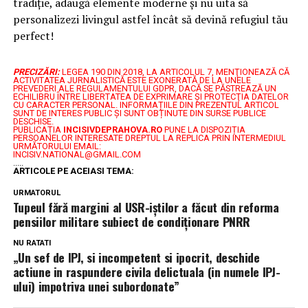
tradiție, adaugă elemente moderne și nu uita să
personalizezi livingul astfel încât să devină refugiul tău
perfect!
PRECIZĂRI:
LEGEA 190 DIN 2018, LA ARTICOLUL 7, MENŢIONEAZĂ CĂ
ACTIVITATEA JURNALISTICĂ ESTE EXONERATĂ DE LA UNELE
PREVEDERI ALE REGULAMENTULUI GDPR, DACĂ SE PĂSTREAZĂ UN
ECHILIBRU ÎNTRE LIBERTATEA DE EXPRIMARE ŞI PROTECŢIA DATELOR
CU CARACTER PERSONAL.
INFORMAȚIILE DIN PREZENTUL ARTICOL
SUNT DE INTERES PUBLIC ȘI SUNT OBȚINUTE DIN SURSE PUBLICE
DESCHISE.
PUBLICAȚIA
INCISIVDEPRAHOVA.RO
PUNE LA DISPOZIȚIA
PERSOANELOR INTERESATE DREPTUL LA REPLICA PRIN INTERMEDIUL
URMĂTORULUI EMAIL:
INCISIV.NATIONAL@GMAIL.COM
.....
ARTICOLE PE ACEIASI TEMA:
URMATORUL
Tupeul fără margini al USR-iștilor a făcut din reforma
pensiilor militare subiect de condiționare PNRR
NU RATATI
„Un sef de IPJ, si incompetent si ipocrit, deschide
actiune in raspundere civila delictuala (in numele IPJ-
ului) impotriva unei subordonate”