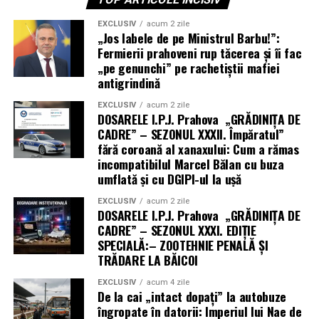
EXCLUSIV
acum 2 zile
„Jos labele de pe Ministrul Barbu!”:
Fermierii prahoveni rup tăcerea și îi fac
„pe genunchi” pe rachetiștii mafiei
antigrindină
EXCLUSIV
acum 2 zile
DOSARELE I.P.J. Prahova „GRĂDINIȚA DE
CADRE” – SEZONUL XXXII. Împăratul”
fără coroană al xanaxului: Cum a rămas
incompatibilul Marcel Bălan cu buza
umflată și cu DGIPI-ul la ușă
EXCLUSIV
acum 2 zile
DOSARELE I.P.J. Prahova „GRĂDINIȚA DE
CADRE” – SEZONUL XXXI. EDIȚIE
SPECIALĂ:– ZOOTEHNIE PENALĂ ȘI
TRĂDARE LA BĂICOI
EXCLUSIV
acum 4 zile
De la cai „intact dopați” la autobuze
îngropate în datorii: Imperiul lui Nae de