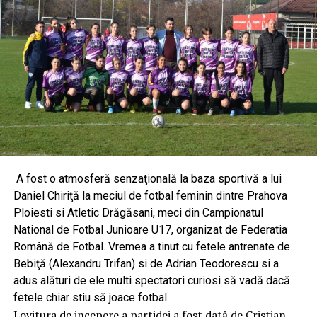
A fost o atmosferă senzaţională la baza sportivă a lui
Daniel Chiriţă la meciul de fotbal feminin dintre Prahova
Ploiesti si Atletic Drăgăsani, meci din Campionatul
National de Fotbal Junioare U17, organizat de Federatia
Română de Fotbal. Vremea a tinut cu fetele antrenate de
Bebiţă (Alexandru Trifan) si de Adrian Teodorescu si a
adus alături de ele multi spectatori curiosi să vadă dacă
fetele chiar stiu să joace fotbal.
Lovitura de incepere a partidei a fost dată de Cristian