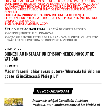
PREVEDERI ALE REGULAMENTULUI GDPR, DACĂ SE PĂSTREAZĂ UN
ECHILIBRU ÎNTRE LIBERTATEA DE EXPRIMARE ŞI PROTECŢIA DATELOR
CU CARACTER PERSONAL.
INFORMAȚIILE DIN PREZENTUL ARTICOL
SUNT DE INTERES PUBLIC ȘI SUNT OBȚINUTE DIN SURSE PUBLICE
DESCHISE.
PUBLICAȚIA
INCISIVDEPRAHOVA.RO
PUNE LA DISPOZIȚIA
PERSOANELOR INTERESATE DREPTUL LA REPLICA PRIN INTERMEDIUL
URMĂTORULUI EMAIL:
INCISIV.NATIONAL@GMAIL.COM
.....
ARTICOLE PE ACEIASI TEMA:
DATĂ DE CRISTI APOSTOL
VICEPREȘEDINTELE CJ PRAHOVA
VICTORIE PENTRU FETELE DE LA PRAHOVA PLOIESTI CU ATLETIC
DRĂGĂSANI! LOVITURA DE INCEPERE A MECIULUI
URMATORUL
CHINEZII AU INSTALAT UN EPISCOP NERECUNOSCUT DE
VATICAN
NU RATATI
Măcar faraonii chiar aveau putere/”Abureala lui Volo nu
poate să încălzească Ploieștiul”
ITI RECOMANDAM
𝐼𝑛 𝑛𝑢𝑚𝑒𝑙𝑒 𝑒𝑐ℎ𝑖𝑝𝑒𝑖 𝐶𝑜𝑛𝑠𝑖𝑙𝑖𝑢𝑙𝑢𝑖 𝐽𝑢𝑑𝑒𝑡𝑒𝑎𝑛
𝑃𝑟𝑎ℎ𝑜𝑣𝑎, 𝑢𝑟𝑒𝑧 „𝒎𝒖𝒍𝒕𝒂 𝒔𝒂𝒏𝒂𝒕𝒂𝒕𝒆 𝒔𝒊 𝑳𝒂 𝑴𝒖𝒍𝒕𝒊 𝑨𝒏𝒊