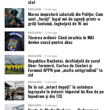
stat
EXCLUSIV
3 zile ago
Marea impostură salarială din Poliție: Cum
sunt „furați” legal mii de agenți printr-o
grilă fantomă, înghețată de 16 ani
EXCLUSIV
3 zile ago
Tăcerea ordinei: Când ierarhia în MAI
devine scuză pentru abuz
EXCLUSIV
3 zile ago
Republica Rachetei, desființată de cerul
liber: fermierii, Curtea de Conturi și
Forumul APPR pun „mafia antigrindină” la
zid
EXCLUSIV
4 zile ago
De la cai „intact dopați” la autobuze
îngropate în datorii: Imperiul lui Nae de pe
hipodrom și din TCE
EXCLUSIV
4 zile ago