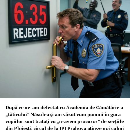
După ce ne-am delectat cu Academia de Cămătărie a
„tăticului” Năsulea și am văzut cum pumnii în gura
copiilor sunt tratați cu „n-avem procuror” de secțiile
din Ploiești, circul de la IPJ Prahova atinge noi culmi