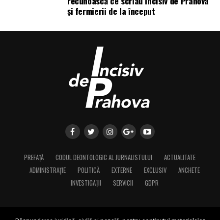
recunoască ce scriau Incisiv de Prahova
și fermierii de la început
PREFAȚĂ
CODUL DEONTOLOGIC AL JURNALISTULUI
ACTUALITATE
ADMINISTRAȚIE
POLITICĂ
EXTERNE
EXCLUSIV
ANCHETE
INVESTIGAȚII
SERVICII
GDPR