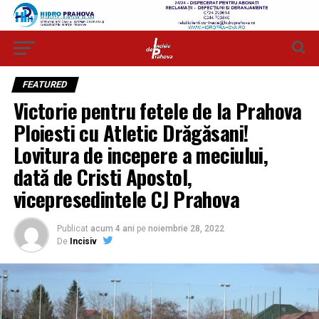
FEATURED
Victorie pentru fetele de la Prahova
Ploiesti cu Atletic Drăgăsani!
Lovitura de incepere a meciului,
dată de Cristi Apostol,
vicepresedintele CJ Prahova
Publicat
acum 4 ani
pe
noiembrie 28, 2022
De
Incisiv