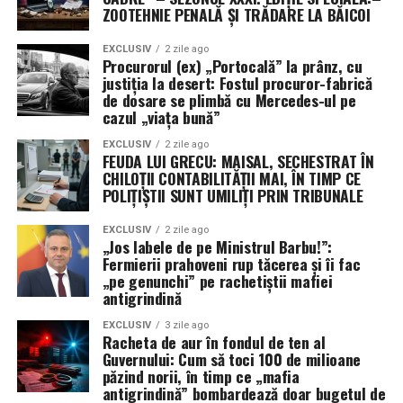
ZOOTEHNIE PENALĂ ȘI TRĂDARE LA BĂICOI
condus de „oamenii lui Bălan și Năsulea” privește în
altă parte. Nepăsarea judecătorilor și lentoarea
EXCLUSIV
2 zile ago
polițiștilor confirmă diagnosticul pus de Incisiv de
Procurorul (ex) „Portocală” la prânz, cu
Prahova: la Ploiești, infractorul are prioritate, iar
justiția la desert: Fostul procuror-fabrică
de dosare se plimbă cu Mercedes-ul pe
victima are doar dreptul de a aștepta prescripția.
cazul „viața bună”
Concluzie: Inspectoratul de Protecție al Jmecherului
EXCLUSIV
2 zile ago
FEUDA LUI GRECU: MAISAL, SECHESTRAT ÎN
(IPJ)
CHILOȚII CONTABILITĂȚII MAI, ÎN TIMP CE
POLIȚIȘTII SUNT UMILIȚI PRIN TRIBUNALE
De la cămătari și falsificatori, la protejarea
agresorilor de copii, IPJ Prahova s-a transformat
EXCLUSIV
2 zile ago
„Jos labele de pe Ministrul Barbu!”:
într-un S.R.L. de familie. Până când DGA sau
Fermierii prahoveni rup tăcerea și îi fac
structurile centrale de la București vor decide să
„pe genunchi” pe rachetiștii mafiei
deratizeze cu adevărat acest județ, singura lege
antigrindină
valabilă rămâne cea a tăcerii și a complicității. Stați
EXCLUSIV
3 zile ago
aproape, Sezonul XXXIV promite să scoată la iveală
Racheta de aur în fondul de ten al
și mai mulți scheleți din dulapurile „inteligenței”
Guvernului: Cum să toci 100 de milioane
păzind norii, în timp ce „mafia
prahovene! (Cristina
T.).
antigrindină” bombardează doar bugetul de