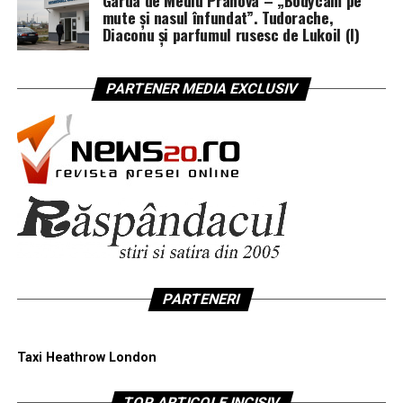
Garda de Mediu Prahova – „Bodycam pe
mute și nasul înfundat”. Tudorache,
Diaconu și parfumul rusesc de Lukoil (I)
PARTENER MEDIA EXCLUSIV
PARTENERI
Taxi Heathrow London
TOP ARTICOLE INCISIV