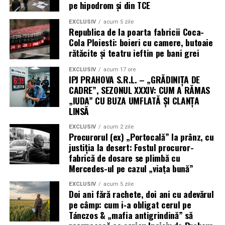
pe hipodrom și din TCE
EXCLUSIV
acum 5 zile
Republica de la poarta fabricii Coca-
Cola Ploiesti: boieri cu camere, butoaie
rătăcite și teatru ieftin pe bani grei
EXCLUSIV
acum 17 ore
IPJ PRAHOVA S.R.L. – „GRĂDINIȚA DE
CADRE”, SEZONUL XXXIV: CUM A RĂMAS
„IUDA” CU BUZA UMFLATĂ ȘI CLANȚA
LINSĂ
EXCLUSIV
acum 2 zile
Procurorul (ex) „Portocală” la prânz, cu
justiția la desert: Fostul procuror-
fabrică de dosare se plimbă cu
Mercedes-ul pe cazul „viața bună”
EXCLUSIV
acum 5 zile
Doi ani fără rachete, doi ani cu adevărul
pe câmp: cum i‑a obligat cerul pe
Tánczos & „mafia antigrindină” să