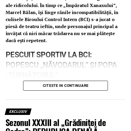
ale ridicolului. În timp ce „Împăratul Xanaxului”,
Marcel Bălan, își linge rănile incompatibilității, în
culisele Biroului Control Intern (BCI) s-a jucat o
piesă de teatru ieftin, unde personajul principal a
învățat că nici măcar trădarea nu se mai plătește
dacă ești repetent.
PESCUIT SPORTIV LA BCI:
POPESCU „NĂVODARUL” ȘI POPA
„TURNĂTORUL”
CITESTE IN CONTINUARE
În luna mai, apele tulburi ale Inspectoratului au fost
martorele unui concurs de „geniu” pentru șefia BCI. În
arenă au intrat doi titani ai sistemului: Popescu Marian,
cunoscut în cercurile de inițiați drept „marele pescar” al
EXCLUSIV
instituției, și Popa Cornelius, un personaj care a
Sezonul XXXIII al „Grădiniței de
confundat sindicatul cu sifonăria și etica cu linsul
clanțelor. Rezultatul, oficializat prin documentul nr.