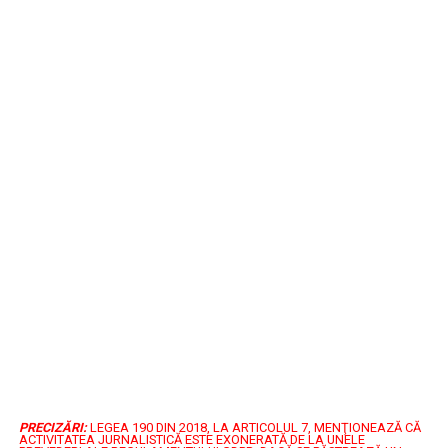
PRECIZĂRI:
LEGEA 190 DIN 2018, LA ARTICOLUL 7, MENŢIONEAZĂ CĂ
ACTIVITATEA JURNALISTICĂ ESTE EXONERATĂ DE LA UNELE