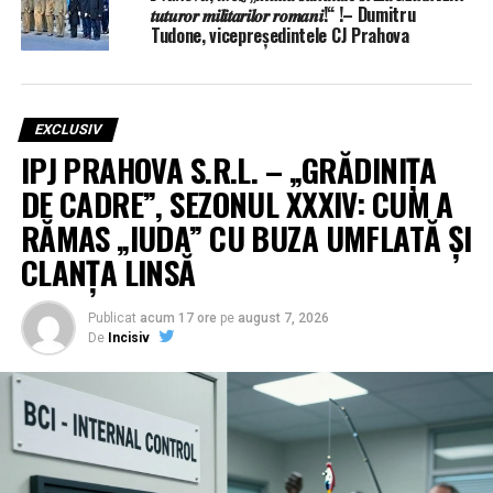
𝒕𝒖𝒕𝒖𝒓𝒐𝒓 𝒎𝒊𝒍𝒊𝒕𝒂𝒓𝒊𝒍𝒐𝒓 𝒓𝒐𝒎𝒂𝒏𝒊!“ !– Dumitru
Tudone, vicepreședintele CJ Prahova
EXCLUSIV
IPJ PRAHOVA S.R.L. – „GRĂDINIȚA
DE CADRE”, SEZONUL XXXIV: CUM A
RĂMAS „IUDA” CU BUZA UMFLATĂ ȘI
CLANȚA LINSĂ
Publicat
acum 17 ore
pe
august 7, 2026
De
Incisiv