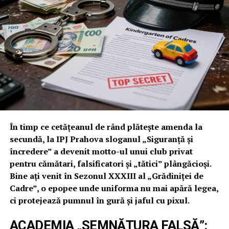
DE CE NICI MĂCAR CORUPȚII NU TE
VOR: PORTRETUL UNUI
„RECLAMAGIU” LENEȘ
Surpriza serii a fost însă refuzul „Împăratului” Bălan și
al lui Ginel Preda. Deși sunt obișnuiți cu oameni „de
sacrificiu”, aceștia au realizat că Popa Cornelius este o
investiție mai proastă decât un credit la CAR IPJ
Prahova. Motivele refuzului lor, culese pe surse, sunt de
În timp ce cetățeanul de rând plătește amenda la
un comic absolut:
secundă, la IPJ Prahova sloganul „Siguranță și
încredere” a devenit motto-ul unui club privat
pentru cămătari, falsificatori și „tătici” plângăcioși.
Habarnism profesional:
Omul știe despre
Bine ați venit în Sezonul XXXIII al „Grădiniței de
meseria de la BCI cam cât știe un pește despre
Cadre”, o epopee unde uniforma nu mai apără legea,
zborul cu avionul.
ci protejează pumnul în gură și jaful cu pixul.
Turnătorul periculos:
Chiar și greilor din IPJ le
este frică să-i dea puterea, știind că Popa are
ACADEMIA „SEMNĂTURA FALSĂ”: