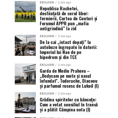
EXCLUSIV
2 zile ago
Republica Rachetei,
desființată de cerul liber:
fermierii, Curtea de Conturi și
Forumul APPR pun „mafia
antigrindină” la zid
EXCLUSIV
2 zile ago
De la cai „intact dopați” la
autobuze îngropate în datorii:
Imperiul lui Nae de pe
hipodrom și din TCE
EXCLUSIV
2 zile ago
Garda de Mediu Prahova –
„Bodycam pe mute și nasul
înfundat”. Tudorache, Diaconu
și parfumul rusesc de Lukoil (I)
EXCLUSIV
2 zile ago
Grădina spiritelor cu băncuțe:
Cum a votat consiliul în transă
și a plătit Câmpina nota (I)