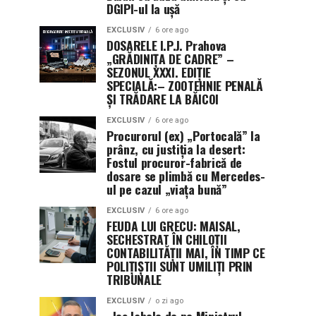
DGIPI-ul la ușă
EXCLUSIV
6 ore ago
DOSARELE I.P.J. Prahova
„GRĂDINIȚA DE CADRE” –
SEZONUL XXXI. EDIȚIE
SPECIALĂ:– ZOOTEHNIE PENALĂ
ȘI TRĂDARE LA BĂICOI
EXCLUSIV
6 ore ago
Procurorul (ex) „Portocală” la
prânz, cu justiția la desert:
Fostul procuror-fabrică de
dosare se plimbă cu Mercedes-
ul pe cazul „viața bună”
EXCLUSIV
6 ore ago
FEUDA LUI GRECU: MAISAL,
SECHESTRAT ÎN CHILOȚII
CONTABILITĂȚII MAI, ÎN TIMP CE
POLIȚIȘTII SUNT UMILIȚI PRIN
TRIBUNALE
EXCLUSIV
o zi ago
„Jos labele de pe Ministrul