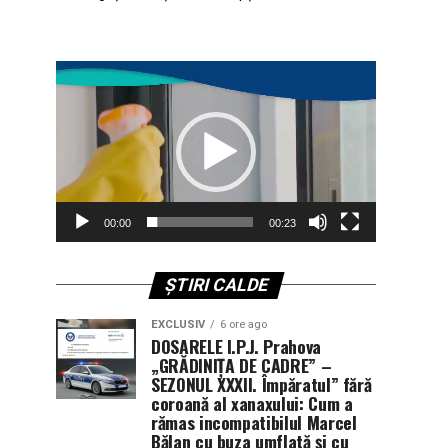
Player
video
00:00
00:23
ȘTIRI CALDE
EXCLUSIV
6 ore ago
DOSARELE I.P.J. Prahova
„GRĂDINIȚA DE CADRE” –
SEZONUL XXXII. Împăratul” fără
coroană al xanaxului: Cum a
rămas incompatibilul Marcel
Bălan cu buza umflată și cu