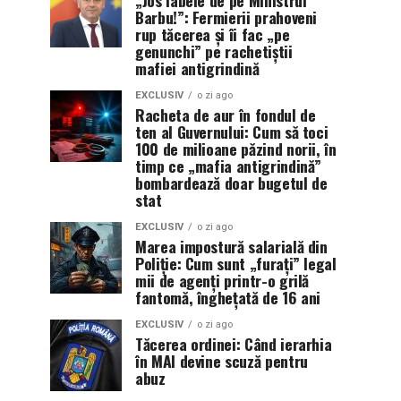
Barbu!”: Fermierii prahoveni
rup tăcerea și îi fac „pe
genunchi” pe rachetiștii
mafiei antigrindină
EXCLUSIV
o zi ago
Racheta de aur în fondul de
ten al Guvernului: Cum să toci
100 de milioane păzind norii, în
timp ce „mafia antigrindină”
bombardează doar bugetul de
stat
EXCLUSIV
o zi ago
Marea impostură salarială din
Poliție: Cum sunt „furați” legal
mii de agenți printr-o grilă
fantomă, înghețată de 16 ani
EXCLUSIV
o zi ago
Tăcerea ordinei: Când ierarhia
în MAI devine scuză pentru
abuz