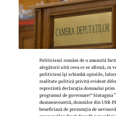
Politicienii români de o anumită fact
alegătorii uită ceea ce se afirmă, cu 
politicieni își schimbă opiniile, înl
realitate politică privită evident dif
reprezintă declarația domnului prim m
programul de guvernare!” Sintagma “Fă
dumneavoastră, domnilor din USR-PLU
beneficiază de prezumția de nevinovăți