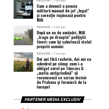
EXCLUSIV
2 zile ago
Cum a devenit o pensie
militară manual de jaf „legal”
și corecție rușinoasă pentru
MAI
EXCLUSIV
2 zile ago
După un an de amânări, MAI
„trage pe dreapta” polițiștii
tineri: cum își sabotează statul
propriii oameni
EXCLUSIV
3 zile ago
Doi ani fără rachete, doi ani cu
adevărul pe câmp: cum i‑a
obligat cerul pe Tánczos &
„mafia antigrindină” să
recunoască ce scriau Incisiv
de Prahova și fermierii de la
început
PARTENER MEDIA EXCLUSIV