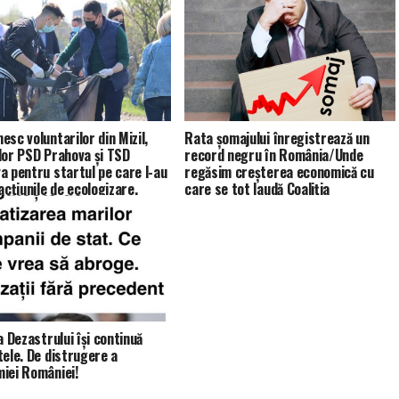
esc voluntarilor din Mizil,
Rata șomajului înregistrează un
lor PSD Prahova și TSD
record negru în România/Unde
a pentru startul pe care l-au
regăsim creșterea economică cu
acțiunile de ecologizare,
care se tot laudă Coaliția
cu marcarea Zilei Pământului!
Dezastrului pe Facebook?
area începe cu fiecare
noi!
a Dezastrului își continuă
tele. De distrugere a
iei României!