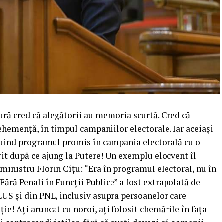
ură cred că alegătorii au memoria scurtă. Cred că
vehemență, în timpul campaniilor electorale. Iar aceiași
ocuind programul promis în campania electorală cu o
erit după ce ajung la Putere! Un exemplu elocvent îl
inistru Florin Cîțu: “Era în programul electoral, nu în
ră Penali în Funcții Publice” a fost extrapolată de
S și din PNL, inclusiv asupra persoanelor care
e! Ați aruncat cu noroi, ați folosit chemările în fața