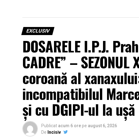
care trăim.
EXCLUSIV
DOSARELE I.P.J. Pr
CADRE” – SEZONUL XX
coroană al xanaxulu
incompatibilul Marce
și cu DGIPI-ul la ușă
Publicat
acum 6 ore
pe
august 6, 2026
De
Incisiv