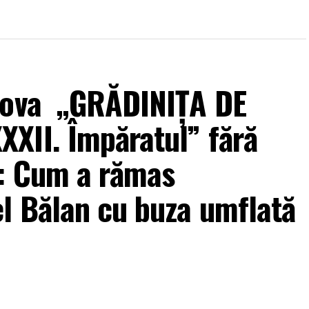
ahova „GRĂDINIȚA DE
XII. Împăratul” fără
i: Cum a rămas
l Bălan cu buza umflată