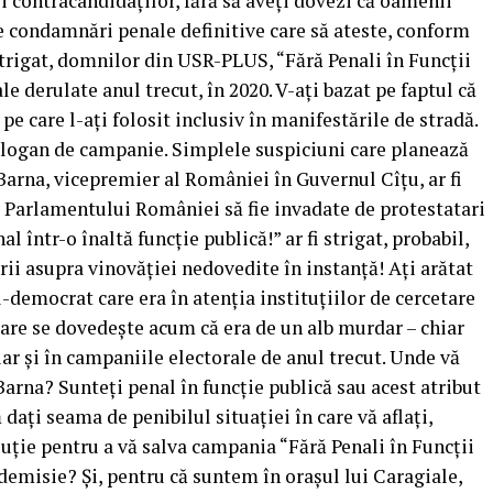
 contracandidaților, fără să aveți dovezi că oamenii
te condamnări penale definitive care să ateste, conform
 strigat, domnilor din USR-PLUS, “Fără Penali în Funcții
e derulate anul trecut, în 2020. V-ați bazat pe faptul că
pe care l-ați folosit inclusiv în manifestările de stradă.
slogan de campanie. Simplele suspiciuni care planează
arna, vicepremier al României în Guvernul Cîțu, ar fi
le Parlamentului României să fie invadate de protestatari
l într-o înaltă funcție publică!” ar fi strigat, probabil,
ii asupra vinovăției nedovedite în instanță! Ați arătat
l-democrat care era în atenția instituțiilor de cercetare
 care se dovedește acum că era de un alb murdar – chiar
ar și în campaniile electorale de anul trecut. Unde vă
rna? Sunteți penal în funcție publică sau acest atribut
dați seama de penibilul situației în care vă aflați,
ție pentru a vă salva campania “Fără Penali în Funcții
demisie? Și, pentru că suntem în orașul lui Caragiale,