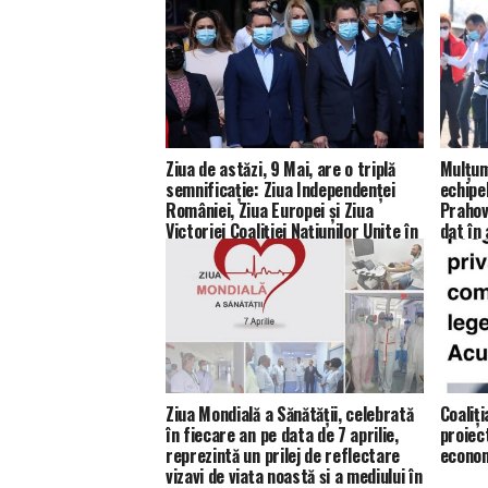
Ziua de astăzi, 9 Mai, are o triplă
Mulțum
semnificație: Ziua Independenței
echipe
României, Ziua Europei și Ziua
Prahov
Victoriei Coaliției Națiunilor Unite în
dat în 
cel de-Al Doilea Război Mondial.
odată 
Schimb
dintre 
Ziua Mondială a Sănătății, celebrată
Coaliți
în fiecare an pe data de 7 aprilie,
proiec
reprezintă un prilej de reflectare
econom
vizavi de viața noastă și a mediului în