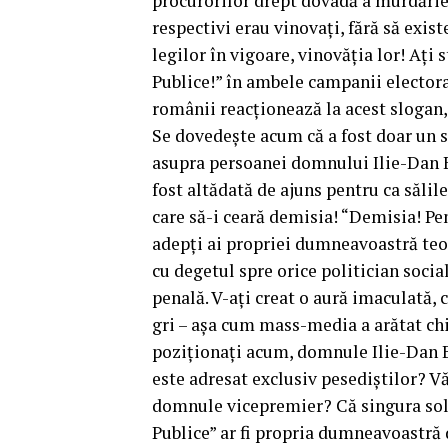
procurorilor drept dovadă a murdăriei
respectivi erau vinovați, fără să exis
legilor în vigoare, vinovăția lor! Ați
Publice!” în ambele campanii electoral
românii reacționează la acest slogan, 
Se dovedește acum că a fost doar un 
asupra persoanei domnului Ilie-Dan B
fost altădată de ajuns pentru ca săli
care să-i ceară demisia! “Demisia! Pena
adepți ai propriei dumneavoastră teor
cu degetul spre orice politician socia
penală. V-ați creat o aură imaculată,
gri – așa cum mass-media a arătat chi
poziționați acum, domnule Ilie-Dan Ba
este adresat exclusiv pesediștilor? Vă 
domnule vicepremier? Că singura solu
Publice” ar fi propria dumneavoastră 