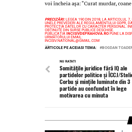
voi încheia așa: “Curat murdar, coane
PRECIZĂRI:
LEGEA 190 DIN 2018, LA ARTICOLUL 
UNELE PREVEDERI ALE REGULAMENTULUI GDPR, DA
PROTECŢIA DATELOR CU CARACTER PERSONAL.
IN
OBȚINUTE DIN SURSE PUBLICE DESCHISE.
PUBLICAȚIA
INCISIVDEPRAHOVA.RO
PUNE LA DIS
URMĂTORULUI EMAIL:
INCISIV.NATIONAL@GMAIL.COM
.....
ARTICOLE PE ACEIASI TEMA:
BOGDAN TOADER
NU RATATI
Somitățile juridice fără IQ ale
partidelor politice și ÎCCJ/Steli
Corbu și mințile luminate din 3
partide au confundat în lege
motivarea cu minuta