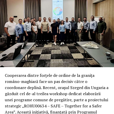
Consecințe legale imediate: Dosar
penal și interdicție de intrare în
spațiul Schengen pentru cinci ani
Ca urmare a celor constatate, polițiștii de frontieră au
acționat conform procedurilor legale, întocmind pe
numele celor trei cetățeni un dosar penal. Infracțiunile
vizate sunt tentativă de trecere frauduloasă a frontierei
de stat, fals material în înscrisuri oficiale și uz de fals,
fapte care vor fi analizate de organele de cercetare
penală competente.
Cooperarea dintre forțele de ordine de la granița
româno-maghiară face un pas decisiv către o
Pe lângă măsurile penale, autoritățile române au luat
coordonare deplină. Recent, orașul Szeged din Ungaria a
decizii administrative ferme pentru a proteja securitatea
găzduit cel de-al treilea workshop dedicat elaborării
frontierelor europene. Astfel, a fost solicitată instituirea
unei programe comune de pregătire, parte a proiectului
unei interdicții de intrare pe teritoriul statelor membre
strategic „ROHU00634 – SAFE – Together for a Safer
Schengen pentru o perioadă de cinci ani. Imediat după
Area”. Această inițiativă, finanțată prin Programul