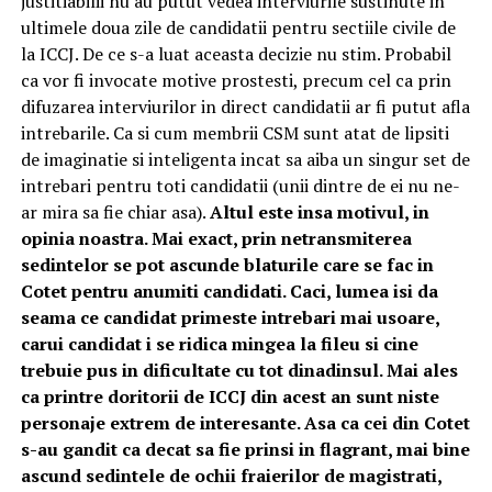
justitiabilii nu au putut vedea interviurile sustinute in
ultimele doua zile de candidatii pentru sectiile civile de
la ICCJ. De ce s-a luat aceasta decizie nu stim. Probabil
ca vor fi invocate motive prostesti, precum cel ca prin
difuzarea interviurilor in direct candidatii ar fi putut afla
intrebarile. Ca si cum membrii CSM sunt atat de lipsiti
de imaginatie si inteligenta incat sa aiba un singur set de
intrebari pentru toti candidatii (unii dintre de ei nu ne-
ar mira sa fie chiar asa).
Altul este insa motivul, in
opinia noastra. Mai exact, prin netransmiterea
sedintelor se pot ascunde blaturile care se fac in
Cotet pentru anumiti candidati. Caci, lumea isi da
seama ce candidat primeste intrebari mai usoare,
carui candidat i se ridica mingea la fileu si cine
trebuie pus in dificultate cu tot dinadinsul. Mai ales
ca printre doritorii de ICCJ din acest an sunt niste
personaje extrem de interesante. Asa ca cei din Cotet
s-au gandit ca decat sa fie prinsi in flagrant, mai bine
ascund sedintele de ochii fraierilor de magistrati,