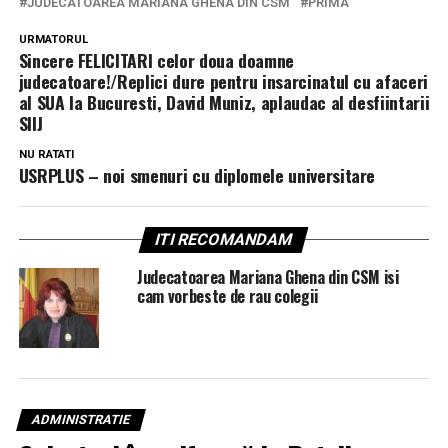
JUDECATOAREA MARIANA GHENA DIN CSM
PRIMA
URMATORUL
Sincere FELICITARI celor doua doamne
judecatoare!/Replici dure pentru insarcinatul cu afaceri
al SUA la Bucuresti, David Muniz, aplaudac al desfiintarii
SIIJ
NU RATATI
USRPLUS – noi smenuri cu diplomele universitare
ITI RECOMANDAM
Judecatoarea Mariana Ghena din CSM isi
cam vorbeste de rau colegii
ADMINISTRATIE