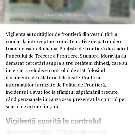
întregii comunități că sub uniformă se află oameni
dedicați și empatici”, au transmis oficialii sindicatului.
Această misiune reușită reconfirmă faptul că rolul
polițistului depășește sfera ordinii publice,
Vigilența autorităților de frontieră din vestul țării a
transformându-se, în momente de criză, într-un pilon
condus la interceptarea unei tentative de pătrundere
esențial de salvare a vieții. (Sava N.).
frauduloasă în România. Polițiștii de frontieră din cadrul
Punctului de Trecere a Frontierei Stamora-Moravița au
demarat cercetări asupra a trei cetățeni chinezi, care au
încercat să eludeze controlul de stat folosind
documente de călătorie falsificate. Conform
informațiilor furnizate de Poliția de Frontieră,
incidentul a avut loc la sfârșitul săptămânii trecute,
când persoanele în cauză s-au prezentat la control pe
sensul de intrare în țară.
Vigilență sporită la controlul
documentelor: Vizele de lungă