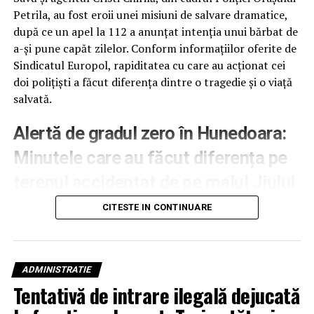
Petrila, au fost eroii unei misiuni de salvare dramatice,
după ce un apel la 112 a anunțat intenția unui bărbat de
a-și pune capăt zilelor. Conform informațiilor oferite de
Sindicatul Europol, rapiditatea cu care au acționat cei
doi polițiști a făcut diferența dintre o tragedie și o viață
salvată.
Alertă de gradul zero în Hunedoara:
Minutele care au făcut diferența pe
terenul accidentat de pe malul Jiului
CITESTE IN CONTINUARE
Imediat după recepționarea apelului de urgență,
echipajul format din Darius Savu și Cristi Chirilă s-a
deplasat spre o zonă extrem de greu accesibilă, situată
pe malul râului Jiu. Ajunși la fața locului, polițiștii au
ADMINISTRATIE
descoperit victima în stare de inconștiență, situația fiind
Tentativă de intrare ilegală dejucată
critică.