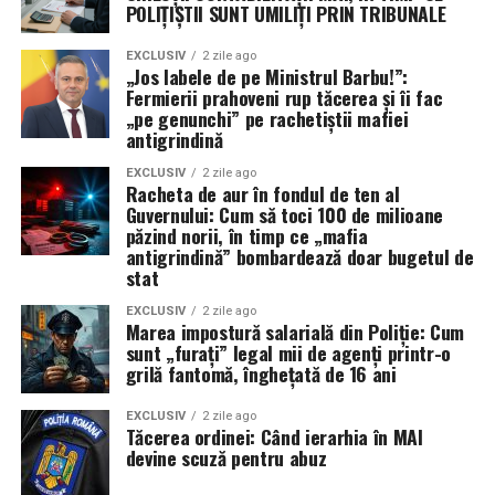
POLIȚIȘTII SUNT UMILIȚI PRIN TRIBUNALE
Uniunii Europene. (Paul D.).
EXCLUSIV
2 zile ago
„Jos labele de pe Ministrul Barbu!”:
Fermierii prahoveni rup tăcerea și îi fac
„pe genunchi” pe rachetiștii mafiei
antigrindină
EXCLUSIV
2 zile ago
Racheta de aur în fondul de ten al
Guvernului: Cum să toci 100 de milioane
păzind norii, în timp ce „mafia
antigrindină” bombardează doar bugetul de
stat
EXCLUSIV
2 zile ago
Marea impostură salarială din Poliție: Cum
sunt „furați” legal mii de agenți printr-o
grilă fantomă, înghețată de 16 ani
EXCLUSIV
2 zile ago
Tăcerea ordinei: Când ierarhia în MAI
devine scuză pentru abuz