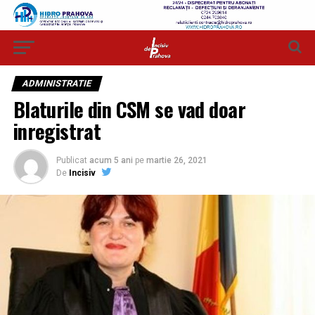
ADMINISTRATIE
Blaturile din CSM se vad doar
inregistrat
Publicat
acum 5 ani
pe
martie 26, 2021
De
Incisiv