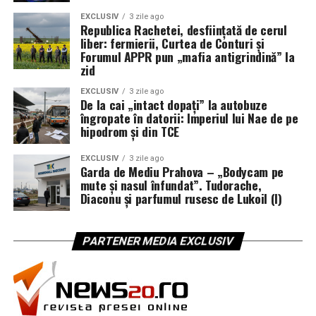
EXCLUSIV
3 zile ago
Republica Rachetei, desființată de cerul
liber: fermierii, Curtea de Conturi și
Forumul APPR pun „mafia antigrindină” la
zid
EXCLUSIV
3 zile ago
De la cai „intact dopați” la autobuze
îngropate în datorii: Imperiul lui Nae de pe
hipodrom și din TCE
EXCLUSIV
3 zile ago
Garda de Mediu Prahova – „Bodycam pe
mute și nasul înfundat”. Tudorache,
Diaconu și parfumul rusesc de Lukoil (I)
PARTENER MEDIA EXCLUSIV