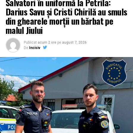
Salvatori în uniformă la Petrila:
Darius Savu și Cristi Chirilă au smuls
din ghearele morții un bărbat pe
malul Jiului
Publicat
acum 2 ore
pe
august 7, 2026
De
Incisiv