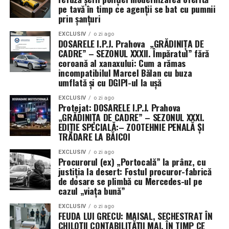
alocate pentru o zonă
pe tavă în timp ce agenții se bat cu pumnii
prin șanțuri
transfrontalieră mai sigură
EXCLUSIV
o zi ago
DOSARELE I.P.J. Prahova „GRĂDINIȚA DE
Succesul acestui workshop se datorează colaborării
CADRE” – SEZONUL XXXII. Împăratul” fără
între Inspectoratul General al Poliției de Frontieră
coroană al xanaxului: Cum a rămas
(IGPF), în calitate de lider de proiect, și partenerii săi:
incompatibilul Marcel Bălan cu buza
Centrul de Educație și Instruire al Poliției din Szeged
umflată și cu DGIPI-ul la ușă
(ROKK), Școala de Pregătire a Agenților Poliției de
EXCLUSIV
o zi ago
Frontieră „Avram Iancu” Oradea și Inspectoratul de
Protejat: DOSARELE I.P.J. Prahova
„GRĂDINIȚA DE CADRE” – SEZONUL XXXI.
Poliție Județean Bihor.
EDIȚIE SPECIALĂ:– ZOOTEHNIE PENALĂ ȘI
TRĂDARE LA BĂICOI
Proiectul SAFE dispune de un buget total de 4,375,000
euro, dintre care peste 2,8 milioane de euro reprezintă
EXCLUSIV
o zi ago
Procurorul (ex) „Portocală” la prânz, cu
finanțare nerambursabilă din Fondul European de
justiția la desert: Fostul procuror-fabrică
Dezvoltare Regională (FEDR). Cu o durată de
de dosare se plimbă cu Mercedes-ul pe
implementare de 36 de luni, programul început în
cazul „viața bună”
decembrie 2024 va continua să livreze soluții de
EXCLUSIV
o zi ago
securitate până la finalul anului 2027, garantând o
FEUDA LUI GRECU: MAISAL, SECHESTRAT ÎN
CHILOȚII CONTABILITĂȚII MAI, ÎN TIMP CE
investiție durabilă în liniștea publică de la granițele