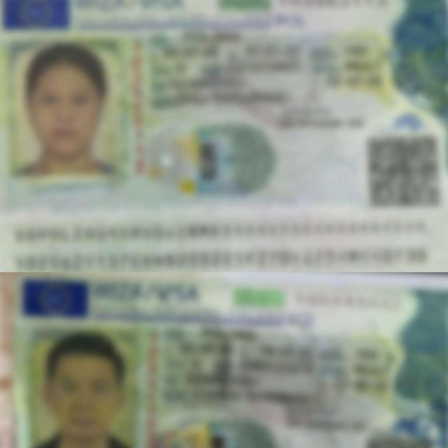
salvare până în momentul în care echipajul medical a
ajuns la fața locului pentru a prelua pacientul.
Intervenția lor promptă a fost decisivă, asigurând
funcțiile vitale ale victimei într-un moment în care orice
eroare ar fi putut fi fatală.
Un exemplu de empatie și dedicare:
Sindicatul Europol salută curajul
colegilor din Petrila
Reacția comunității și a colegilor de breaslă nu s-a lăsat
așteptată. Reprezentanții Sindicatului Europol și-au
exprimat public mândria față de performanța celor doi
agenți, considerându-i exemple de urmat pentru
întregul corp polițienesc.
„Darius, Cristi, prin profesionalismul și dedicarea
voastră, nu doar că ați salvat o viață, ci ați dovedit