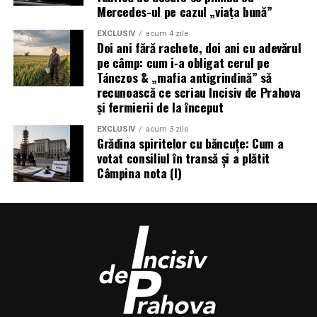
Mercedes-ul pe cazul „viața bună”
EXCLUSIV
acum 4 zile
Doi ani fără rachete, doi ani cu adevărul
pe câmp: cum i‑a obligat cerul pe
Tánczos & „mafia antigrindină” să
recunoască ce scriau Incisiv de Prahova
și fermierii de la început
EXCLUSIV
acum 3 zile
Grădina spiritelor cu băncuțe: Cum a
votat consiliul în transă și a plătit
Câmpina nota (I)