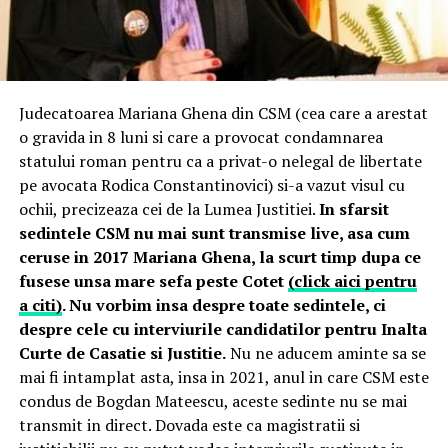
Judecatoarea Mariana Ghena din CSM (cea care a arestat
o gravida in 8 luni si care a provocat condamnarea
statului roman pentru ca a privat-o nelegal de libertate
pe avocata Rodica Constantinovici) si-a vazut visul cu
ochii, precizeaza cei de la Lumea Justitiei.
In sfarsit
sedintele CSM nu mai sunt transmise live, asa cum
ceruse in 2017 Mariana Ghena, la scurt timp dupa ce
fusese unsa mare sefa peste Cotet
(click aici pentru
a citi)
. Nu vorbim insa despre toate sedintele, ci
despre cele cu interviurile candidatilor pentru Inalta
Curte de Casatie si Justitie.
Nu ne aducem aminte sa se
mai fi intamplat asta, insa in 2021, anul in care CSM este
condus de Bogdan Mateescu, aceste sedinte nu se mai
transmit in direct. Dovada este ca magistratii si