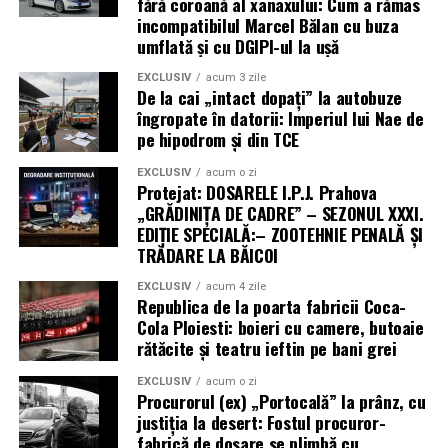
fără coroană al xanaxului: Cum a rămas
incompatibilul Marcel Bălan cu buza
umflată și cu DGIPI-ul la ușă
EXCLUSIV
acum 3 zile
De la cai „intact dopați” la autobuze
îngropate în datorii: Imperiul lui Nae de
pe hipodrom și din TCE
EXCLUSIV
acum o zi
Protejat: DOSARELE I.P.J. Prahova
„GRĂDINIȚA DE CADRE” – SEZONUL XXXI.
EDIȚIE SPECIALĂ:– ZOOTEHNIE PENALĂ ȘI
TRĂDARE LA BĂICOI
EXCLUSIV
acum 4 zile
Republica de la poarta fabricii Coca-
Cola Ploiesti: boieri cu camere, butoaie
rătăcite și teatru ieftin pe bani grei
EXCLUSIV
acum o zi
Procurorul (ex) „Portocală” la prânz, cu
justiția la desert: Fostul procuror-
fabrică de dosare se plimbă cu