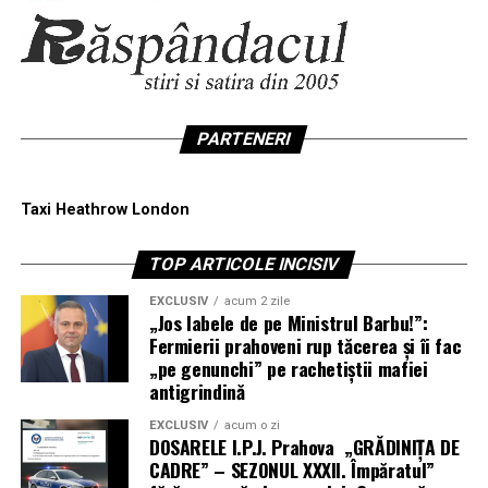
PARTENERI
Taxi Heathrow London
TOP ARTICOLE INCISIV
EXCLUSIV
acum 2 zile
„Jos labele de pe Ministrul Barbu!”:
Fermierii prahoveni rup tăcerea și îi fac
„pe genunchi” pe rachetiștii mafiei
antigrindină
EXCLUSIV
acum o zi
DOSARELE I.P.J. Prahova „GRĂDINIȚA DE
CADRE” – SEZONUL XXXII. Împăratul”