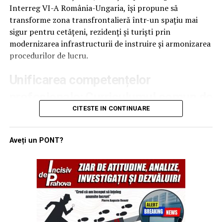
finalizarea procedurilor, cetățenii chinezi au fost
Interreg VI-A România-Ungaria, își propune să
returnați autorităților din Republica Serbia, în baza
transforme zona transfrontalieră într-un spațiu mai
acordurilor de readmisie existente. (Sava N.).
sigur pentru cetățeni, rezidenți și turiști prin
modernizarea infrastructurii de instruire și armonizarea
procedurilor de lucru.
Unificarea competențelor
profesionale: Curriculumul comun de
CITESTE IN CONTINUARE
formare devine pilonul central al
proiectului SAFE
Aveți un PONT?
Obiectivul principal al atelierului de lucru de la Szeged a
fost validarea unui curriculum de formare unitar, care să
reflecte experiența și necesitățile instituțiilor partenere
din ambele țări. Conform reprezentanților proiectului,
acest document este esențial pentru consolidarea
cooperării în domeniul managementului integrat al