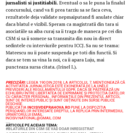
jurnalisti si justitiabili.
Eventual o sa le puna la finalul
concursului, cand va fi prea tarziu sa se faca ceva,
rezultatele deja validate nepmaiputand fi anulate chiar
daca blatul e vizibil. Speram ca magistratii din tara si
asociatiile sa aiba curaj sa ii traga de maneca pe cei din
CSM si sa ii someze sa transmita din nou in direct
sedintele cu interviurile pentru ICCJ. Sa nu se teama:
Mateescu nu ii poate suspenda pe toti din functii. Si
daca se tem sa vina la noi, ca ii apara Luju, mai
puncteaza sursa citata. (Irinel I.).
PRECIZĂRI:
LEGEA 190 DIN 2018, LA ARTICOLUL 7, MENŢIONEAZĂ CĂ
ACTIVITATEA JURNALISTICĂ ESTE EXONERATĂ DE LA UNELE
PREVEDERI ALE REGULAMENTULUI GDPR, DACĂ SE PĂSTREAZĂ UN
ECHILIBRU ÎNTRE LIBERTATEA DE EXPRIMARE ŞI PROTECŢIA DATELOR
CU CARACTER PERSONAL.
INFORMAȚIILE DIN PREZENTUL ARTICOL
SUNT DE INTERES PUBLIC ȘI SUNT OBȚINUTE DIN SURSE PUBLICE
DESCHISE.
PUBLICAȚIA
INCISIVDEPRAHOVA.RO
PUNE LA DISPOZIȚIA
PERSOANELOR INTERESATE DREPTUL LA REPLICA PRIN INTERMEDIUL
URMĂTORULUI EMAIL:
INCISIV.NATIONAL@GMAIL.COM
.....
ARTICOLE PE ACEIASI TEMA:
BLATURILE DIN CSM SE VAD DOAR INREGISTRAT