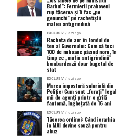
Barbu!”: Fermierii prahoveni
rup tăcerea și îi fac „pe
genunchi” pe rachetiștii
mafiei antigrindină
EXCLUSIV
o zi ago
Racheta de aur în fondul de
ten al Guvernului: Cum să toci
100 de milioane păzind norii, în
timp ce „mafia antigrindină”
bombardează doar bugetul de
stat
EXCLUSIV
o zi ago
Marea impostură salarială din
Poliție: Cum sunt „furați” legal
mii de agenți printr-o grilă
fantomă, înghețată de 16 ani
EXCLUSIV
o zi ago
Tăcerea ordinei: Când ierarhia
în MAI devine scuză pentru
abuz