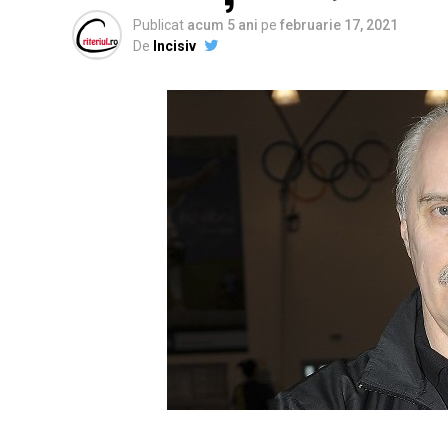
Publicat
acum 5 ani
pe
februarie 17, 2021
De
Incisiv