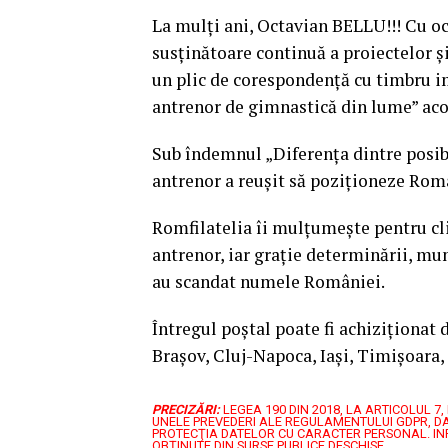
La mulţi ani, Octavian BELLU!!! Cu oca
susţinătoare continuă a proiectelor şi
un plic de corespondenţă cu timbru i
antrenor de gimnastică din lume” ac
Sub îndemnul „Diferenţa dintre posibi
antrenor a reuşit să poziţioneze Rom
Romfilatelia îi mulţumeşte pentru cli
antrenor, iar graţie determinării, mun
au scandat numele României.
Întregul poştal poate fi achiziţionat
Braşov, Cluj-Napoca, Iaşi, Timişoara,
PRECIZĂRI:
LEGEA 190 DIN 2018, LA ARTICOLUL 
UNELE PREVEDERI ALE REGULAMENTULUI GDPR, DA
PROTECŢIA DATELOR CU CARACTER PERSONAL.
IN
OBȚINUTE DIN SURSE PUBLICE DESCHISE.