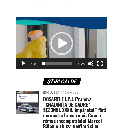
Player
video
00:00
00:23
ȘTIRI CALDE
EXCLUSIV
10 ore ago
DOSARELE I.P.J. Prahova
„GRĂDINIȚA DE CADRE” –
SEZONUL XXXII. Împăratul” fără
coroană al xanaxului: Cum a
rămas incompatibilul Marcel
Bălan cu buza umflată și cu