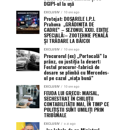
DGIPI-ul la ușă
EXCLUSIV
10 ore ago
Protejat: DOSARELE I.P.J.
Prahova „GRĂDINIȚA DE
CADRE” – SEZONUL XXXI. EDIȚIE
SPECIALĂ:– ZOOTEHNIE PENALĂ
ȘI TRĂDARE LA BĂICOI
EXCLUSIV
10 ore ago
Procurorul (ex) „Portocală” la
prânz, cu justiția la desert:
Fostul procuror-fabrică de
dosare se plimbă cu Mercedes-
ul pe cazul „viața bună”
EXCLUSIV
10 ore ago
FEUDA LUI GRECU: MAISAL,
SECHESTRAT ÎN CHILOȚII
CONTABILITĂȚII MAI, ÎN TIMP CE
POLIȚIȘTII SUNT UMILIȚI PRIN
TRIBUNALE
EXCLUSIV
o zi ago
„Jos labele de pe Ministrul