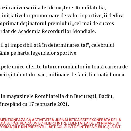
zia aniversării zilei de naştere, Romfilatelia,
 iniţiativelor promotoare de valori sportive, îi dedică
mprimat deţinătorul premiului „cel mai de succes
ordat de Academia Recordurilor Mondiale.
l şi imposibil stă în determinarea ta!”, celebrului
ânia pe harta legendelor sportive.
pele unice oferite tuturor românilor în toată cariera de
cii şi talentului său, milioane de fani din toată lumea
 din magazinele Romfilatelia din Bucureşti, Bacău,
 începând cu 17 februarie 2021.
7, MENŢIONEAZĂ CĂ ACTIVITATEA JURNALISTICĂ ESTE EXONERATĂ DE LA
CĂ SE PĂSTREAZĂ UN ECHILIBRU ÎNTRE LIBERTATEA DE EXPRIMARE ŞI
FORMAȚIILE DIN PREZENTUL ARTICOL SUNT DE INTERES PUBLIC ȘI SUNT