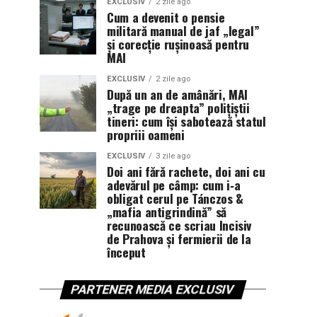
EXCLUSIV
2 zile ago
Cum a devenit o pensie
militară manual de jaf „legal”
și corecție rușinoasă pentru
MAI
EXCLUSIV
2 zile ago
După un an de amânări, MAI
„trage pe dreapta” polițiștii
tineri: cum își sabotează statul
propriii oameni
EXCLUSIV
3 zile ago
Doi ani fără rachete, doi ani cu
adevărul pe câmp: cum i‑a
obligat cerul pe Tánczos &
„mafia antigrindină” să
recunoască ce scriau Incisiv
de Prahova și fermierii de la
început
PARTENER MEDIA EXCLUSIV