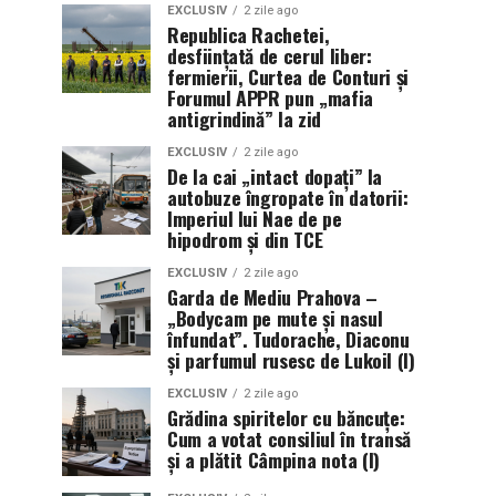
EXCLUSIV
2 zile ago
Republica Rachetei,
desființată de cerul liber:
fermierii, Curtea de Conturi și
Forumul APPR pun „mafia
antigrindină” la zid
EXCLUSIV
2 zile ago
De la cai „intact dopați” la
autobuze îngropate în datorii:
Imperiul lui Nae de pe
hipodrom și din TCE
EXCLUSIV
2 zile ago
Garda de Mediu Prahova –
„Bodycam pe mute și nasul
înfundat”. Tudorache, Diaconu
și parfumul rusesc de Lukoil (I)
EXCLUSIV
2 zile ago
Grădina spiritelor cu băncuțe:
Cum a votat consiliul în transă
și a plătit Câmpina nota (I)