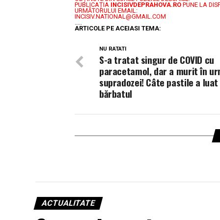
PUBLICAȚIA
INCISIVDEPRAHOVA.RO
PUNE LA DIS
URMĂTORULUI EMAIL:
INCISIV.NATIONAL@GMAIL.COM
.....
ARTICOLE PE ACEIASI TEMA:
NU RATATI
S-a tratat singur de COVID cu
paracetamol, dar a murit în u
supradozei! Câte pastile a luat
bărbatul
ACTUALITATE