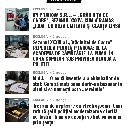
legislativului. „Este o dovadă de lipsă de seriozitate
EXCLUSIV
2 ore ago
politică”, au afirmat reprezentanții opoziției, contestând
IPJ PRAHOVA S.R.L. – „GRĂDINIȚA DE
CADRE”, SEZONUL XXXIV: CUM A RĂMAS
legitimitatea modului în care a fost gestionată
„IUDA” CU BUZA UMFLATĂ ȘI CLANȚA LINSĂ
operațiunea.
EXCLUSIV
2 ore ago
În replică, ministrul apărării, Guido Crosetto, a respins
Sezonul XXXIII al „Grădiniței de Cadre”:
criticile, susținând că misiunea a fost aprobată încă din
REPUBLICA PENALĂ PRAHOVA: DE LA
ACADEMIA DE CĂMĂTĂRIE, LA PUMNI ÎN
luna martie, în cadrul unei rezoluții care permitea
GURA COPIILOR SUB PRIVIREA BLÂNDĂ A
redistribuirea forțelor în regiunile geografice deja
POLIȚIEI
autorizate. Totuși, amploarea tehnologică și riscul
operațional par să fi depășit așteptările multor aleși de
EXCLUSIV
2 ore ago
M.A.I. – O nouă invenție a alchimiștilor de
la Roma.
stat: Cum să muți banii dintr-un buzunar în
altul și să numești asta „revoluție”
Vitrină tehnologică și câmp de
EXCLUSIV
2 ore ago
antrenament împotriva Iranului
Trei ani de nepăsare cu electroșocuri: Cum
refuză șefii poliției modernizarea oferită
pe tavă în timp ce agenții se bat cu pumnii
Dincolo de obiectivele strategice, misiunea din Golf are
prin șanțuri
două mize esențiale. Pe de o parte, oferă armatei italiene