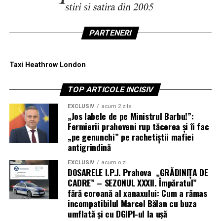
PARTENERI
Taxi Heathrow London
TOP ARTICOLE INCISIV
EXCLUSIV
acum 2 zile
„Jos labele de pe Ministrul Barbu!”:
Fermierii prahoveni rup tăcerea și îi fac
„pe genunchi” pe rachetiștii mafiei
antigrindină
EXCLUSIV
acum o zi
DOSARELE I.P.J. Prahova „GRĂDINIȚA DE
CADRE” – SEZONUL XXXII. Împăratul”
fără coroană al xanaxului: Cum a rămas
incompatibilul Marcel Bălan cu buza
umflată și cu DGIPI-ul la ușă