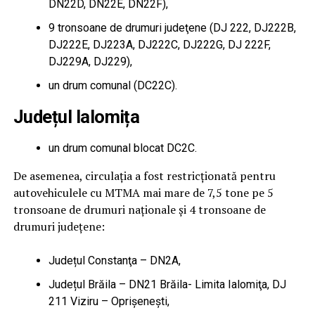
DN22D, DN22E, DN22F),
9 tronsoane de drumuri judeţene (DJ 222, DJ222B,
DJ222E, DJ223A, DJ222C, DJ222G, DJ 222F,
DJ229A, DJ229),
un drum comunal (DC22C).
Județul Ialomița
un drum comunal blocat DC2C.
De asemenea, circulația a fost restricționată pentru
autovehiculele cu MTMA mai mare de 7,5 tone pe 5
tronsoane de drumuri naţionale şi 4 tronsoane de
drumuri judeţene:
Județul Constanţa – DN2A,
Județul Brăila – DN21 Brăila- Limita Ialomiţa, DJ
211 Viziru – Oprişeneşti,