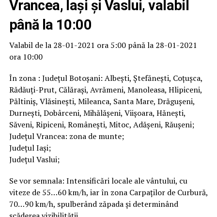
Vrancea, Iași și Vaslui, valabil
până la 10:00
Valabil de la 28-01-2021 ora 5:00 până la 28-01-2021
ora 10:00
În zona : Județul Botoşani: Albești, Ștefănești, Coțușca,
Rădăuți-Prut, Călărași, Avrămeni, Manoleasa, Hlipiceni,
Păltiniș, Vlăsinești, Mileanca, Santa Mare, Drăgușeni,
Durnești, Dobârceni, Mihălășeni, Viișoara, Hănești,
Săveni, Ripiceni, Românești, Mitoc, Adășeni, Răușeni;
Județul Vrancea: zona de munte;
Județul Iaşi;
Județul Vaslui;
Se vor semnala: Intensificări locale ale vântului, cu
viteze de 55…60 km/h, iar în zona Carpaților de Curbură,
70…90 km/h, spulberând zăpada și determinând
scăderea vizibilității.