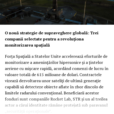
O nouă strategie de supraveghere globală: Trei
companii selectate pentru a revoluționa
monitorizarea spațială
Forța Spațială a Statelor Unite accelerează eforturile de
monitorizare a amenințărilor hipersonice și a țintelor
aeriene cu mișcare rapidă, acordând comenzi de lucru în
valoare totală de 615 milioane de dolari. Contractele
vizează dezvoltarea unor sateliți de ultimă generație
capabili să detecteze obiecte aflate în zbor dincolo de
limitele radarului convențional. Beneficiarii acestor
fonduri sunt companiile Rocket Lab, STR și un al treilea
actor a cărui identitate rămâne protejată sub paravanul
„securității operaționale”.