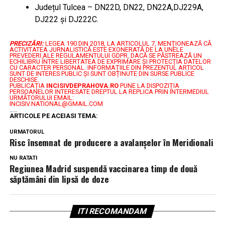
Județul Tulcea – DN22D, DN22, DN22A,DJ229A,
DJ222 şi DJ222C.
PRECIZĂRI:
LEGEA 190 DIN 2018, LA ARTICOLUL 7, MENŢIONEAZĂ CĂ
ACTIVITATEA JURNALISTICĂ ESTE EXONERATĂ DE LA UNELE
PREVEDERI ALE REGULAMENTULUI GDPR, DACĂ SE PĂSTREAZĂ UN
ECHILIBRU ÎNTRE LIBERTATEA DE EXPRIMARE ŞI PROTECŢIA DATELOR
CU CARACTER PERSONAL.
INFORMAȚIILE DIN PREZENTUL ARTICOL
SUNT DE INTERES PUBLIC ȘI SUNT OBȚINUTE DIN SURSE PUBLICE
DESCHISE.
PUBLICAȚIA
INCISIVDEPRAHOVA.RO
PUNE LA DISPOZIȚIA
PERSOANELOR INTERESATE DREPTUL LA REPLICA PRIN INTERMEDIUL
URMĂTORULUI EMAIL:
INCISIV.NATIONAL@GMAIL.COM
.....
ARTICOLE PE ACEIASI TEMA:
URMATORUL
Risc însemnat de producere a avalanşelor în Meridionali
NU RATATI
Regiunea Madrid suspendă vaccinarea timp de două
săptămâni din lipsă de doze
ITI RECOMANDAM