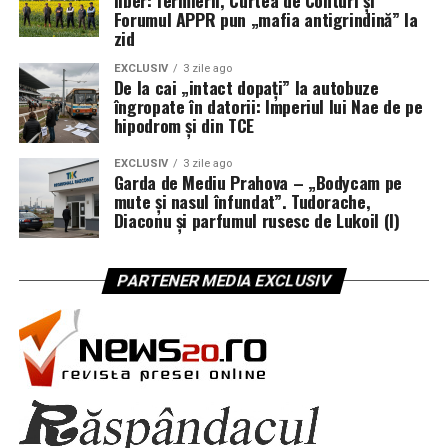
liber: fermierii, Curtea de Conturi și
Forumul APPR pun „mafia antigrindină” la
zid
EXCLUSIV
3 zile ago
De la cai „intact dopați” la autobuze
îngropate în datorii: Imperiul lui Nae de pe
hipodrom și din TCE
EXCLUSIV
3 zile ago
Garda de Mediu Prahova – „Bodycam pe
mute și nasul înfundat”. Tudorache,
Diaconu și parfumul rusesc de Lukoil (I)
PARTENER MEDIA EXCLUSIV