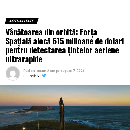
ACTUALITATE
Vânătoarea din orbită: Forța
Spațială alocă 615 milioane de dolari
pentru detectarea țintelor aeriene
ultrarapide
Publicat
acum 2 ore
pe
august 7, 2026
De
Incisiv