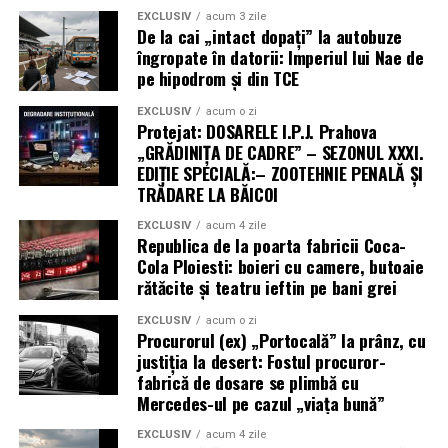
EXCLUSIV
acum 3 zile
De la cai „intact dopați” la autobuze
îngropate în datorii: Imperiul lui Nae de
pe hipodrom și din TCE
EXCLUSIV
acum o zi
Protejat: DOSARELE I.P.J. Prahova
„GRĂDINIȚA DE CADRE” – SEZONUL XXXI.
EDIȚIE SPECIALĂ:– ZOOTEHNIE PENALĂ ȘI
TRĂDARE LA BĂICOI
EXCLUSIV
acum 4 zile
Republica de la poarta fabricii Coca-
Cola Ploiesti: boieri cu camere, butoaie
rătăcite și teatru ieftin pe bani grei
EXCLUSIV
acum o zi
Procurorul (ex) „Portocală” la prânz, cu
justiția la desert: Fostul procuror-
fabrică de dosare se plimbă cu
Mercedes-ul pe cazul „viața bună”
EXCLUSIV
acum 4 zile