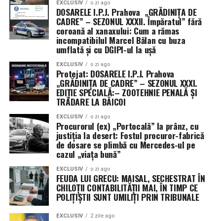
ocazia rară de a acumula experiență operativă directă
EXCLUSIV
o zi ago
DOSARELE I.P.J. Prahova „GRĂDINIȚA DE
împotriva tehnologiilor militare iraniene, colectând
CADRE” – SEZONUL XXXII. Împăratul” fără
date vitale despre apărarea antirachetă și lupta anti-
coroană al xanaxului: Cum a rămas
dronă.
incompatibilul Marcel Bălan cu buza
umflată și cu DGIPI-ul la ușă
Pe de altă parte, există o dimensiune industrială
EXCLUSIV
o zi ago
evidentă. Prin desfășurarea sistemelor SAMP/T și a
Protejat: DOSARELE I.P.J. Prahova
„GRĂDINIȚA DE CADRE” – SEZONUL XXXI.
tehnologiilor anti-dronă de la Leonardo în condiții reale
EDIȚIE SPECIALĂ:– ZOOTEHNIE PENALĂ ȘI
de conflict, Italia își transformă misiunea într-o
TRĂDARE LA BĂICOI
veritabilă vitrină comercială. Succesul acestor
echipamente sub presiunea atacurilor din Golf ar putea
EXCLUSIV
o zi ago
Procurorul (ex) „Portocală” la prânz, cu
consolida poziția Italiei pe piața globală de armament,
justiția la desert: Fostul procuror-fabrică
demonstrând că tehnologia națională este pregătită
de dosare se plimbă cu Mercedes-ul pe
cazul „viața bună”
pentru cele mai dure provocări moderne.
EXCLUSIV
o zi ago
FEUDA LUI GRECU: MAISAL, SECHESTRAT ÎN
CHILOȚII CONTABILITĂȚII MAI, ÎN TIMP CE
POLIȚIȘTII SUNT UMILIȚI PRIN TRIBUNALE
EXCLUSIV
2 zile ago