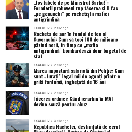
„Jos labele de pe Ministrul Barbu!”:
Fermierii prahoveni rup tăcerea și îi fac
„pe genunchi” pe rachetiștii mafiei
antigrindină
EXCLUSIV
2 zile ago
Racheta de aur în fondul de ten al
Guvernului: Cum să toci 100 de milioane
păzind norii, în timp ce „mafia
antigrindină” bombardează doar bugetul de
stat
EXCLUSIV
2 zile ago
Marea impostură salarială din Poliție: Cum
sunt „furați” legal mii de agenți printr-o
grilă fantomă, înghețată de 16 ani
EXCLUSIV
2 zile ago
Tăcerea ordinei: Când ierarhia în MAI
devine scuză pentru abuz
EXCLUSIV
3 zile ago
Republica Rachetei, desființată de cerul