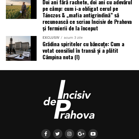
Doi ani fără rachete, doi ani cu adevărul
pe câmp: cum i‑a obligat cerul pe
Tánczos & „mafia antigrindină” să
recunoască ce scriau Incisiv de Prahova
și fermierii de la început
EXCLUSIV
acum 3 zile
Grădina spiritelor cu băncuțe: Cum a
votat consiliul în transă și a plătit
Câmpina nota (I)