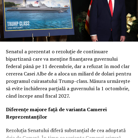
subliniază importanța de a nu depinde de o singură
soluție tehnică.
Col. Ryan Frazier a explicat că nucleul acestei noi etape
este diversificarea capacităților. Prin explorarea unor
inovații și tehnologii unice, Forța Spațială urmărește să
obțină avantaje de performanță distincte, garantând că
Senatul a prezentat o rezoluție de continuare
armata va dispune de cea mai avansată tehnologie
bipartizană care va menține finanțarea guvernului
disponibilă pe piață. Această abordare multi-vectorială
federal până pe 11 decembrie, dar a refuzat în mod clar
este văzută ca o plasă de siguranță strategică în fața
cererea Casei Albe de a aloca un miliard de dolari pentru
evoluțiilor imprevizibile din teatrele de operațiuni.
programul cuirasatului Trump-class. Măsura urmărește
să evite închiderea parțială a guvernului la 1 octombrie,
Revoluția „Flatellites”: Rocket Lab propune o
când începe anul fiscal 2027.
arhitectură inovatoare pentru Neutron
Diferențe majore față de varianta Camerei
Dintre contractorii anunțați, Rocket Lab se detașează cu
Reprezentanților
o cotă de 397 de milioane de dolari. Compania cu sediul
în California va dezvolta și opera o constelație de
Rezoluția Senatului diferă substanțial de cea adoptată
„Flatellites” – un design revoluționar de sateliți plați,
deja de Cameră. În timp ce varianta Camerei asigură