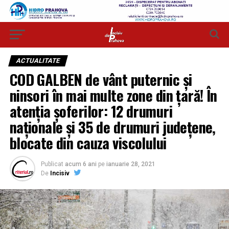
ACTUALITATE
COD GALBEN de vânt puternic și
ninsori în mai multe zone din țară! În
atenția șoferilor: 12 drumuri
naționale și 35 de drumuri județene,
blocate din cauza viscolului
Publicat
acum 6 ani
pe
ianuarie 28, 2021
De
Incisiv