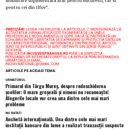
mobilitate suplimentara atat pentru bucuresti, cat si
pentru cei din Ilfov”.
PRECIZĂRI:
LEGEA 190 DIN 2018, LA ARTICOLUL 7, MENŢIONEAZĂ CĂ
ACTIVITATEA JURNALISTICĂ ESTE EXONERATĂ DE LA UNELE
PREVEDERI ALE REGULAMENTULUI GDPR, DACĂ SE PĂSTREAZĂ UN
ECHILIBRU ÎNTRE LIBERTATEA DE EXPRIMARE ŞI PROTECŢIA DATELOR
CU CARACTER PERSONAL.
INFORMAȚIILE DIN PREZENTUL ARTICOL
SUNT DE INTERES PUBLIC ȘI SUNT OBȚINUTE DIN SURSE PUBLICE
DESCHISE.
PUBLICAȚIA
INCISIVDEPRAHOVA.RO
PUNE LA DISPOZIȚIA
PERSOANELOR INTERESATE DREPTUL LA REPLICA PRIN INTERMEDIUL
URMĂTORULUI EMAIL:
INCISIV.NATIONAL@GMAIL.COM
.....
ARTICOLE PE ACEIASI TEMA:
URMATORUL
Primarul din Târgu Mureș, despre redeschiderea
școlilor: O mare greșeală și nimeni nu recunoaște!
Alegerile locale vor crea una dintre cele mai mari
probleme
NU RATATI
Anchetă internațională. Una dintre cele mai mari
instituții bancare din lume a realizat tranzacții suspecte