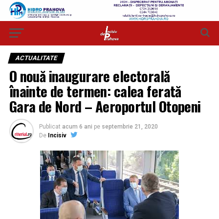
ACTUALITATE
O nouă inaugurare electorală
înainte de termen: calea ferată
Gara de Nord – Aeroportul Otopeni
Publicat
acum 6 ani
pe
septembrie 21, 2020
De
Incisiv