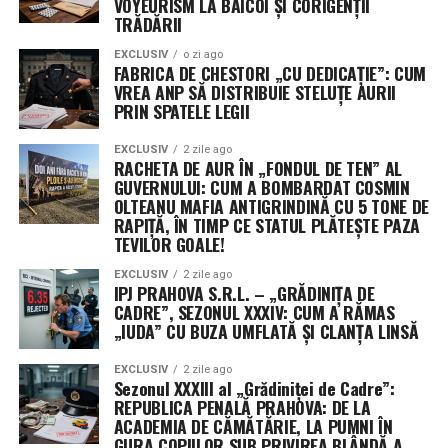
facilitând desfășurarea rapidă a unor rețele vaste de
VOYEURISM LA BĂICOI ȘI CORIGENȚII
TRĂDĂRII
senzori, esențiale pentru detectarea țintelor mobile în
timp real.
EXCLUSIV
o zi ago
FABRICA DE CHESTORI „CU DEDICAȚIE”: CUM
VREA ANP SĂ DISTRIBUIE STELUȚE AURII
Misterul celui de-al treilea jucător: Securitatea
PRIN SPATELE LEGII
operațională ascunde identitatea unor contractori
cheie
EXCLUSIV
2 zile ago
RACHETA DE AUR ÎN „FONDUL DE TEN” AL
GUVERNULUI: CUM A BOMBARDAT COSMIN
Un aspect neobișnuit al acestui anunț este menținerea
OLTEANU MAFIA ANTIGRINDINĂ CU 5 TONE DE
sub anonimat a celui de-al treilea beneficiar al
RAPIȚĂ, ÎN TIMP CE STATUL PLĂTEȘTE PAZA
contractului. Purtătorii de cuvânt ai comandamentului
TEVILOR GOALE!
au precizat că decizia este dictată strict de protocoalele
EXCLUSIV
2 zile ago
de securitate operațională (OPSEC), menite să protejeze
IPJ PRAHOVA S.R.L. – „GRĂDINIȚA DE
profilurile misiunilor sensibile și capacitățile specifice
CADRE”, SEZONUL XXXIV: CUM A RĂMAS
„IUDA” CU BUZA UMFLATĂ ȘI CLANȚA LINSĂ
dezvoltate.
EXCLUSIV
2 zile ago
Această practică a Pentagonului, de a ascunde detaliile
Sezonul XXXIII al „Grădiniței de Cadre”:
despre contractori și valorile exacte ale premiilor,
REPUBLICA PENALĂ PRAHOVA: DE LA
devine din ce în ce mai frecventă. Justificarea oficială
ACADEMIA DE CĂMĂTĂRIE, LA PUMNI ÎN
GURA COPIILOR SUB PRIVIREA BLÂNDĂ A
este nevoia de a preveni transferul de informații