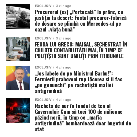
EXCLUSIV
3 zile ago
Procurorul (ex) „Portocală” la prânz, cu
justiția la desert: Fostul procuror-fabrică
de dosare se plimbă cu Mercedes-ul pe
cazul „viața bună”
EXCLUSIV
3 zile ago
FEUDA LUI GRECU: MAISAL, SECHESTRAT ÎN
CHILOȚII CONTABILITĂȚII MAI, ÎN TIMP CE
POLIȚIȘTII SUNT UMILIȚI PRIN TRIBUNALE
EXCLUSIV
4 zile ago
„Jos labele de pe Ministrul Barbu!”:
Fermierii prahoveni rup tăcerea și îi fac
„pe genunchi” pe rachetiștii mafiei
antigrindină
EXCLUSIV
4 zile ago
Racheta de aur în fondul de ten al
Guvernului: Cum să toci 100 de milioane
păzind norii, în timp ce „mafia
antigrindină” bombardează doar bugetul de
stat