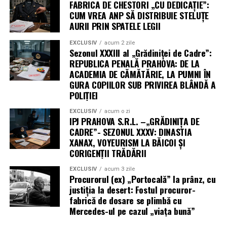
FABRICA DE CHESTORI „CU DEDICAȚIE”:
CUM VREA ANP SĂ DISTRIBUIE STELUȚE
AURII PRIN SPATELE LEGII
EXCLUSIV
acum 2 zile
Sezonul XXXIII al „Grădiniței de Cadre”:
REPUBLICA PENALĂ PRAHOVA: DE LA
ACADEMIA DE CĂMĂTĂRIE, LA PUMNI ÎN
GURA COPIILOR SUB PRIVIREA BLÂNDĂ A
POLIȚIEI
EXCLUSIV
acum o zi
IPJ PRAHOVA S.R.L. –„GRĂDINIȚA DE
CADRE”- SEZONUL XXXV: DINASTIA
XANAX, VOYEURISM LA BĂICOI ȘI
CORIGENȚII TRĂDĂRII
EXCLUSIV
acum 3 zile
Procurorul (ex) „Portocală” la prânz, cu
justiția la desert: Fostul procuror-
fabrică de dosare se plimbă cu
Mercedes-ul pe cazul „viața bună”