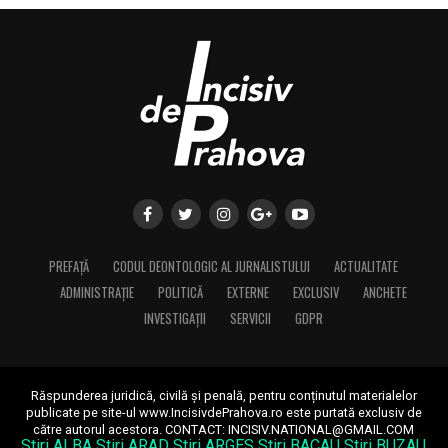
PREFAȚĂ
CODUL DEONTOLOGIC AL JURNALISTULUI
ACTUALITATE
ADMINISTRAȚIE
POLITICĂ
EXTERNE
EXCLUSIV
ANCHETE
INVESTIGAȚII
SERVICII
GDPR
Răspunderea juridică, civilă și penală, pentru conținutul materialelor
publicate pe site-ul www.IncisivdePrahova.ro este purtată exclusiv de
către autorul acestora.
CONTACT: INCISIV.NATIONAL@GMAIL.COM
Stiri ALBA
Stiri ARAD
Stiri ARGES
Stiri BACAU
Stiri BUZAU