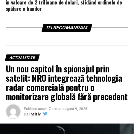
în valoare de 2 trilioane de dolari, sfidând ordinele de
spălare a banilor
ITI RECOMANDAM
ACTUALITATE
Un nou capitol în spionajul prin
satelit: NRO integrează tehnologia
radar comercială pentru o
monitorizare globală fără precedent
Publicat
acum 7 ore
pe
august 9, 2026
De
Incisiv