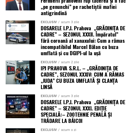
Fermierii prahoveni rup tăcerea și îi fac
„pe genunchi” pe rachetiștii mafiei
antigrindină
EXCLUSIV
acum 3 zile
DOSARELE I.P.J. Prahova „GRĂDINIȚA DE
CADRE” – SEZONUL XXXII. Împăratul”
fără coroană al xanaxului: Cum a rămas
incompatibilul Marcel Bălan cu buza
umflată și cu DGIPI-ul la ușă
EXCLUSIV
acum 2 zile
IPJ PRAHOVA S.R.L. – „GRĂDINIȚA DE
CADRE”, SEZONUL XXXIV: CUM A RĂMAS
„IUDA” CU BUZA UMFLATĂ ȘI CLANȚA
LINSĂ
EXCLUSIV
acum 3 zile
DOSARELE I.P.J. Prahova „GRĂDINIȚA DE
CADRE” – SEZONUL XXXI. EDIȚIE
SPECIALĂ:– ZOOTEHNIE PENALĂ ȘI
TRĂDARE LA BĂICOI
EXCLUSIV
acum o zi