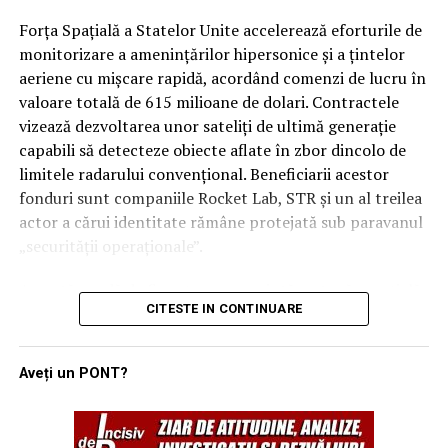
aplicabilitatea imediată a clauzei de apărare colectivă.
Forța Spațială a Statelor Unite accelerează eforturile de
Rămâne de văzut dacă, în cazul unui atac iminent din
monitorizare a amenințărilor hipersonice și a țintelor
partea proxy-urilor Teheranului, Ankara și Islamabadul
aeriene cu mișcare rapidă, acordând comenzi de lucru în
vor interveni militar pentru a proteja regatul saudit,
valoare totală de 615 milioane de dolari. Contractele
transformând semnăturile de astăzi într-o realitate
vizează dezvoltarea unor sateliți de ultimă generație
operativă.
capabili să detecteze obiecte aflate în zbor dincolo de
limitele radarului convențional. Beneficiarii acestor
fonduri sunt companiile Rocket Lab, STR și un al treilea
actor a cărui identitate rămâne protejată sub paravanul
„securității operaționale”.
Această rundă de finanțare reprezintă o etapă esențială
CITESTE IN CONTINUARE
în programul SB-AMTI (Space-Based Airborne Moving
Target Indicator), un mecanism contractual flexibil
lansat în luna aprilie a acestui an. Inițiativa este
Aveți un PONT?
gestionată de biroul de portofoliu pentru detecție și
țintire spațială, având ca scop final crearea unei rețele
de senzori orbitali care să elimine „zonele oarbe” în fața