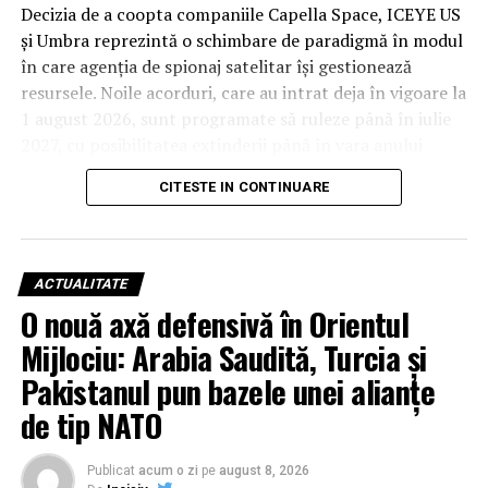
Decizia de a coopta companiile Capella Space, ICEYE US
și Umbra reprezintă o schimbare de paradigmă în modul
în care agenția de spionaj satelitar își gestionează
resursele. Noile acorduri, care au intrat deja în vigoare la
1 august 2026, sunt programate să ruleze până în iulie
2027, cu posibilitatea extinderii până în vara anului
2029. Deși valorile financiare rămân confidențiale din
CITESTE IN CONTINUARE
cauza bugetului clasificat al agenției, impactul
operațional este considerat unul major.
De la studii la operațiuni: Capella
ACTUALITATE
Space, ICEYE US și Umbra devin
O nouă axă defensivă în Orientul
Mijlociu: Arabia Saudită, Turcia și
piloni ai securității naționale
Pakistanul pun bazele unei alianțe
Această tranziție nu este una întâmplătoare, ci
de tip NATO
reprezintă evoluția firească a unor parteneriate testate
riguros în ultimii ani. Noul cadru contractual, intitulat
Radar Commercial Augmentation (RCA), transformă
Publicat
acum o zi
pe
august 8, 2026