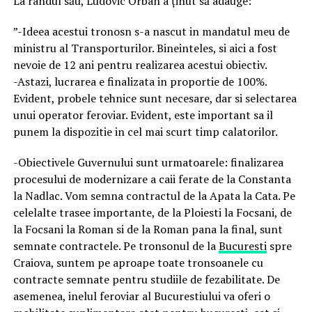
La rândul său, Ludovic Orban a ținut să adauge:
”-Ideea acestui tronosn s-a nascut in mandatul meu de
ministru al Transporturilor. Bineinteles, si aici a fost
nevoie de 12 ani pentru realizarea acestui obiectiv.
-Astazi, lucrarea e finalizata in proportie de 100%.
Evident, probele tehnice sunt necesare, dar si selectarea
unui operator feroviar. Evident, este important sa il
punem la dispozitie in cel mai scurt timp calatorilor.
-Obiectivele Guvernului sunt urmatoarele: finalizarea
procesului de modernizare a caii ferate de la Constanta
la Nadlac. Vom semna contractul de la Apata la Cata. Pe
celelalte trasee importante, de la Ploiesti la Focsani, de
la Focsani la Roman si de la Roman pana la final, sunt
semnate contractele. Pe tronsonul de la
Bucuresti
spre
Craiova, suntem pe aproape toate tronsoanele cu
contracte semnate pentru studiile de fezabilitate. De
asemenea, inelul feroviar al Bucurestiului va oferi o