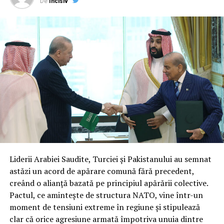
De
Incisiv
rolul celor trei furnizori din simpli subiecți de studiu în
parteneri operaționali pe termen lung. Spre deosebire
de fazele anterioare de demonstrație, noile contracte
impun praguri de performanță stricte și obiective de
îmbunătățire continuă.
Reprezentanții din industrie subliniază că, după patru
ani de analiză și testări, programul a atins maturitatea
necesară pentru a trece la contracte cu preț fix și sursă
unică. Această structură reflectă nu doar încrederea în
capacitățile tehnice ale companiilor, ci și nevoia urgentă
de a avea fluxuri constante și sigure de date radar la
nivelul întregului sistem de apărare.
Liderii Arabiei Saudite, Turciei și Pakistanului au semnat
Integrare hibridă: Datele comerciale
astăzi un acord de apărare comună fără precedent,
creând o alianță bazată pe principiul apărării colective.
vor completa sistemele clasificate
Pactul, ce amintește de structura NATO, vine într-un
de recunoaștere
moment de tensiuni extreme în regiune și stipulează
clar că orice agresiune armată împotriva unuia dintre