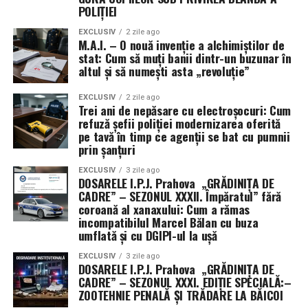
POLIȚIEI
strategice către puteri rivale precum China. Utilizarea
unor vehicule contractuale non-tradiționale permite
EXCLUSIV
2 zile ago
M.A.I. – O nouă invenție a alchimiștilor de
ocolirea cerințelor standard de raportare publică,
stat: Cum să muți banii dintr-un buzunar în
oferind armatei o mai mare libertate de mișcare, dar și
altul și să numești asta „revoluție”
un grad sporit de discreție în cursa pentru supremație
tehnologică în spațiul cosmic.
EXCLUSIV
2 zile ago
Trei ani de nepăsare cu electroșocuri: Cum
refuză șefii poliției modernizarea oferită
pe tavă în timp ce agenții se bat cu pumnii
prin șanțuri
EXCLUSIV
3 zile ago
DOSARELE I.P.J. Prahova „GRĂDINIȚA DE
CADRE” – SEZONUL XXXII. Împăratul” fără
coroană al xanaxului: Cum a rămas
incompatibilul Marcel Bălan cu buza
umflată și cu DGIPI-ul la ușă
EXCLUSIV
3 zile ago
DOSARELE I.P.J. Prahova „GRĂDINIȚA DE
CADRE” – SEZONUL XXXI. EDIȚIE SPECIALĂ:–
ZOOTEHNIE PENALĂ ȘI TRĂDARE LA BĂICOI