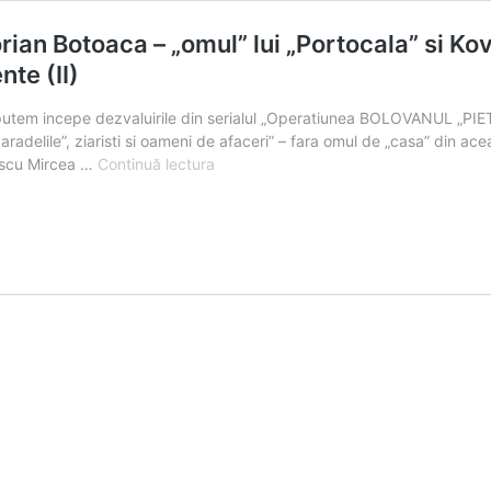
an Botoaca – „omul” lui „Portocala” si Koves
te (II)
 putem incepe dezvaluirile din serialul „Operatiunea BOLOVANUL „PIET
aradelile”, ziaristi si oameni de afaceri” – fara omul de „casa” din ace
Modelul
lescu Mircea …
Continuă lectura
de
candidat
PNL
la
primarie/
Dorian
Botoaca
–
„omul”
lui
„Portocala”
si
Kovesi
–