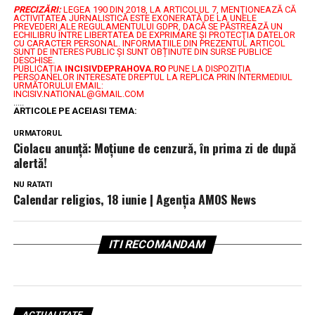
PRECIZĂRI:
LEGEA 190 DIN 2018, LA ARTICOLUL 7, MENŢIONEAZĂ CĂ
ACTIVITATEA JURNALISTICĂ ESTE EXONERATĂ DE LA UNELE
PREVEDERI ALE REGULAMENTULUI GDPR, DACĂ SE PĂSTREAZĂ UN
ECHILIBRU ÎNTRE LIBERTATEA DE EXPRIMARE ŞI PROTECŢIA DATELOR
CU CARACTER PERSONAL.
INFORMAȚIILE DIN PREZENTUL ARTICOL
SUNT DE INTERES PUBLIC ȘI SUNT OBȚINUTE DIN SURSE PUBLICE
DESCHISE.
PUBLICAȚIA
INCISIVDEPRAHOVA.RO
PUNE LA DISPOZIȚIA
PERSOANELOR INTERESATE DREPTUL LA REPLICA PRIN INTERMEDIUL
URMĂTORULUI EMAIL:
INCISIV.NATIONAL@GMAIL.COM
.....
ARTICOLE PE ACEIASI TEMA:
URMATORUL
Ciolacu anunță: Moțiune de cenzură, în prima zi de după
alertă!
NU RATATI
Calendar religios, 18 iunie | Agenţia AMOS News
ITI RECOMANDAM
ACTUALITATE