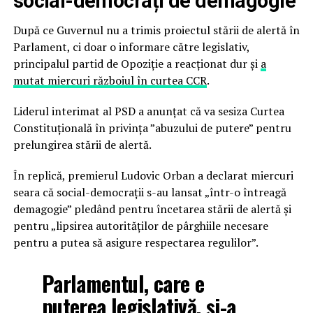
social-democrați de demagogie
După ce Guvernul nu a trimis proiectul stării de alertă în
Parlament, ci doar o informare către legislativ,
principalul partid de Opoziție a reacționat dur și
a
mutat miercuri războiul în curtea CCR
.
Liderul interimat al PSD a anunțat că va sesiza Curtea
Constituţională în privinţa ”abuzului de putere” pentru
prelungirea stării de alertă.
În replică, premierul Ludovic Orban a declarat miercuri
seara că social-democrații s-au lansat „într-o întreagă
demagogie” pledând pentru încetarea stării de alertă și
pentru „lipsirea autorităților de pârghiile necesare
pentru a putea să asigure respectarea regulilor”.
Parlamentul, care e
puterea legislativă, și-a