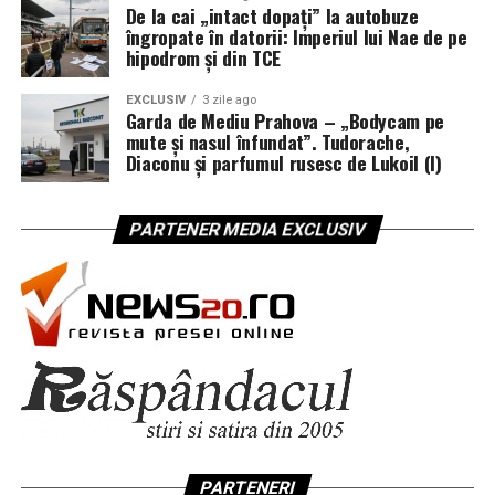
De la cai „intact dopați” la autobuze
îngropate în datorii: Imperiul lui Nae de pe
hipodrom și din TCE
EXCLUSIV
3 zile ago
Garda de Mediu Prahova – „Bodycam pe
mute și nasul înfundat”. Tudorache,
Diaconu și parfumul rusesc de Lukoil (I)
PARTENER MEDIA EXCLUSIV
PARTENERI