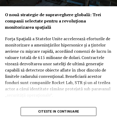
O nouă strategie de supraveghere globală: Trei
companii selectate pentru a revoluționa
monitorizarea spațială
Forța Spațială a Statelor Unite accelerează eforturile de
monitorizare a amenințărilor hipersonice și a țintelor
aeriene cu mișcare rapidă, acordând comenzi de lucru în
valoare totală de 615 milioane de dolari. Contractele
vizează dezvoltarea unor sateliți de ultimă generație
capabili să detecteze obiecte aflate în zbor dincolo de
limitele radarului convențional. Beneficiarii acestor
fonduri sunt companiile Rocket Lab, STR și un al treilea
actor a cărui identitate rămâne protejată sub paravanul
„securității operaționale”.
Această rundă de finanțare reprezintă o etapă esențială
CITESTE IN CONTINUARE
în programul SB-AMTI (Space-Based Airborne Moving