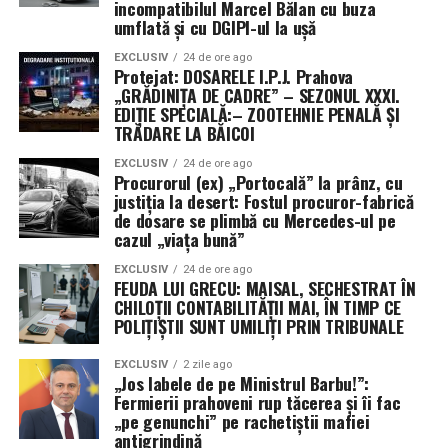
dronă.
incompatibilul Marcel Bălan cu buza
umflată și cu DGIPI-ul la ușă
Pe de altă parte, există o dimensiune industrială
EXCLUSIV
24 de ore ago
evidentă. Prin desfășurarea sistemelor SAMP/T și a
Protejat: DOSARELE I.P.J. Prahova
„GRĂDINIȚA DE CADRE” – SEZONUL XXXI.
tehnologiilor anti-dronă de la Leonardo în condiții reale
EDIȚIE SPECIALĂ:– ZOOTEHNIE PENALĂ ȘI
de conflict, Italia își transformă misiunea într-o
TRĂDARE LA BĂICOI
veritabilă vitrină comercială. Succesul acestor
echipamente sub presiunea atacurilor din Golf ar putea
EXCLUSIV
24 de ore ago
Procurorul (ex) „Portocală” la prânz, cu
consolida poziția Italiei pe piața globală de armament,
justiția la desert: Fostul procuror-fabrică
demonstrând că tehnologia națională este pregătită
de dosare se plimbă cu Mercedes-ul pe
cazul „viața bună”
pentru cele mai dure provocări moderne.
EXCLUSIV
24 de ore ago
FEUDA LUI GRECU: MAISAL, SECHESTRAT ÎN
CHILOȚII CONTABILITĂȚII MAI, ÎN TIMP CE
POLIȚIȘTII SUNT UMILIȚI PRIN TRIBUNALE
EXCLUSIV
2 zile ago
„Jos labele de pe Ministrul Barbu!”:
Fermierii prahoveni rup tăcerea și îi fac
„pe genunchi” pe rachetiștii mafiei
antigrindină