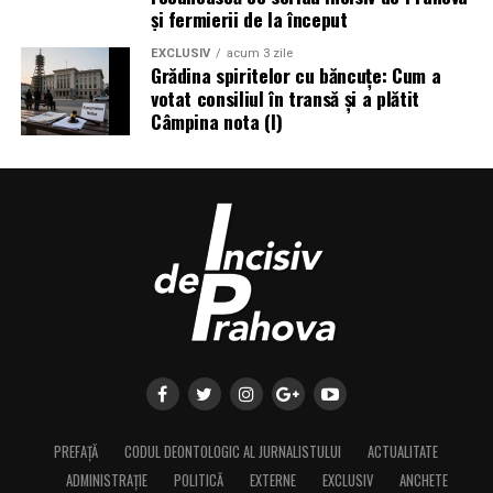
și fermierii de la început
EXCLUSIV
acum 3 zile
Grădina spiritelor cu băncuțe: Cum a
votat consiliul în transă și a plătit
Câmpina nota (I)
PREFAȚĂ
CODUL DEONTOLOGIC AL JURNALISTULUI
ACTUALITATE
ADMINISTRAȚIE
POLITICĂ
EXTERNE
EXCLUSIV
ANCHETE