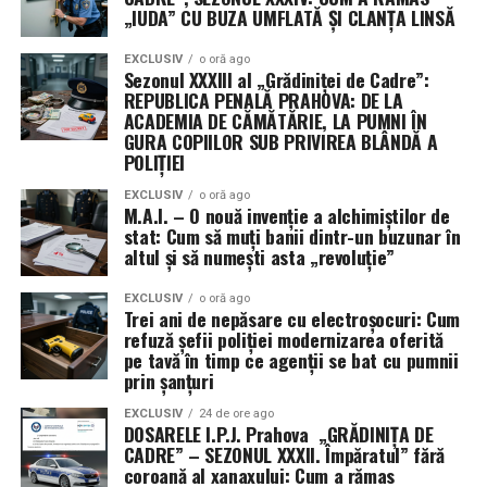
„IUDA” CU BUZA UMFLATĂ ȘI CLANȚA LINSĂ
operațiunea.
EXCLUSIV
o oră ago
În replică, ministrul apărării, Guido Crosetto, a respins
Sezonul XXXIII al „Grădiniței de Cadre”:
criticile, susținând că misiunea a fost aprobată încă din
REPUBLICA PENALĂ PRAHOVA: DE LA
ACADEMIA DE CĂMĂTĂRIE, LA PUMNI ÎN
luna martie, în cadrul unei rezoluții care permitea
GURA COPIILOR SUB PRIVIREA BLÂNDĂ A
redistribuirea forțelor în regiunile geografice deja
POLIȚIEI
autorizate. Totuși, amploarea tehnologică și riscul
operațional par să fi depășit așteptările multor aleși de
EXCLUSIV
o oră ago
M.A.I. – O nouă invenție a alchimiștilor de
la Roma.
stat: Cum să muți banii dintr-un buzunar în
altul și să numești asta „revoluție”
Vitrină tehnologică și câmp de
EXCLUSIV
o oră ago
antrenament împotriva Iranului
Trei ani de nepăsare cu electroșocuri: Cum
refuză șefii poliției modernizarea oferită
pe tavă în timp ce agenții se bat cu pumnii
Dincolo de obiectivele strategice, misiunea din Golf are
prin șanțuri
două mize esențiale. Pe de o parte, oferă armatei italiene
ocazia rară de a acumula experiență operativă directă
EXCLUSIV
24 de ore ago
DOSARELE I.P.J. Prahova „GRĂDINIȚA DE
împotriva tehnologiilor militare iraniene, colectând
CADRE” – SEZONUL XXXII. Împăratul” fără
date vitale despre apărarea antirachetă și lupta anti-
coroană al xanaxului: Cum a rămas