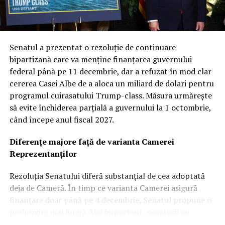
Col. Ryan Frazier a explicat că nucleul acestei noi etape
este diversificarea capacităților. Prin explorarea unor
inovații și tehnologii unice, Forța Spațială urmărește să
obțină avantaje de performanță distincte, garantând că
Senatul a prezentat o rezoluție de continuare
armata va dispune de cea mai avansată tehnologie
bipartizană care va menține finanțarea guvernului
disponibilă pe piață. Această abordare multi-vectorială
federal până pe 11 decembrie, dar a refuzat în mod clar
este văzută ca o plasă de siguranță strategică în fața
cererea Casei Albe de a aloca un miliard de dolari pentru
evoluțiilor imprevizibile din teatrele de operațiuni.
programul cuirasatului Trump-class. Măsura urmărește
să evite închiderea parțială a guvernului la 1 octombrie,
Revoluția „Flatellites”: Rocket Lab propune o
când începe anul fiscal 2027.
arhitectură inovatoare pentru Neutron
Diferențe majore față de varianta Camerei
Dintre contractorii anunțați, Rocket Lab se detașează cu
Reprezentanților
o cotă de 397 de milioane de dolari. Compania cu sediul
în California va dezvolta și opera o constelație de
Rezoluția Senatului diferă substanțial de cea adoptată
„Flatellites” – un design revoluționar de sateliți plați,
deja de Cameră. În timp ce varianta Camerei asigură
optimizați pentru comunicare de mare bandă și latență
finanțare doar până pe 4 decembrie, Senatul propune o
scăzută.
prelungire mai lungă. Mai important, senatorii au
respins majoritatea cererilor de excepții bugetare