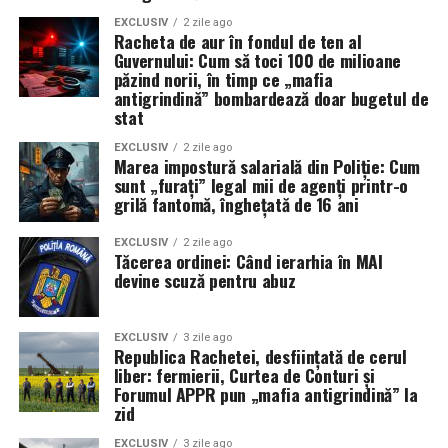
EXCLUSIV
2 zile ago
Racheta de aur în fondul de ten al
Guvernului: Cum să toci 100 de milioane
păzind norii, în timp ce „mafia
antigrindină” bombardează doar bugetul de
stat
EXCLUSIV
2 zile ago
Marea impostură salarială din Poliție: Cum
sunt „furați” legal mii de agenți printr-o
grilă fantomă, înghețată de 16 ani
EXCLUSIV
2 zile ago
Tăcerea ordinei: Când ierarhia în MAI
devine scuză pentru abuz
EXCLUSIV
3 zile ago
Republica Rachetei, desființată de cerul
liber: fermierii, Curtea de Conturi și
Forumul APPR pun „mafia antigrindină” la
zid
EXCLUSIV
3 zile ago