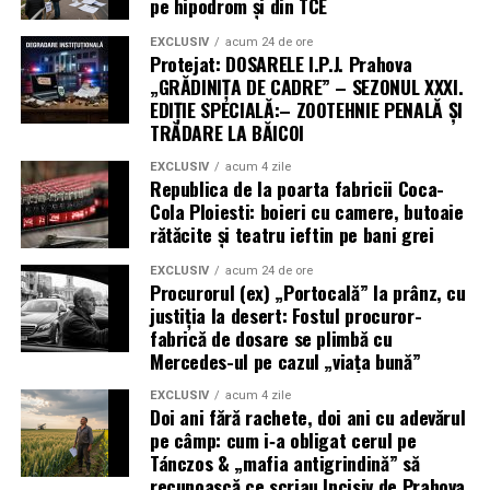
pe hipodrom și din TCE
EXCLUSIV
acum 24 de ore
Protejat: DOSARELE I.P.J. Prahova
„GRĂDINIȚA DE CADRE” – SEZONUL XXXI.
EDIȚIE SPECIALĂ:– ZOOTEHNIE PENALĂ ȘI
TRĂDARE LA BĂICOI
EXCLUSIV
acum 4 zile
Republica de la poarta fabricii Coca-
Cola Ploiesti: boieri cu camere, butoaie
rătăcite și teatru ieftin pe bani grei
EXCLUSIV
acum 24 de ore
Procurorul (ex) „Portocală” la prânz, cu
justiția la desert: Fostul procuror-
fabrică de dosare se plimbă cu
Mercedes-ul pe cazul „viața bună”
EXCLUSIV
acum 4 zile
Doi ani fără rachete, doi ani cu adevărul
pe câmp: cum i‑a obligat cerul pe
Tánczos & „mafia antigrindină” să
recunoască ce scriau Incisiv de Prahova