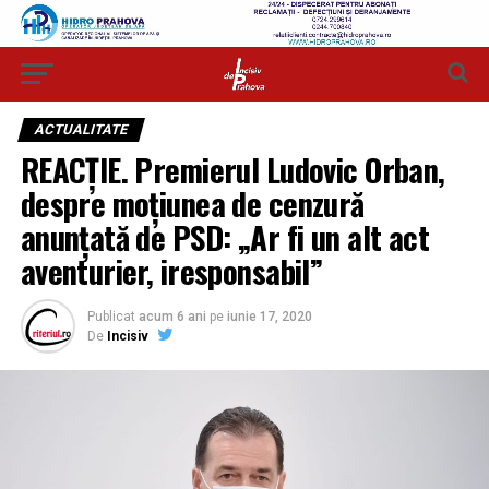
ACTUALITATE
REACȚIE. Premierul Ludovic Orban,
despre moțiunea de cenzură
anunțată de PSD: „Ar fi un alt act
aventurier, iresponsabil”
Publicat
acum 6 ani
pe
iunie 17, 2020
De
Incisiv