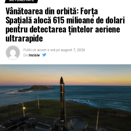
Vânătoarea din orbită: Forța
Spațială alocă 615 milioane de dolari
pentru detectarea țintelor aeriene
ultrarapide
Publicat
acum o oră
pe
august 7, 2026
De
Incisiv