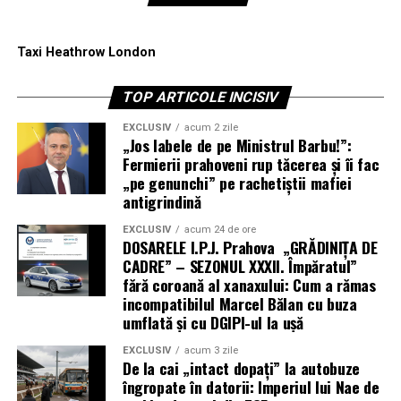
Taxi Heathrow London
TOP ARTICOLE INCISIV
EXCLUSIV
acum 2 zile
„Jos labele de pe Ministrul Barbu!”:
Fermierii prahoveni rup tăcerea și îi fac
„pe genunchi” pe rachetiștii mafiei
antigrindină
EXCLUSIV
acum 24 de ore
DOSARELE I.P.J. Prahova „GRĂDINIȚA DE
CADRE” – SEZONUL XXXII. Împăratul”
fără coroană al xanaxului: Cum a rămas
incompatibilul Marcel Bălan cu buza
umflată și cu DGIPI-ul la ușă
EXCLUSIV
acum 3 zile
De la cai „intact dopați” la autobuze
îngropate în datorii: Imperiul lui Nae de