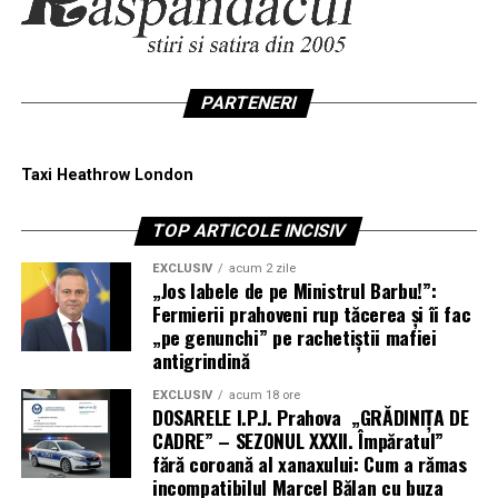
PARTENERI
Taxi Heathrow London
TOP ARTICOLE INCISIV
EXCLUSIV
acum 2 zile
„Jos labele de pe Ministrul Barbu!”:
Fermierii prahoveni rup tăcerea și îi fac
„pe genunchi” pe rachetiștii mafiei
antigrindină
EXCLUSIV
acum 18 ore
DOSARELE I.P.J. Prahova „GRĂDINIȚA DE
CADRE” – SEZONUL XXXII. Împăratul”
fără coroană al xanaxului: Cum a rămas
incompatibilul Marcel Bălan cu buza