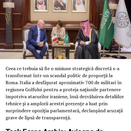
Senatorii au respins, de asemenea, o cerere importantă
care ar fi permis Pentagonului să angajeze fonduri
pentru cinci programe majore de muniții:
interceptoarele PAC-3 pentru sistemul Patriot,
rachetele de croazieră Tomahawk, rachetele aer-aer
AMRAAM și două variante ale rachetelor Standard
Missile-3. Fără această derogare, guvernul riscă
penalități de anulare a contractelor multianuale din
cauza cantităților negociate anterior.
Ceea ce trebuia să fie o misiune strategică discretă s-a
transformat într-un scandal politic de proporții la
În locul acestor flexibilități, Senatul a inclus doar
Roma. Italia a desfășurat aproximativ 700 de militari în
prevederile standard care interzic Pentagonului să
regiunea Golfului pentru a proteja națiunile partenere
inițieze programe noi sau contracte multianuale
împotriva atacurilor iraniene, însă dezvăluirea detaliilor
folosind fondurile din rezoluția de continuare.
tehnice și a amplorii acestei prezențe a luat prin
surprindere opoziția parlamentară, declanșând acuzații
Fără scutire de la reducerile automate de cheltuieli
grave de lipsă de transparență.
O altă cerere respinsă a vizat scutirea fondurilor de