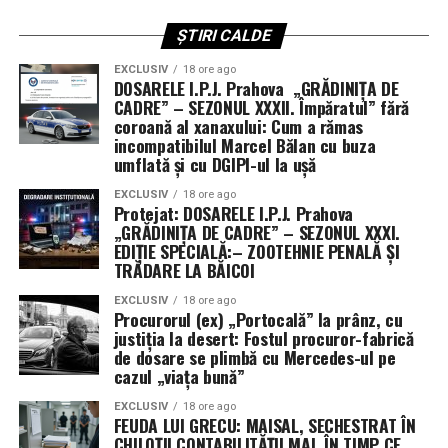
de presă ale Pentagonului, ci în registrele companiilor
de asigurări și ale proprietarilor de nave. Dacă aceștia
ȘTIRI CALDE
decid că riscul este prea mare — așa cum au făcut-o deja
EXCLUSIV
18 ore ago
— traficul încetează, iar economia mondială intră în
DOSARELE I.P.J. Prahova „GRĂDINIȚA DE
colaps.
CADRE” – SEZONUL XXXII. Împăratul” fără
coroană al xanaxului: Cum a rămas
incompatibilul Marcel Bălan cu buza
Deși navele de război americane au reușit să se protejeze
umflată și cu DGIPI-ul la ușă
de drone și bărci rapide, ele au eșuat în misiunea de a
extinde această protecție asupra flotei comerciale.
EXCLUSIV
18 ore ago
Protejat: DOSARELE I.P.J. Prahova
Auto-apărarea nu este suficientă atunci când misiunea
„GRĂDINIȚA DE CADRE” – SEZONUL XXXI.
ta principală este menținerea căilor navigabile deschise.
EDIȚIE SPECIALĂ:– ZOOTEHNIE PENALĂ ȘI
TRĂDARE LA BĂICOI
Lecția istoriei și eșecul tactic al noii ere
EXCLUSIV
18 ore ago
Procurorul (ex) „Portocală” la prânz, cu
Istoria navală ne învață că, în ambele Războaie
justiția la desert: Fostul procuror-fabrică
Mondiale, aliații au fost reticenți în a adopta sistemul
de dosare se plimbă cu Mercedes-ul pe
cazul „viața bună”
convoaielor, preferând să „vâneze” amenințarea. În
ambele cazuri, strategia a eșuat catastrofal până când s-
EXCLUSIV
18 ore ago
FEUDA LUI GRECU: MAISAL, SECHESTRAT ÎN
a revenit la escortarea directă. Astăzi, Marina pare să
CHILOȚII CONTABILITĂȚII MAI, ÎN TIMP CE
repete aceleași greșeli, încercând să creeze „coridoare