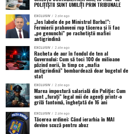
POLIȚIȘTII SUNT UMILIȚI PRIN TRIBUNALE
sigure” de la distanță, o tactică ce nu a reușit să
convingă armatorii să își trimită navele la apă.
EXCLUSIV
2 zile ago
„Jos labele de pe Ministrul Barbu!”:
Fermierii prahoveni rup tăcerea și îi fac
După cinci luni de conflict, concluzia este ineluctabilă: o
„pe genunchi” pe rachetiștii mafiei
strâmtoare blocată sub ochii unei flote de 290 de nave și
antigrindină
345.000 de marinari este, prin definiție, un eșec naval.
Până când această problemă nu va fi diagnosticată și
EXCLUSIV
2 zile ago
Racheta de aur în fondul de ten al
rezolvată, supremația maritimă a SUA rămâne doar un
Guvernului: Cum să toci 100 de milioane
concept teoretic, în timp ce 500 de nave comerciale
păzind norii, în timp ce „mafia
antigrindină” bombardează doar bugetul de
stau blocate, așteptând o siguranță care nu mai vine.
stat
EXCLUSIV
2 zile ago
Marea impostură salarială din Poliție: Cum
sunt „furați” legal mii de agenți printr-o
grilă fantomă, înghețată de 16 ani
EXCLUSIV
2 zile ago
Tăcerea ordinei: Când ierarhia în MAI
devine scuză pentru abuz