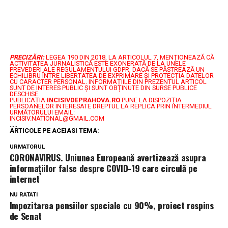
PRECIZĂRI:
LEGEA 190 DIN 2018, LA ARTICOLUL 7, MENŢIONEAZĂ CĂ
ACTIVITATEA JURNALISTICĂ ESTE EXONERATĂ DE LA UNELE
PREVEDERI ALE REGULAMENTULUI GDPR, DACĂ SE PĂSTREAZĂ UN
ECHILIBRU ÎNTRE LIBERTATEA DE EXPRIMARE ŞI PROTECŢIA DATELOR
CU CARACTER PERSONAL.
INFORMAȚIILE DIN PREZENTUL ARTICOL
SUNT DE INTERES PUBLIC ȘI SUNT OBȚINUTE DIN SURSE PUBLICE
DESCHISE.
PUBLICAȚIA
INCISIVDEPRAHOVA.RO
PUNE LA DISPOZIȚIA
PERSOANELOR INTERESATE DREPTUL LA REPLICA PRIN INTERMEDIUL
URMĂTORULUI EMAIL:
INCISIV.NATIONAL@GMAIL.COM
.....
ARTICOLE PE ACEIASI TEMA:
URMATORUL
CORONAVIRUS. Uniunea Europeană avertizează asupra
informațiilor false despre COVID-19 care circulă pe
internet
NU RATATI
Impozitarea pensiilor speciale cu 90%, proiect respins
de Senat