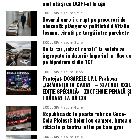
umflată și cu DGIPI-ul la ușă
EXCLUSIV
acum 5 zile
Dosarul care i-a rupt pe procurori de
oboseală: plângerea politistului Vitalie
Josanu, cărată pe targă între parchete
EXCLUSIV
acum 3 zile
De la cai „intact dopați” la autobuze
îngropate în datorii: Imperiul lui Nae de
pe hipodrom și din TCE
EXCLUSIV
acum 18 ore
Protejat: DOSARELE I.P.J. Prahova
„GRĂDINIȚA DE CADRE” – SEZONUL XXXI.
EDIȚIE SPECIALĂ:– ZOOTEHNIE PENALĂ ȘI
TRĂDARE LA BĂICOI
EXCLUSIV
acum 4 zile
Republica de la poarta fabricii Coca-
Cola Ploiesti: boieri cu camere, butoaie
rătăcite și teatru ieftin pe bani grei
EXCLUSIV
acum 4 zile