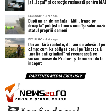
jaf „legal” și corecție rușinoasă pentru MAI
EXCLUSIV
3 zile ago
După un an de amânări, MAI „trage pe
dreapta” polițiștii tineri: cum își sabotează
statul propriii oameni
EXCLUSIV
4 zile ago
Doi ani fără rachete, doi ani cu adevărul pe
câmp: cum i‑a obligat cerul pe Tánczos &
„mafia antigrindină” să recunoască ce
scriau Incisiv de Prahova și fermierii de la
început
PARTENER MEDIA EXCLUSIV