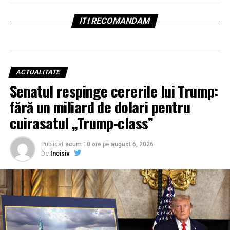
ITI RECOMANDAM
ACTUALITATE
Senatul respinge cererile lui Trump:
fără un miliard de dolari pentru
cuirasatul „Trump-class”
Publicat
acum 18 ore
pe
august 6, 2026
De
Incisiv