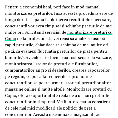
Pentru a economisi bani, poti face in mod manual
monitorizarea preturilor. Insa aceasta procedura este de
lunga durata si pana la obtinerea rezultatelor necesare,
concurentii vor avea timp sa isi schimbe preturile de mai
multe ori. Solicitand serviciul de
monitorizare preturi cu
Copio
de la profesionisti, vei reusi sa analizezi usor si
rapid preturile, chiar daca se schimba de mai multe ori
pe zi, sa evaluezi fluctuatia preturilor de piata pentru
bunurile/serviciile care tocmai au fost scoase la vanzare,
monitorizarea listelor de preturi ale furnizorilor,
cumparatorilor angro si dealerilor, crearea rapoartelor
pe regiuni, se pot afla reducerile si promotiile
concurentilor, se poate urmari istoricul preturilor altor
magazine online si multe altele. Monitorizare preturi cu
Copio, ofera o oportunitate reala de a urmari preturile
concurentilor in timp real. Vei fi intotdeauna constient
de cele mai mici modificari ale politicii de pret a
concurentilor. Aceasta inseamna ca magazinul tau