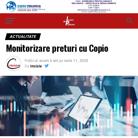
ACTUALITATE
Monitorizare preturi cu Copio
Publicat
acum 6 ani
pe
iunie 11, 2020
De
Incisiv