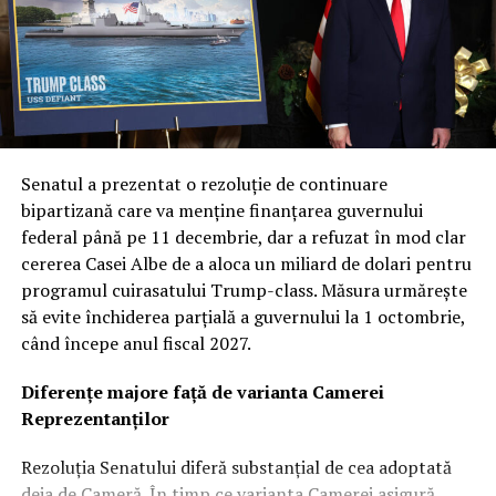
Senatul a prezentat o rezoluție de continuare
bipartizană care va menține finanțarea guvernului
federal până pe 11 decembrie, dar a refuzat în mod clar
cererea Casei Albe de a aloca un miliard de dolari pentru
programul cuirasatului Trump-class. Măsura urmărește
să evite închiderea parțială a guvernului la 1 octombrie,
când începe anul fiscal 2027.
Diferențe majore față de varianta Camerei
Reprezentanților
Rezoluția Senatului diferă substanțial de cea adoptată
deja de Cameră. În timp ce varianta Camerei asigură