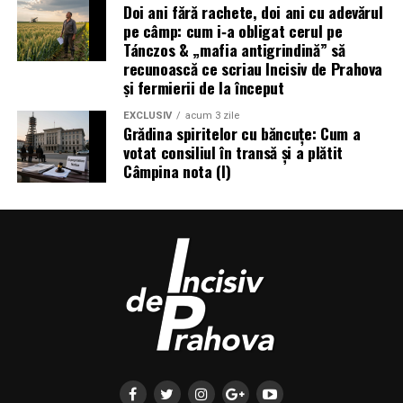
Doi ani fără rachete, doi ani cu adevărul
pe câmp: cum i‑a obligat cerul pe
Tánczos & „mafia antigrindină” să
recunoască ce scriau Incisiv de Prahova
și fermierii de la început
EXCLUSIV
acum 3 zile
Grădina spiritelor cu băncuțe: Cum a
votat consiliul în transă și a plătit
Câmpina nota (I)