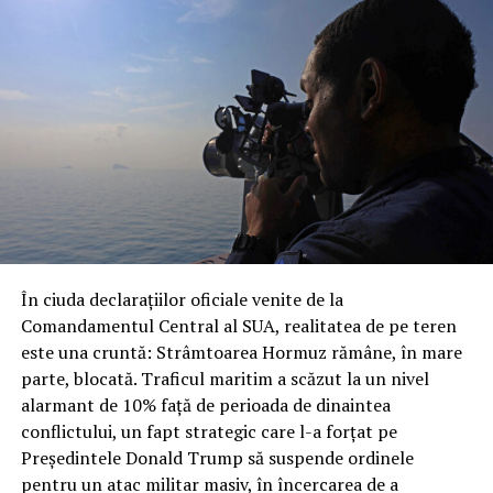
de noi fonduri și flexibilități pentru Pentagon.
radare Kronos, alături de tehnologia ACUS-E produsă de
Leonardo, special concepută pentru a neutraliza
amenințarea dronelor de mici dimensiuni. Importanța
misiunii este subliniată de faptul că Roma a trimis
echipamente de o raritate și complexitate extremă, a
căror eventuală pierdere ar fi o lovitură grea pentru
capacitatea națională de apărare.
Revolta în Parlament: „O răsturnare
inacceptabilă a regulilor
În ciuda declarațiilor oficiale venite de la
democratice”
Comandamentul Central al SUA, realitatea de pe teren
este una cruntă: Strâmtoarea Hormuz rămâne, în mare
Dezvăluirea publică a acestor detalii, apărută inițial pe
parte, blocată. Traficul maritim a scăzut la un nivel
site-ul Ministerului Apărării, a provocat o undă de șoc
alarmant de 10% față de perioada de dinaintea
printre parlamentarii din opoziție. Partidul Democrat a
conflictului, un fapt strategic care l-a forțat pe
reacționat dur, acuzând guvernul condus de Giorgia
Președintele Donald Trump să suspende ordinele
Meloni că a trimis sute de soldați în zone de criză fără
pentru un atac militar masiv, în încercarea de a
un mandat clar și fără informarea prealabilă a