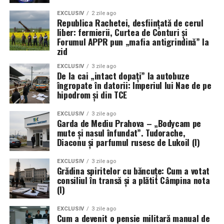
EXCLUSIV
2 zile ago
Republica Rachetei, desființată de cerul
liber: fermierii, Curtea de Conturi și
Forumul APPR pun „mafia antigrindină” la
zid
EXCLUSIV
3 zile ago
De la cai „intact dopați” la autobuze
îngropate în datorii: Imperiul lui Nae de pe
hipodrom și din TCE
EXCLUSIV
3 zile ago
Garda de Mediu Prahova – „Bodycam pe
mute și nasul înfundat”. Tudorache,
Diaconu și parfumul rusesc de Lukoil (I)
EXCLUSIV
3 zile ago
Grădina spiritelor cu băncuțe: Cum a votat
consiliul în transă și a plătit Câmpina nota
(I)
EXCLUSIV
3 zile ago
Cum a devenit o pensie militară manual de