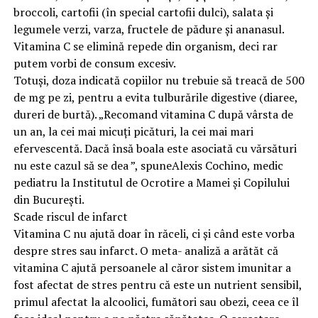
broccoli, cartofii (în special cartofii dulci), salata și
legumele verzi, varza, fructele de pădure și ananasul.
Vitamina C se elimină repede din organism, deci rar
putem vorbi de consum excesiv.
Totuși, doza indicată copiilor nu trebuie să treacă de 500
de mg pe zi, pentru a evita tulburările digestive (diaree,
dureri de burtă). „Recomand vitamina C după vârsta de
un an, la cei mai micuți picături, la cei mai mari
efervescentă. Dacă însă boala este asociată cu vărsături
nu este cazul să se dea ”, spuneAlexis Cochino, medic
pediatru la Institutul de Ocrotire a Mamei și Copilului
din București.
Scade riscul de infarct
Vitamina C nu ajută doar în răceli, ci și când este vorba
despre stres sau infarct. O meta- analiză a arătăt că
vitamina C ajută persoanele al căror sistem imunitar a
fost afectat de stres pentru că este un nutrient sensibil,
primul afectat la alcoolici, fumători sau obezi, ceea ce îl