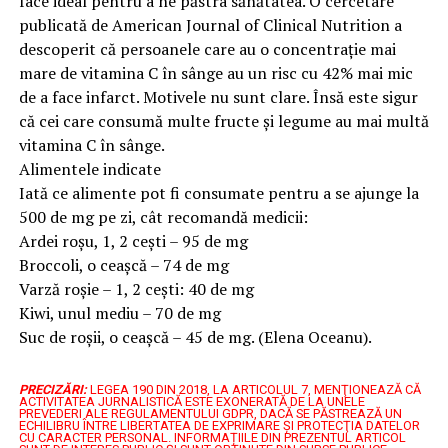
face ideal pentru a ne păstra sănătatea. O cercetare
publicată de American Journal of Clinical Nutrition a
descoperit că persoanele care au o concentrație mai
mare de vitamina C în sânge au un risc cu 42% mai mic
de a face infarct. Motivele nu sunt clare. Însă este sigur
că cei care consumă multe fructe și legume au mai multă
vitamina C în sânge.
Alimentele indicate
Iată ce alimente pot fi consumate pentru a se ajunge la
500 de mg pe zi, cât recomandă medicii:
Ardei roșu, 1, 2 cești – 95 de mg
Broccoli, o ceașcă – 74 de mg
Varză roșie – 1, 2 cești: 40 de mg
Kiwi, unul mediu – 70 de mg
Suc de roșii, o ceașcă – 45 de mg. (Elena Oceanu).
PRECIZĂRI:
LEGEA 190 DIN 2018, LA ARTICOLUL 7, MENŢIONEAZĂ CĂ
ACTIVITATEA JURNALISTICĂ ESTE EXONERATĂ DE LA UNELE
PREVEDERI ALE REGULAMENTULUI GDPR, DACĂ SE PĂSTREAZĂ UN
ECHILIBRU ÎNTRE LIBERTATEA DE EXPRIMARE ŞI PROTECŢIA DATELOR
CU CARACTER PERSONAL.
INFORMAȚIILE DIN PREZENTUL ARTICOL