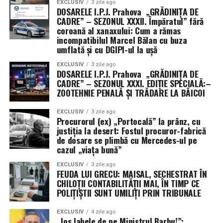
EXCLUSIV
3 zile ago
DOSARELE I.P.J. Prahova „GRĂDINIȚA DE
CADRE” – SEZONUL XXXII. Împăratul” fără
coroană al xanaxului: Cum a rămas
incompatibilul Marcel Bălan cu buza
umflată și cu DGIPI-ul la ușă
EXCLUSIV
3 zile ago
DOSARELE I.P.J. Prahova „GRĂDINIȚA DE
CADRE” – SEZONUL XXXI. EDIȚIE SPECIALĂ:–
ZOOTEHNIE PENALĂ ȘI TRĂDARE LA BĂICOI
EXCLUSIV
3 zile ago
Procurorul (ex) „Portocală” la prânz, cu
justiția la desert: Fostul procuror-fabrică
de dosare se plimbă cu Mercedes-ul pe
cazul „viața bună”
EXCLUSIV
3 zile ago
FEUDA LUI GRECU: MAISAL, SECHESTRAT ÎN
CHILOȚII CONTABILITĂȚII MAI, ÎN TIMP CE
POLIȚIȘTII SUNT UMILIȚI PRIN TRIBUNALE
EXCLUSIV
4 zile ago
„Jos labele de pe Ministrul Barbu!”: