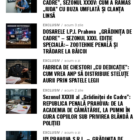
CADRE”, SEZONUL XXXIV: CUM A RĂMAS
„IUDA” CU BUZA UMFLATĂ ȘI CLANȚA
LINSĂ
EXCLUSIV
acum 3 zile
DOSARELE I.P.J. Prahova „GRĂDINIȚA DE
CADRE” – SEZONUL XXXI. EDIȚIE
SPECIALĂ:– ZOOTEHNIE PENALĂ ȘI
TRĂDARE LA BĂICOI
EXCLUSIV
acum o zi
FABRICA DE CHESTORI „CU DEDICAȚIE”:
CUM VREA ANP SĂ DISTRIBUIE STELUȚE
AURII PRIN SPATELE LEGII
EXCLUSIV
acum 2 zile
Sezonul XXXIII al „Grădiniței de Cadre”:
REPUBLICA PENALĂ PRAHOVA: DE LA
ACADEMIA DE CĂMĂTĂRIE, LA PUMNI ÎN
GURA COPIILOR SUB PRIVIREA BLÂNDĂ A
POLIȚIEI
EXCLUSIV
acum o zi
IPJ PRAHOVA S.R.L. –„GRĂDINIȚA DE