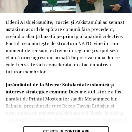
capacitățile tehnice ale companiilor, ci și nevoia urgentă
de a avea fluxuri constante și sigure de date radar la
nivelul întregului sistem de apărare.
Liderii Arabiei Saudite, Turciei și Pakistanului au semnat
Integrare hibridă: Datele comerciale
astăzi un acord de apărare comună fără precedent,
creând o alianță bazată pe principiul apărării colective.
vor completa sistemele clasificate
Pactul, ce amintește de structura NATO, vine într-un
de recunoaștere
moment de tensiuni extreme în regiune și stipulează
clar că orice agresiune armată împotriva unuia dintre
Miza principală a acestui parteneriat este crearea unei
cele trei state va fi considerată un atac împotriva
rețele hibride de supraveghere. Prin fuziunea
tuturor membrilor.
capabilităților SAR comerciale cu sistemele naționale de
înaltă rezoluție, agenția își sporește considerabil
Jurământul de la Mecca: Solidaritate islamică și
capacitatea de recunoaștere și flexibilitatea de reacție.
interese strategice comune
Documentul istoric a fost
Radarul cu apertură sintetică este vital deoarece
parafat de Prințul Moștenitor saudit Mohammed bin
permite observarea obiectivelor de interes indiferent de
Salman, președintele turc Recep Tayyip Erdoğan și
condițiile meteorologice sau de momentul zilei, trecând
prim-ministrul pakistanez Muhammad Sharif, în cadrul
prin nori sau întuneric.
summitului desfășurat în orașul sfânt Mecca. Semnatarii
au invocat legăturile istorice profunde și „frăția” dintre
CITESTE IN CONTINUARE