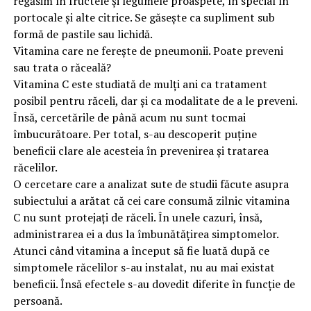
regăsim în fructele și legumele proaspete, în special în
portocale și alte citrice. Se găsește ca supliment sub
formă de pastile sau lichidă.
Vitamina care ne ferește de pneumonii. Poate preveni
sau trata o răceală?
Vitamina C este studiată de mulți ani ca tratament
posibil pentru răceli, dar și ca modalitate de a le preveni.
Însă, cercetările de până acum nu sunt tocmai
îmbucurătoare. Per total, s-au descoperit puține
beneficii clare ale acesteia în prevenirea și tratarea
răcelilor.
O cercetare care a analizat sute de studii făcute asupra
subiectului a arătat că cei care consumă zilnic vitamina
C nu sunt protejați de răceli. În unele cazuri, însă,
administrarea ei a dus la îmbunătățirea simptomelor.
Atunci când vitamina a început să fie luată după ce
simptomele răcelilor s-au instalat, nu au mai existat
beneficii. Însă efectele s-au dovedit diferite în funcție de
persoană.