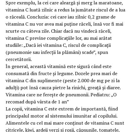
Spre exemplu, la cei care aleargă și merg la maratoane,
vitamina C luată zilnic a redus la jumătate riscul de a lua
o răceală. Concluzia: cei care iau zilnic 0,2 grame de
vitamina C nu vor avea mai puține răceli, însă vor fi mai
scurte cu câteva zile. Chiar dacă nu vindecă răceli,
vitamina C previne complicațiile lor, au mai arătat
studiile: „Dacă iei vitamina C, riscul de complicații
(pneumonie sau infecții la plămâni) scade”, spun
cercetătorii.
În general, această vitamină este sigură când este
consumată din fructe și legume. Dozele prea mari de
vitamina C din suplimente (peste 2.000 de mg pe zi la
adulți) pot însă cauza pietre la rinichi, greață și diaree.
Vitamina care ne ferește de pneumonii. Pediatru: „O
recomad după vârsta de 1 an”
La copii, vitamina C este extrem de importantă, fiind
principalul motor al sistemului imunitar al copilului.
Alimentele cu cel mai mare conținut de vitamina C sunt
citricele, kiwi, ardeii verzi și roșii, căpșunile, tomatele,