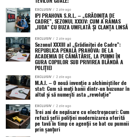
TEVILOR GOALE!
au precizat că decizia este dictată strict de protocoalele
EXCLUSIV
2 zile ago
de securitate operațională (OPSEC), menite să protejeze
IPJ PRAHOVA S.R.L. – „GRĂDINIȚA DE
profilurile misiunilor sensibile și capacitățile specifice
CADRE”, SEZONUL XXXIV: CUM A RĂMAS
„IUDA” CU BUZA UMFLATĂ ȘI CLANȚA LINSĂ
dezvoltate.
EXCLUSIV
2 zile ago
Această practică a Pentagonului, de a ascunde detaliile
Sezonul XXXIII al „Grădiniței de Cadre”:
despre contractori și valorile exacte ale premiilor,
REPUBLICA PENALĂ PRAHOVA: DE LA
devine din ce în ce mai frecventă. Justificarea oficială
ACADEMIA DE CĂMĂTĂRIE, LA PUMNI ÎN
GURA COPIILOR SUB PRIVIREA BLÂNDĂ A
este nevoia de a preveni transferul de informații
POLIȚIEI
strategice către puteri rivale precum China. Utilizarea
unor vehicule contractuale non-tradiționale permite
EXCLUSIV
2 zile ago
M.A.I. – O nouă invenție a alchimiștilor de
ocolirea cerințelor standard de raportare publică,
stat: Cum să muți banii dintr-un buzunar în
oferind armatei o mai mare libertate de mișcare, dar și
altul și să numești asta „revoluție”
un grad sporit de discreție în cursa pentru supremație
tehnologică în spațiul cosmic.
EXCLUSIV
2 zile ago
Trei ani de nepăsare cu electroșocuri: Cum
refuză șefii poliției modernizarea oferită
pe tavă în timp ce agenții se bat cu pumnii
prin șanțuri