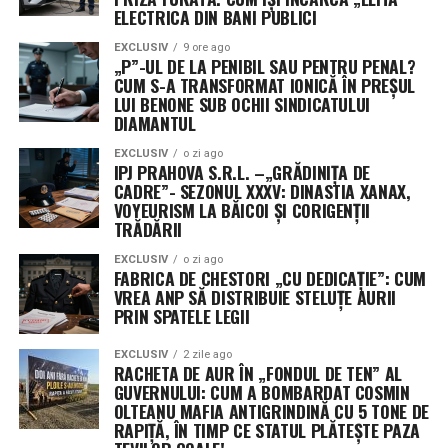
ELECTRICA DIN BANI PUBLICI
optimizați pentru comunicare de mare bandă și latență
scăzută.
EXCLUSIV
9 ore ago
„P”-UL DE LA PENIBIL SAU PENTRU PENAL?
CUM S-A TRANSFORMAT IONICĂ ÎN PREȘUL
Aceste platforme orbitale vor fi transportate în spațiu
LUI BENONE SUB OCHII SINDICATULUI
de noua rachetă Neutron, un lansator de clasă grea
DIAMANTUL
programat pentru primul zbor spre finalul acestui an,
EXCLUSIV
o zi ago
de la complexul din Wallops Island, Virginia. Designul
IPJ PRAHOVA S.R.L. –„GRĂDINIȚA DE
plat permite optimizarea spațiului în interiorul rachetei,
CADRE”- SEZONUL XXXV: DINASTIA XANAX,
facilitând desfășurarea rapidă a unor rețele vaste de
VOYEURISM LA BĂICOI ȘI CORIGENȚII
TRĂDĂRII
senzori, esențiale pentru detectarea țintelor mobile în
timp real.
EXCLUSIV
o zi ago
FABRICA DE CHESTORI „CU DEDICAȚIE”: CUM
VREA ANP SĂ DISTRIBUIE STELUȚE AURII
Misterul celui de-al treilea jucător: Securitatea
PRIN SPATELE LEGII
operațională ascunde identitatea unor contractori
cheie
EXCLUSIV
2 zile ago
RACHETA DE AUR ÎN „FONDUL DE TEN” AL
GUVERNULUI: CUM A BOMBARDAT COSMIN
Un aspect neobișnuit al acestui anunț este menținerea
OLTEANU MAFIA ANTIGRINDINĂ CU 5 TONE DE
sub anonimat a celui de-al treilea beneficiar al
RAPIȚĂ, ÎN TIMP CE STATUL PLĂTEȘTE PAZA
contractului. Purtătorii de cuvânt ai comandamentului