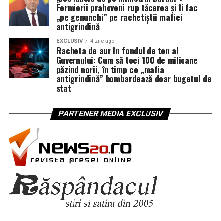
Fermierii prahoveni rup tăcerea și îi fac
„pe genunchi” pe rachetiștii mafiei
antigrindină
EXCLUSIV
4 zile ago
Racheta de aur în fondul de ten al
Guvernului: Cum să toci 100 de milioane
păzind norii, în timp ce „mafia
antigrindină” bombardează doar bugetul de
stat
PARTENER MEDIA EXCLUSIV