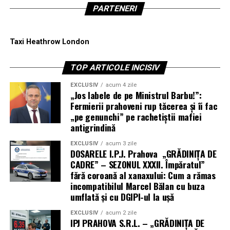
PARTENERI
Taxi Heathrow London
TOP ARTICOLE INCISIV
EXCLUSIV
acum 4 zile
„Jos labele de pe Ministrul Barbu!”:
Fermierii prahoveni rup tăcerea și îi fac
„pe genunchi” pe rachetiștii mafiei
antigrindină
EXCLUSIV
acum 3 zile
DOSARELE I.P.J. Prahova „GRĂDINIȚA DE
CADRE” – SEZONUL XXXII. Împăratul”
fără coroană al xanaxului: Cum a rămas
incompatibilul Marcel Bălan cu buza
umflată și cu DGIPI-ul la ușă
EXCLUSIV
acum 2 zile
IPJ PRAHOVA S.R.L. – „GRĂDINIȚA DE