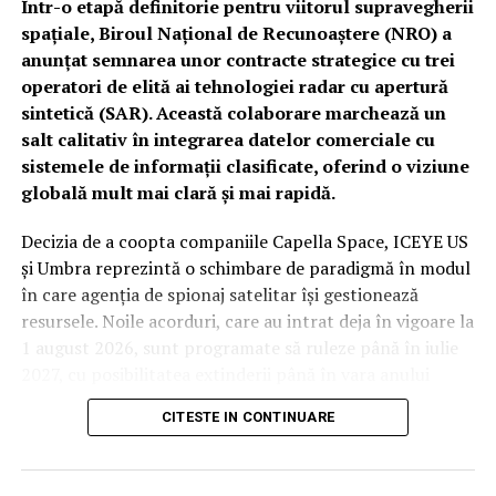
Într-o etapă definitorie pentru viitorul supravegherii
spațiale, Biroul Național de Recunoaștere (NRO) a
anunțat semnarea unor contracte strategice cu trei
operatori de elită ai tehnologiei radar cu apertură
sintetică (SAR). Această colaborare marchează un
salt calitativ în integrarea datelor comerciale cu
sistemele de informații clasificate, oferind o viziune
globală mult mai clară și mai rapidă.
Decizia de a coopta companiile Capella Space, ICEYE US
și Umbra reprezintă o schimbare de paradigmă în modul
în care agenția de spionaj satelitar își gestionează
resursele. Noile acorduri, care au intrat deja în vigoare la
1 august 2026, sunt programate să ruleze până în iulie
2027, cu posibilitatea extinderii până în vara anului
2029. Deși valorile financiare rămân confidențiale din
CITESTE IN CONTINUARE
cauza bugetului clasificat al agenției, impactul
operațional este considerat unul major.