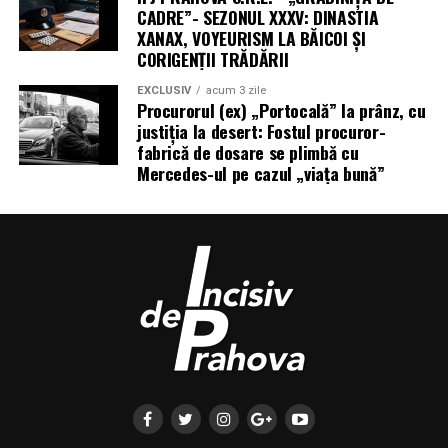
CADRE”- SEZONUL XXXV: DINASTIA
XANAX, VOYEURISM LA BĂICOI ȘI
CORIGENȚII TRĂDĂRII
EXCLUSIV
acum 3 zile
Procurorul (ex) „Portocală” la prânz, cu
justiția la desert: Fostul procuror-
fabrică de dosare se plimbă cu
Mercedes-ul pe cazul „viața bună”