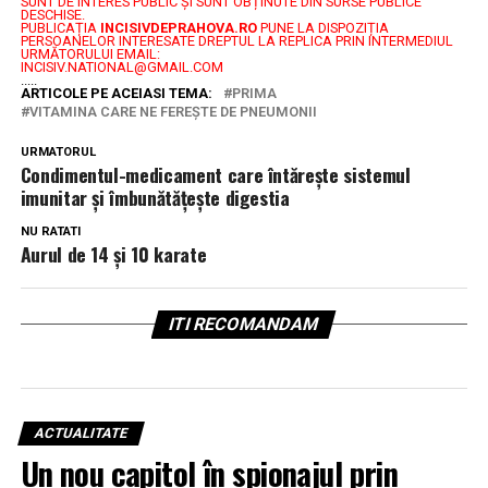
SUNT DE INTERES PUBLIC ȘI SUNT OBȚINUTE DIN SURSE PUBLICE
DESCHISE.
PUBLICAȚIA
INCISIVDEPRAHOVA.RO
PUNE LA DISPOZIȚIA
PERSOANELOR INTERESATE DREPTUL LA REPLICA PRIN INTERMEDIUL
URMĂTORULUI EMAIL:
INCISIV.NATIONAL@GMAIL.COM
.....
ARTICOLE PE ACEIASI TEMA:
PRIMA
VITAMINA CARE NE FEREȘTE DE PNEUMONII
URMATORUL
Condimentul-medicament care întărește sistemul
imunitar și îmbunătățește digestia
NU RATATI
Aurul de 14 și 10 karate
ITI RECOMANDAM
ACTUALITATE
Un nou capitol în spionajul prin