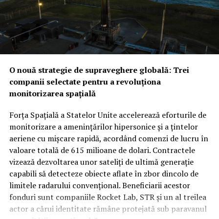
informații.
Provocarea iraniană: Între descurajarea strategică și
Obiectivul final este clar: o tranziție rapidă de la inovația
testul realității din teren
Noua alianță ar putea fi
brută la aplicații practice pe teren. Prin această
testată mult mai curând decât se anticipa, pe fondul
strategie, Statele Unite își asigură o supremație
amenințărilor constante venite din partea forțelor
tehnologică în spațiu, utilizând agilitatea companiilor
susținute de Iran. În timp ce Washingtonul ar putea
O nouă strategie de supraveghere globală: Trei
comerciale pentru a fortifica un sistem de apărare care
vedea cu ochi buni această redistribuire a
companii selectate pentru a revoluționa
devine tot mai dependent de date precise și livrate
responsabilităților de securitate între aliații săi
monitorizarea spațială
instantaneu.
regionali, unii analiști rămân sceptici cu privire la
aplicabilitatea imediată a clauzei de apărare colectivă.
Forța Spațială a Statelor Unite accelerează eforturile de
Rămâne de văzut dacă, în cazul unui atac iminent din
monitorizare a amenințărilor hipersonice și a țintelor
partea proxy-urilor Teheranului, Ankara și Islamabadul
aeriene cu mișcare rapidă, acordând comenzi de lucru în
vor interveni militar pentru a proteja regatul saudit,
valoare totală de 615 milioane de dolari. Contractele
transformând semnăturile de astăzi într-o realitate
vizează dezvoltarea unor sateliți de ultimă generație
operativă.
capabili să detecteze obiecte aflate în zbor dincolo de
limitele radarului convențional. Beneficiarii acestor
fonduri sunt companiile Rocket Lab, STR și un al treilea
actor a cărui identitate rămâne protejată sub paravanul