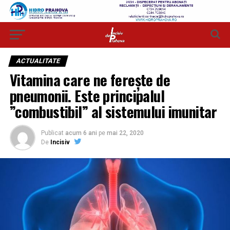
ACTUALITATE
Vitamina care ne ferește de
pneumonii. Este principalul
”combustibil” al sistemului imunitar
Publicat
acum 6 ani
pe
mai 22, 2020
De
Incisiv