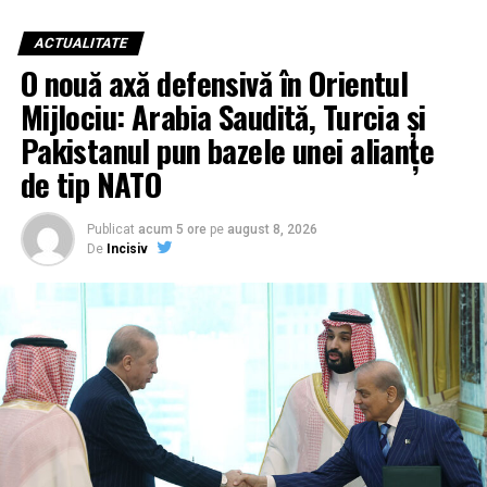
ACTUALITATE
O nouă axă defensivă în Orientul
Mijlociu: Arabia Saudită, Turcia și
Pakistanul pun bazele unei alianțe
de tip NATO
Publicat
acum 5 ore
pe
august 8, 2026
De
Incisiv