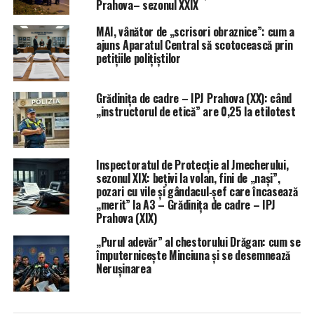
Prahova– sezonul XXIX
MAI, vânător de „scrisori obraznice”: cum a
ajuns Aparatul Central să scotocească prin
petițiile polițiștilor
Grădinița de cadre – IPJ Prahova (XX): când
„instructorul de etică” are 0,25 la etilotest
Inspectoratul de Protecție al Jmecherului,
sezonul XIX: bețivi la volan, fini de „nași”,
pozari cu vile și gândacul‑șef care încasează
„merit” la A3 – Grădinița de cadre – IPJ
Prahova (XIX)
„Purul adevăr” al chestorului Drăgan: cum se
împuternicește Minciuna și se desemnează
Nerușinarea