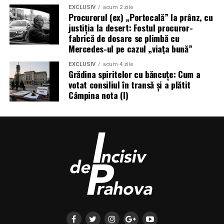
EXCLUSIV
acum 2 zile
Procurorul (ex) „Portocală” la prânz, cu
justiția la desert: Fostul procuror-
fabrică de dosare se plimbă cu
Mercedes-ul pe cazul „viața bună”
EXCLUSIV
acum 4 zile
Grădina spiritelor cu băncuțe: Cum a
votat consiliul în transă și a plătit
Câmpina nota (I)