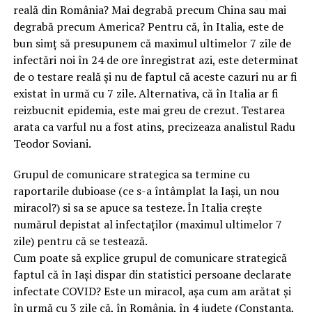
reală din România? Mai degrabă precum China sau mai
degrabă precum America? Pentru că, în Italia, este de
bun simț să presupunem că maximul ultimelor 7 zile de
infectări noi în 24 de ore înregistrat azi, este determinat
de o testare reală și nu de faptul că aceste cazuri nu ar fi
existat în urmă cu 7 zile. Alternativa, că în Italia ar fi
reizbucnit epidemia, este mai greu de crezut. Testarea
arata ca varful nu a fost atins, precizeaza analistul Radu
Teodor Soviani.
Grupul de comunicare strategica sa termine cu
raportarile dubioase (ce s-a întâmplat la Iași, un nou
miracol?) si sa se apuce sa testeze. În Italia crește
numărul depistat al infectaților (maximul ultimelor 7
zile) pentru că se testează.
Cum poate să explice grupul de comunicare strategică
faptul că în Iași dispar din statistici persoane declarate
infectate COVID? Este un miracol, așa cum am arătat și
în urmă cu 3 zile că, în România, în 4 județe (Constanța,