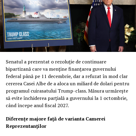
1,6 miliarde pentru lansări viitoare, oficialii americani
subliniază importanța de a nu depinde de o singură
soluție tehnică.
Col. Ryan Frazier a explicat că nucleul acestei noi etape
este diversificarea capacităților. Prin explorarea unor
inovații și tehnologii unice, Forța Spațială urmărește să
obțină avantaje de performanță distincte, garantând că
Senatul a prezentat o rezoluție de continuare
armata va dispune de cea mai avansată tehnologie
bipartizană care va menține finanțarea guvernului
disponibilă pe piață. Această abordare multi-vectorială
federal până pe 11 decembrie, dar a refuzat în mod clar
este văzută ca o plasă de siguranță strategică în fața
cererea Casei Albe de a aloca un miliard de dolari pentru
evoluțiilor imprevizibile din teatrele de operațiuni.
programul cuirasatului Trump-class. Măsura urmărește
să evite închiderea parțială a guvernului la 1 octombrie,
Revoluția „Flatellites”: Rocket Lab propune o
când începe anul fiscal 2027.
arhitectură inovatoare pentru Neutron
Diferențe majore față de varianta Camerei
Dintre contractorii anunțați, Rocket Lab se detașează cu
Reprezentanților
o cotă de 397 de milioane de dolari. Compania cu sediul
în California va dezvolta și opera o constelație de