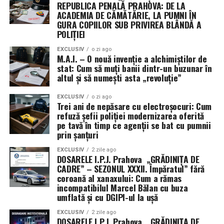
REPUBLICA PENALĂ PRAHOVA: DE LA
Patty Murray a salutat faptul că textul limitează cererile
ACADEMIA DE CĂMĂTĂRIE, LA PUMNI ÎN
de noi fonduri și flexibilități pentru Pentagon.
GURA COPIILOR SUB PRIVIREA BLÂNDĂ A
POLIȚIEI
EXCLUSIV
o zi ago
M.A.I. – O nouă invenție a alchimiștilor de
stat: Cum să muți banii dintr-un buzunar în
altul și să numești asta „revoluție”
EXCLUSIV
o zi ago
Trei ani de nepăsare cu electroșocuri: Cum
refuză șefii poliției modernizarea oferită
pe tavă în timp ce agenții se bat cu pumnii
prin șanțuri
EXCLUSIV
2 zile ago
DOSARELE I.P.J. Prahova „GRĂDINIȚA DE
CADRE” – SEZONUL XXXII. Împăratul” fără
coroană al xanaxului: Cum a rămas
incompatibilul Marcel Bălan cu buza
umflată și cu DGIPI-ul la ușă
EXCLUSIV
2 zile ago
DOSARELE I.P.J. Prahova „GRĂDINIȚA DE