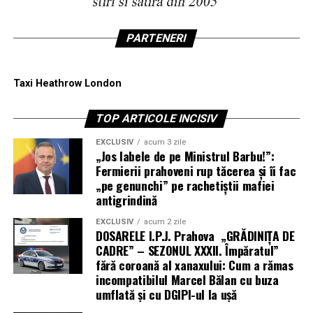
PARTENERI
Taxi Heathrow London
TOP ARTICOLE INCISIV
EXCLUSIV
acum 3 zile
„Jos labele de pe Ministrul Barbu!”:
Fermierii prahoveni rup tăcerea și îi fac
„pe genunchi” pe rachetiștii mafiei
antigrindină
EXCLUSIV
acum 2 zile
DOSARELE I.P.J. Prahova „GRĂDINIȚA DE
CADRE” – SEZONUL XXXII. Împăratul”
fără coroană al xanaxului: Cum a rămas
incompatibilul Marcel Bălan cu buza
umflată și cu DGIPI-ul la ușă