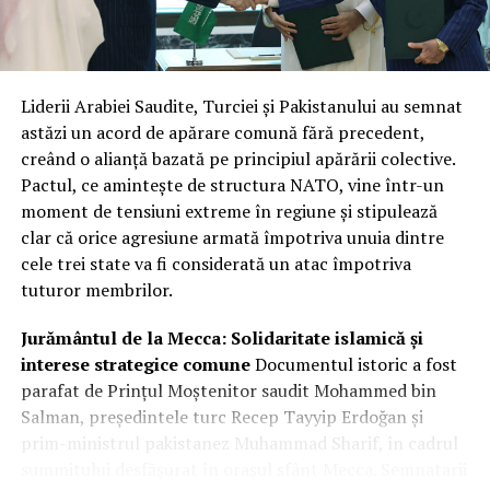
Liderii Arabiei Saudite, Turciei și Pakistanului au semnat
astăzi un acord de apărare comună fără precedent,
creând o alianță bazată pe principiul apărării colective.
Pactul, ce amintește de structura NATO, vine într-un
moment de tensiuni extreme în regiune și stipulează
clar că orice agresiune armată împotriva unuia dintre
cele trei state va fi considerată un atac împotriva
tuturor membrilor.
Jurământul de la Mecca: Solidaritate islamică și
interese strategice comune
Documentul istoric a fost
parafat de Prințul Moștenitor saudit Mohammed bin
Salman, președintele turc Recep Tayyip Erdoğan și
prim-ministrul pakistanez Muhammad Sharif, în cadrul
summitului desfășurat în orașul sfânt Mecca. Semnatarii