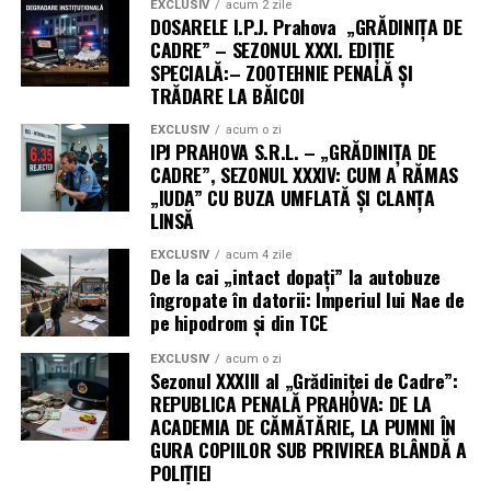
EXCLUSIV
acum 2 zile
DOSARELE I.P.J. Prahova „GRĂDINIȚA DE
CADRE” – SEZONUL XXXI. EDIȚIE
SPECIALĂ:– ZOOTEHNIE PENALĂ ȘI
TRĂDARE LA BĂICOI
EXCLUSIV
acum o zi
IPJ PRAHOVA S.R.L. – „GRĂDINIȚA DE
CADRE”, SEZONUL XXXIV: CUM A RĂMAS
„IUDA” CU BUZA UMFLATĂ ȘI CLANȚA
LINSĂ
EXCLUSIV
acum 4 zile
De la cai „intact dopați” la autobuze
îngropate în datorii: Imperiul lui Nae de
pe hipodrom și din TCE
EXCLUSIV
acum o zi
Sezonul XXXIII al „Grădiniței de Cadre”:
REPUBLICA PENALĂ PRAHOVA: DE LA
ACADEMIA DE CĂMĂTĂRIE, LA PUMNI ÎN
GURA COPIILOR SUB PRIVIREA BLÂNDĂ A
POLIȚIEI