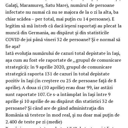
Galați, Maramureș, Satu Mare), numărul de persoane
infectate nu numai că nu se majora de la o zi la alta, ba
chiar scădea – per total, mai puțin cu 14 persoane). E
legitim să mă întreb că dacă ieșeni raportați au plecat la
muncă din Germania, au dispărut și din statisticile
COVID de joi până vineri 32 de persoane? Și e normal să
fie așa?
Iată evoluția numărului de cazuri total depistate în Iași,
așa cum au fost ele raportate de ,,grupul de comunicare
strategică): în 9 aprilie 2020, grupul de comunicare
strategică raporta 131 de cazuri în total depistate
pozitiv în Iași (în creștere cu 25 de persoane față de 8
aprilie). A doua zi (10 aprilie) erau doar 99, iar astăzi
sunt raportate 107. Ce s-a întâmplat în Iași între 9
aprilie și 10 aprilie de au dispărut din statistici 32 de
persoane? Și când are de gând administrația din
România să testeze în mod real, și nu doar mai puțin de
2.400 de teste pe zi (medie)