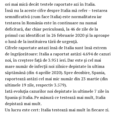
ori mai mică decât testele raportate azi în Italia.
Însă nu la aceste cifre despre Italia mă refer – testarea
semnificativă (cum face Italia) este normalitatea iar
testarea în România este în continuare nu numai
deficitară, dar chiar periculoasă, la 46 de zile de la
primul caz identificat în 26 februarie 2020 și la aproape
o lună de la instituirea tării de urgență.
Cifrele raportate astazi însă de Italia sunt însă extrem
de îngrijorătoare: Italia a raportat astăzi 4.694 de cazuri
noi, în creștere față de 3.951 ieri. Dar este și cel mai
mare număr de infecții noi zilnice depistate în ultima
săptămână (din 4 aprilie 2020). Spre deosbire, Spania,
raportează astăzi cel mai mic număr din 23 martie (din
ultimele 19 zile, respectiv 3.579).
Iată evoluția cazurilor noi depistate în ultimele 7 zile în
Spania și Italia. Pe măsură ce testează mai mult, Italia
depistază mai mult.
Un lucru este cert: Italia testează mai mult în fiecare zi.