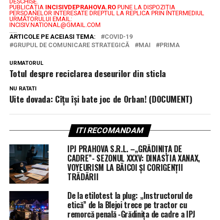
DESCHISE.
PUBLICAȚIA
INCISIVDEPRAHOVA.RO
PUNE LA DISPOZIȚIA
PERSOANELOR INTERESATE DREPTUL LA REPLICA PRIN INTERMEDIUL
URMĂTORULUI EMAIL:
INCISIV.NATIONAL@GMAIL.COM
.....
ARTICOLE PE ACEIASI TEMA:
COVID-19
GRUPUL DE COMUNICARE STRATEGICĂ
MAI
PRIMA
URMATORUL
Totul despre reciclarea deseurilor din sticla
NU RATATI
Uite dovada: Cîțu își bate joc de Orban! (DOCUMENT)
ITI RECOMANDAM
IPJ PRAHOVA S.R.L. –„GRĂDINIȚA DE
CADRE”- SEZONUL XXXV: DINASTIA XANAX,
VOYEURISM LA BĂICOI ȘI CORIGENȚII
TRĂDĂRII
De la etilotest la plug: „Instructorul de
etică” de la Blejoi trece pe tractor cu
remorcă penală -Grădinița de cadre a IPJ