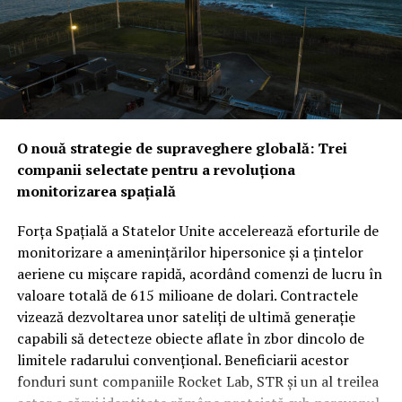
în arhitectura de securitate a regiunii.
Provocarea iraniană: Între descurajarea strategică și
testul realității din teren
Noua alianță ar putea fi
testată mult mai curând decât se anticipa, pe fondul
amenințărilor constante venite din partea forțelor
susținute de Iran. În timp ce Washingtonul ar putea
O nouă strategie de supraveghere globală: Trei
vedea cu ochi buni această redistribuire a
companii selectate pentru a revoluționa
responsabilităților de securitate între aliații săi
monitorizarea spațială
regionali, unii analiști rămân sceptici cu privire la
aplicabilitatea imediată a clauzei de apărare colectivă.
Forța Spațială a Statelor Unite accelerează eforturile de
Rămâne de văzut dacă, în cazul unui atac iminent din
monitorizare a amenințărilor hipersonice și a țintelor
partea proxy-urilor Teheranului, Ankara și Islamabadul
aeriene cu mișcare rapidă, acordând comenzi de lucru în
vor interveni militar pentru a proteja regatul saudit,
valoare totală de 615 milioane de dolari. Contractele
transformând semnăturile de astăzi într-o realitate
vizează dezvoltarea unor sateliți de ultimă generație
operativă.
capabili să detecteze obiecte aflate în zbor dincolo de
limitele radarului convențional. Beneficiarii acestor
fonduri sunt companiile Rocket Lab, STR și un al treilea