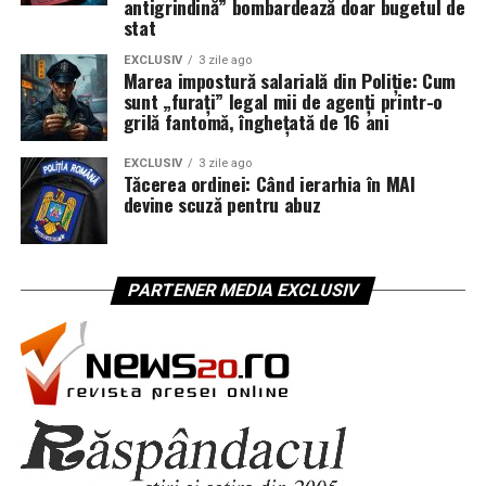
antigrindină” bombardează doar bugetul de
stat
EXCLUSIV
3 zile ago
Marea impostură salarială din Poliție: Cum
sunt „furați” legal mii de agenți printr-o
grilă fantomă, înghețată de 16 ani
EXCLUSIV
3 zile ago
Tăcerea ordinei: Când ierarhia în MAI
devine scuză pentru abuz
PARTENER MEDIA EXCLUSIV