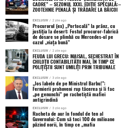
CADRE” – SEZONUL XXXI. EDIȚIE SPECIALĂ:–
ZOOTEHNIE PENALĂ ȘI TRĂDARE LA BĂICOI
EXCLUSIV
2 zile ago
Procurorul (ex) „Portocală” la prânz, cu
justiția la desert: Fostul procuror-fabrică
de dosare se plimbă cu Mercedes-ul pe
cazul „viața bună”
EXCLUSIV
2 zile ago
FEUDA LUI GRECU: MAISAL, SECHESTRAT ÎN
CHILOȚII CONTABILITĂȚII MAI, ÎN TIMP CE
POLIȚIȘTII SUNT UMILIȚI PRIN TRIBUNALE
EXCLUSIV
3 zile ago
„Jos labele de pe Ministrul Barbu!”:
Fermierii prahoveni rup tăcerea și îi fac
„pe genunchi” pe rachetiștii mafiei
antigrindină
EXCLUSIV
3 zile ago
Racheta de aur în fondul de ten al
Guvernului: Cum să toci 100 de milioane
păzind norii, în timp ce „mafia