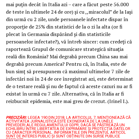
mai puțin decât în Italia azi – care a făcut peste 56.000
de teste în ultimele 24 de ore) și cu ,,miracolul” de la Iași
din urmă cu 2 zile, unde persoanele infectate dispar în
proporție de 25% din statistici de la o zi la alta (or fi
plecat în Germania dispărând și din statisticile
persoanelor infectate?), vă întreb sincer: cum credeți că
raportează Grupul de comunicare strategică situația
reală din România? Mai degrabă precum China sau mai
degrabă precum America? Pentru că, în Italia, este de
bun simț să presupunem că maximul ultimelor 7 zile de
infectări noi în 24 de ore înregistrat azi, este determinat
de o testare reală și nu de faptul că aceste cazuri nu ar fi
existat în urmă cu 7 zile. Alternativa, că în Italia ar fi
reizbucnit epidemia, este mai greu de crezut. (Irinel I.).
PRECIZĂRI:
LEGEA 190 DIN 2018, LA ARTICOLUL 7, MENŢIONEAZĂ CĂ
ACTIVITATEA JURNALISTICĂ ESTE EXONERATĂ DE LA UNELE
PREVEDERI ALE REGULAMENTULUI GDPR, DACĂ SE PĂSTREAZĂ UN
ECHILIBRU ÎNTRE LIBERTATEA DE EXPRIMARE ŞI PROTECŢIA DATELOR
CU CARACTER PERSONAL.
INFORMAȚIILE DIN PREZENTUL ARTICOL
SUNT DE INTERES PUBLIC ȘI SUNT OBȚINUTE DIN SURSE PUBLICE