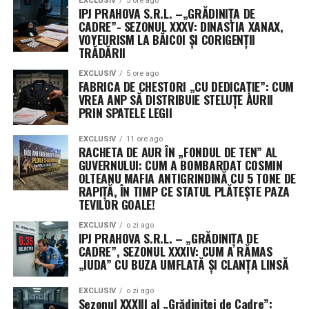
EXCLUSIV
5 ore ago
IPJ PRAHOVA S.R.L. –„GRĂDINIȚA DE
O altă cerere respinsă a vizat scutirea fondurilor de
CADRE”- SEZONUL XXXV: DINASTIA XANAX,
reconciliere aprobate anul trecut de la mecanismul de
VOYEURISM LA BĂICOI ȘI CORIGENȚII
sechestrare (reduceri automate). Fără această excepție,
TRĂDĂRII
aproximativ 8% din fondurile neangajate ar deveni
EXCLUSIV
5 ore ago
indisponibile.
FABRICA DE CHESTORI „CU DEDICAȚIE”: CUM
VREA ANP SĂ DISTRIBUIE STELUȚE AURII
PRIN SPATELE LEGII
Următorii pași în Congres
EXCLUSIV
11 ore ago
Senatul urmează să voteze rezoluția în această
RACHETA DE AUR ÎN „FONDUL DE TEN” AL
săptămână, înainte de începerea vacanței de august.
GUVERNULUI: CUM A BOMBARDAT COSMIN
Camera Reprezentanților, deja în pauză, și-a adoptat
OLTEANU MAFIA ANTIGRINDINĂ CU 5 TONE DE
RAPIȚĂ, ÎN TIMP CE STATUL PLĂTEȘTE PAZA
propria variantă pe 21 iulie. Cele două texte vor trebui
TEVILOR GOALE!
fie unificate, fie una dintre camere va trebui să adopte
varianta celeilalte, pentru ca proiectul să ajungă pe
EXCLUSIV
o zi ago
IPJ PRAHOVA S.R.L. – „GRĂDINIȚA DE
masa președintelui Donald Trump.
CADRE”, SEZONUL XXXIV: CUM A RĂMAS
„IUDA” CU BUZA UMFLATĂ ȘI CLANȚA LINSĂ
Președinta Comisiei de buget din Senat, Susan Collins, a
descris rezoluția drept „un pas important” pentru
EXCLUSIV
o zi ago
Sezonul XXXIII al „Grădiniței de Cadre”:
evitarea închiderii guvernului, în timp ce senatoarea