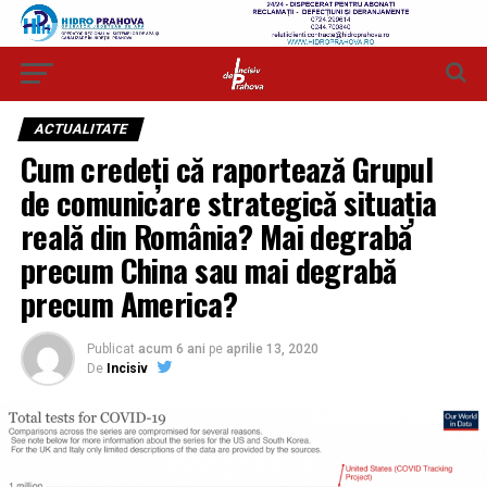
ACTUALITATE
Cum credeți că raportează Grupul
de comunicare strategică situația
reală din România? Mai degrabă
precum China sau mai degrabă
precum America?
Publicat
acum 6 ani
pe
aprilie 13, 2020
De
Incisiv