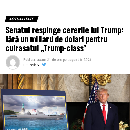
ACTUALITATE
Senatul respinge cererile lui Trump:
fără un miliard de dolari pentru
cuirasatul „Trump-class”
Publicat
acum 21 de ore
pe
august 6, 2026
De
Incisiv