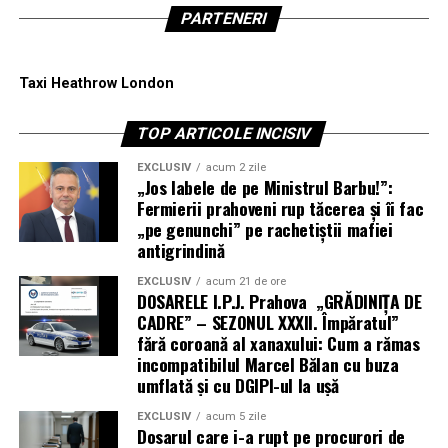
PARTENERI
Taxi Heathrow London
TOP ARTICOLE INCISIV
EXCLUSIV
acum 2 zile
„Jos labele de pe Ministrul Barbu!”:
Fermierii prahoveni rup tăcerea și îi fac
„pe genunchi” pe rachetiștii mafiei
antigrindină
EXCLUSIV
acum 21 de ore
DOSARELE I.P.J. Prahova „GRĂDINIȚA DE
CADRE” – SEZONUL XXXII. Împăratul”
fără coroană al xanaxului: Cum a rămas
incompatibilul Marcel Bălan cu buza
umflată și cu DGIPI-ul la ușă
EXCLUSIV
acum 5 zile
Dosarul care i-a rupt pe procurori de