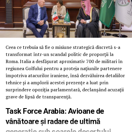
pentru cinci programe majore de muniții:
interceptoarele PAC-3 pentru sistemul Patriot,
rachetele de croazieră Tomahawk, rachetele aer-aer
AMRAAM și două variante ale rachetelor Standard
Missile-3. Fără această derogare, guvernul riscă
penalități de anulare a contractelor multianuale din
cauza cantităților negociate anterior.
Ceea ce trebuia să fie o misiune strategică discretă s-a
transformat într-un scandal politic de proporții la
În locul acestor flexibilități, Senatul a inclus doar
Roma. Italia a desfășurat aproximativ 700 de militari în
prevederile standard care interzic Pentagonului să
regiunea Golfului pentru a proteja națiunile partenere
inițieze programe noi sau contracte multianuale
împotriva atacurilor iraniene, însă dezvăluirea detaliilor
folosind fondurile din rezoluția de continuare.
tehnice și a amplorii acestei prezențe a luat prin
surprindere opoziția parlamentară, declanșând acuzații
Fără scutire de la reducerile automate de cheltuieli
grave de lipsă de transparență.
O altă cerere respinsă a vizat scutirea fondurilor de
Task Force Arabia: Avioane de
reconciliere aprobate anul trecut de la mecanismul de
vânătoare și radare de ultimă
sechestrare (reduceri automate). Fără această excepție,
aproximativ 8% din fondurile neangajate ar deveni
generație sub soarele deșertului