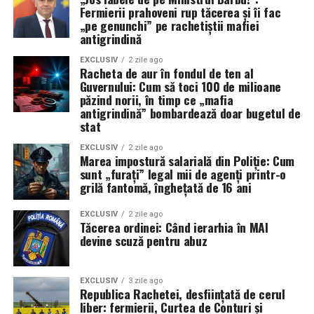
Fermierii prahoveni rup tăcerea și îi fac
După cinci luni de conflict, concluzia este ineluctabilă: o
„pe genunchi” pe rachetiștii mafiei
strâmtoare blocată sub ochii unei flote de 290 de nave și
antigrindină
345.000 de marinari este, prin definiție, un eșec naval.
Până când această problemă nu va fi diagnosticată și
EXCLUSIV
2 zile ago
Racheta de aur în fondul de ten al
rezolvată, supremația maritimă a SUA rămâne doar un
Guvernului: Cum să toci 100 de milioane
concept teoretic, în timp ce 500 de nave comerciale
păzind norii, în timp ce „mafia
antigrindină” bombardează doar bugetul de
stau blocate, așteptând o siguranță care nu mai vine.
stat
EXCLUSIV
2 zile ago
Marea impostură salarială din Poliție: Cum
sunt „furați” legal mii de agenți printr-o
grilă fantomă, înghețată de 16 ani
EXCLUSIV
2 zile ago
Tăcerea ordinei: Când ierarhia în MAI
devine scuză pentru abuz
EXCLUSIV
3 zile ago
Republica Rachetei, desființată de cerul
liber: fermierii, Curtea de Conturi și