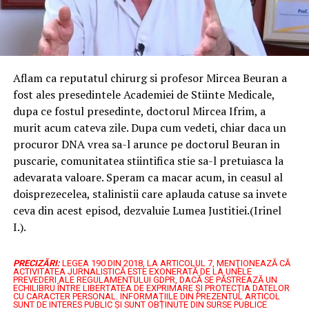
Aflam ca reputatul chirurg si profesor Mircea Beuran a
fost ales presedintele Academiei de Stiinte Medicale,
dupa ce fostul presedinte, doctorul Mircea Ifrim, a
murit acum cateva zile. Dupa cum vedeti, chiar daca un
procuror DNA vrea sa-l arunce pe doctorul Beuran in
puscarie, comunitatea stiintifica stie sa-l pretuiasca la
adevarata valoare. Speram ca macar acum, in ceasul al
doisprezecelea, stalinistii care aplauda catuse sa invete
ceva din acest episod, dezvaluie Lumea Justitiei.(Irinel
I.).
PRECIZĂRI:
LEGEA 190 DIN 2018, LA ARTICOLUL 7, MENŢIONEAZĂ CĂ
ACTIVITATEA JURNALISTICĂ ESTE EXONERATĂ DE LA UNELE
PREVEDERI ALE REGULAMENTULUI GDPR, DACĂ SE PĂSTREAZĂ UN
ECHILIBRU ÎNTRE LIBERTATEA DE EXPRIMARE ŞI PROTECŢIA DATELOR
CU CARACTER PERSONAL.
INFORMAȚIILE DIN PREZENTUL ARTICOL
SUNT DE INTERES PUBLIC ȘI SUNT OBȚINUTE DIN SURSE PUBLICE