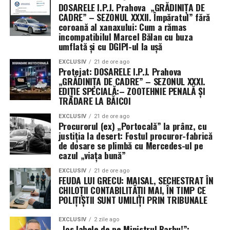
— traficul încetează, iar economia mondială intră în
DOSARELE I.P.J. Prahova „GRĂDINIȚA DE
colaps.
CADRE” – SEZONUL XXXII. Împăratul” fără
coroană al xanaxului: Cum a rămas
incompatibilul Marcel Bălan cu buza
Deși navele de război americane au reușit să se protejeze
umflată și cu DGIPI-ul la ușă
de drone și bărci rapide, ele au eșuat în misiunea de a
extinde această protecție asupra flotei comerciale.
EXCLUSIV
21 de ore ago
Protejat: DOSARELE I.P.J. Prahova
Auto-apărarea nu este suficientă atunci când misiunea
„GRĂDINIȚA DE CADRE” – SEZONUL XXXI.
ta principală este menținerea căilor navigabile deschise.
EDIȚIE SPECIALĂ:– ZOOTEHNIE PENALĂ ȘI
TRĂDARE LA BĂICOI
Lecția istoriei și eșecul tactic al noii ere
EXCLUSIV
21 de ore ago
Procurorul (ex) „Portocală” la prânz, cu
Istoria navală ne învață că, în ambele Războaie
justiția la desert: Fostul procuror-fabrică
Mondiale, aliații au fost reticenți în a adopta sistemul
de dosare se plimbă cu Mercedes-ul pe
cazul „viața bună”
convoaielor, preferând să „vâneze” amenințarea. În
ambele cazuri, strategia a eșuat catastrofal până când s-
EXCLUSIV
21 de ore ago
FEUDA LUI GRECU: MAISAL, SECHESTRAT ÎN
a revenit la escortarea directă. Astăzi, Marina pare să
CHILOȚII CONTABILITĂȚII MAI, ÎN TIMP CE
repete aceleași greșeli, încercând să creeze „coridoare
POLIȚIȘTII SUNT UMILIȚI PRIN TRIBUNALE
sigure” de la distanță, o tactică ce nu a reușit să
convingă armatorii să își trimită navele la apă.
EXCLUSIV
2 zile ago
„Jos labele de pe Ministrul Barbu!”: