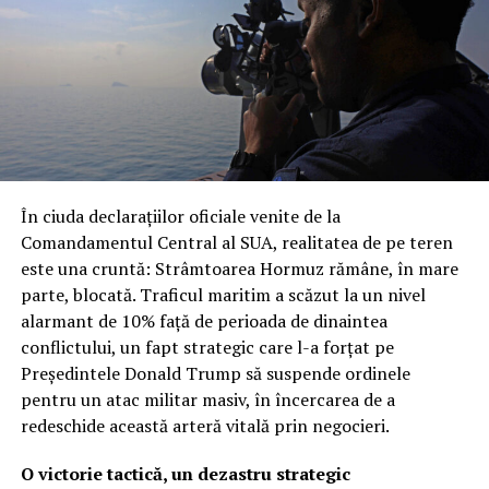
misiunii este subliniată de faptul că Roma a trimis
echipamente de o raritate și complexitate extremă, a
căror eventuală pierdere ar fi o lovitură grea pentru
capacitatea națională de apărare.
Revolta în Parlament: „O răsturnare
inacceptabilă a regulilor
În ciuda declarațiilor oficiale venite de la
democratice”
Comandamentul Central al SUA, realitatea de pe teren
este una cruntă: Strâmtoarea Hormuz rămâne, în mare
Dezvăluirea publică a acestor detalii, apărută inițial pe
parte, blocată. Traficul maritim a scăzut la un nivel
site-ul Ministerului Apărării, a provocat o undă de șoc
alarmant de 10% față de perioada de dinaintea
printre parlamentarii din opoziție. Partidul Democrat a
conflictului, un fapt strategic care l-a forțat pe
reacționat dur, acuzând guvernul condus de Giorgia
Președintele Donald Trump să suspende ordinele
Meloni că a trimis sute de soldați în zone de criză fără
pentru un atac militar masiv, în încercarea de a
un mandat clar și fără informarea prealabilă a
redeschide această arteră vitală prin negocieri.
legislativului. „Este o dovadă de lipsă de seriozitate
politică”, au afirmat reprezentanții opoziției, contestând
O victorie tactică, un dezastru strategic
legitimitatea modului în care a fost gestionată