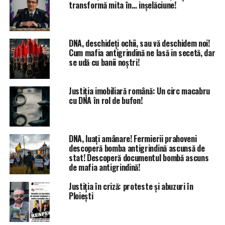
transformă mita în… inșelăciune!
DNA, deschideți ochii, sau vă deschidem noi!
Cum mafia antigrindină ne lasă in secetă, dar
se udă cu banii noștri!
Justiția imobiliară română: Un circ macabru
cu DNA în rol de bufon!
DNA, luați amânare! Fermierii prahoveni
descoperă bomba antigrindină ascunsă de
stat! Descoperă documentul bombă ascuns
de mafia antigrindină!
Justiția în criză: proteste și abuzuri în
Ploiești