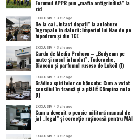
Forumul APPR pun „mafia antigrindină” la
zid
EXCLUSIV
3 zile ago
De la cai „intact dopați” la autobuze
îngropate în datorii: Imperiul lui Nae de pe
hipodrom și din TCE
EXCLUSIV
3 zile ago
Garda de Mediu Prahova – „Bodycam pe
mute și nasul înfundat”. Tudorache,
Diaconu și parfumul rusesc de Lukoil (I)
EXCLUSIV
3 zile ago
Grădina spiritelor cu băncuțe: Cum a votat
consiliul în transă și a plătit Câmpina nota
(I)
EXCLUSIV
3 zile ago
Cum a devenit o pensie militară manual de
jaf „legal” și corecție rușinoasă pentru MAI
EXCLUSIV
3 zile ago