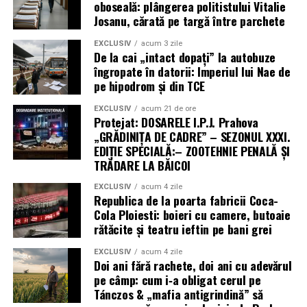
oboseală: plângerea politistului Vitalie
Josanu, cărată pe targă între parchete
EXCLUSIV
acum 3 zile
De la cai „intact dopați” la autobuze
îngropate în datorii: Imperiul lui Nae de
pe hipodrom și din TCE
EXCLUSIV
acum 21 de ore
Protejat: DOSARELE I.P.J. Prahova
„GRĂDINIȚA DE CADRE” – SEZONUL XXXI.
EDIȚIE SPECIALĂ:– ZOOTEHNIE PENALĂ ȘI
TRĂDARE LA BĂICOI
EXCLUSIV
acum 4 zile
Republica de la poarta fabricii Coca-
Cola Ploiesti: boieri cu camere, butoaie
rătăcite și teatru ieftin pe bani grei
EXCLUSIV
acum 4 zile
Doi ani fără rachete, doi ani cu adevărul
pe câmp: cum i‑a obligat cerul pe
Tánczos & „mafia antigrindină” să