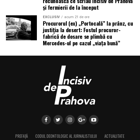
recunoască ce scriau Incisiv de Prahova
și fermierii de la început
EXCLUSIV
acum 21 de ore
Procurorul (ex) „Portocală” la prânz, cu
justiția la desert: Fostul procuror-
fabrică de dosare se plimbă cu
Mercedes-ul pe cazul „viața bună”
PREFAȚĂ
CODUL DEONTOLOGIC AL JURNALISTULUI
ACTUALITATE