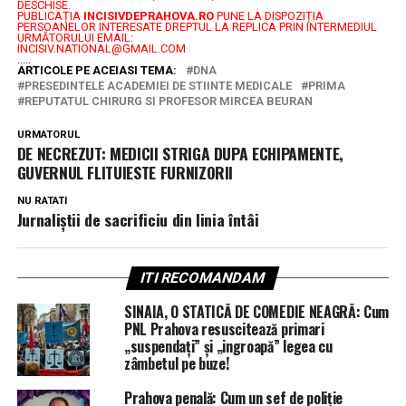
DESCHISE.
PUBLICAȚIA
INCISIVDEPRAHOVA.RO
PUNE LA DISPOZIȚIA
PERSOANELOR INTERESATE DREPTUL LA REPLICA PRIN INTERMEDIUL
URMĂTORULUI EMAIL:
INCISIV.NATIONAL@GMAIL.COM
.....
ARTICOLE PE ACEIASI TEMA:
DNA
PRESEDINTELE ACADEMIEI DE STIINTE MEDICALE
PRIMA
REPUTATUL CHIRURG SI PROFESOR MIRCEA BEURAN
URMATORUL
DE NECREZUT: MEDICII STRIGA DUPA ECHIPAMENTE,
GUVERNUL FLITUIESTE FURNIZORII
NU RATATI
Jurnaliștii de sacrificiu din linia întâi
ITI RECOMANDAM
SINAIA, O STATICĂ DE COMEDIE NEAGRĂ: Cum
PNL Prahova resuscitează primari
„suspendați” și „ingroapă” legea cu
zâmbetul pe buze!
Prahova penală: Cum un sef de poliție