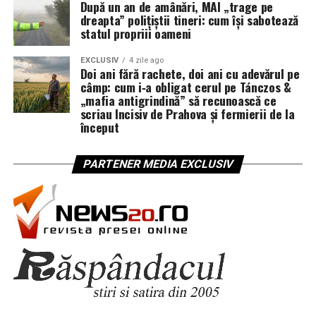
După un an de amânări, MAI „trage pe
dreapta” polițiștii tineri: cum își sabotează
statul propriii oameni
EXCLUSIV
4 zile ago
Doi ani fără rachete, doi ani cu adevărul pe
câmp: cum i‑a obligat cerul pe Tánczos &
„mafia antigrindină” să recunoască ce
scriau Incisiv de Prahova și fermierii de la
început
PARTENER MEDIA EXCLUSIV