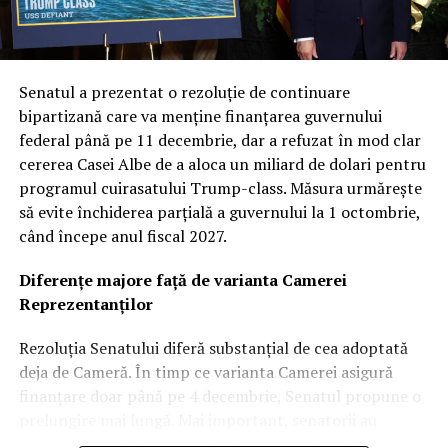
Senatul a prezentat o rezoluție de continuare
bipartizană care va menține finanțarea guvernului
federal până pe 11 decembrie, dar a refuzat în mod clar
cererea Casei Albe de a aloca un miliard de dolari pentru
programul cuirasatului Trump-class. Măsura urmărește
să evite închiderea parțială a guvernului la 1 octombrie,
când începe anul fiscal 2027.
Diferențe majore față de varianta Camerei
Reprezentanților
Rezoluția Senatului diferă substanțial de cea adoptată
deja de Cameră. În timp ce varianta Camerei asigură
finanțare doar până pe 4 decembrie, Senatul propune o
prelungire mai lungă. Mai important, senatorii au
respins majoritatea cererilor de excepții bugetare