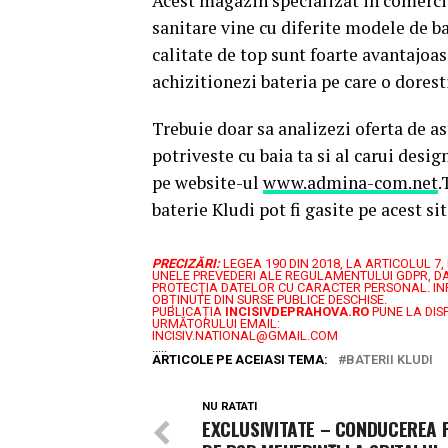
Acest magazin specializat in comercial
sanitare vine cu diferite modele de ba
calitate de top sunt foarte avantajoa
achizitionezi bateria pe care o dorest
Trebuie doar sa analizezi oferta de as
potriveste cu baia ta si al carui desi
pe website-ul
www.admina-com.net
.
baterie Kludi pot fi gasite pe acest sit
PRECIZĂRI:
LEGEA 190 DIN 2018, LA ARTICOLUL 
UNELE PREVEDERI ALE REGULAMENTULUI GDPR, DA
PROTECŢIA DATELOR CU CARACTER PERSONAL.
IN
OBȚINUTE DIN SURSE PUBLICE DESCHISE.
PUBLICAȚIA
INCISIVDEPRAHOVA.RO
PUNE LA DIS
URMĂTORULUI EMAIL:
INCISIV.NATIONAL@GMAIL.COM
.....
ARTICOLE PE ACEIASI TEMA:
BATERII KLUDI
NU RATATI
EXCLUSIVITATE – CONDUCEREA 