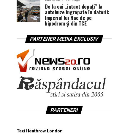
De la cai „intact dopați” la
autobuze îngropate în datorii:
Imperiul lui Nae de pe
hipodrom și din TCE
PARTENER MEDIA EXCLUSIV
PARTENERI
Taxi Heathrow London