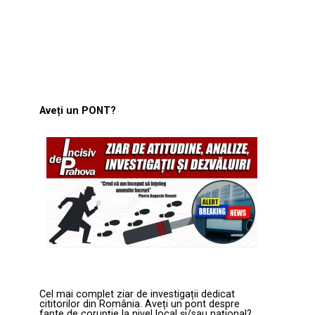
Aveți un PONT?
Cel mai complet ziar de investigații dedicat
cititorilor din România. Aveți un pont despre
fapte de corupție la nivel local și/sau național?