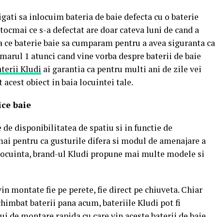
igati sa inlocuim bateria de baie defecta cu o baterie
 tocmai ce s-a defectat are doar cateva luni de cand a
a ce baterie baie sa cumparam pentru a avea siguranta ca
arul 1 atunci cand vine vorba despre baterii de baie
aterii Kludi
ai garantia ca pentru multi ani de zile vei
 acest obiect in baia locuintei tale.
ice baie
 de disponibilitatea de spatiu si in functie de
cmai pentru ca gusturile difera si modul de amenajare a
la locuinta, brand-ul Kludi propune mai multe modele si
vin montate fie pe perete, fie direct pe chiuveta. Chiar
himbat baterii pana acum, bateriile Kludi pot fi
i de montare rapida cu care vin aceste baterii de baie.