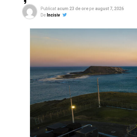
Publicat
acum 23 de ore
pe
august 7, 2026
De
Incisiv