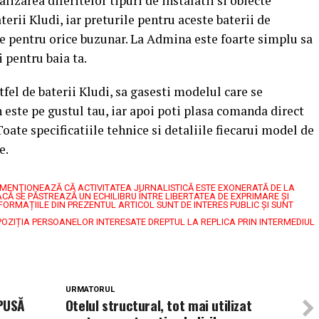
izarea diferitelor tipuri de instalatii si obiecte
terii Kludi, iar preturile pentru aceste baterii de
se pentru orice buzunar. La Admina este foarte simplu sa
i pentru baia ta.
tfel de baterii Kludi, sa gasesti modelul care se
gn este pe gustul tau, iar apoi poti plasa comanda direct
Toate specificatiile tehnice si detaliile fiecarui model de
e.
7, MENŢIONEAZĂ CĂ ACTIVITATEA JURNALISTICĂ ESTE EXONERATĂ DE LA
CĂ SE PĂSTREAZĂ UN ECHILIBRU ÎNTRE LIBERTATEA DE EXPRIMARE ŞI
FORMAȚIILE DIN PREZENTUL ARTICOL SUNT DE INTERES PUBLIC ȘI SUNT
POZIȚIA PERSOANELOR INTERESATE DREPTUL LA REPLICA PRIN INTERMEDIUL
URMATORUL
PUSĂ
Otelul structural, tot mai utilizat