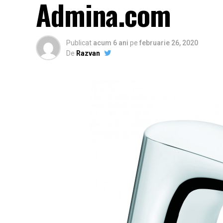
Admina.com
Publicat
acum 6 ani
pe
februarie 26, 2020
De
Razvan