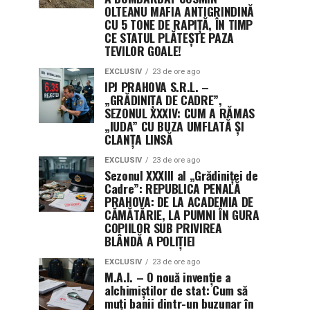
OLTEANU MAFIA ANTIGRINDINĂ
CU 5 TONE DE RAPIȚĂ, ÎN TIMP
CE STATUL PLĂTEȘTE PAZA
TEVILOR GOALE!
EXCLUSIV
23 de ore ago
IPJ PRAHOVA S.R.L. –
„GRĂDINIȚA DE CADRE”,
SEZONUL XXXIV: CUM A RĂMAS
„IUDA” CU BUZA UMFLATĂ ȘI
CLANȚA LINSĂ
EXCLUSIV
23 de ore ago
Sezonul XXXIII al „Grădiniței de
Cadre”: REPUBLICA PENALĂ
PRAHOVA: DE LA ACADEMIA DE
CĂMĂTĂRIE, LA PUMNI ÎN GURA
COPIILOR SUB PRIVIREA
BLÂNDĂ A POLIȚIEI
EXCLUSIV
23 de ore ago
M.A.I. – O nouă invenție a
alchimiștilor de stat: Cum să
muți banii dintr-un buzunar în