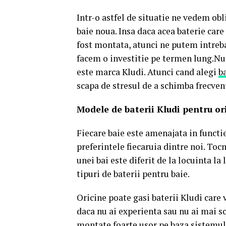
Intr-o astfel de situatie ne vedem obl
baie noua. Insa daca acea baterie care
fost montata, atunci ne putem intreb
facem o investitie pe termen lung.Num
este marca Kludi. Atunci cand alegi
b
scapa de stresul de a schimba frecvent
Modele de baterii Kludi pentru or
Fiecare baie este amenajata in functie
preferintele fiecaruia dintre noi. To
unei bai este diferit de la locuinta 
tipuri de baterii pentru baie.
Oricine poate gasi baterii Kludi care 
daca nu ai experienta sau nu ai mai sc
montate foarte usor pe baza sistemulu