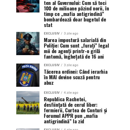
ten al Guvernului: Cum să toci
100 de milioane păzind norii, în
timp ce „mafia antigrindină”
bombardează doar bugetul de
stat
EXCLUSIV
3 zile ago
Marea impostură salarială din
Poliție: Cum sunt „furați” legal
mii de agenți printr-o grilă
fantomă, înghețată de 16 ani
EXCLUSIV
3 zile ago
Tăcerea ordinei: Când ierarhia
în MAI devine scuză pentru
abuz
EXCLUSIV
4 zile ago
Republica Rachetei,
desființată de cerul liber:
fermierii, Curtea de Conturi și
Forumul APPR pun „mafia
antigrindină” la zid
EXCLUSIV
4 zile ago