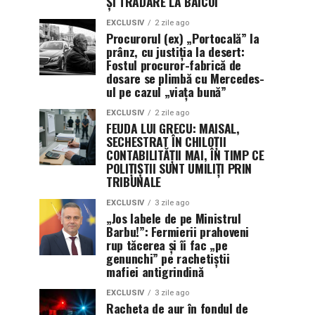
ȘI TRĂDARE LA BĂICOI
EXCLUSIV
2 zile ago
Procurorul (ex) „Portocală” la
prânz, cu justiția la desert:
Fostul procuror-fabrică de
dosare se plimbă cu Mercedes-
ul pe cazul „viața bună”
EXCLUSIV
2 zile ago
FEUDA LUI GRECU: MAISAL,
SECHESTRAT ÎN CHILOȚII
CONTABILITĂȚII MAI, ÎN TIMP CE
POLIȚIȘTII SUNT UMILIȚI PRIN
TRIBUNALE
EXCLUSIV
3 zile ago
„Jos labele de pe Ministrul
Barbu!”: Fermierii prahoveni
rup tăcerea și îi fac „pe
genunchi” pe rachetiștii
mafiei antigrindină
EXCLUSIV
3 zile ago
Racheta de aur în fondul de