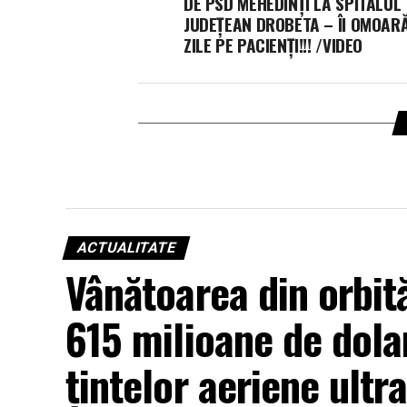
DE PSD MEHEDINȚI LA SPITALUL
JUDEȚEAN DROBETA – ÎI OMOAR
ZILE PE PACIENȚI!!! /VIDEO
ACTUALITATE
Vânătoarea din orbită
615 milioane de dola
țintelor aeriene ultr