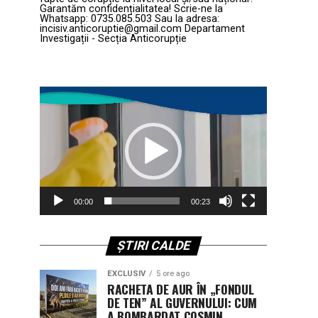
Garantăm confidențialitatea! Scrie-ne la
Whatsapp: 0735.085.503 Sau la adresa:
incisiv.anticoruptie@gmail.com Departament
Investigații - Secția Anticorupție
Player
video
00:00
00:23
ȘTIRI CALDE
EXCLUSIV
5 ore ago
RACHETA DE AUR ÎN „FONDUL
DE TEN” AL GUVERNULUI: CUM
A BOMBARDAT COSMIN