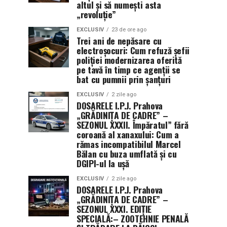
altul și să numești asta
„revoluție”
EXCLUSIV
23 de ore ago
Trei ani de nepăsare cu
electroșocuri: Cum refuză șefii
poliției modernizarea oferită
pe tavă în timp ce agenții se
bat cu pumnii prin șanțuri
EXCLUSIV
2 zile ago
DOSARELE I.P.J. Prahova
„GRĂDINIȚA DE CADRE” –
SEZONUL XXXII. Împăratul” fără
coroană al xanaxului: Cum a
rămas incompatibilul Marcel
Bălan cu buza umflată și cu
DGIPI-ul la ușă
EXCLUSIV
2 zile ago
DOSARELE I.P.J. Prahova
„GRĂDINIȚA DE CADRE” –
SEZONUL XXXI. EDIȚIE
SPECIALĂ:– ZOOTEHNIE PENALĂ