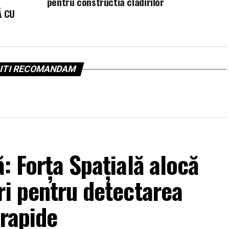
pentru constructia cladirilor
Ă CU
ITI RECOMANDAM
: Forța Spațială alocă
ri pentru detectarea
arapide