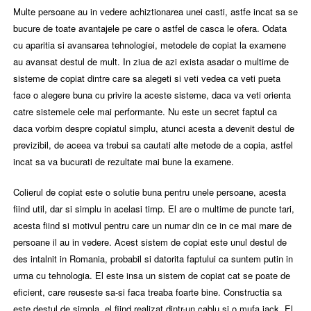
Multe persoane au in vedere achiztionarea unei casti, astfe incat sa se
bucure de toate avantajele pe care o astfel de casca le ofera. Odata
cu aparitia si avansarea tehnologiei, metodele de copiat la examene
au avansat destul de mult. In ziua de azi exista asadar o multime de
sisteme de copiat dintre care sa alegeti si veti vedea ca veti pueta
face o alegere buna cu privire la aceste sisteme, daca va veti orienta
catre sistemele cele mai performante. Nu este un secret faptul ca
daca vorbim despre copiatul simplu, atunci acesta a devenit destul de
previzibil, de aceea va trebui sa cautati alte metode de a copia, astfel
incat sa va bucurati de rezultate mai bune la examene.
Colierul de copiat este o solutie buna pentru unele persoane, acesta
fiind util, dar si simplu in acelasi timp. El are o multime de puncte tari,
acesta fiind si motivul pentru care un numar din ce in ce mai mare de
persoane il au in vedere. Acest sistem de copiat este unul destul de
des intalnit in Romania, probabil si datorita faptului ca suntem putin in
urma cu tehnologia. El este insa un sistem de copiat cat se poate de
eficient, care reuseste sa-si faca treaba foarte bine. Constructia sa
este destul de simpla, el fiind realizat dintr-un cablu si o mufa jack. El