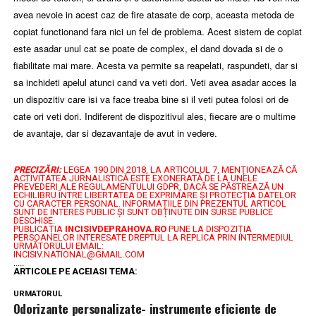
avea nevoie in acest caz de fire atasate de corp, aceasta metoda de
copiat functionand fara nici un fel de problema. Acest sistem de copiat
este asadar unul cat se poate de complex, el dand dovada si de o
fiabilitate mai mare. Acesta va permite sa reapelati, raspundeti, dar si
sa inchideti apelul atunci cand va veti dori. Veti avea asadar acces la
un dispozitiv care isi va face treaba bine si il veti putea folosi ori de
cate ori veti dori. Indiferent de dispozitivul ales, fiecare are o multime
de avantaje, dar si dezavantaje de avut in vedere.
PRECIZĂRI:
LEGEA 190 DIN 2018, LA ARTICOLUL 7, MENŢIONEAZĂ CĂ
ACTIVITATEA JURNALISTICĂ ESTE EXONERATĂ DE LA UNELE
PREVEDERI ALE REGULAMENTULUI GDPR, DACĂ SE PĂSTREAZĂ UN
ECHILIBRU ÎNTRE LIBERTATEA DE EXPRIMARE ŞI PROTECŢIA DATELOR
CU CARACTER PERSONAL.
INFORMAȚIILE DIN PREZENTUL ARTICOL
SUNT DE INTERES PUBLIC ȘI SUNT OBȚINUTE DIN SURSE PUBLICE
DESCHISE.
PUBLICAȚIA
INCISIVDEPRAHOVA.RO
PUNE LA DISPOZIȚIA
PERSOANELOR INTERESATE DREPTUL LA REPLICA PRIN INTERMEDIUL
URMĂTORULUI EMAIL:
INCISIV.NATIONAL@GMAIL.COM
.....
ARTICOLE PE ACEIASI TEMA:
URMATORUL
Odorizante personalizate- instrumente eficiente de