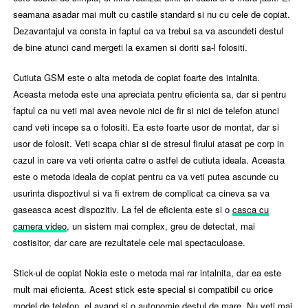
seamana asadar mai mult cu castile standard si nu cu cele de copiat.
Dezavantajul va consta in faptul ca va trebui sa va ascundeti destul
de bine atunci cand mergeti la examen si doriti sa-l folositi.
Cutiuta GSM este o alta metoda de copiat foarte des intalnita.
Aceasta metoda este una apreciata pentru eficienta sa, dar si pentru
faptul ca nu veti mai avea nevoie nici de fir si nici de telefon atunci
cand veti incepe sa o folositi. Ea este foarte usor de montat, dar si
usor de folosit. Veti scapa chiar si de stresul firului atasat pe corp in
cazul in care va veti orienta catre o astfel de cutiuta ideala. Aceasta
este o metoda ideala de copiat pentru ca va veti putea ascunde cu
usurinta dispoztivul si va fi extrem de complicat ca cineva sa va
gaseasca acest dispozitiv. La fel de eficienta este si o
casca cu
camera video
, un sistem mai complex, greu de detectat, mai
costisitor, dar care are rezultatele cele mai spectaculoase.
Stick-ul de copiat Nokia este o metoda mai rar intalnita, dar ea este
mult mai eficienta. Acest stick este special si compatibil cu orice
model de telefon, el avand si o autonomie destul de mare. Nu veti mai