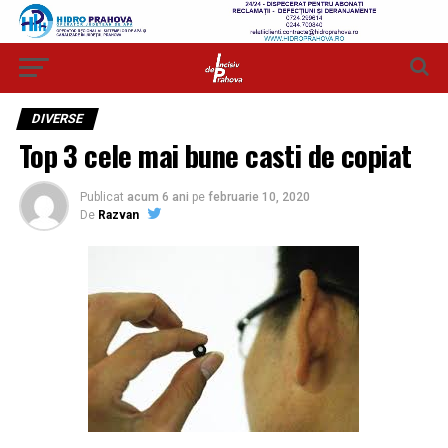
DIVERSE
Top 3 cele mai bune casti de copiat
Publicat
acum 6 ani
pe
februarie 10, 2020
De
Razvan