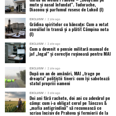
la rând.
mute și nasul înfundat”. Tudorache,
Aria sectiunii este:
Diaconu și parfumul rusesc de Lukoil (I)
A = 0,60 × 0,40
De ce se vorbește despre
EXCLUSIV
2 zile ago
A = 0,24 m²
Grădina spiritelor cu băncuțe: Cum a votat
Straumann ca despre un
consiliul în transă și a plătit Câmpina nota
Debitul este:
(I)
standard de aur
Q = 4,2 × 0,24 × 3600
EXCLUSIV
2 zile ago
Cum a devenit o pensie militară manual de
Sintagma „standard de aur” se aruncă azi cam în toate
Q = 3628,8 m³/h
jaf „legal” și corecție rușinoasă pentru MAI
părțile, așa că merită să vedem ce o susține concret în
cazul de față. Primul argument sunt datele clinice pe
Valoarea este credibila numai daca 4,2 m/s reprezinta
termen lung. Studii independente arată o rată de
media unei traversari corecte. Daca viteza a fost
EXCLUSIV
2 zile ago
După un an de amânări, MAI „trage pe
supraviețuire de aproape nouăzeci și nouă la sută la zece
masurata intr-un singur punct central, debitul calculat
dreapta” polițiștii tineri: cum își sabotează
ani pentru anumite implanturi Straumann, o cifră care
poate fi supraestimat sau subestimat.
statul propriii oameni
așază marca în plutonul fruntaș.
Ce tip de anemometru este
EXCLUSIV
3 zile ago
Al doilea argument e volumul cercetării. Compania
Doi ani fără rachete, doi ani cu adevărul pe
câmp: cum i‑a obligat cerul pe Tánczos &
potrivit aplicatiei?
scoate an de an zeci de studii științifice și colaborează
„mafia antigrindină” să recunoască ce
strâns cu ITI, rețeaua academică de care ziceam. Când
scriau Incisiv de Prahova și fermierii de la
Principalele diferente dintre instrumente sunt date de
un medic îți recomandă Straumann, nu se bazează pe o