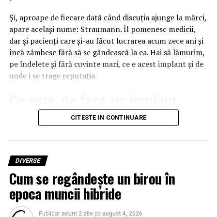
Și, aproape de fiecare dată când discuția ajunge la mărci,
apare același nume: Straumann. Îl pomenesc medicii,
dar și pacienți care și-au făcut lucrarea acum zece ani și
încă zâmbesc fără să se gândească la ea. Hai să lămurim,
pe îndelete și fără cuvinte mari, ce e acest implant și de
unde i se trage reputația.
Ce este, de fapt, un implant
dentar Straumann
CITESTE IN CONTINUARE
Un implant dentar nu e dintele în sine, deși mulți așa
cred. E rădăcina lui artificială, un șurub mic de titan care
DIVERSE
se fixează în os, exact acolo unde stătea cândva rădăcina
Cum se regândește un birou în
naturală. Pe el se prinde apoi o piesă intermediară, iar
peste ea vine coroana, adică partea vizibilă, cea care
epoca muncii hibride
seamănă cu un dinte adevărat.
Publicat
acum 2 zile
pe
august 4, 2026