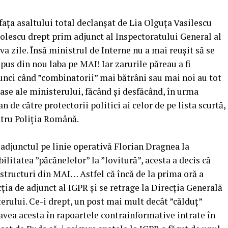
 fața asaltului total declanșat de Lia Olguța Vasilescu
olescu drept prim adjunct al Inspectoratului General al
a zile. Însă ministrul de Interne nu a mai reușit să se
 a pus din nou laba pe MAI! Iar zarurile păreau a fi
unci când ”combinatorii” mai bătrâni sau mai noi au tot
oase ale ministerului, făcând și desfăcând, în urma
 de către protectorii politici ai celor de pe lista scurtă,
ntru Poliția Română.
 adjunctul pe linie operativă Florian Dragnea la
litatea ”păcănelelor” la ”lovitură”, acesta a decis că
 structuri din MAI… Astfel că încă de la prima oră a
ția de adjunct al IGPR și se retrage la Direcția Generală
ului. Ce-i drept, un post mai mult decât ”călduț”
 avea acesta în rapoartele contrainformative intrate în