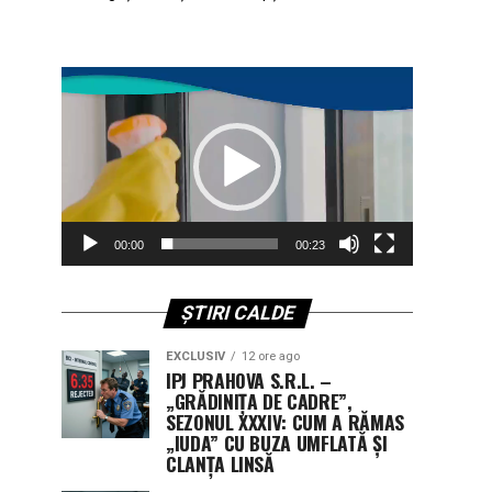
Player
video
00:00
00:23
ȘTIRI CALDE
EXCLUSIV
12 ore ago
IPJ PRAHOVA S.R.L. –
„GRĂDINIȚA DE CADRE”,
SEZONUL XXXIV: CUM A RĂMAS
„IUDA” CU BUZA UMFLATĂ ȘI
CLANȚA LINSĂ