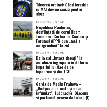
Tăcerea ordinei: Când ierarhia
în MAI devine scuză pentru
abuz
EXCLUSIV
3 zile ago
Republica Rachetei,
desființată de cerul liber:
fermierii, Curtea de Conturi și
Forumul APPR pun „mafia
antigrindină” la zid
EXCLUSIV
3 zile ago
De la cai „intact dopați” la
autobuze îngropate în datorii:
Imperiul lui Nae de pe
hipodrom și din TCE
EXCLUSIV
3 zile ago
Garda de Mediu Prahova –
„Bodycam pe mute și nasul
înfundat”. Tudorache, Diaconu
și parfumul rusesc de Lukoil (I)