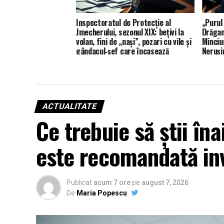
Inspectoratul de Protecție al
„Purul
Jmecherului, sezonul XIX: bețivi la
Drăgan
volan, fini de „nași”, pozari cu vile și
Minciu
gândacul‑șef care încasează
Neruși
„merit” la A3 – Grădinița de cadre –
IPJ Prahova (XIX)
ACTUALITATE
Ce trebuie să știi în
este recomandată in
Publicat
acum 7 ore
pe
august 7, 2026
De
Maria Popescu