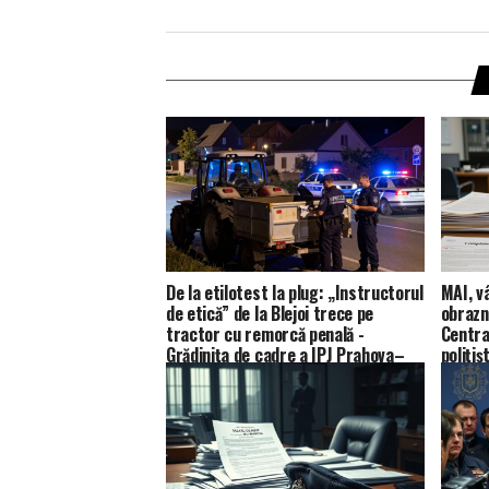
De la etilotest la plug: „Instructorul
MAI, v
de etică” de la Blejoi trece pe
obrazn
tractor cu remorcă penală -
Centra
Grădinița de cadre a IPJ Prahova–
polițiș
sezonul XXIX