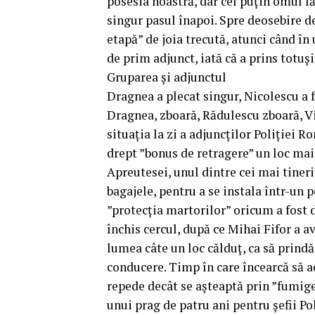
posesia noastră, dar cel puțin omul lă
singur pasul înapoi. Spre deosebire d
etapă” de joia trecută, atunci când î
de prim adjunct, iată că a prins totuș
Gruparea și adjunctul
Dragnea a plecat singur, Nicolescu a f
Dragnea, zboară, Rădulescu zboară, V
situația la zi a adjuncților Poliției
drept ”bonus de retragere” un loc mai
Apreutesei, unul dintre cei mai tineri
bagajele, pentru a se instala într-un 
”protecția martorilor” oricum a fost 
închis cercul, după ce Mihai Fifor a av
lumea câte un loc călduț, ca să prindă 
conducere. Timp în care încearcă să a
repede decât se așteaptă prin ”fumi
unui prag de patru ani pentru șefii Po