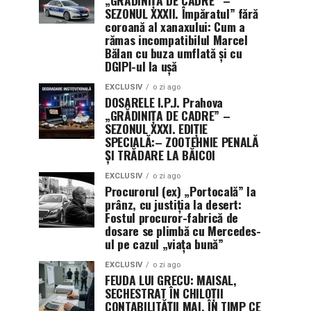
SEZONUL XXXII. Împăratul” fără
coroană al xanaxului: Cum a
rămas incompatibilul Marcel
Bălan cu buza umflată și cu
DGIPI-ul la ușă
EXCLUSIV
o zi ago
DOSARELE I.P.J. Prahova
„GRĂDINIȚA DE CADRE” –
SEZONUL XXXI. EDIȚIE
SPECIALĂ:– ZOOTEHNIE PENALĂ
ȘI TRĂDARE LA BĂICOI
EXCLUSIV
o zi ago
Procurorul (ex) „Portocală” la
prânz, cu justiția la desert:
Fostul procuror-fabrică de
dosare se plimbă cu Mercedes-
ul pe cazul „viața bună”
EXCLUSIV
o zi ago
FEUDA LUI GRECU: MAISAL,
SECHESTRAT ÎN CHILOȚII
CONTABILITĂȚII MAI, ÎN TIMP CE