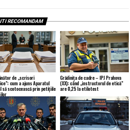
ITI RECOMANDAM
ânător de „scrisori
Grădinița de cadre – IPJ Prahova
ice”: cum a ajuns Aparatul
(XX): când „instructorul de etică”
l să scotocească prin petițiile
are 0,25 la etilotest
tilor