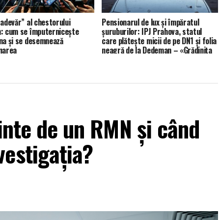
 adevăr” al chestorului
Pensionarul de lux și împăratul
: cum se împuternicește
șuruburilor: IPJ Prahova, statul
na și se desemnează
care plătește micii de pe DN1 și folia
narea
neagră de la Dedeman – «Grădinița
de cadre» IPJ Prahova (XV)
ainte de un RMN și când
vestigația?