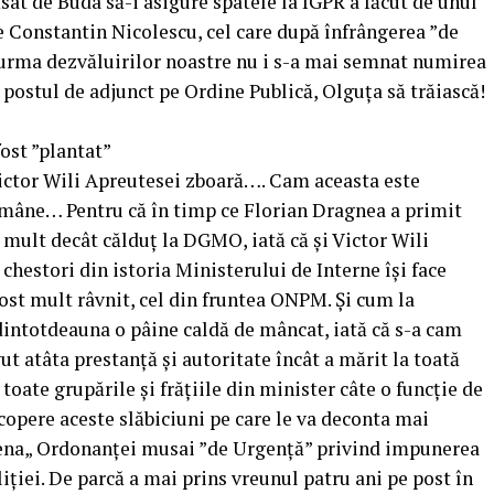
sat de Buda să-i asigure spatele la IGPR a făcut de unul
e Constantin Nicolescu, cel care după înfrângerea ”de
n urma dezvăluirilor noastre nu i s-a mai semnat numirea
i postul de adjunct pe Ordine Publică, Olguța să trăiască!
ost ”plantat”
ictor Wili Apreutesei zboară…. Cam aceasta este
 Române… Pentru că în timp ce Florian Dragnea a primit
 mult decât călduț la DGMO, iată că și Victor Wili
 chestori din istoria Ministerului de Interne își face
post mult râvnit, cel din fruntea ONPM. Și cum la
dintotdeauna o pâine caldă de mâncat, iată că s-a cam
ut atâta prestanță și autoritate încât a mărit la toată
toate grupările și frățiile din minister câte o funcție de
copere aceste slăbiciuni pe care le va deconta mai
gena„ Ordonanței musai ”de Urgență” privind impunerea
liției. De parcă a mai prins vreunul patru ani pe post în