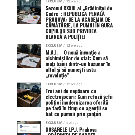
EXCLUSIV
12 ore ago
Sezonul XXXIII al „Grădiniței de
Cadre”: REPUBLICA PENALĂ
PRAHOVA: DE LA ACADEMIA DE
CĂMĂTĂRIE, LA PUMNI ÎN GURA
COPIILOR SUB PRIVIREA
BLÂNDĂ A POLIȚIEI
EXCLUSIV
12 ore ago
M.A.I. – O nouă invenție a
alchimiștilor de stat: Cum să
muți banii dintr-un buzunar în
altul și să numești asta
„revoluție”
EXCLUSIV
12 ore ago
Trei ani de nepăsare cu
electroșocuri: Cum refuză șefii
poliției modernizarea oferită
pe tavă în timp ce agenții se
bat cu pumnii prin șanțuri
EXCLUSIV
o zi ago
DOSARELE I.P.J. Prahova
„GRĂDINIȚA DE CADRE” –