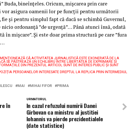
” Buda, bineînțeles. Oricum, mișcarea prin care
își vor asigura oamenii lor pe funcții pentru următorii
 fie și pentru simplul fapt că dacă se schimbă Guvernul,
de nicio ordonanță ”de urgență”… Până atunci însă, odată
tă în mișcare”. Și este doar prima structură pe care ”fura
ba…
7, MENŢIONEAZĂ CĂ ACTIVITATEA JURNALISTICĂ ESTE EXONERATĂ DE LA
CĂ SE PĂSTREAZĂ UN ECHILIBRU ÎNTRE LIBERTATEA DE EXPRIMARE ŞI
FORMAȚIILE DIN PREZENTUL ARTICOL SUNT DE INTERES PUBLIC ȘI SUNT
POZIȚIA PERSOANELOR INTERESATE DREPTUL LA REPLICA PRIN INTERMEDIUL
ILESCU
MAI
MIHAI FIFOR
PRIMA
URMATORUL
re în
In cazul refuzului numirii Danei
Girbovan ca ministru al justitiei
Iohannis va pierde prezidentialele
(date statistice)