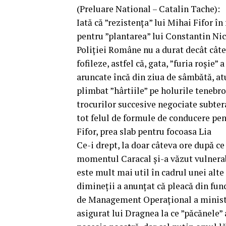
(Preluare National – Catalin Tache):
Iată că ”rezistența” lui Mihai Fifor în
pentru ”plantarea” lui Constantin Nic
Poliției Române nu a durat decât câtev
fofileze, astfel că, gata, ”furia roșie”
aruncate încă din ziua de sâmbătă, at
plimbat ”hârtiile” pe holurile tenebr
trocurilor succesive negociate subteran
tot felul de formule de conducere pe
Fifor, prea slab pentru focoasa Lia
Ce-i drept, la doar câteva ore după ce
momentul Caracal și-a văzut vulnerabi
este mult mai util în cadrul unei alte
dimineții a anunțat că pleacă din func
de Management Operațional a minister
asigurat lui Dragnea la ce ”păcănele”