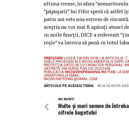
ultima vreme, în afara ”nemuritorului
”păpușarii” lui Fifor speră că astfel 
patru ani este una extrem de riscantă,
aceștia nu vor mai fi apărați atunci 
cu noile funcții, DICE a redevenit ”țin
roșie” va încerca să pună cu totul la
PRECIZĂRI:
LEGEA 190 DIN 2018, LA ARTICOLUL 
UNELE PREVEDERI ALE REGULAMENTULUI GDPR, DA
PROTECŢIA DATELOR CU CARACTER PERSONAL.
IN
OBȚINUTE DIN SURSE PUBLICE DESCHISE.
PUBLICAȚIA
INCISIVDEPRAHOVA.RO
PUNE LA DIS
URMĂTORULUI EMAIL:
INCISIV.NATIONAL@GMAIL.COM
.....
ARTICOLE PE ACEIASI TEMA:
LIA OLGUTA VAS
NU RATATI
Multe și mari semne de întreba
cifrele bugetului