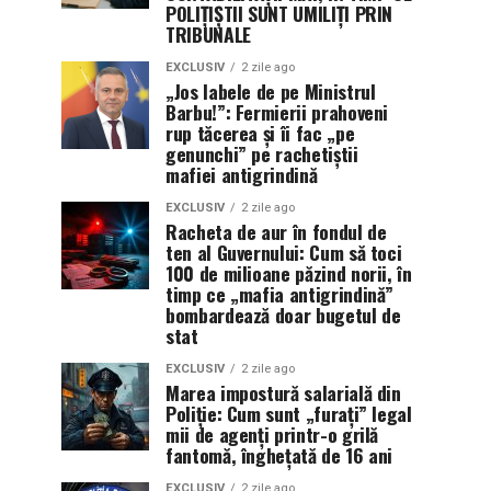
POLIȚIȘTII SUNT UMILIȚI PRIN
TRIBUNALE
EXCLUSIV
2 zile ago
„Jos labele de pe Ministrul
Barbu!”: Fermierii prahoveni
rup tăcerea și îi fac „pe
genunchi” pe rachetiștii
mafiei antigrindină
EXCLUSIV
2 zile ago
Racheta de aur în fondul de
ten al Guvernului: Cum să toci
100 de milioane păzind norii, în
timp ce „mafia antigrindină”
bombardează doar bugetul de
stat
EXCLUSIV
2 zile ago
Marea impostură salarială din
Poliție: Cum sunt „furați” legal
mii de agenți printr-o grilă
fantomă, înghețată de 16 ani
EXCLUSIV
2 zile ago