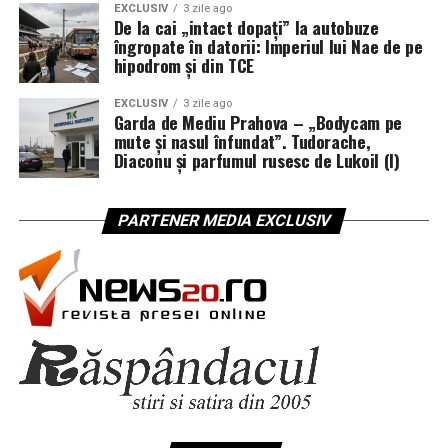
EXCLUSIV
3 zile ago
Este potrivit pentru:
dă o materie primă de top, dar restul e o colaborare
De la cai „intact dopați” la autobuze
îngropate în datorii: Imperiul lui Nae de pe
între oameni.
hipodrom și din TCE
masurari la grile de introducere si evacuare;
Când lipsesc mai mulți dinți:
verificarea difuzoarelor;
EXCLUSIV
3 zile ago
Garda de Mediu Prahova – „Bodycam pe
soluțiile pe arcadă completă
masurarea vitezei la filtre si baterii;
mute și nasul înfundat”. Tudorache,
Diaconu și parfumul rusesc de Lukoil (I)
verificari rapide in hale;
Până acum am vorbit mai mult despre un singur dinte.
masurari in exterior;
Realitatea multora e însă alta. Sunt pacienți fără mulți
PARTENER MEDIA EXCLUSIV
dinți, uneori fără o arcadă întreagă, iar proteza mobilă
controlul ventilatoarelor si aspiratiilor;
clasică, aceea pe care o scoți seara și o pui în pahar, îi
determinarea debitului cu ajutorul unui con de
îmbătrânește înainte de vreme.
masurare.
Aici intervine o abordare care chiar a schimbat vieți. În
O elice cu diametru mare, de exemplu 100 mm,
loc să pui câte un implant pentru fiecare dinte, montezi
integreaza viteza pe o suprafata mai mare. Din acest
câteva implanturi bine plasate și fixezi pe ele o lucrare
motiv, ofera adesea o citire mai stabila la grile, unde
completă, care nu se mai scoate. Se numesc
dinți ficși pe
fluxul este turbulent sau neuniform. Producatorii de
implanturi Implant Studio
, iar deosebirea față de o
instrumente pentru ventilatie recomanda elicele de
proteză obișnuită e ca între a merge cu pantofii tăi și a