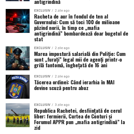
supraviețuire de aproape nouăzeci și nouă la sută la zece
antigrindină
masurata intr-un singur punct central, debitul calculat
ani pentru anumite implanturi Straumann, o cifră care
poate fi supraestimat sau subestimat.
EXCLUSIV
2 zile ago
așază marca în plutonul fruntaș.
Racheta de aur în fondul de ten al
Guvernului: Cum să toci 100 de milioane
Ce tip de anemometru este
păzind norii, în timp ce „mafia
Al doilea argument e volumul cercetării. Compania
antigrindină” bombardează doar bugetul de
potrivit aplicatiei?
scoate an de an zeci de studii științifice și colaborează
stat
strâns cu ITI, rețeaua academică de care ziceam. Când
Principalele diferente dintre instrumente sunt date de
EXCLUSIV
2 zile ago
un medic îți recomandă Straumann, nu se bazează pe o
Marea impostură salarială din Poliție: Cum
tipul senzorului. Aparatura de masura si control din
simplă intuiție, ci pe decenii de literatură verificată.
sunt „furați” legal mii de agenți printr-o
categoria
anemometrelor
includ aparate cu elice, sonde
grilă fantomă, înghețată de 16 ani
Al treilea ține de garanție și de continuitate. Straumann
termice si modele multifunctionale, iar alegerea trebuie
oferă o garanție extinsă pentru componentele sale, iar
EXCLUSIV
2 zile ago
facuta dupa caracteristicile fluxului, nu doar dupa viteza
Tăcerea ordinei: Când ierarhia în MAI
sistemul e conceput să rămână compatibil în timp. Dacă
maxima afisata in fisa tehnica.
devine scuză pentru abuz
peste cincisprezece ani ai nevoie de o piesă, sunt șanse
Anemometru cu elice
mari să mai existe și să se potrivească, ceea ce nu e de
neglijat pentru o lucrare pe care ți-o dorești o viață.
EXCLUSIV
3 zile ago
Republica Rachetei, desființată de cerul
Anemometrul cu elice transforma miscarea aerului in
liber: fermierii, Curtea de Conturi și
rotatia unui rotor. Viteza de rotatie este convertita
Trebuie spus cinstit un lucru. Un implant excelent nu îți
Forumul APPR pun „mafia antigrindină” la
electronic in viteza aerului.
garantează singur un rezultat excelent. Mâna medicului,
zid
planificarea, igiena ta, toate atârnă greu. Straumann îți