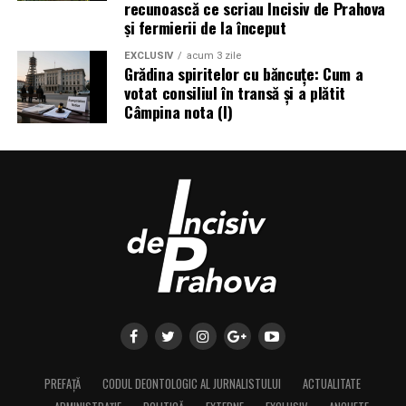
piesei intermediare și a coroanei finale. Aici lucrarea
recunoască ce scriau Incisiv de Prahova
verificarea ventilatiei in spatii curate;
și fermierii de la început
capătă forma și culoarea potrivite feței tale, iar un
masurari prin orificii de acces mici.
tehnician bun poate face coroana greu de deosebit de
EXCLUSIV
acum 3 zile
dinții naturali. Din acel moment, teoretic, uiți că porți un
Grădina spiritelor cu băncuțe: Cum a
Sondele hot-wire profesionale sunt folosite pentru
votat consiliul în transă și a plătit
implant, ceea ce e chiar scopul.
viteze mici si medii, iar instrumentele pot calcula debitul
Câmpina nota (I)
dupa introducerea sectiunii conductei. Unele modele
Costul și de ce mai ieftin nu
permit medierea pe puncte sau pe interval de timp, ceea
ce ajuta la stabilizarea rezultatului in conducte.
înseamnă întotdeauna mai bun
Sonda termica nu este recomandata automat pentru
N-are rost să ocolim subiectul. Implanturile Straumann
orice flux. Elementul sensibil poate fi afectat de:
costă, de regulă, mai mult decât multe alternative. E
firesc să te întrebi dacă diferența de preț se justifică, mai
pulberi;
ales când dai peste oferte tentante, cu implanturi mult
mai ieftine.
aerosoli de ulei;
particule de vopsea;
Răspunsul sincer e că depinde cum privești lucrurile.
Dacă socotești doar prețul de pe factură, variantele
condens;
ieftine par să câștige. Dacă socotești costul pe an de
PREFAȚĂ
CODUL DEONTOLOGIC AL JURNALISTULUI
ACTUALITATE
umiditate excesiva;