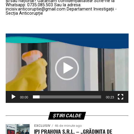
amenajare mai conservatoare din punct de vedere
și/sau național? Garantăm confidențialitatea! Scrie-ne la
într-o soluție salină până în clipa montării. Sună
Whatsapp: 0735.085.503 Sau la adresa:
mph;
tehnic, care să funcționeze bine indiferent de gradul
incisiv.anticoruptie@gmail.com Departament Investigații -
abstract, recunosc, dar efectul e cât se poate de
Secția Anticorupție
exact de ocupare din orice moment al săptămânii, fie că
noduri, pentru anumite aplicatii.
concret: vindecarea se scurtează aproape la jumătate,
este vorba de o zi liniștită sau de una cu prezență
de la vreo șase sau opt săptămâni la trei sau patru.
Debitul volumic, Q, se exprima uzual in:
maximă.
Pentru cineva care abia așteaptă să muște liniștit dintr-
Player
video
un măr, diferența chiar contează.
În acest context,
mocheta
rămâne o alegere sigură
m³/h;
pentru birourile hibride, pentru că oferă un compromis
m³/s;
Ceramica, pentru cei care nu vor
realist între confort, aspect și rezistență la variații de
l/s;
trafic imprevizibile de la o săptămână la alta. Alegerea
metal
unui material versatil reduce nevoia de renovări
CFM.
Sunt și pacienți care, din varii motive, vor să evite
repetate atunci când compania își ajustează politica de
Relatia simplificata dintre viteza medie si debit este:
metalul cu totul. Pentru ei, Straumann fabrică
lucru de la un an la altul, pe măsură ce echilibrul dintre
implanturi din ceramică de înaltă performanță, zirconia,
birou și acasă se schimbă, uneori destul de rapid și fără
00:00
00:23
Q = v_med × A
cu un alb apropiat de culoarea dintelui natural. Se
prea multă marjă de anticipare.
folosesc mai ales în zona din față, acolo unde estetica e
unde:
sensibilă și unde o umbră metalică sub gingie ar putea
Un birou pregătit pentru viitor,
ȘTIRI CALDE
deranja. Fiecare astfel de implant ceramic e testat
nu doar pentru prezent
Q este debitul volumic, exprimat in m³/s;
EXCLUSIV
46 de minute ago
mecanic, bucată cu bucată, înainte să iasă din fabrică,
IPJ PRAHOVA S.R.L. – „GRĂDINIȚA DE