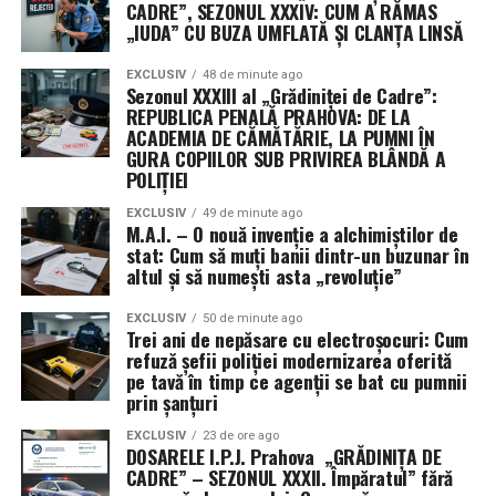
ceea ce spune destule despre atenția pusă în proces.
CADRE”, SEZONUL XXXIV: CUM A RĂMAS
v_med este viteza medie pe sectiune, exprimata in
Companiile care investesc, chiar de la început, într-o
„IUDA” CU BUZA UMFLATĂ ȘI CLANȚA LINSĂ
m/s;
amenajare flexibilă, capabilă să susțină mai multe
Osteointegrarea, adică
A este aria libera a sectiunii, exprimata in m².
scenarii de utilizare, evită costurile repetate ale
EXCLUSIV
48 de minute ago
Sezonul XXXIII al „Grădiniței de Cadre”:
momentul în care implantul
renovărilor dese, necesare atunci când spațiul este
REPUBLICA PENALĂ PRAHOVA: DE LA
Pentru exprimarea debitului in m³/h:
proiectat rigid, pentru un singur model de lucru care se
ACADEMIA DE CĂMĂTĂRIE, LA PUMNI ÎN
devine parte din tine
GURA COPIILOR SUB PRIVIREA BLÂNDĂ A
poate schimba rapid, mai rapid decât ciclul obișnuit de
Q = v_med × A × 3600
POLIȚIEI
amortizare a unei investiții de amenajare făcută cu câțiva
Am pomenit de osteointegrare și vreau să insist un pic,
ani în urmă.
Formula este valabila daca viteza folosita este
EXCLUSIV
49 de minute ago
fiindcă aici stă toată magia. După montare, osul din jur
M.A.I. – O nouă invenție a alchimiștilor de
reprezentativa pentru intreaga sectiune. O singura
stat: Cum să muți banii dintr-un buzunar în
începe încet să crească și să se lege de suprafața
Colaborarea cu un arhitect sau cu un designer de
citire realizata in centrul conductei nu reprezinta
altul și să numești asta „revoluție”
implantului. Nu e o prindere mecanică, precum un cui
interior specializat în spații corporate flexibile ajută la
automat viteza medie, deoarece profilul de curgere
bătut în lemn, ci una biologică, celulă cu celulă.
anticiparea acestor schimbări încă din etapa de
poate fi neuniform, mai ales in apropierea coturilor,
EXCLUSIV
50 de minute ago
Trei ani de nepăsare cu electroșocuri: Cum
proiectare, astfel încât biroul să rămână funcțional și
clapetelor, ventilatoarelor si ramificatiilor. TSI
Când procesul reușește, implantul devine una cu
refuză șefii poliției modernizarea oferită
coerent vizual, indiferent cum evoluează politica de
recomanda traversarea sectiunii in mai multe puncte
pe tavă în timp ce agenții se bat cu pumnii
maxilarul, iar coroana de deasupra se poartă exact ca un
lucru a companiei în anii următori, pe măsură ce echipa
prin șanțuri
tocmai pentru a reduce eroarea produsa de turbulenta
dinte natural. Mușeci, mesteci, râzi, fără să te gândești o
crește, se restructurează sau își schimbă rutina de
si de profilele neuniforme.
clipă la el. Când procesul dă greș, implantul se mișcă și
EXCLUSIV
23 de ore ago
prezență la birou.
DOSARELE I.P.J. Prahova „GRĂDINIȚA DE
trebuie scos, motiv pentru care calitatea suprafeței
CADRE” – SEZONUL XXXII. Împăratul” fără
Exemplu de calcul al debitului
cântărește atât de mult.