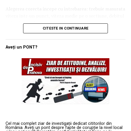
de titanul de dimensiune comparabilă, după datele
Alegerea corecta incepe cu intrebarea: trebuie masurata
Această schimbare de utilizare pune presiune diferită pe
publicate de companie. Pe scurt, medicul poate folosi un
viteza intr-un punct, viteza medie pe o sectiune, debitul
pardoseală față de modelul tradițional de birou, cu locuri
implant mai subțire fără să riște siguranța. Pentru
volumic sau viteza vantului in exterior?
fixe ocupate constant, în fiecare zi a săptămânii. Zonele
pacient, asta se traduce uneori prin evitarea unei grefe
CITESTE IN CONTINUARE
comune trebuie proiectate pentru un trafic mai intens
de os, adică o operație în plus, cu recuperare și bani în
Ce trebuie sa masori: viteza
și mai concentrat în anumite zile, de regulă la mijlocul
plus. E genul de avantaj care nu sare în ochi, dar care
săptămânii, în timp ce restul spațiului poate rămâne mai
aerului, debit sau viteza
Aveți un PONT?
schimbă mult experiența reală.
puțin solicitat în restul intervalului de lucru, fără să
devină complet inutilizat.
vantului?
Suprafața SLActive și SLA
Materialele trebuie să susțină o
Desi sunt exprimate uneori in aceleasi unitati, viteza
Dacă materialul e scheletul, suprafața e pielea care
aerului si debitul volumic descriu marimi diferite.
atinge direct osul. Straumann și-a făcut un nume tocmai
utilizare imprevizibilă
muncind la nivelul ăsta. Suprafața SLA, sablată cu
Viteza aerului, v, se exprima de regula in:
particule mari și gravată cu acid, a fost ani buni etalonul
Un birou modern nu mai poate fi proiectat astăzi pentru
industriei, o textură aspră de care osul se prinde mult
un singur scenariu fix de utilizare, pentru că numărul
m/s;
mai bine decât de una netedă.
real de persoane prezente variază constant, în funcție
km/h;
de politica internă a companiei și de preferințele fiecărei
Apoi, în 2005, a apărut SLActive și lucrurile s-au mișcat
Cel mai complet ziar de investigații dedicat cititorilor din
echipe în parte. Această incertitudine cere decizii de
ft/min;
România. Aveți un pont despre fapte de corupție la nivel local
din nou. E o suprafață hidrofilă și activă chimic, ținută