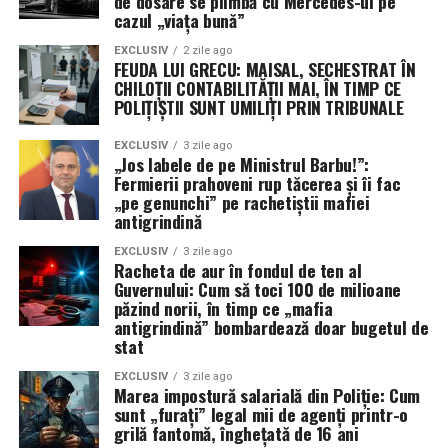
de dosare se plimbă cu Mercedes-ul pe
cazul „viața bună”
EXCLUSIV
2 zile ago
FEUDA LUI GRECU: MAISAL, SECHESTRAT ÎN
CHILOȚII CONTABILITĂȚII MAI, ÎN TIMP CE
POLIȚIȘTII SUNT UMILIȚI PRIN TRIBUNALE
EXCLUSIV
3 zile ago
„Jos labele de pe Ministrul Barbu!”:
Fermierii prahoveni rup tăcerea și îi fac
„pe genunchi” pe rachetiștii mafiei
antigrindină
EXCLUSIV
3 zile ago
Racheta de aur în fondul de ten al
Guvernului: Cum să toci 100 de milioane
păzind norii, în timp ce „mafia
antigrindină” bombardează doar bugetul de
stat
EXCLUSIV
3 zile ago
Marea impostură salarială din Poliție: Cum
sunt „furați” legal mii de agenți printr-o
grilă fantomă, înghețată de 16 ani