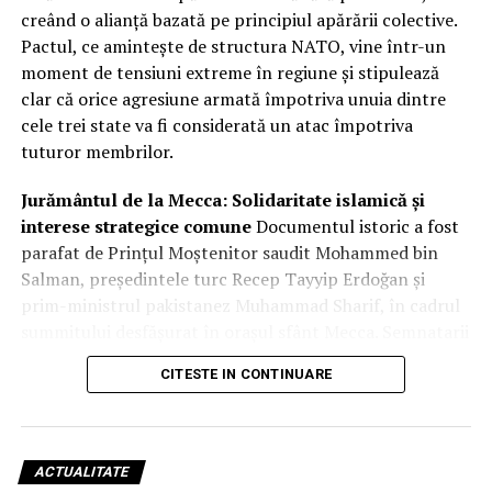
creând o alianță bazată pe principiul apărării colective.
Pactul, ce amintește de structura NATO, vine într-un
moment de tensiuni extreme în regiune și stipulează
clar că orice agresiune armată împotriva unuia dintre
cele trei state va fi considerată un atac împotriva
tuturor membrilor.
Jurământul de la Mecca: Solidaritate islamică și
interese strategice comune
Documentul istoric a fost
parafat de Prințul Moștenitor saudit Mohammed bin
Salman, președintele turc Recep Tayyip Erdoğan și
prim-ministrul pakistanez Muhammad Sharif, în cadrul
summitului desfășurat în orașul sfânt Mecca. Semnatarii
au invocat legăturile istorice profunde și „frăția” dintre
CITESTE IN CONTINUARE
cele trei națiuni, subliniind că acest pas este esențial
pentru promovarea păcii și stabilității într-un climat
marcat de incertitudine. Dincolo de retorica
diplomatică, acordul vizează consolidarea descurajării
ACTUALITATE
colective și intensificarea cooperării militare la toate