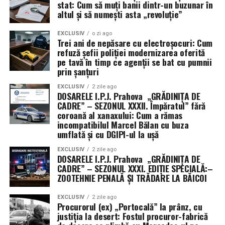
stat: Cum să muți banii dintr-un buzunar în
altul și să numești asta „revoluție”
EXCLUSIV
o zi ago
Trei ani de nepăsare cu electroșocuri: Cum
refuză șefii poliției modernizarea oferită
pe tavă în timp ce agenții se bat cu pumnii
prin șanțuri
EXCLUSIV
2 zile ago
DOSARELE I.P.J. Prahova „GRĂDINIȚA DE
CADRE” – SEZONUL XXXII. Împăratul” fără
coroană al xanaxului: Cum a rămas
incompatibilul Marcel Bălan cu buza
umflată și cu DGIPI-ul la ușă
EXCLUSIV
2 zile ago
DOSARELE I.P.J. Prahova „GRĂDINIȚA DE
CADRE” – SEZONUL XXXI. EDIȚIE SPECIALĂ:–
ZOOTEHNIE PENALĂ ȘI TRĂDARE LA BĂICOI
EXCLUSIV
2 zile ago
Procurorul (ex) „Portocală” la prânz, cu
justiția la desert: Fostul procuror-fabrică