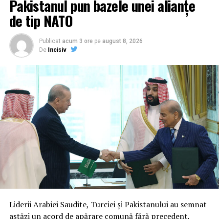
Pakistanul pun bazele unei alianțe
de tip NATO
Publicat
acum 3 ore
pe
august 8, 2026
De
Incisiv
Liderii Arabiei Saudite, Turciei și Pakistanului au semnat
astăzi un acord de apărare comună fără precedent,