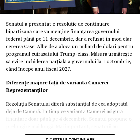
este diversificarea capacităților. Prin explorarea unor
inovații și tehnologii unice, Forța Spațială urmărește să
obțină avantaje de performanță distincte, garantând că
Senatul a prezentat o rezoluție de continuare
armata va dispune de cea mai avansată tehnologie
bipartizană care va menține finanțarea guvernului
disponibilă pe piață. Această abordare multi-vectorială
federal până pe 11 decembrie, dar a refuzat în mod clar
este văzută ca o plasă de siguranță strategică în fața
cererea Casei Albe de a aloca un miliard de dolari pentru
evoluțiilor imprevizibile din teatrele de operațiuni.
programul cuirasatului Trump-class. Măsura urmărește
să evite închiderea parțială a guvernului la 1 octombrie,
Revoluția „Flatellites”: Rocket Lab propune o
când începe anul fiscal 2027.
arhitectură inovatoare pentru Neutron
Diferențe majore față de varianta Camerei
Dintre contractorii anunțați, Rocket Lab se detașează cu
Reprezentanților
o cotă de 397 de milioane de dolari. Compania cu sediul
în California va dezvolta și opera o constelație de
Rezoluția Senatului diferă substanțial de cea adoptată
„Flatellites” – un design revoluționar de sateliți plați,
deja de Cameră. În timp ce varianta Camerei asigură
optimizați pentru comunicare de mare bandă și latență
finanțare doar până pe 4 decembrie, Senatul propune o
scăzută.
prelungire mai lungă. Mai important, senatorii au
respins majoritatea cererilor de excepții bugetare
Aceste platforme orbitale vor fi transportate în spațiu
CITESTE IN CONTINUARE