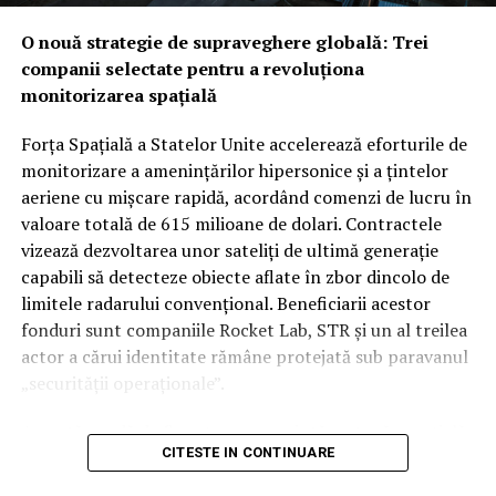
susținute de Iran. În timp ce Washingtonul ar putea
O nouă strategie de supraveghere globală: Trei
vedea cu ochi buni această redistribuire a
companii selectate pentru a revoluționa
responsabilităților de securitate între aliații săi
monitorizarea spațială
regionali, unii analiști rămân sceptici cu privire la
aplicabilitatea imediată a clauzei de apărare colectivă.
Forța Spațială a Statelor Unite accelerează eforturile de
Rămâne de văzut dacă, în cazul unui atac iminent din
monitorizare a amenințărilor hipersonice și a țintelor
partea proxy-urilor Teheranului, Ankara și Islamabadul
aeriene cu mișcare rapidă, acordând comenzi de lucru în
vor interveni militar pentru a proteja regatul saudit,
valoare totală de 615 milioane de dolari. Contractele
transformând semnăturile de astăzi într-o realitate
vizează dezvoltarea unor sateliți de ultimă generație
operativă.
capabili să detecteze obiecte aflate în zbor dincolo de
limitele radarului convențional. Beneficiarii acestor
fonduri sunt companiile Rocket Lab, STR și un al treilea
actor a cărui identitate rămâne protejată sub paravanul
„securității operaționale”.
Această rundă de finanțare reprezintă o etapă esențială
CITESTE IN CONTINUARE
în programul SB-AMTI (Space-Based Airborne Moving
Target Indicator), un mecanism contractual flexibil