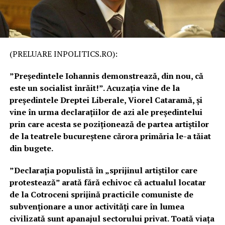
(PRELUARE INPOLITICS.RO):
”Președintele Iohannis demonstrează, din nou, că
este un socialist înrăit!”. Acuzația vine de la
președintele Dreptei Liberale, Viorel Cataramă, și
vine în urma declarațiilor de azi ale președintelui
prin care acesta se poziționează de partea artiștilor
de la teatrele bucureștene cărora primăria le-a tăiat
din bugete.
”Declarația populistă în „sprijinul artiștilor care
protestează” arată fără echivoc că actualul locatar
de la Cotroceni sprijină practicile comuniste de
subvenționare a unor activități care în lumea
civilizată sunt apanajul sectorului privat. Toată viața