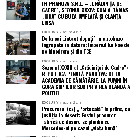
IPJ PRAHOVA S.R.L. – „GRĂDINIȚA DE
CADRE”, SEZONUL XXXIV: CUM A RĂMAS
„IUDA” CU BUZA UMFLATĂ ȘI CLANȚA
LINSĂ
EXCLUSIV
acum 4 zile
De la cai „intact dopați” la autobuze
îngropate în datorii: Imperiul lui Nae de
pe hipodrom și din TCE
EXCLUSIV
acum o zi
Sezonul XXXIII al „Grădiniței de Cadre”:
REPUBLICA PENALĂ PRAHOVA: DE LA
ACADEMIA DE CĂMĂTĂRIE, LA PUMNI ÎN
GURA COPIILOR SUB PRIVIREA BLÂNDĂ A
POLIȚIEI
EXCLUSIV
acum 2 zile
Procurorul (ex) „Portocală” la prânz, cu
justiția la desert: Fostul procuror-
fabrică de dosare se plimbă cu
Mercedes-ul pe cazul „viața bună”