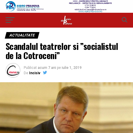
ACTUALITATE
Scandalul teatrelor si ”socialistul
de la Cotroceni”
Publicat
acum 7 ani
pe
iulie 1, 2019
De
Incisiv