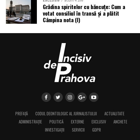
EXCLUSIV
acum 4 zile
Grădina spiritelor cu băncuțe: Cum a
votat consiliul în transă și a plătit
Câmpina nota (I)
PREFAȚĂ
CODUL DEONTOLOGIC AL JURNALISTULUI
ACTUALITATE
ADMINISTRAȚIE
POLITICĂ
EXTERNE
EXCLUSIV
ANCHETE
INVESTIGAȚII
SERVICII
GDPR