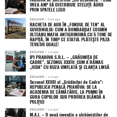
VREA ANP SĂ DISTRIBUIE STELUȚE AURII
PRIN SPATELE LEGII
Următorii pași în Congres
EXCLUSIV
9 ore ago
Senatul urmează să voteze rezoluția în această
RACHETA DE AUR ÎN „FONDUL DE TEN” AL
săptămână, înainte de începerea vacanței de august.
GUVERNULUI: CUM A BOMBARDAT COSMIN
Camera Reprezentanților, deja în pauză, și-a adoptat
OLTEANU MAFIA ANTIGRINDINĂ CU 5 TONE DE
RAPIȚĂ, ÎN TIMP CE STATUL PLĂTEȘTE PAZA
propria variantă pe 21 iulie. Cele două texte vor trebui
TEVILOR GOALE!
fie unificate, fie una dintre camere va trebui să adopte
varianta celeilalte, pentru ca proiectul să ajungă pe
EXCLUSIV
o zi ago
IPJ PRAHOVA S.R.L. – „GRĂDINIȚA DE
masa președintelui Donald Trump.
CADRE”, SEZONUL XXXIV: CUM A RĂMAS
„IUDA” CU BUZA UMFLATĂ ȘI CLANȚA LINSĂ
Președinta Comisiei de buget din Senat, Susan Collins, a
descris rezoluția drept „un pas important” pentru
EXCLUSIV
o zi ago
Sezonul XXXIII al „Grădiniței de Cadre”:
evitarea închiderii guvernului, în timp ce senatoarea
REPUBLICA PENALĂ PRAHOVA: DE LA
Patty Murray a salutat faptul că textul limitează cererile
ACADEMIA DE CĂMĂTĂRIE, LA PUMNI ÎN
de noi fonduri și flexibilități pentru Pentagon.
GURA COPIILOR SUB PRIVIREA BLÂNDĂ A
POLIȚIEI
EXCLUSIV
o zi ago
M.A.I. – O nouă invenție a alchimiștilor de