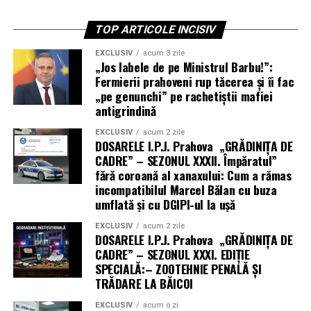
TOP ARTICOLE INCISIV
EXCLUSIV
acum 3 zile
„Jos labele de pe Ministrul Barbu!”:
Fermierii prahoveni rup tăcerea și îi fac
„pe genunchi” pe rachetiștii mafiei
antigrindină
EXCLUSIV
acum 2 zile
DOSARELE I.P.J. Prahova „GRĂDINIȚA DE
CADRE” – SEZONUL XXXII. Împăratul”
fără coroană al xanaxului: Cum a rămas
incompatibilul Marcel Bălan cu buza
umflată și cu DGIPI-ul la ușă
EXCLUSIV
acum 2 zile
DOSARELE I.P.J. Prahova „GRĂDINIȚA DE
CADRE” – SEZONUL XXXI. EDIȚIE
SPECIALĂ:– ZOOTEHNIE PENALĂ ȘI
TRĂDARE LA BĂICOI
EXCLUSIV
acum o zi