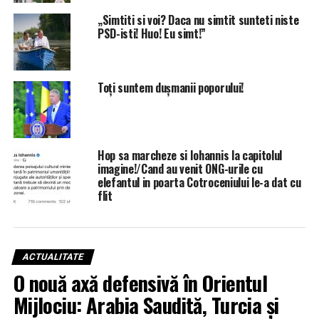
„Simtiti si voi? Daca nu simtit sunteti niste
PSD-isti! Huo! Eu simt!”
Toți suntem dușmanii poporului!
Hop sa marcheze si Iohannis la capitolul
imagine!/Cand au venit ONG-urile cu
elefantul in poarta Cotroceniului le-a dat cu
flit
ACTUALITATE
O nouă axă defensivă în Orientul
Mijlociu: Arabia Saudită, Turcia și