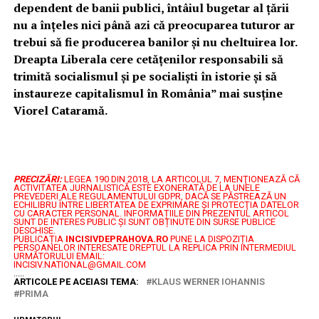
dependent de banii publici, întâiul bugetar al țării
nu a înțeles nici până azi că preocuparea tuturor ar
trebui să fie producerea banilor și nu cheltuirea lor.
Dreapta Liberala cere cetățenilor responsabili să
trimită socialismul și pe socialiști în istorie și să
instaureze capitalismul în România” mai susține
Viorel Cataramă.
PRECIZĂRI:
LEGEA 190 DIN 2018, LA ARTICOLUL 7, MENŢIONEAZĂ CĂ
ACTIVITATEA JURNALISTICĂ ESTE EXONERATĂ DE LA UNELE
PREVEDERI ALE REGULAMENTULUI GDPR, DACĂ SE PĂSTREAZĂ UN
ECHILIBRU ÎNTRE LIBERTATEA DE EXPRIMARE ŞI PROTECŢIA DATELOR
CU CARACTER PERSONAL.
INFORMAȚIILE DIN PREZENTUL ARTICOL
SUNT DE INTERES PUBLIC ȘI SUNT OBȚINUTE DIN SURSE PUBLICE
DESCHISE.
PUBLICAȚIA
INCISIVDEPRAHOVA.RO
PUNE LA DISPOZIȚIA
PERSOANELOR INTERESATE DREPTUL LA REPLICA PRIN INTERMEDIUL
URMĂTORULUI EMAIL:
INCISIV.NATIONAL@GMAIL.COM
.....
ARTICOLE PE ACEIASI TEMA:
KLAUS WERNER IOHANNIS
PRIMA