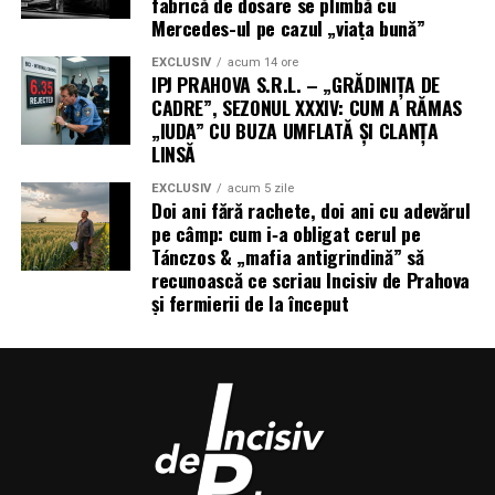
fabrică de dosare se plimbă cu
Mercedes-ul pe cazul „viața bună”
EXCLUSIV
acum 14 ore
IPJ PRAHOVA S.R.L. – „GRĂDINIȚA DE
CADRE”, SEZONUL XXXIV: CUM A RĂMAS
„IUDA” CU BUZA UMFLATĂ ȘI CLANȚA
LINSĂ
EXCLUSIV
acum 5 zile
Doi ani fără rachete, doi ani cu adevărul
pe câmp: cum i‑a obligat cerul pe
Tánczos & „mafia antigrindină” să
recunoască ce scriau Incisiv de Prahova
și fermierii de la început