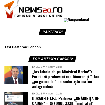
Investiția în ambalaje care permit vizualizarea
conținutului reflectă respectul producătorului pentru
munca sa și pentru clientul final. Alegerea unor
materiale care combină structura rigidă a cartonului cu
transparența ferestrei asigură succesul prezentării la
PARTENERI
raft și protejează calitatea ingredientelor naturale. O
prezentare corectă și onestă crește loialitatea clienților
și consolidează imaginea de brand a micilor laboratoare
Taxi Heathrow London
artizanale, oferind o experiență de cumpărare
superioară și sigură.
TOP ARTICOLE INCISIV
EXCLUSIV
acum 2 zile
„Jos labele de pe Ministrul Barbu!”:
Fermierii prahoveni rup tăcerea și îi fac
„pe genunchi” pe rachetiștii mafiei
antigrindină
EXCLUSIV
acum 2 zile
DOSARELE I.P.J. Prahova „GRĂDINIȚA DE
CADRE” – SEZONUL XXXII. Împăratul”