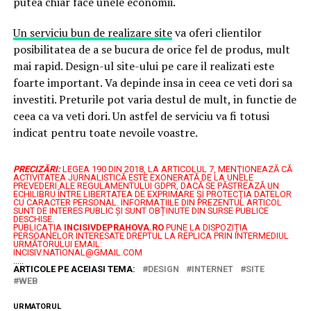
putea chiar face unele economii.
Un serviciu bun de realizare site
va oferi clientilor
posibilitatea de a se bucura de orice fel de produs, mult
mai rapid. Design-ul site-ului pe care il realizati este
foarte important. Va depinde insa in ceea ce veti dori sa
investiti. Preturile pot varia destul de mult, in functie de
ceea ca va veti dori. Un astfel de serviciu va fi totusi
indicat pentru toate nevoile voastre.
PRECIZĂRI:
LEGEA 190 DIN 2018, LA ARTICOLUL 7, MENŢIONEAZĂ CĂ
ACTIVITATEA JURNALISTICĂ ESTE EXONERATĂ DE LA UNELE
PREVEDERI ALE REGULAMENTULUI GDPR, DACĂ SE PĂSTREAZĂ UN
ECHILIBRU ÎNTRE LIBERTATEA DE EXPRIMARE ŞI PROTECŢIA DATELOR
CU CARACTER PERSONAL.
INFORMAȚIILE DIN PREZENTUL ARTICOL
SUNT DE INTERES PUBLIC ȘI SUNT OBȚINUTE DIN SURSE PUBLICE
DESCHISE.
PUBLICAȚIA
INCISIVDEPRAHOVA.RO
PUNE LA DISPOZIȚIA
PERSOANELOR INTERESATE DREPTUL LA REPLICA PRIN INTERMEDIUL
URMĂTORULUI EMAIL:
INCISIV.NATIONAL@GMAIL.COM
.....
ARTICOLE PE ACEIASI TEMA:
DESIGN
INTERNET
SITE
WEB
URMATORUL