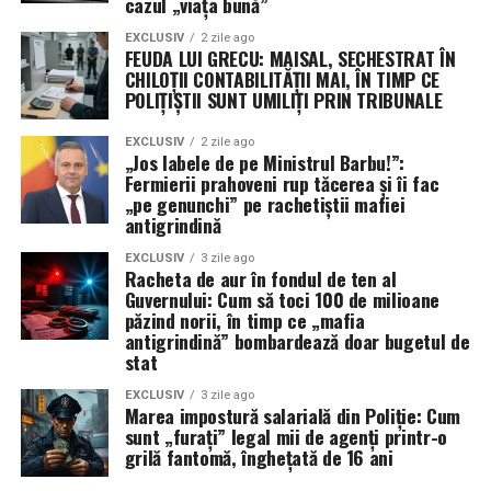
cazul „viața bună”
EXCLUSIV
2 zile ago
Un produs cosmetic fără conservanți artificiali este
FEUDA LUI GRECU: MAISAL, SECHESTRAT ÎN
extrem de sensibil la praf, bacterii și umiditate.
CHILOȚII CONTABILITĂȚII MAI, ÎN TIMP CE
POLIȚIȘTII SUNT UMILIȚI PRIN TRIBUNALE
Fereastra transparentă, realizată de obicei din celuloză
sau materiale plastice subțiri și sigure, acționează ca o
EXCLUSIV
2 zile ago
barieră protectoare fără a bloca vizibilitatea. Astfel,
„Jos labele de pe Ministrul Barbu!”:
produsul rămâne izolat de factorii externi, dar își
Fermierii prahoveni rup tăcerea și îi fac
„pe genunchi” pe rachetiștii mafiei
păstrează atractivitatea vizuală intactă pe tot parcursul
antigrindină
perioadei de expunere la raft.
EXCLUSIV
3 zile ago
Racheta de aur în fondul de ten al
​Menținerea aromei în interiorul
Guvernului: Cum să toci 100 de milioane
ambalajului
păzind norii, în timp ce „mafia
antigrindină” bombardează doar bugetul de
stat
Produsele cosmetice artizanale sunt renumite pentru
uleiurile esențiale și aromele naturale intense. Un
EXCLUSIV
3 zile ago
Marea impostură salarială din Poliție: Cum
ambalaj bine sigilat care include o fereastră permite
sunt „furați” legal mii de agenți printr-o
păstrarea acestor note olfactive în interior, prevenind
grilă fantomă, înghețată de 16 ani
evaporarea prematură a parfumului. Vizibilitatea oferită