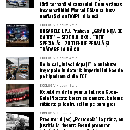
fără coroană al xanaxului: Cum a rămas
incompatibilul Marcel Bălan cu buza
umflată și cu DGIPI-ul la ușă
EXCLUSIV
acum 2 zile
DOSARELE I.P.J. Prahova „GRĂDINIȚA DE
CADRE” – SEZONUL XXXI. EDIȚIE
SPECIALĂ:– ZOOTEHNIE PENALĂ ȘI
TRĂDARE LA BĂICOI
EXCLUSIV
acum 4 zile
De la cai „intact dopați” la autobuze
îngropate în datorii: Imperiul lui Nae de
pe hipodrom și din TCE
EXCLUSIV
acum 5 zile
Republica de la poarta fabricii Coca-
Cola Ploiesti: boieri cu camere, butoaie
rătăcite și teatru ieftin pe bani grei
EXCLUSIV
acum 2 zile
Procurorul (ex) „Portocală” la prânz, cu
justiția la desert: Fostul procuror-