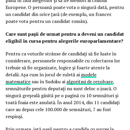
până în ziua alegerilor și să fie membri ai Uniunii
Europene. O persoană poate vota o singură dată, pentru
un candidat din orice țară (de exemplu, un francez
poate vota pentru un candidat român).
Care sunt pașii de urmat pentru a deveni un candidat
eligibil în cursa pentru alegerile europarlamentare?
Pentru ca voturile strânse de candidați să fie luate în
considerare, persoanele responsabile cu colectarea lor
trebuie să fie organizate, logice și foarte atente la
detalii. Așa cum în jocul de ruletă ai
modele
matematice
sau în Sudoku ai
algoritmi de rezolvare
,
semnăturile pentru deputați nu sunt deloc o joacă. O
singură greșeală găsită pe o pagină cu 10 semnături și
toată foaia este anulată. În anul 2014, din 11 candidați
care au depus cele 100.000 de semnături, 7 au fost
respinși.
Prin urmare, iată pașii pentru a candida
cu succes
la