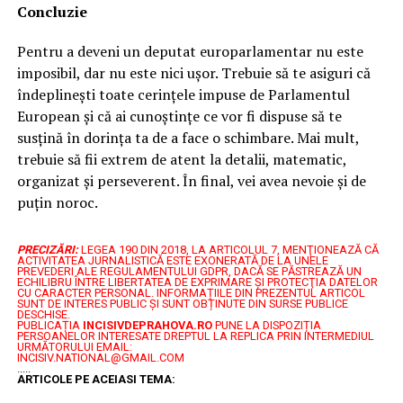
Concluzie
Pentru a deveni un deputat europarlamentar nu este
imposibil, dar nu este nici ușor. Trebuie să te asiguri că
îndeplinești toate cerințele impuse de Parlamentul
European și că ai cunoștințe ce vor fi dispuse să te
susțină în dorința ta de a face o schimbare. Mai mult,
trebuie să fii extrem de atent la detalii, matematic,
organizat și perseverent. În final, vei avea nevoie și de
puțin noroc.
PRECIZĂRI:
LEGEA 190 DIN 2018, LA ARTICOLUL 7, MENŢIONEAZĂ CĂ
ACTIVITATEA JURNALISTICĂ ESTE EXONERATĂ DE LA UNELE
PREVEDERI ALE REGULAMENTULUI GDPR, DACĂ SE PĂSTREAZĂ UN
ECHILIBRU ÎNTRE LIBERTATEA DE EXPRIMARE ŞI PROTECŢIA DATELOR
CU CARACTER PERSONAL.
INFORMAȚIILE DIN PREZENTUL ARTICOL
SUNT DE INTERES PUBLIC ȘI SUNT OBȚINUTE DIN SURSE PUBLICE
DESCHISE.
PUBLICAȚIA
INCISIVDEPRAHOVA.RO
PUNE LA DISPOZIȚIA
PERSOANELOR INTERESATE DREPTUL LA REPLICA PRIN INTERMEDIUL
URMĂTORULUI EMAIL:
INCISIV.NATIONAL@GMAIL.COM
.....
ARTICOLE PE ACEIASI TEMA: