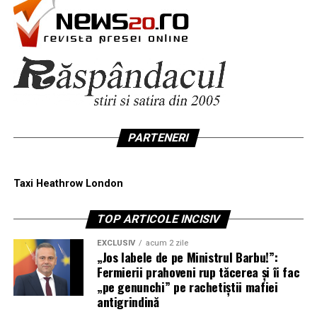
PARTENERI
Taxi Heathrow London
TOP ARTICOLE INCISIV
EXCLUSIV
acum 2 zile
„Jos labele de pe Ministrul Barbu!”:
Fermierii prahoveni rup tăcerea și îi fac
„pe genunchi” pe rachetiștii mafiei
antigrindină