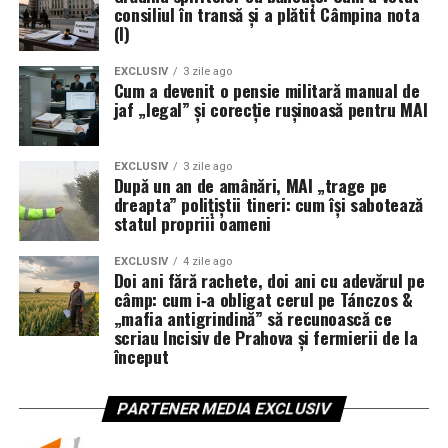
consiliul în transă și a plătit Câmpina nota
(I)
EXCLUSIV
3 zile ago
Cum a devenit o pensie militară manual de
jaf „legal” și corecție rușinoasă pentru MAI
EXCLUSIV
3 zile ago
După un an de amânări, MAI „trage pe
dreapta” polițiștii tineri: cum își sabotează
statul propriii oameni
EXCLUSIV
4 zile ago
Doi ani fără rachete, doi ani cu adevărul pe
câmp: cum i‑a obligat cerul pe Tánczos &
„mafia antigrindină” să recunoască ce
scriau Incisiv de Prahova și fermierii de la
început
PARTENER MEDIA EXCLUSIV