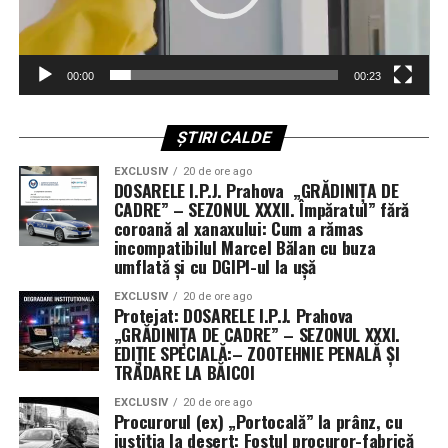
Industria maritimă a votat: Eforturile americane
sunt insuficiente
00:00
00:23
Testul suprem al succesului nu se află în comunicatele
de presă ale Pentagonului, ci în registrele companiilor
de asigurări și ale proprietarilor de nave. Dacă aceștia
ȘTIRI CALDE
decid că riscul este prea mare — așa cum au făcut-o deja
EXCLUSIV
20 de ore ago
— traficul încetează, iar economia mondială intră în
DOSARELE I.P.J. Prahova „GRĂDINIȚA DE
colaps.
CADRE” – SEZONUL XXXII. Împăratul” fără
coroană al xanaxului: Cum a rămas
incompatibilul Marcel Bălan cu buza
Deși navele de război americane au reușit să se protejeze
umflată și cu DGIPI-ul la ușă
de drone și bărci rapide, ele au eșuat în misiunea de a
extinde această protecție asupra flotei comerciale.
EXCLUSIV
20 de ore ago
Protejat: DOSARELE I.P.J. Prahova
Auto-apărarea nu este suficientă atunci când misiunea
„GRĂDINIȚA DE CADRE” – SEZONUL XXXI.
ta principală este menținerea căilor navigabile deschise.
EDIȚIE SPECIALĂ:– ZOOTEHNIE PENALĂ ȘI
TRĂDARE LA BĂICOI
Lecția istoriei și eșecul tactic al noii ere
EXCLUSIV
20 de ore ago
Procurorul (ex) „Portocală” la prânz, cu
Istoria navală ne învață că, în ambele Războaie
justiția la desert: Fostul procuror-fabrică