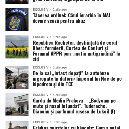
EXCLUSIV
2 zile ago
Tăcerea ordinei: Când ierarhia în MAI
devine scuză pentru abuz
EXCLUSIV
3 zile ago
Republica Rachetei, desființată de cerul
liber: fermierii, Curtea de Conturi și
Forumul APPR pun „mafia antigrindină” la
zid
EXCLUSIV
3 zile ago
De la cai „intact dopați” la autobuze
îngropate în datorii: Imperiul lui Nae de pe
hipodrom și din TCE
EXCLUSIV
3 zile ago
Garda de Mediu Prahova – „Bodycam pe
mute și nasul înfundat”. Tudorache,
Diaconu și parfumul rusesc de Lukoil (I)
EXCLUSIV
3 zile ago
Grădina spiritelor cu băncuțe: Cum a votat