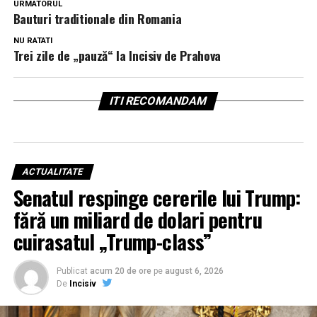
URMATORUL
Bauturi traditionale din Romania
NU RATATI
Trei zile de „pauză“ la Incisiv de Prahova
ITI RECOMANDAM
ACTUALITATE
Senatul respinge cererile lui Trump:
fără un miliard de dolari pentru
cuirasatul „Trump-class”
Publicat
acum 20 de ore
pe
august 6, 2026
De
Incisiv