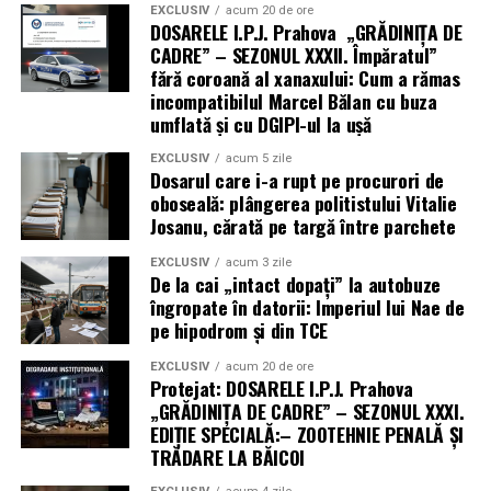
EXCLUSIV
acum 20 de ore
DOSARELE I.P.J. Prahova „GRĂDINIȚA DE
CADRE” – SEZONUL XXXII. Împăratul”
fără coroană al xanaxului: Cum a rămas
incompatibilul Marcel Bălan cu buza
umflată și cu DGIPI-ul la ușă
EXCLUSIV
acum 5 zile
Dosarul care i-a rupt pe procurori de
oboseală: plângerea politistului Vitalie
Josanu, cărată pe targă între parchete
EXCLUSIV
acum 3 zile
De la cai „intact dopați” la autobuze
îngropate în datorii: Imperiul lui Nae de
pe hipodrom și din TCE
EXCLUSIV
acum 20 de ore
Protejat: DOSARELE I.P.J. Prahova
„GRĂDINIȚA DE CADRE” – SEZONUL XXXI.
EDIȚIE SPECIALĂ:– ZOOTEHNIE PENALĂ ȘI
TRĂDARE LA BĂICOI