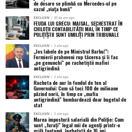
Mondiale, aliații au fost reticenți în a adopta sistemul
de dosare se plimbă cu Mercedes-ul pe
cazul „viața bună”
convoaielor, preferând să „vâneze” amenințarea. În
ambele cazuri, strategia a eșuat catastrofal până când s-
EXCLUSIV
20 de ore ago
FEUDA LUI GRECU: MAISAL, SECHESTRAT ÎN
a revenit la escortarea directă. Astăzi, Marina pare să
CHILOȚII CONTABILITĂȚII MAI, ÎN TIMP CE
repete aceleași greșeli, încercând să creeze „coridoare
POLIȚIȘTII SUNT UMILIȚI PRIN TRIBUNALE
sigure” de la distanță, o tactică ce nu a reușit să
convingă armatorii să își trimită navele la apă.
EXCLUSIV
2 zile ago
„Jos labele de pe Ministrul Barbu!”:
Fermierii prahoveni rup tăcerea și îi fac
După cinci luni de conflict, concluzia este ineluctabilă: o
„pe genunchi” pe rachetiștii mafiei
strâmtoare blocată sub ochii unei flote de 290 de nave și
antigrindină
345.000 de marinari este, prin definiție, un eșec naval.
Până când această problemă nu va fi diagnosticată și
EXCLUSIV
2 zile ago
Racheta de aur în fondul de ten al
rezolvată, supremația maritimă a SUA rămâne doar un
Guvernului: Cum să toci 100 de milioane
concept teoretic, în timp ce 500 de nave comerciale
păzind norii, în timp ce „mafia
antigrindină” bombardează doar bugetul de
stau blocate, așteptând o siguranță care nu mai vine.
stat
EXCLUSIV
2 zile ago
Marea impostură salarială din Poliție: Cum
sunt „furați” legal mii de agenți printr-o
grilă fantomă, înghețată de 16 ani