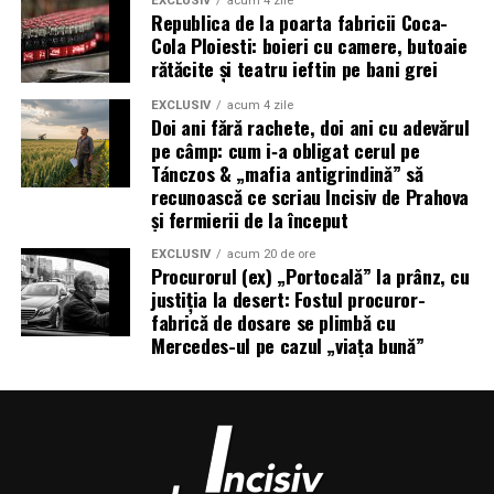
EXCLUSIV
acum 4 zile
Republica de la poarta fabricii Coca-
Cola Ploiesti: boieri cu camere, butoaie
rătăcite și teatru ieftin pe bani grei
EXCLUSIV
acum 4 zile
Doi ani fără rachete, doi ani cu adevărul
pe câmp: cum i‑a obligat cerul pe
Tánczos & „mafia antigrindină” să
recunoască ce scriau Incisiv de Prahova
și fermierii de la început
EXCLUSIV
acum 20 de ore
Procurorul (ex) „Portocală” la prânz, cu
justiția la desert: Fostul procuror-
fabrică de dosare se plimbă cu
Mercedes-ul pe cazul „viața bună”