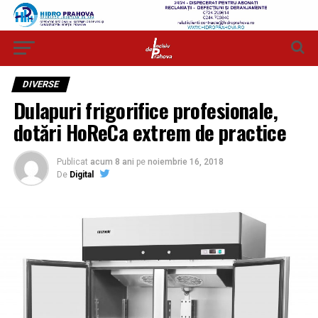
DIVERSE
Dulapuri frigorifice profesionale,
dotări HoReCa extrem de practice
Publicat
acum 8 ani
pe
noiembrie 16, 2018
De
Digital