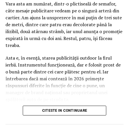
Vara asta am numărat, dintr-o plictiseală de semafor,
câte mesaje publicitare vedeam pe o singură arteră din
cartier. Am ajuns la unsprezece în mai puțin de trei sute
de metri, dintre care patru erau decolorate până la
ilizibil, două atârnau strâmb, iar unul anunța o promoție
expirată în urmă cu doi ani. Restul, patru, își făceau
treaba.
Asta e, în esență, starea publicității outdoor la firul
ierbii. Instrumentul funcționează, dar e folosit prost de
o bună parte dintre cei care plătesc pentru el. Iar
întrebarea dacă mai contează în 2026 primește
răspunsuri diferite în funcție de cine o pune, un
manager de brand național sau proprietarul unei
spălătorii auto de pe strada ta.
CITESTE IN CONTINUARE
Pentru al doilea, răspunsul e mai simplu decât pare. Da,
contează, și probabil contează mai mult decât acum
cinci ani. Motivele nu au însă legătură cu nostalgia