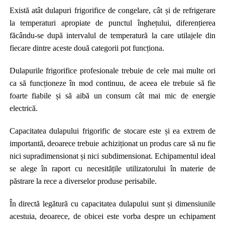
Există atât dulapuri frigorifice de congelare, cât și de refrigerare
la temperaturi apropiate de punctul înghețului, diferențierea
făcându-se după intervalul de temperatură la care utilajele din
fiecare dintre aceste două categorii pot funcționa.
Dulapurile frigorifice profesionale trebuie de cele mai multe ori
ca să funcționeze în mod continuu, de aceea ele trebuie să fie
foarte fiabile și să aibă un consum cât mai mic de energie
electrică.
Capacitatea dulapului frigorific de stocare este și ea extrem de
importantă, deoarece trebuie achiziționat un produs care să nu fie
nici supradimensionat și nici subdimensionat. Echipamentul ideal
se alege în raport cu necesitățile utilizatorului în materie de
păstrare la rece a diverselor produse perisabile.
În directă legătură cu capacitatea dulapului sunt și dimensiunile
acestuia, deoarece, de obicei este vorba despre un echipament