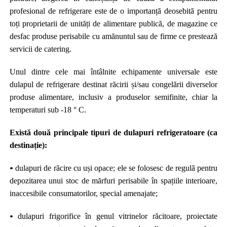
profesional de refrigerare este de o importanță deosebită pentru
toți proprietarii de unități de alimentare publică, de magazine ce
desfac produse perisabile cu amănuntul sau de firme ce prestează
servicii de catering.
Unul dintre cele mai întâlnite echipamente universale este
dulapul de refrigerare destinat răcirii și/sau congelării diverselor
produse alimentare, inclusiv a produselor semifinite, chiar la
temperaturi sub -18 ° C.
Există două principale tipuri de dulapuri refrigeratoare (ca
destinație):
•
dulapuri de răcire cu uși opace; ele se folosesc de regulă pentru
depozitarea unui stoc de mărfuri perisabile în spațiile interioare,
inaccesibile consumatorilor, special amenajate;
•
dulapuri frigorifice în genul vitrinelor răcitoare, proiectate