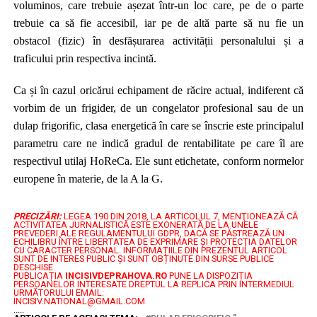
voluminos, care trebuie așezat într-un loc care, pe de o parte
trebuie ca să fie accesibil, iar pe de altă parte să nu fie un
obstacol (fizic) în desfășurarea activității personalului și a
traficului prin respectiva incintă.
Ca și în cazul oricărui echipament de răcire actual, indiferent că
vorbim de un frigider, de un congelator profesional sau de un
dulap frigorific, clasa energetică în care se înscrie este principalul
parametru care ne indică gradul de rentabilitate pe care îl are
respectivul utilaj HoReCa. Ele sunt etichetate, conform normelor
europene în materie, de la A la G.
PRECIZĂRI:
LEGEA 190 DIN 2018, LA ARTICOLUL 7, MENŢIONEAZĂ CĂ
ACTIVITATEA JURNALISTICĂ ESTE EXONERATĂ DE LA UNELE
PREVEDERI ALE REGULAMENTULUI GDPR, DACĂ SE PĂSTREAZĂ UN
ECHILIBRU ÎNTRE LIBERTATEA DE EXPRIMARE ŞI PROTECŢIA DATELOR
CU CARACTER PERSONAL.
INFORMAȚIILE DIN PREZENTUL ARTICOL
SUNT DE INTERES PUBLIC ȘI SUNT OBȚINUTE DIN SURSE PUBLICE
DESCHISE.
PUBLICAȚIA
INCISIVDEPRAHOVA.RO
PUNE LA DISPOZIȚIA
PERSOANELOR INTERESATE DREPTUL LA REPLICA PRIN INTERMEDIUL
URMĂTORULUI EMAIL:
INCISIV.NATIONAL@GMAIL.COM
.....