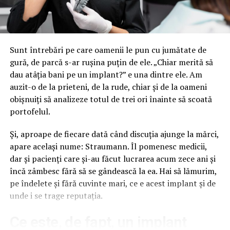
bannerul de pe gardul frizeriei, colantarea vitrinei de la
cofetăria din colț sau panoul direcțional al service-ului
de pe drumul de centură. Segmentul acela nu apare în
niciun raport, pentru că nu trece prin agenții.
Sunt întrebări pe care oamenii le pun cu jumătate de
gură, de parcă s-ar rușina puțin de ele. „Chiar merită să
Cifrele pieței spun o poveste, strada
dau atâția bani pe un implant?” e una dintre ele. Am
spune alta
auzit-o de la prieteni, de la rude, chiar și de la oameni
obișnuiți să analizeze totul de trei ori înainte să scoată
Rapoartele de industrie măsoară tranzacții, nu
portofelul.
vizibilitate. Un business de cartier care își printează un
banner și îl agață pe propria fațadă nu generează nicio
Și, aproape de fiecare dată când discuția ajunge la mărci,
linie într-un studiu de piață, deși generează exact ce
apare același nume: Straumann. Îl pomenesc medicii,
contează, expunere zilnică repetată în fața publicului
dar și pacienți care și-au făcut lucrarea acum zece ani și
potrivit. Diferența dintre cele două lumi e atât de mare
încă zâmbesc fără să se gândească la ea. Hai să lămurim,
încât concluziile trase pentru una nu se aplică celeilalte.
pe îndelete și fără cuvinte mari, ce e acest implant și de
unde i se trage reputația.
Ce s-a schimbat cu adevărat e componenta digitală.
Ecranele LED și rețelele DOOH reprezintă acum, după
Ce este, de fapt, un implant
estimările din piață, undeva la 15-20% din inventarul