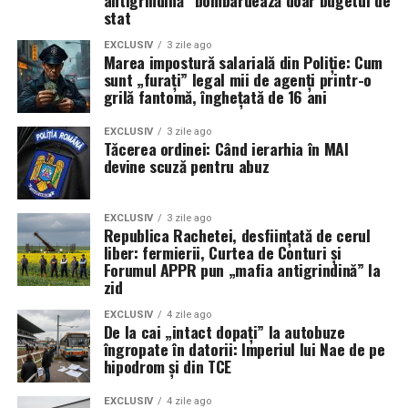
data de 25 Iunie 2026.
stat
EXCLUSIV
3 zile ago
Marea impostură salarială din Poliție: Cum
sunt „furați” legal mii de agenți printr-o
grilă fantomă, înghețată de 16 ani
EXCLUSIV
3 zile ago
Tăcerea ordinei: Când ierarhia în MAI
devine scuză pentru abuz
EXCLUSIV
3 zile ago
Republica Rachetei, desființată de cerul
liber: fermierii, Curtea de Conturi și
Forumul APPR pun „mafia antigrindină” la
zid
EXCLUSIV
4 zile ago
De la cai „intact dopați” la autobuze
îngropate în datorii: Imperiul lui Nae de pe
hipodrom și din TCE
EXCLUSIV
4 zile ago