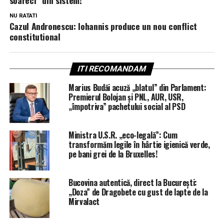
NU RATATI
Cazul Andronescu: Iohannis produce un nou conflict
constitutional
ITI RECOMANDAM
Marius Budăi acuză „blatul” din Parlament:
Premierul Bolojan și PNL, AUR, USR,
„împotriva” pachetului social al PSD
Ministra U.S.R. „eco-legală”: Cum
transformăm legile în hârtie igienică verde,
pe bani grei de la Bruxelles!
Bucovina autentică, direct la București:
„Doza” de Dragobete cu gust de lapte de la
Mirvalact