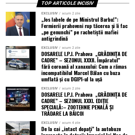
TOP ARTICOLE INCISIV
EXCLUSIV
acum 2 zile
„Jos labele de pe Ministrul Barbu!”:
Fermierii prahoveni rup tăcerea și îi fac
„pe genunchi” pe rachetiștii mafiei
antigrindină
EXCLUSIV
acum 2 zile
DOSARELE I.P.J. Prahova „GRĂDINIȚA DE
CADRE” – SEZONUL XXXII. Împăratul”
fără coroană al xanaxului: Cum a rămas
incompatibilul Marcel Bălan cu buza
umflată și cu DGIPI-ul la ușă
EXCLUSIV
acum 2 zile
DOSARELE I.P.J. Prahova „GRĂDINIȚA DE
CADRE” – SEZONUL XXXI. EDIȚIE
SPECIALĂ:– ZOOTEHNIE PENALĂ ȘI
TRĂDARE LA BĂICOI
EXCLUSIV
acum 4 zile
De la cai „intact dopați” la autobuze
îngropate în datorii: Imperiul lui Nae de