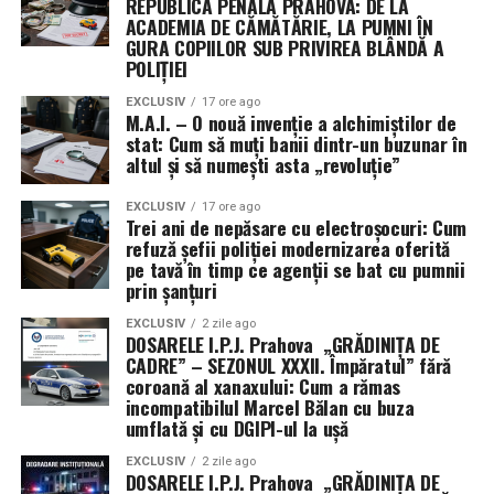
REPUBLICA PENALĂ PRAHOVA: DE LA
ACADEMIA DE CĂMĂTĂRIE, LA PUMNI ÎN
Următorii pași în Congres
Ce urmează după investigație?
GURA COPIILOR SUB PRIVIREA BLÂNDĂ A
POLIȚIEI
Senatul urmează să voteze rezoluția în această
Durata unui RMN variază în funcție de zona examinată.
EXCLUSIV
17 ore ago
săptămână, înainte de începerea vacanței de august.
M.A.I. – O nouă invenție a alchimiștilor de
În general, investigația poate dura între 20 și 60 de
Camera Reprezentanților, deja în pauză, și-a adoptat
stat: Cum să muți banii dintr-un buzunar în
minute. După examinare, îți poți relua activitățile
altul și să numești asta „revoluție”
propria variantă pe 21 iulie. Cele două texte vor trebui
obișnuite, dacă nu ai primit sedativ.
fie unificate, fie una dintre camere va trebui să adopte
EXCLUSIV
17 ore ago
varianta celeilalte, pentru ca proiectul să ajungă pe
Rezultatul este interpretat de medicul radiolog, iar
Trei ani de nepăsare cu electroșocuri: Cum
masa președintelui Donald Trump.
refuză șefii poliției modernizarea oferită
concluziile trebuie discutate ulterior cu medicul
pe tavă în timp ce agenții se bat cu pumnii
trimițător. În funcție de rezultat, medicul poate
prin șanțuri
Președinta Comisiei de buget din Senat, Susan Collins, a
recomanda:
descris rezoluția drept „un pas important” pentru
EXCLUSIV
2 zile ago
DOSARELE I.P.J. Prahova „GRĂDINIȚA DE
evitarea închiderii guvernului, în timp ce senatoarea
recuperare medicală;
CADRE” – SEZONUL XXXII. Împăratul” fără
Patty Murray a salutat faptul că textul limitează cererile
coroană al xanaxului: Cum a rămas
fizioterapie sau kinetoterapie;
de noi fonduri și flexibilități pentru Pentagon.
incompatibilul Marcel Bălan cu buza
umflată și cu DGIPI-ul la ușă
tratament medicamentos;
EXCLUSIV
2 zile ago
infiltrații;
DOSARELE I.P.J. Prahova „GRĂDINIȚA DE