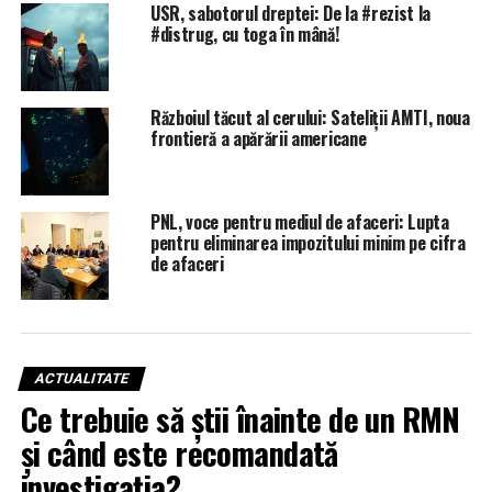
USR, sabotorul dreptei: De la #rezist la
#distrug, cu toga în mână!
Războiul tăcut al cerului: Sateliții AMTI, noua
frontieră a apărării americane
PNL, voce pentru mediul de afaceri: Lupta
pentru eliminarea impozitului minim pe cifra
de afaceri
ACTUALITATE
Ce trebuie să știi înainte de un RMN
și când este recomandată
investigația?