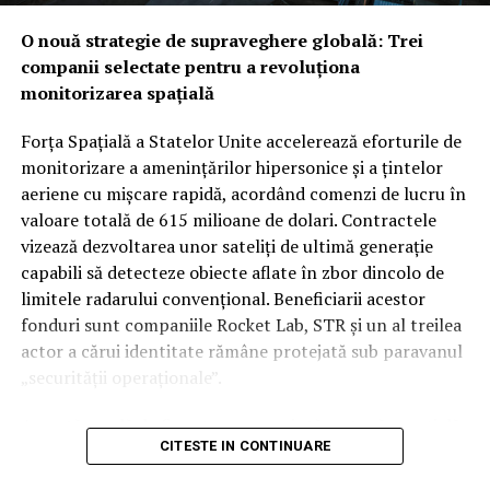
Nu orice durere impune automat un RMN. De multe ori,
O nouă strategie de supraveghere globală: Trei
medicul începe cu un consult clinic, o ecografie sau o
companii selectate pentru a revoluționa
radiografie, în funcție de simptome. RMN-ul devine util
monitorizarea spațială
atunci când este nevoie de o imagine mai detaliată sau
când simptomele persistă. Investigația poate fi indicată
Forța Spațială a Statelor Unite accelerează eforturile de
dacă apar:
monitorizare a amenințărilor hipersonice și a țintelor
aeriene cu mișcare rapidă, acordând comenzi de lucru în
dureri care nu se ameliorează după tratament;
valoare totală de 615 milioane de dolari. Contractele
vizează dezvoltarea unor sateliți de ultimă generație
amorțeli, furnicături sau slăbiciune musculară;
capabili să detecteze obiecte aflate în zbor dincolo de
traumatisme sportive cu suspiciune de ruptură;
limitele radarului convențional. Beneficiarii acestor
fonduri sunt companiile Rocket Lab, STR și un al treilea
dureri de cap atipice sau simptome neurologice;
actor a cărui identitate rămâne protejată sub paravanul
suspiciuni inflamatorii, tumorale sau
„securității operaționale”.
posttraumatice.
Această rundă de finanțare reprezintă o etapă esențială
De exemplu, în cazul unei dureri lombare care coboară
CITESTE IN CONTINUARE
în programul SB-AMTI (Space-Based Airborne Moving
pe picior, RMN-ul poate arăta dacă un disc
Target Indicator), un mecanism contractual flexibil
intervertebral afectează o rădăcină nervoasă. Această