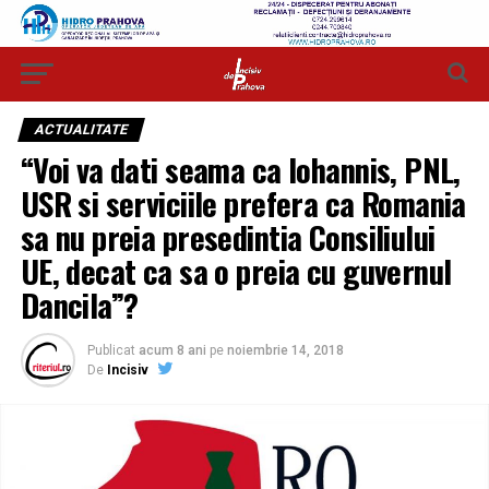
ACTUALITATE
“Voi va dati seama ca Iohannis, PNL,
USR si serviciile prefera ca Romania
sa nu preia presedintia Consiliului
UE, decat ca sa o preia cu guvernul
Dancila”?
Publicat
acum 8 ani
pe
noiembrie 14, 2018
De
Incisiv