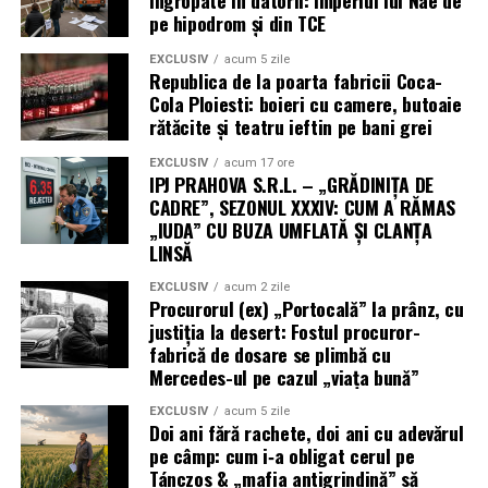
pe hipodrom și din TCE
EXCLUSIV
acum 5 zile
Republica de la poarta fabricii Coca-
Cola Ploiesti: boieri cu camere, butoaie
rătăcite și teatru ieftin pe bani grei
EXCLUSIV
acum 17 ore
IPJ PRAHOVA S.R.L. – „GRĂDINIȚA DE
CADRE”, SEZONUL XXXIV: CUM A RĂMAS
„IUDA” CU BUZA UMFLATĂ ȘI CLANȚA
LINSĂ
EXCLUSIV
acum 2 zile
Procurorul (ex) „Portocală” la prânz, cu
justiția la desert: Fostul procuror-
fabrică de dosare se plimbă cu
Mercedes-ul pe cazul „viața bună”
EXCLUSIV
acum 5 zile
Doi ani fără rachete, doi ani cu adevărul
pe câmp: cum i‑a obligat cerul pe
Tánczos & „mafia antigrindină” să