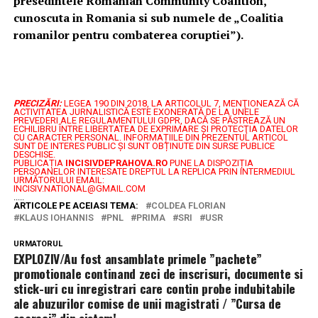
presedintele Romanian Community Coalition,
cunoscuta in Romania si sub numele de „Coalitia
romanilor pentru combaterea coruptiei”).
PRECIZĂRI:
LEGEA 190 DIN 2018, LA ARTICOLUL 7, MENŢIONEAZĂ CĂ
ACTIVITATEA JURNALISTICĂ ESTE EXONERATĂ DE LA UNELE
PREVEDERI ALE REGULAMENTULUI GDPR, DACĂ SE PĂSTREAZĂ UN
ECHILIBRU ÎNTRE LIBERTATEA DE EXPRIMARE ŞI PROTECŢIA DATELOR
CU CARACTER PERSONAL.
INFORMAȚIILE DIN PREZENTUL ARTICOL
SUNT DE INTERES PUBLIC ȘI SUNT OBȚINUTE DIN SURSE PUBLICE
DESCHISE.
PUBLICAȚIA
INCISIVDEPRAHOVA.RO
PUNE LA DISPOZIȚIA
PERSOANELOR INTERESATE DREPTUL LA REPLICA PRIN INTERMEDIUL
URMĂTORULUI EMAIL:
INCISIV.NATIONAL@GMAIL.COM
.....
ARTICOLE PE ACEIASI TEMA:
COLDEA FLORIAN
KLAUS IOHANNIS
PNL
PRIMA
SRI
USR
URMATORUL
EXPLOZIV/Au fost ansamblate primele ”pachete”
promotionale continand zeci de inscrisuri, documente si
stick-uri cu inregistrari care contin probe indubitabile
ale abuzurilor comise de unii magistrati / ”Cursa de
soareci” din sistem!