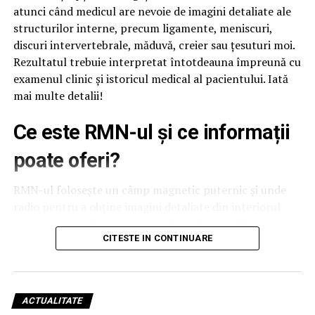
atunci când medicul are nevoie de imagini detaliate ale
structurilor interne, precum ligamente, meniscuri,
discuri intervertebrale, măduvă, creier sau țesuturi moi.
Rezultatul trebuie interpretat întotdeauna împreună cu
examenul clinic și istoricul medical al pacientului. Iată
mai multe detalii!
Ce este RMN-ul și ce informații
poate oferi?
RMN-ul folosește un câmp magnetic puternic și unde
radio pentru a obține imagini detaliate din interiorul
corpului. Spre deosebire de radiografie sau CT, acesta nu
utilizează radiații ionizante, motiv pentru care este
CITESTE IN CONTINUARE
recomandat în numeroase situații medicale, în funcție
de indicația specialistului.
ACTUALITATE
Pentru persoanele care au anxietate în spații închise sau