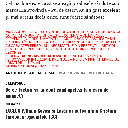
Cel mai bine este ca să se aleagă produsele vândute sub
marca „La Provincia – Pui de casă!”. Au un gust excelent
și, mai presus decât orice, sunt foarte sănătoase.
PRECIZĂRI:
LEGEA 190 DIN 2018, LA ARTICOLUL 7, MENŢIONEAZĂ CĂ
ACTIVITATEA JURNALISTICĂ ESTE EXONERATĂ DE LA UNELE
PREVEDERI ALE REGULAMENTULUI GDPR, DACĂ SE PĂSTREAZĂ UN
ECHILIBRU ÎNTRE LIBERTATEA DE EXPRIMARE ŞI PROTECŢIA DATELOR
CU CARACTER PERSONAL.
INFORMAȚIILE DIN PREZENTUL ARTICOL
SUNT DE INTERES PUBLIC ȘI SUNT OBȚINUTE DIN SURSE PUBLICE
DESCHISE.
PUBLICAȚIA
INCISIVDEPRAHOVA.RO
PUNE LA DISPOZIȚIA
PERSOANELOR INTERESATE DREPTUL LA REPLICA PRIN INTERMEDIUL
URMĂTORULUI EMAIL:
INCISIV.NATIONAL@GMAIL.COM
.....
ARTICOLE PE ACEIASI TEMA:
LA PROVINCIA
PUI DE CASA
URMATORUL
De ce factori sa tii cont cand apelezi la o casa de
amanet?
NU RATATI
EXCLUSIV/Dupa Kovesi si Lazăr ar putea urma Cristina
Tarcea, președintele ICCJ