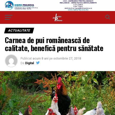
ACTUALITATE
Carnea de pui românească de
calitate, benefică pentru sănătate
Publicat
acum 8 ani
pe
octombrie 27, 2018
De
Digital