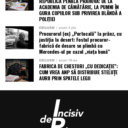
REPUBLICA PENALĂ PRAHOVA: DE LA
ACADEMIA DE CĂMĂTĂRIE, LA PUMNI ÎN
GURA COPIILOR SUB PRIVIREA BLÂNDĂ A
POLIȚIEI
EXCLUSIV
acum 3 zile
Procurorul (ex) „Portocală” la prânz, cu
justiția la desert: Fostul procuror-
fabrică de dosare se plimbă cu
Mercedes-ul pe cazul „viața bună”
EXCLUSIV
acum 18 ore
FABRICA DE CHESTORI „CU DEDICAȚIE”:
CUM VREA ANP SĂ DISTRIBUIE STELUȚE
AURII PRIN SPATELE LEGII