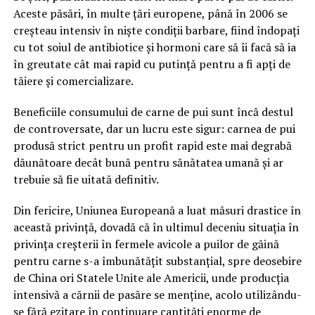
Aceste păsări, în multe țări europene, până în 2006 se
creșteau intensiv în niște condiții barbare, fiind îndopați
cu tot soiul de antibiotice și hormoni care să îi facă să ia
în greutate cât mai rapid cu putință pentru a fi apți de
tăiere și comercializare.
Beneficiile consumului de carne de pui sunt încă destul
de controversate, dar un lucru este sigur: carnea de pui
produsă strict pentru un profit rapid este mai degrabă
dăunătoare decât bună pentru sănătatea umană și ar
trebuie să fie uitată definitiv.
Din fericire, Uniunea Europeană a luat măsuri drastice în
această privință, dovadă că în ultimul deceniu situația în
privința creșterii în fermele avicole a puilor de găină
pentru carne s-a îmbunătățit substanțial, spre deosebire
de China ori Statele Unite ale Americii, unde producția
intensivă a cărnii de pasăre se menține, acolo utilizându-
se fără ezitare în continuare cantități enorme de