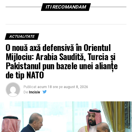
ITI RECOMANDAM
ACTUALITATE
O nouă axă defensivă în Orientul
Mijlociu: Arabia Saudită, Turcia și
Pakistanul pun bazele unei alianțe
de tip NATO
Publicat
acum 18 ore
pe
august 8, 2026
De
Incisiv