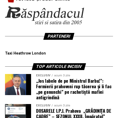
PARTENERI
Taxi Heathrow London
TOP ARTICOLE INCISIV
EXCLUSIV
acum 3 zile
„Jos labele de pe Ministrul Barbu!”:
Fermierii prahoveni rup tăcerea și îi fac
„pe genunchi” pe rachetiștii mafiei
antigrindină
EXCLUSIV
acum 3 zile
DOSARELE I.P.J. Prahova „GRĂDINIȚA DE
CADRE” – SEZONUL XXXII. Împăratul”