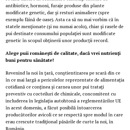
antibiotice, hormoni, furaje produse din plante
modificate genetic, dar și resturi animaliere (spre
exemplu făină de oase). Asta ca să nu mai vorbim că în
statele menționate (și nu numai acolo), chiar și rasele de
pui destinate consumului populației sunt modificate
genetic în scopul obținerii unor producții record.
Alege puii românești de calitate, dacă vrei nutrienți
buni pentru sănătate!
Revenind la noi în țară, conștientizarea pe scară din ce
în ce mai largă a pericolelor reprezentate de alimentația
cotidiană ce conținea și carnea unor pui tratați
preventiv cu cocteiluri de chimicale, concomitent cu
includerea în legislația autohtonă a reglementărilor UE
în acest domeniu, a făcut posibilă întoarcerea
producătorilor avicoli ce se respectă spre modul în care
erau crescute tradițional păsările de curte la noi, în
România.