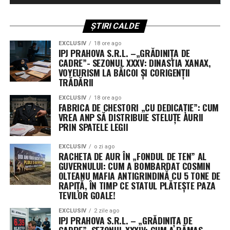
tehnologică în spațiul cosmic.
folosind fondurile din rezoluția de continuare.
ȘTIRI CALDE
Fără scutire de la reducerile automate de cheltuieli
EXCLUSIV
18 ore ago
IPJ PRAHOVA S.R.L. –„GRĂDINIȚA DE
O altă cerere respinsă a vizat scutirea fondurilor de
CADRE”- SEZONUL XXXV: DINASTIA XANAX,
reconciliere aprobate anul trecut de la mecanismul de
VOYEURISM LA BĂICOI ȘI CORIGENȚII
sechestrare (reduceri automate). Fără această excepție,
TRĂDĂRII
aproximativ 8% din fondurile neangajate ar deveni
EXCLUSIV
18 ore ago
indisponibile.
FABRICA DE CHESTORI „CU DEDICAȚIE”: CUM
VREA ANP SĂ DISTRIBUIE STELUȚE AURII
PRIN SPATELE LEGII
Următorii pași în Congres
EXCLUSIV
o zi ago
Senatul urmează să voteze rezoluția în această
RACHETA DE AUR ÎN „FONDUL DE TEN” AL
săptămână, înainte de începerea vacanței de august.
GUVERNULUI: CUM A BOMBARDAT COSMIN
Camera Reprezentanților, deja în pauză, și-a adoptat
OLTEANU MAFIA ANTIGRINDINĂ CU 5 TONE DE
RAPIȚĂ, ÎN TIMP CE STATUL PLĂTEȘTE PAZA
propria variantă pe 21 iulie. Cele două texte vor trebui
TEVILOR GOALE!
fie unificate, fie una dintre camere va trebui să adopte
varianta celeilalte, pentru ca proiectul să ajungă pe
EXCLUSIV
2 zile ago
IPJ PRAHOVA S.R.L. – „GRĂDINIȚA DE
masa președintelui Donald Trump.