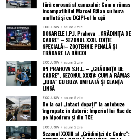
fără coroană al xanaxului: Cum a rămas
incompatibilul Marcel Bălan cu buza
umflată și cu DGIPI-ul la ușă
EXCLUSIV
acum 3 zile
DOSARELE I.P.J. Prahova „GRĂDINIȚA DE
CADRE” – SEZONUL XXXI. EDIȚIE
SPECIALĂ:– ZOOTEHNIE PENALĂ ȘI
TRĂDARE LA BĂICOI
EXCLUSIV
acum 2 zile
IPJ PRAHOVA S.R.L. – „GRĂDINIȚA DE
CADRE”, SEZONUL XXXIV: CUM A RĂMAS
„IUDA” CU BUZA UMFLATĂ ȘI CLANȚA
LINSĂ
EXCLUSIV
acum 5 zile
De la cai „intact dopați” la autobuze
îngropate în datorii: Imperiul lui Nae de
pe hipodrom și din TCE
EXCLUSIV
acum 2 zile
Sezonul XXXIII al „Grădiniței de Cadre”: