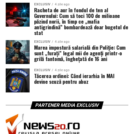
EXCLUSIV
4 zile ago
Racheta de aur în fondul de ten al
Guvernului: Cum să toci 100 de milioane
păzind norii, în timp ce „mafia
antigrindină” bombardează doar bugetul de
stat
EXCLUSIV
4 zile ago
Marea impostură salarială din Poliție: Cum
sunt „furați” legal mii de agenți printr-o
grilă fantomă, înghețată de 16 ani
EXCLUSIV
4 zile ago
Tăcerea ordinei: Când ierarhia în MAI
devine scuză pentru abuz
PARTENER MEDIA EXCLUSIV