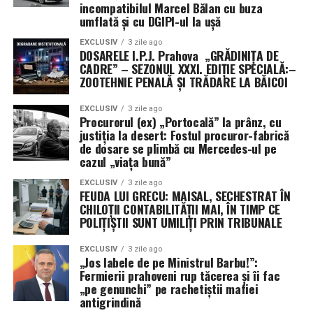
incompatibilul Marcel Bălan cu buza
umflată și cu DGIPI-ul la ușă
EXCLUSIV
3 zile ago
DOSARELE I.P.J. Prahova „GRĂDINIȚA DE
CADRE” – SEZONUL XXXI. EDIȚIE SPECIALĂ:–
ZOOTEHNIE PENALĂ ȘI TRĂDARE LA BĂICOI
EXCLUSIV
3 zile ago
Procurorul (ex) „Portocală” la prânz, cu
justiția la desert: Fostul procuror-fabrică
de dosare se plimbă cu Mercedes-ul pe
cazul „viața bună”
EXCLUSIV
3 zile ago
FEUDA LUI GRECU: MAISAL, SECHESTRAT ÎN
CHILOȚII CONTABILITĂȚII MAI, ÎN TIMP CE
POLIȚIȘTII SUNT UMILIȚI PRIN TRIBUNALE
EXCLUSIV
3 zile ago
„Jos labele de pe Ministrul Barbu!”:
Fermierii prahoveni rup tăcerea și îi fac
„pe genunchi” pe rachetiștii mafiei
antigrindină