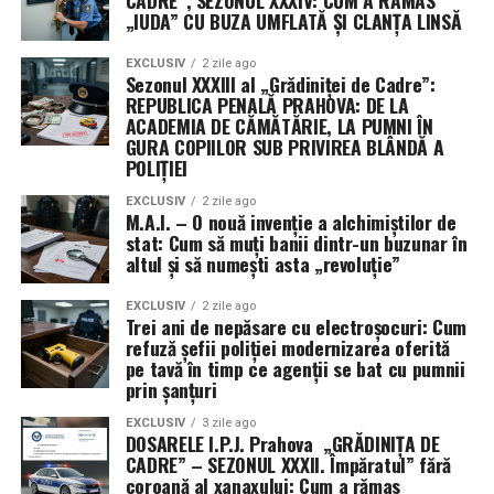
CADRE”, SEZONUL XXXIV: CUM A RĂMAS
„IUDA” CU BUZA UMFLATĂ ȘI CLANȚA LINSĂ
Președinta Comisiei de buget din Senat, Susan Collins, a
descris rezoluția drept „un pas important” pentru
EXCLUSIV
2 zile ago
Sezonul XXXIII al „Grădiniței de Cadre”:
evitarea închiderii guvernului, în timp ce senatoarea
REPUBLICA PENALĂ PRAHOVA: DE LA
Patty Murray a salutat faptul că textul limitează cererile
ACADEMIA DE CĂMĂTĂRIE, LA PUMNI ÎN
de noi fonduri și flexibilități pentru Pentagon.
GURA COPIILOR SUB PRIVIREA BLÂNDĂ A
POLIȚIEI
EXCLUSIV
2 zile ago
M.A.I. – O nouă invenție a alchimiștilor de
stat: Cum să muți banii dintr-un buzunar în
altul și să numești asta „revoluție”
EXCLUSIV
2 zile ago
Trei ani de nepăsare cu electroșocuri: Cum
refuză șefii poliției modernizarea oferită
pe tavă în timp ce agenții se bat cu pumnii
prin șanțuri
EXCLUSIV
3 zile ago
DOSARELE I.P.J. Prahova „GRĂDINIȚA DE
CADRE” – SEZONUL XXXII. Împăratul” fără
coroană al xanaxului: Cum a rămas