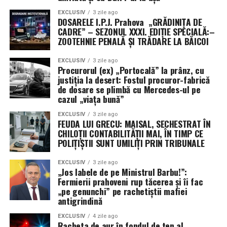
EXCLUSIV
3 zile ago
DOSARELE I.P.J. Prahova „GRĂDINIȚA DE
CADRE” – SEZONUL XXXI. EDIȚIE SPECIALĂ:–
ZOOTEHNIE PENALĂ ȘI TRĂDARE LA BĂICOI
EXCLUSIV
3 zile ago
Procurorul (ex) „Portocală” la prânz, cu
justiția la desert: Fostul procuror-fabrică
de dosare se plimbă cu Mercedes-ul pe
cazul „viața bună”
EXCLUSIV
3 zile ago
FEUDA LUI GRECU: MAISAL, SECHESTRAT ÎN
CHILOȚII CONTABILITĂȚII MAI, ÎN TIMP CE
POLIȚIȘTII SUNT UMILIȚI PRIN TRIBUNALE
EXCLUSIV
3 zile ago
„Jos labele de pe Ministrul Barbu!”:
Fermierii prahoveni rup tăcerea și îi fac
„pe genunchi” pe rachetiștii mafiei
antigrindină
EXCLUSIV
4 zile ago
Racheta de aur în fondul de ten al