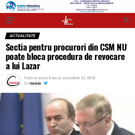
ACTUALITATE
Sectia pentru procurori din CSM NU
poate bloca procedura de revocare
a lui Lazar
Publicat
acum 8 ani
pe
octombrie 25, 2018
De
Incisiv