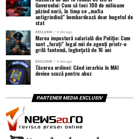
Guvernului: Cum să toci 100 de milioane
păzind norii, în timp ce „mafia
antigrindină” bombardează doar bugetul de
stat
EXCLUSIV
4 zile ago
Marea impostură salarială din Poliție: Cum
sunt „furați” legal mii de agenți printr-o
grilă fantomă, înghețată de 16 ani
EXCLUSIV
4 zile ago
Tăcerea ordinei: Când ierarhia în MAI
devine scuză pentru abuz
PARTENER MEDIA EXCLUSIV