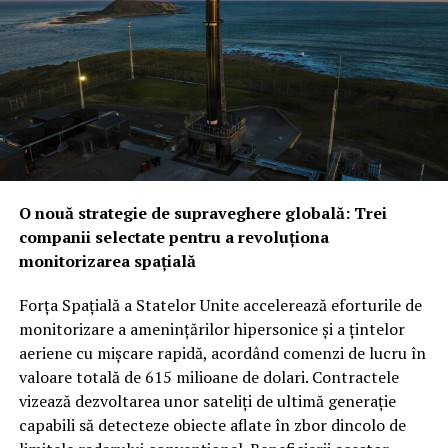
pact nu înlocuiește acordurile bilaterale existente,
configurația trilaterală semnalează o schimbare majoră
în arhitectura de securitate a regiunii.
Provocarea iraniană: Între descurajarea strategică și
testul realității din teren
Noua alianță ar putea fi
testată mult mai curând decât se anticipa, pe fondul
amenințărilor constante venite din partea forțelor
susținute de Iran. În timp ce Washingtonul ar putea
O nouă strategie de supraveghere globală: Trei
vedea cu ochi buni această redistribuire a
companii selectate pentru a revoluționa
responsabilităților de securitate între aliații săi
monitorizarea spațială
regionali, unii analiști rămân sceptici cu privire la
aplicabilitatea imediată a clauzei de apărare colectivă.
Forța Spațială a Statelor Unite accelerează eforturile de
Rămâne de văzut dacă, în cazul unui atac iminent din
monitorizare a amenințărilor hipersonice și a țintelor
partea proxy-urilor Teheranului, Ankara și Islamabadul
aeriene cu mișcare rapidă, acordând comenzi de lucru în
vor interveni militar pentru a proteja regatul saudit,
valoare totală de 615 milioane de dolari. Contractele
transformând semnăturile de astăzi într-o realitate
vizează dezvoltarea unor sateliți de ultimă generație
operativă.
capabili să detecteze obiecte aflate în zbor dincolo de