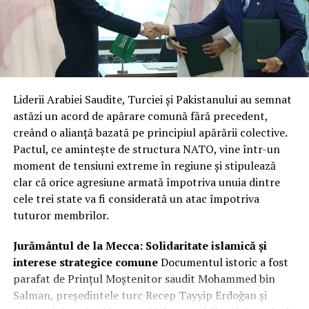
Liderii Arabiei Saudite, Turciei și Pakistanului au semnat
astăzi un acord de apărare comună fără precedent,
creând o alianță bazată pe principiul apărării colective.
Pactul, ce amintește de structura NATO, vine într-un
moment de tensiuni extreme în regiune și stipulează
clar că orice agresiune armată împotriva unuia dintre
cele trei state va fi considerată un atac împotriva
tuturor membrilor.
Jurământul de la Mecca: Solidaritate islamică și
interese strategice comune
Documentul istoric a fost
parafat de Prințul Moștenitor saudit Mohammed bin
Salman, președintele turc Recep Tayyip Erdoğan și