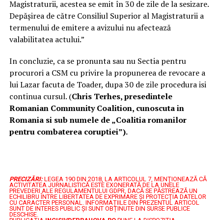
Magistraturii, acestea se emit în 30 de zile de la sesizare.
Depășirea de către Consiliul Superior al Magistraturii a
termenului de emitere a avizului nu afectează
valabilitatea actului.”
In concluzie, ca se pronunta sau nu Sectia pentru
procurori a CSM cu privire la propunerea de revocare a
lui Lazar facuta de Toader, dupa 30 de zile procedura isi
continua cursul. (
Chris Terhes, presedintele
Romanian Community Coalition, cunoscuta in
Romania si sub numele de „Coalitia romanilor
pentru combaterea coruptiei”).
PRECIZĂRI:
LEGEA 190 DIN 2018, LA ARTICOLUL 7, MENŢIONEAZĂ CĂ
ACTIVITATEA JURNALISTICĂ ESTE EXONERATĂ DE LA UNELE
PREVEDERI ALE REGULAMENTULUI GDPR, DACĂ SE PĂSTREAZĂ UN
ECHILIBRU ÎNTRE LIBERTATEA DE EXPRIMARE ŞI PROTECŢIA DATELOR
CU CARACTER PERSONAL.
INFORMAȚIILE DIN PREZENTUL ARTICOL
SUNT DE INTERES PUBLIC ȘI SUNT OBȚINUTE DIN SURSE PUBLICE
DESCHISE.