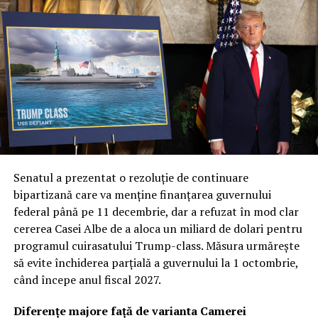
etapă a programului cu un contract masiv de 4,6
miliarde de dolari, precum și un acord suplimentar de
1,6 miliarde pentru lansări viitoare, oficialii americani
subliniază importanța de a nu depinde de o singură
soluție tehnică.
Col. Ryan Frazier a explicat că nucleul acestei noi etape
este diversificarea capacităților. Prin explorarea unor
inovații și tehnologii unice, Forța Spațială urmărește să
obțină avantaje de performanță distincte, garantând că
Senatul a prezentat o rezoluție de continuare
armata va dispune de cea mai avansată tehnologie
bipartizană care va menține finanțarea guvernului
disponibilă pe piață. Această abordare multi-vectorială
federal până pe 11 decembrie, dar a refuzat în mod clar
este văzută ca o plasă de siguranță strategică în fața
cererea Casei Albe de a aloca un miliard de dolari pentru
evoluțiilor imprevizibile din teatrele de operațiuni.
programul cuirasatului Trump-class. Măsura urmărește
să evite închiderea parțială a guvernului la 1 octombrie,
Revoluția „Flatellites”: Rocket Lab propune o
când începe anul fiscal 2027.
arhitectură inovatoare pentru Neutron
Diferențe majore față de varianta Camerei
Dintre contractorii anunțați, Rocket Lab se detașează cu