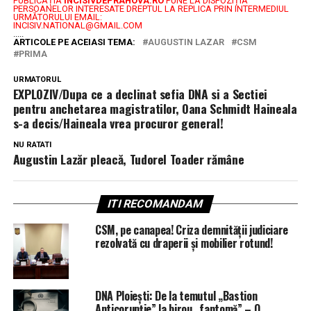
PUBLICAȚIA
INCISIVDEPRAHOVA.RO
PUNE LA DISPOZIȚIA
PERSOANELOR INTERESATE DREPTUL LA REPLICA PRIN INTERMEDIUL
URMĂTORULUI EMAIL:
INCISIV.NATIONAL@GMAIL.COM
.....
ARTICOLE PE ACEIASI TEMA:
AUGUSTIN LAZAR
CSM
PRIMA
URMATORUL
EXPLOZIV/Dupa ce a declinat sefia DNA si a Sectiei
pentru anchetarea magistratilor, Oana Schmidt Haineala
s-a decis/Haineala vrea procuror general!
NU RATATI
Augustin Lazăr pleacă, Tudorel Toader rămâne
ITI RECOMANDAM
CSM, pe canapea! Criza demnității judiciare
rezolvată cu draperii și mobilier rotund!
DNA Ploiești: De la temutul „Bastion
Anticorupție” la birou „fantomă” – O