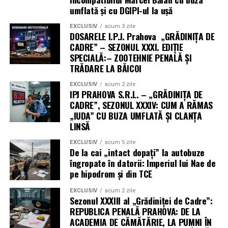
umflată și cu DGIPI-ul la ușă
EXCLUSIV
acum 3 zile
DOSARELE I.P.J. Prahova „GRĂDINIȚA DE
CADRE” – SEZONUL XXXI. EDIȚIE
SPECIALĂ:– ZOOTEHNIE PENALĂ ȘI
TRĂDARE LA BĂICOI
EXCLUSIV
acum 2 zile
IPJ PRAHOVA S.R.L. – „GRĂDINIȚA DE
CADRE”, SEZONUL XXXIV: CUM A RĂMAS
„IUDA” CU BUZA UMFLATĂ ȘI CLANȚA
LINSĂ
EXCLUSIV
acum 5 zile
De la cai „intact dopați” la autobuze
îngropate în datorii: Imperiul lui Nae de
pe hipodrom și din TCE
EXCLUSIV
acum 2 zile
Sezonul XXXIII al „Grădiniței de Cadre”:
REPUBLICA PENALĂ PRAHOVA: DE LA
ACADEMIA DE CĂMĂTĂRIE, LA PUMNI ÎN