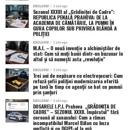
descris rezoluția drept „un pas important” pentru
EXCLUSIV
2 zile ago
Sezonul XXXIII al „Grădiniței de Cadre”:
evitarea închiderii guvernului, în timp ce senatoarea
REPUBLICA PENALĂ PRAHOVA: DE LA
Patty Murray a salutat faptul că textul limitează cererile
ACADEMIA DE CĂMĂTĂRIE, LA PUMNI ÎN
de noi fonduri și flexibilități pentru Pentagon.
GURA COPIILOR SUB PRIVIREA BLÂNDĂ A
POLIȚIEI
EXCLUSIV
2 zile ago
M.A.I. – O nouă invenție a alchimiștilor de
stat: Cum să muți banii dintr-un buzunar în
altul și să numești asta „revoluție”
EXCLUSIV
2 zile ago
Trei ani de nepăsare cu electroșocuri: Cum
refuză șefii poliției modernizarea oferită
pe tavă în timp ce agenții se bat cu pumnii
prin șanțuri
EXCLUSIV
3 zile ago
DOSARELE I.P.J. Prahova „GRĂDINIȚA DE
CADRE” – SEZONUL XXXII. Împăratul” fără
coroană al xanaxului: Cum a rămas
incompatibilul Marcel Bălan cu buza
umflată și cu DGIPI-ul la ușă