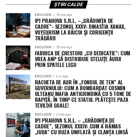
ȘTIRI CALDE
Fără scutire de la reducerile automate de cheltuieli
EXCLUSIV
18 ore ago
IPJ PRAHOVA S.R.L. –„GRĂDINIȚA DE
O altă cerere respinsă a vizat scutirea fondurilor de
CADRE”- SEZONUL XXXV: DINASTIA XANAX,
reconciliere aprobate anul trecut de la mecanismul de
VOYEURISM LA BĂICOI ȘI CORIGENȚII
sechestrare (reduceri automate). Fără această excepție,
TRĂDĂRII
aproximativ 8% din fondurile neangajate ar deveni
EXCLUSIV
18 ore ago
indisponibile.
FABRICA DE CHESTORI „CU DEDICAȚIE”: CUM
VREA ANP SĂ DISTRIBUIE STELUȚE AURII
PRIN SPATELE LEGII
Următorii pași în Congres
EXCLUSIV
o zi ago
Senatul urmează să voteze rezoluția în această
RACHETA DE AUR ÎN „FONDUL DE TEN” AL
săptămână, înainte de începerea vacanței de august.
GUVERNULUI: CUM A BOMBARDAT COSMIN
Camera Reprezentanților, deja în pauză, și-a adoptat
OLTEANU MAFIA ANTIGRINDINĂ CU 5 TONE DE
RAPIȚĂ, ÎN TIMP CE STATUL PLĂTEȘTE PAZA
propria variantă pe 21 iulie. Cele două texte vor trebui
TEVILOR GOALE!
fie unificate, fie una dintre camere va trebui să adopte
varianta celeilalte, pentru ca proiectul să ajungă pe
EXCLUSIV
2 zile ago
IPJ PRAHOVA S.R.L. – „GRĂDINIȚA DE
masa președintelui Donald Trump.
CADRE”, SEZONUL XXXIV: CUM A RĂMAS
„IUDA” CU BUZA UMFLATĂ ȘI CLANȚA LINSĂ
Președinta Comisiei de buget din Senat, Susan Collins, a