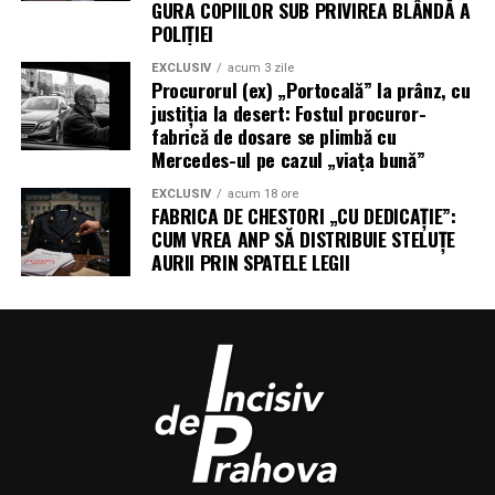
GURA COPIILOR SUB PRIVIREA BLÂNDĂ A
POLIȚIEI
EXCLUSIV
acum 3 zile
Procurorul (ex) „Portocală” la prânz, cu
justiția la desert: Fostul procuror-
fabrică de dosare se plimbă cu
Mercedes-ul pe cazul „viața bună”
EXCLUSIV
acum 18 ore
FABRICA DE CHESTORI „CU DEDICAȚIE”:
CUM VREA ANP SĂ DISTRIBUIE STELUȚE
AURII PRIN SPATELE LEGII