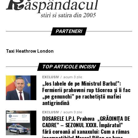
PARTENERI
Taxi Heathrow London
TOP ARTICOLE INCISIV
EXCLUSIV
acum 3 zile
„Jos labele de pe Ministrul Barbu!”:
Fermierii prahoveni rup tăcerea și îi fac
„pe genunchi” pe rachetiștii mafiei
antigrindină
EXCLUSIV
acum 3 zile
DOSARELE I.P.J. Prahova „GRĂDINIȚA DE
CADRE” – SEZONUL XXXII. Împăratul”
fără coroană al xanaxului: Cum a rămas
incompatibilul Marcel Bălan cu buza