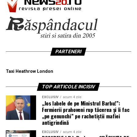
PARTENERI
Taxi Heathrow London
TOP ARTICOLE INCISIV
EXCLUSIV
acum 4 zile
„Jos labele de pe Ministrul Barbu!”:
Fermierii prahoveni rup tăcerea și îi fac
„pe genunchi” pe rachetiștii mafiei
antigrindină
EXCLUSIV
acum 4 zile