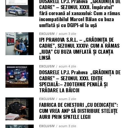
DOSARELE I.P.J. Prahova „GRĂDINIȚA DE
CADRE” – SEZONUL XXXII. Împăratul”
fără coroană al xanaxului: Cum a rămas
incompatibilul Marcel Bălan cu buza
umflată și cu DGIPI-ul la ușă
EXCLUSIV
acum 3 zile
IPJ PRAHOVA S.R.L. – „GRĂDINIȚA DE
CADRE”, SEZONUL XXXIV: CUM A RĂMAS
„IUDA” CU BUZA UMFLATĂ ȘI CLANȚA
LINSĂ
EXCLUSIV
acum 4 zile
DOSARELE I.P.J. Prahova „GRĂDINIȚA DE
CADRE” – SEZONUL XXXI. EDIȚIE
SPECIALĂ:– ZOOTEHNIE PENALĂ ȘI
TRĂDARE LA BĂICOI
EXCLUSIV
acum 2 zile
FABRICA DE CHESTORI „CU DEDICAȚIE”:
CUM VREA ANP SĂ DISTRIBUIE STELUȚE
AURII PRIN SPATELE LEGII
EXCLUSIV
acum 3 zile