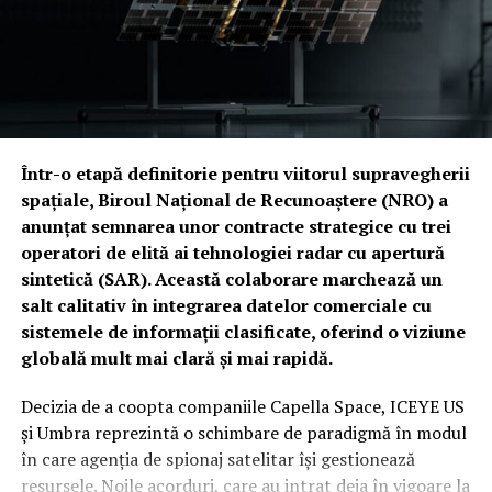
Într-o etapă definitorie pentru viitorul supravegherii
spațiale, Biroul Național de Recunoaștere (NRO) a
anunțat semnarea unor contracte strategice cu trei
operatori de elită ai tehnologiei radar cu apertură
sintetică (SAR). Această colaborare marchează un
salt calitativ în integrarea datelor comerciale cu
sistemele de informații clasificate, oferind o viziune
globală mult mai clară și mai rapidă.
Decizia de a coopta companiile Capella Space, ICEYE US
și Umbra reprezintă o schimbare de paradigmă în modul
în care agenția de spionaj satelitar își gestionează
resursele. Noile acorduri, care au intrat deja în vigoare la