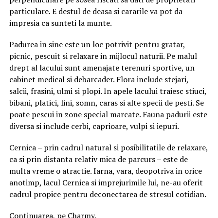
particulare. E destul de deasa si cararile va pot da
impresia ca sunteti la munte.
Padurea in sine este un loc potrivit pentru gratar,
picnic, pescuit si relaxare in mijlocul naturii. Pe malul
drept al lacului sunt amenajate terenuri sportive, un
cabinet medical si debarcader. Flora include stejari,
salcii, frasini, ulmi si plopi. In apele lacului traiesc stiuci,
bibani, platici, lini, somn, caras si alte specii de pesti. Se
poate pescui in zone special marcate. Fauna padurii este
diversa si include cerbi, caprioare, vulpi si iepuri.
Cernica – prin cadrul natural si posibilitatile de relaxare,
ca si prin distanta relativ mica de parcurs – este de
multa vreme o atractie. Iarna, vara, deopotriva in orice
anotimp, lacul Cernica si imprejurimile lui, ne-au oferit
cadrul propice pentru deconectarea de stresul cotidian.
Continuarea, pe
Charmy
.