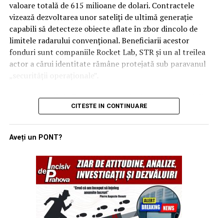
valoare totală de 615 milioane de dolari. Contractele
transformând semnăturile de astăzi într-o realitate
vizează dezvoltarea unor sateliți de ultimă generație
operativă.
capabili să detecteze obiecte aflate în zbor dincolo de
limitele radarului convențional. Beneficiarii acestor
fonduri sunt companiile Rocket Lab, STR și un al treilea
actor a cărui identitate rămâne protejată sub paravanul
„securității operaționale”.
Această rundă de finanțare reprezintă o etapă esențială
CITESTE IN CONTINUARE
în programul SB-AMTI (Space-Based Airborne Moving
Target Indicator), un mecanism contractual flexibil
lansat în luna aprilie a acestui an. Inițiativa este
Aveți un PONT?
gestionată de biroul de portofoliu pentru detecție și
țintire spațială, având ca scop final crearea unei rețele
de senzori orbitali care să elimine „zonele oarbe” în fața
noilor tehnologii de zbor ale adversarilor.
Dincolo de hegemonia SpaceX: Diversificarea
tehnologică devine prioritate națională