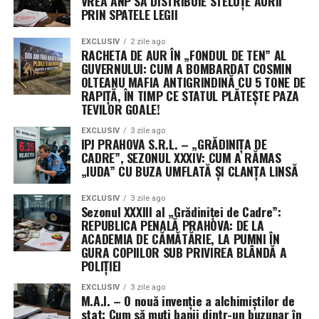
VREA ANP SĂ DISTRIBUIE STELUȚE AURII
Misterul celui de-al treilea jucător: Securitatea
PRIN SPATELE LEGII
operațională ascunde identitatea unor contractori
cheie
EXCLUSIV
2 zile ago
RACHETA DE AUR ÎN „FONDUL DE TEN” AL
GUVERNULUI: CUM A BOMBARDAT COSMIN
Un aspect neobișnuit al acestui anunț este menținerea
OLTEANU MAFIA ANTIGRINDINĂ CU 5 TONE DE
sub anonimat a celui de-al treilea beneficiar al
RAPIȚĂ, ÎN TIMP CE STATUL PLĂTEȘTE PAZA
contractului. Purtătorii de cuvânt ai comandamentului
TEVILOR GOALE!
au precizat că decizia este dictată strict de protocoalele
EXCLUSIV
3 zile ago
de securitate operațională (OPSEC), menite să protejeze
IPJ PRAHOVA S.R.L. – „GRĂDINIȚA DE
profilurile misiunilor sensibile și capacitățile specifice
CADRE”, SEZONUL XXXIV: CUM A RĂMAS
„IUDA” CU BUZA UMFLATĂ ȘI CLANȚA LINSĂ
dezvoltate.
EXCLUSIV
3 zile ago
Această practică a Pentagonului, de a ascunde detaliile
Sezonul XXXIII al „Grădiniței de Cadre”:
despre contractori și valorile exacte ale premiilor,
REPUBLICA PENALĂ PRAHOVA: DE LA
devine din ce în ce mai frecventă. Justificarea oficială
ACADEMIA DE CĂMĂTĂRIE, LA PUMNI ÎN
GURA COPIILOR SUB PRIVIREA BLÂNDĂ A
este nevoia de a preveni transferul de informații
POLIȚIEI
strategice către puteri rivale precum China. Utilizarea
unor vehicule contractuale non-tradiționale permite
EXCLUSIV
3 zile ago
M.A.I. – O nouă invenție a alchimiștilor de
ocolirea cerințelor standard de raportare publică,
stat: Cum să muți banii dintr-un buzunar în