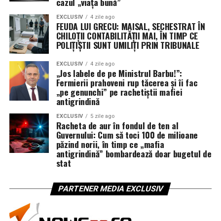
cazul „viața bună”
EXCLUSIV
4 zile ago
FEUDA LUI GRECU: MAISAL, SECHESTRAT ÎN
CHILOȚII CONTABILITĂȚII MAI, ÎN TIMP CE
POLIȚIȘTII SUNT UMILIȚI PRIN TRIBUNALE
EXCLUSIV
4 zile ago
„Jos labele de pe Ministrul Barbu!”:
Fermierii prahoveni rup tăcerea și îi fac
„pe genunchi” pe rachetiștii mafiei
antigrindină
EXCLUSIV
5 zile ago
Racheta de aur în fondul de ten al
Guvernului: Cum să toci 100 de milioane
păzind norii, în timp ce „mafia
antigrindină” bombardează doar bugetul de
stat
PARTENER MEDIA EXCLUSIV