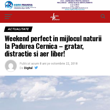
ACTUALITATE
Weekend perfect in mijlocul naturii
la Padurea Cernica – gratar,
distractie si aer liber!
Publicat
acum 8 ani
pe
octombrie 22, 2018
De
Digital