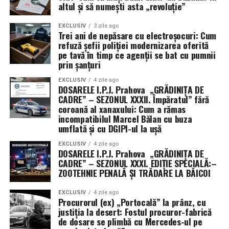
oferind armatei o mai mare libertate de mișcare, dar și
altul și să numești asta „revoluție”
un grad sporit de discreție în cursa pentru supremație
tehnologică în spațiul cosmic.
EXCLUSIV
3 zile ago
Trei ani de nepăsare cu electroșocuri: Cum
refuză șefii poliției modernizarea oferită
pe tavă în timp ce agenții se bat cu pumnii
prin șanțuri
EXCLUSIV
4 zile ago
DOSARELE I.P.J. Prahova „GRĂDINIȚA DE
CADRE” – SEZONUL XXXII. Împăratul” fără
coroană al xanaxului: Cum a rămas
incompatibilul Marcel Bălan cu buza
umflată și cu DGIPI-ul la ușă
EXCLUSIV
4 zile ago
DOSARELE I.P.J. Prahova „GRĂDINIȚA DE
CADRE” – SEZONUL XXXI. EDIȚIE SPECIALĂ:–
ZOOTEHNIE PENALĂ ȘI TRĂDARE LA BĂICOI
EXCLUSIV
4 zile ago
Procurorul (ex) „Portocală” la prânz, cu
justiția la desert: Fostul procuror-fabrică
de dosare se plimbă cu Mercedes-ul pe