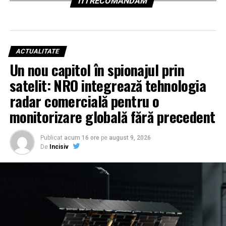
ITI RECOMANDAM
ACTUALITATE
Un nou capitol în spionajul prin
satelit: NRO integrează tehnologia
radar comercială pentru o
monitorizare globală fără precedent
Publicat
acum 16 ore
pe
august 9, 2026
De
Incisiv