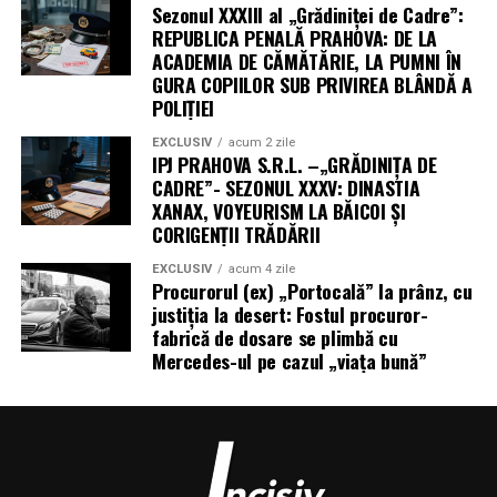
Sezonul XXXIII al „Grădiniței de Cadre”:
REPUBLICA PENALĂ PRAHOVA: DE LA
ACADEMIA DE CĂMĂTĂRIE, LA PUMNI ÎN
GURA COPIILOR SUB PRIVIREA BLÂNDĂ A
POLIȚIEI
EXCLUSIV
acum 2 zile
IPJ PRAHOVA S.R.L. –„GRĂDINIȚA DE
CADRE”- SEZONUL XXXV: DINASTIA
XANAX, VOYEURISM LA BĂICOI ȘI
CORIGENȚII TRĂDĂRII
EXCLUSIV
acum 4 zile
Procurorul (ex) „Portocală” la prânz, cu
justiția la desert: Fostul procuror-
fabrică de dosare se plimbă cu
Mercedes-ul pe cazul „viața bună”