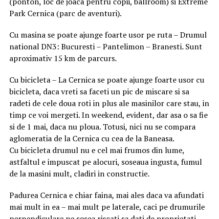
(ponton, loc de joaca pentru copii, ballroom) si Extreme
Park Cernica (parc de aventuri).
Cu masina se poate ajunge foarte usor pe ruta – Drumul
national DN3: Bucuresti – Pantelimon – Branesti. Sunt
aproximativ 15 km de parcurs.
Cu bicicleta – La Cernica se poate ajunge foarte usor cu
bicicleta, daca vreti sa faceti un pic de miscare si sa
radeti de cele doua roti in plus ale masinilor care stau, in
timp ce voi mergeti. In weekend, evident, dar asa o sa fie
si de 1 mai, daca nu ploua. Totusi, nici nu se compara
aglomeratia de la Cernica cu cea de la Baneasa.
Cu bicicleta drumul nu e cel mai frumos din lume,
astfaltul e impuscat pe alocuri, soseaua ingusta, fumul
de la masini mult, cladiri in constructie.
Padurea Cernica e chiar faina, mai ales daca va afundati
mai mult in ea – mai mult pe laterale, caci pe drumurile
perpendiculare pe sosea riscati sa dati de proprietati