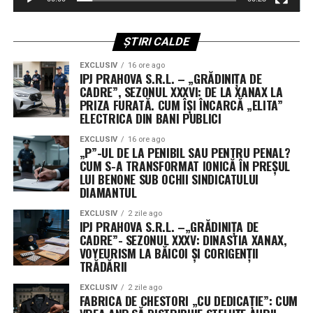
Revoluția „Flatellites”: Rocket Lab propune o
arhitectură inovatoare pentru Neutron
ȘTIRI CALDE
Dintre contractorii anunțați, Rocket Lab se detașează cu
EXCLUSIV
16 ore ago
o cotă de 397 de milioane de dolari. Compania cu sediul
IPJ PRAHOVA S.R.L. – „GRĂDINIȚA DE
în California va dezvolta și opera o constelație de
CADRE”, SEZONUL XXXVI: DE LA XANAX LA
„Flatellites” – un design revoluționar de sateliți plați,
PRIZA FURATĂ. CUM ÎȘI ÎNCARCĂ „ELITA”
ELECTRICA DIN BANI PUBLICI
optimizați pentru comunicare de mare bandă și latență
scăzută.
EXCLUSIV
16 ore ago
„P”-UL DE LA PENIBIL SAU PENTRU PENAL?
CUM S-A TRANSFORMAT IONICĂ ÎN PREȘUL
Aceste platforme orbitale vor fi transportate în spațiu
LUI BENONE SUB OCHII SINDICATULUI
de noua rachetă Neutron, un lansator de clasă grea
DIAMANTUL
programat pentru primul zbor spre finalul acestui an,
EXCLUSIV
2 zile ago
de la complexul din Wallops Island, Virginia. Designul
IPJ PRAHOVA S.R.L. –„GRĂDINIȚA DE
plat permite optimizarea spațiului în interiorul rachetei,
CADRE”- SEZONUL XXXV: DINASTIA XANAX,
facilitând desfășurarea rapidă a unor rețele vaste de
VOYEURISM LA BĂICOI ȘI CORIGENȚII
TRĂDĂRII
senzori, esențiale pentru detectarea țintelor mobile în
timp real.
EXCLUSIV
2 zile ago
FABRICA DE CHESTORI „CU DEDICAȚIE”: CUM