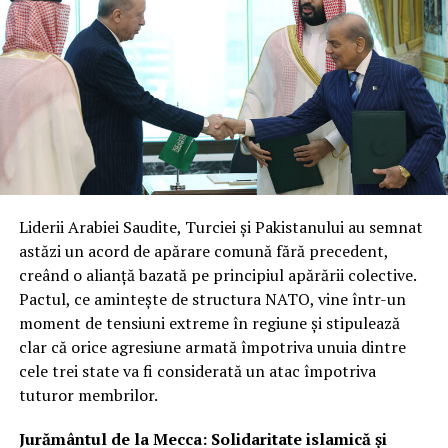
îmbunătățire continuă.
Reprezentanții din industrie subliniază că, după patru
ani de analiză și testări, programul a atins maturitatea
necesară pentru a trece la contracte cu preț fix și sursă
unică. Această structură reflectă nu doar încrederea în
capacitățile tehnice ale companiilor, ci și nevoia urgentă
de a avea fluxuri constante și sigure de date radar la
nivelul întregului sistem de apărare.
Liderii Arabiei Saudite, Turciei și Pakistanului au semnat
Integrare hibridă: Datele comerciale
astăzi un acord de apărare comună fără precedent,
creând o alianță bazată pe principiul apărării colective.
vor completa sistemele clasificate
Pactul, ce amintește de structura NATO, vine într-un
de recunoaștere
moment de tensiuni extreme în regiune și stipulează
clar că orice agresiune armată împotriva unuia dintre
Miza principală a acestui parteneriat este crearea unei
cele trei state va fi considerată un atac împotriva
rețele hibride de supraveghere. Prin fuziunea
tuturor membrilor.
capabilităților SAR comerciale cu sistemele naționale de
înaltă rezoluție, agenția își sporește considerabil
Jurământul de la Mecca: Solidaritate islamică și