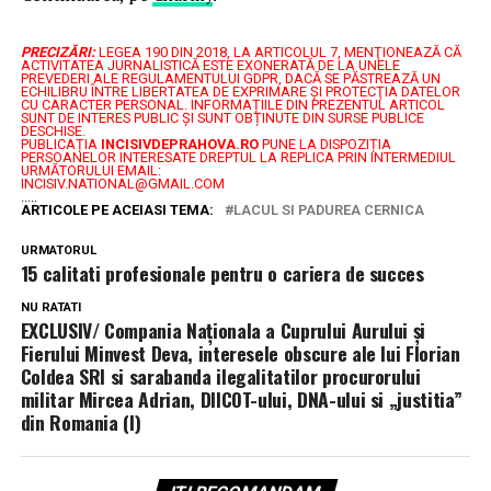
PRECIZĂRI:
LEGEA 190 DIN 2018, LA ARTICOLUL 7, MENŢIONEAZĂ CĂ
ACTIVITATEA JURNALISTICĂ ESTE EXONERATĂ DE LA UNELE
PREVEDERI ALE REGULAMENTULUI GDPR, DACĂ SE PĂSTREAZĂ UN
ECHILIBRU ÎNTRE LIBERTATEA DE EXPRIMARE ŞI PROTECŢIA DATELOR
CU CARACTER PERSONAL.
INFORMAȚIILE DIN PREZENTUL ARTICOL
SUNT DE INTERES PUBLIC ȘI SUNT OBȚINUTE DIN SURSE PUBLICE
DESCHISE.
PUBLICAȚIA
INCISIVDEPRAHOVA.RO
PUNE LA DISPOZIȚIA
PERSOANELOR INTERESATE DREPTUL LA REPLICA PRIN INTERMEDIUL
URMĂTORULUI EMAIL:
INCISIV.NATIONAL@GMAIL.COM
.....
ARTICOLE PE ACEIASI TEMA:
LACUL SI PADUREA CERNICA
URMATORUL
15 calitati profesionale pentru o cariera de succes
NU RATATI
EXCLUSIV/ Compania Naționala a Cuprului Aurului și
Fierului Minvest Deva, interesele obscure ale lui Florian
Coldea SRI si sarabanda ilegalitatilor procurorului
militar Mircea Adrian, DIICOT-ului, DNA-ului si „justitia”
din Romania (I)