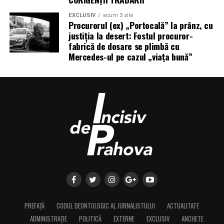
EXCLUSIV
acum 3 zile
Procurorul (ex) „Portocală” la prânz, cu
justiția la desert: Fostul procuror-
fabrică de dosare se plimbă cu
Mercedes-ul pe cazul „viața bună”
PREFAȚĂ
CODUL DEONTOLOGIC AL JURNALISTULUI
ACTUALITATE
ADMINISTRAȚIE
POLITICĂ
EXTERNE
EXCLUSIV
ANCHETE