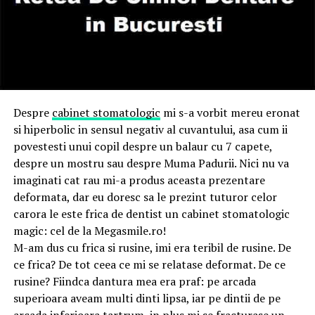
Despre
cabinet stomatologic
mi s-a vorbit mereu eronat
si hiperbolic in sensul negativ al cuvantului, asa cum ii
povestesti unui copil despre un balaur cu 7 capete,
despre un mostru sau despre Muma Padurii. Nici nu va
imaginati cat rau mi-a produs aceasta prezentare
deformata, dar eu doresc sa le prezint tuturor celor
carora le este frica de dentist un cabinet stomatologic
magic: cel de la Megasmile.ro!
M-am dus cu frica si rusine, imi era teribil de rusine. De
ce frica? De tot ceea ce mi se relatase deformat. De ce
rusine? Fiindca dantura mea era praf: pe arcada
superioara aveam multi dinti lipsa, iar pe dintii de pe
arcada inferioara tartrum, in plus mi se fracturase un