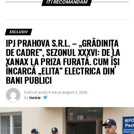
ITI RECOMANDAM
EXCLUSIV
IPJ PRAHOVA S.R.L. – „GRĂDINIȚA
DE CADRE”, SEZONUL XXXVI: DE LA
XANAX LA PRIZA FURATĂ. CUM ÎȘI
ÎNCARCĂ „ELITA” ELECTRICA DIN
BANI PUBLICI
Publicat
acum 9 ore
pe
august 9, 2026
De
Incisiv