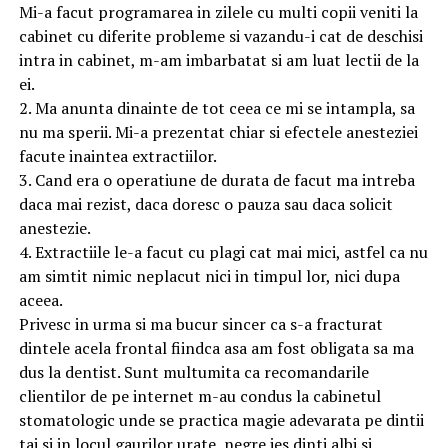
Mi-a facut programarea in zilele cu multi copii veniti la
cabinet cu diferite probleme si vazandu-i cat de deschisi
intra in cabinet, m-am imbarbatat si am luat lectii de la
ei.
2. Ma anunta dinainte de tot ceea ce mi se intampla, sa
nu ma sperii. Mi-a prezentat chiar si efectele anesteziei
facute inaintea extractiilor.
3. Cand era o operatiune de durata de facut ma intreba
daca mai rezist, daca doresc o pauza sau daca solicit
anestezie.
4. Extractiile le-a facut cu plagi cat mai mici, astfel ca nu
am simtit nimic neplacut nici in timpul lor, nici dupa
aceea.
Privesc in urma si ma bucur sincer ca s-a fracturat
dintele acela frontal fiindca asa am fost obligata sa ma
dus la dentist. Sunt multumita ca recomandarile
clientilor de pe internet m-au condus la cabinetul
stomatologic unde se practica magie adevarata pe dintii
tai si in locul gaurilor urate, negre ies dinti albi si