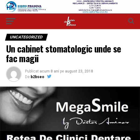
UNCATEGORIZED
Un cabinet stomatologic unde se
fac magii
Publicat
acum 8 ani
pe
august 23, 2018
De
b2bseo