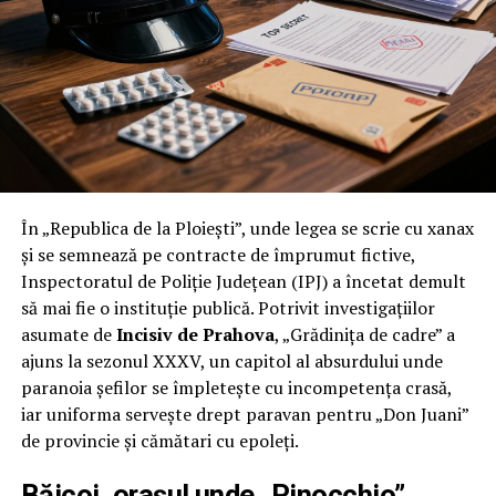
rămas corigent la trădare – a descins la un post de
poliție dintr-o comună din Prahova, în urma unor
sesizări și „ponturi”/”sifonari”.
Ce a găsit, potrivit informațiilor obținute de Incisiv de
Prahova?
Un
șef de post cu SUV electric
, dar cu morală pe
motorină:
În „Republica de la Ploiești”, unde legea se scrie cu xanax
– la postul de poliție s-au făcut
racordări ilegale la
și se semnează pe contracte de împrumut fictive,
curent
;
Inspectoratul de Poliție Județean (IPJ) a încetat demult
–
priza instituției
era folosită, „în familie”, pentru
să mai fie o instituție publică. Potrivit investigațiilor
încărcarea mașinii electrice personale
a șefului de
asumate de
Incisiv de Prahova
, „Grădinița de cadre” a
post;
ajuns la sezonul XXXV, un capitol al absurdului unde
– consumul era decontat, evident, de stat, adică de
paranoia șefilor se împletește cu incompetența crasă,
cetățeanul prost, că „statul” nu plătește din buzunarul
iar uniforma servește drept paravan pentru „Don Juani”
lui.
de provincie și cămătari cu epoleți.
Pe românește: șeful de post își băga mașina în priză la
Băicoi, orașul unde „Pinocchio”