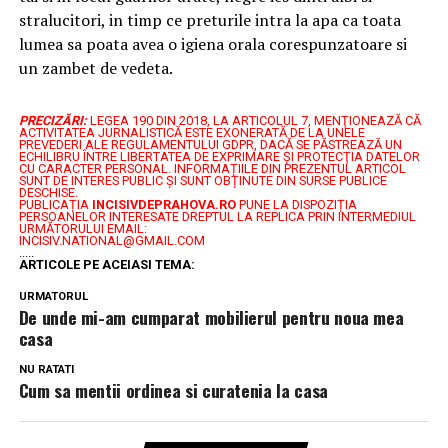
stralucitori, in timp ce preturile intra la apa ca toata
lumea sa poata avea o igiena orala corespunzatoare si
un zambet de vedeta.
PRECIZĂRI:
LEGEA 190 DIN 2018, LA ARTICOLUL 7, MENŢIONEAZĂ CĂ
ACTIVITATEA JURNALISTICĂ ESTE EXONERATĂ DE LA UNELE
PREVEDERI ALE REGULAMENTULUI GDPR, DACĂ SE PĂSTREAZĂ UN
ECHILIBRU ÎNTRE LIBERTATEA DE EXPRIMARE ŞI PROTECŢIA DATELOR
CU CARACTER PERSONAL.
INFORMAȚIILE DIN PREZENTUL ARTICOL
SUNT DE INTERES PUBLIC ȘI SUNT OBȚINUTE DIN SURSE PUBLICE
DESCHISE.
PUBLICAȚIA
INCISIVDEPRAHOVA.RO
PUNE LA DISPOZIȚIA
PERSOANELOR INTERESATE DREPTUL LA REPLICA PRIN INTERMEDIUL
URMĂTORULUI EMAIL:
INCISIV.NATIONAL@GMAIL.COM
.....
ARTICOLE PE ACEIASI TEMA:
URMATORUL
De unde mi-am cumparat mobilierul pentru noua mea
casa
NU RATATI
Cum sa mentii ordinea si curatenia la casa