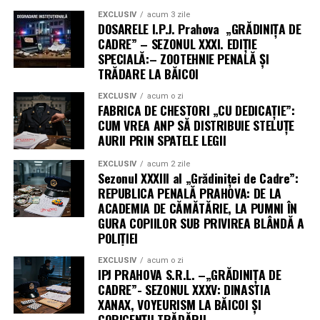
EXCLUSIV
acum 3 zile
DOSARELE I.P.J. Prahova „GRĂDINIȚA DE
CADRE” – SEZONUL XXXI. EDIȚIE
SPECIALĂ:– ZOOTEHNIE PENALĂ ȘI
TRĂDARE LA BĂICOI
EXCLUSIV
acum o zi
FABRICA DE CHESTORI „CU DEDICAȚIE”:
CUM VREA ANP SĂ DISTRIBUIE STELUȚE
AURII PRIN SPATELE LEGII
EXCLUSIV
acum 2 zile
Sezonul XXXIII al „Grădiniței de Cadre”:
REPUBLICA PENALĂ PRAHOVA: DE LA
ACADEMIA DE CĂMĂTĂRIE, LA PUMNI ÎN
GURA COPIILOR SUB PRIVIREA BLÂNDĂ A
POLIȚIEI
EXCLUSIV
acum o zi
IPJ PRAHOVA S.R.L. –„GRĂDINIȚA DE
CADRE”- SEZONUL XXXV: DINASTIA
XANAX, VOYEURISM LA BĂICOI ȘI
CORIGENȚII TRĂDĂRII