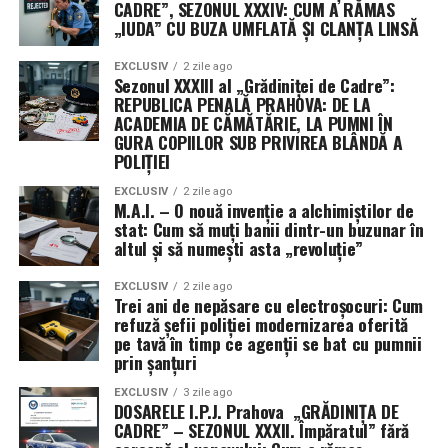
CADRE”, SEZONUL XXXIV: CUM A RĂMAS
doar un slogan pentru naivi. Instituția a devenit o
NOUTATE REVOLTĂTOARE: PUMNI
„IUDA” CU BUZA UMFLATĂ ȘI CLANȚA LINSĂ
Academie de Cămătărie și o Fermă de Protejați, unde
PENTRU UN COPIL DE 4 ANI ȘI
un comandant precum Stoican toacă nervii
EXCLUSIV
2 zile ago
Sezonul XXXIII al „Grădiniței de Cadre”:
victimelor, unde spaga se moștenește din tată-n fiu și
NEPASARE „PROFESIONALĂ” LA
REPUBLICA PENALĂ PRAHOVA: DE LA
unde singura lege care funcționează este legea tăcerii
ACADEMIA DE CĂMĂTĂRIE, LA PUMNI ÎN
SECTIILE 1 ȘI 2
și a trădării. Până când DGA- DGIPI sau DIICOT vor
GURA COPIILOR SUB PRIVIREA BLÂNDĂ A
decide să deratizeze acest focar, cetățenii rămân la
POLIȚIEI
mâna unor polițiști care se ocupă mai mult de
EXCLUSIV
2 zile ago
paranoia internă decât de siguranța străzii
. Vom
M.A.I. – O nouă invenție a alchimiștilor de
stat: Cum să muți banii dintr-un buzunar în
reveni. (Cristina T.).
altul și să numești asta „revoluție”
NOTA:
EXCLUSIV
2 zile ago
Trei ani de nepăsare cu electroșocuri: Cum
Voyeurismul
este, într-un sens strict, un
refuză șefii poliției modernizarea oferită
pe tavă în timp ce agenții se bat cu pumnii
comportament sau o parafilie care constă în obținerea
prin șanțuri
satisfacției (adesea de natură sexuală) prin observarea
secretă a unor persoane în timp ce acestea se află în
EXCLUSIV
3 zile ago
DOSARELE I.P.J. Prahova „GRĂDINIȚA DE
ipostaze intime, sunt dezbrăcate sau se dezbracă.
CADRE” – SEZONUL XXXII. Împăratul” fără