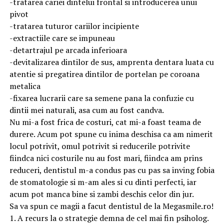
-tratarea cariei dintelui frontal si introducerea unui
pivot
-tratarea tuturor cariilor incipiente
-extractiile care se impuneau
-detartrajul pe arcada inferioara
-devitalizarea dintilor de sus, amprenta dentara luata cu
atentie si pregatirea dintilor de portelan pe coroana
metalica
-fixarea lucrarii care sa semene pana la confuzie cu
dintii mei naturali, asa cum au fost candva.
Nu mi-a fost frica de costuri, cat mi-a foast teama de
durere. Acum pot spune cu inima deschisa ca am nimerit
locul potrivit, omul potrivit si reducerile potrivite
fiindca nici costurile nu au fost mari, fiindca am prins
reduceri, dentistul m-a condus pas cu pas sa inving fobia
de stomatologie si m-am ales si cu dinti perfecti, iar
acum pot manca bine si zambi deschis celor din jur.
Sa va spun ce magii a facut dentistul de la Megasmile.ro!
1. A recurs la o strategie demna de cel mai fin psiholog.