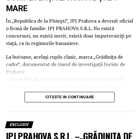
MARE
În „Republica de la Ploiești”, IPJ Prahova a devenit oficial
o firmă de familie: IPJ PRAHOVA S.R.L. Nu există
concursuri, nu există merit, există doar împuterniciți pe
viață, ca în regimurile bananiere.
La butoane, același cuplu clasic, marca „Grădinița de
cadre”, documentat de ziarul de investigații Incisiv de
Prahova:
–
Ginel Preda
, eternul împuternicit la comanda IPJ
Prahova, omul care conduce fără să fi câștigat vreodată
ceva în afară de prelungiri de mandat.
CITESTE IN CONTINUARE
–
Marcel Bălan
, „Împăratul Xanaxului”, declarat
incompatibil de ANI la 09.03.2026, dar ținut la buton ca
adjunct, cu vise umede de șefie totală.
EXCLUSIV
Structura de conducere arată ca un consiliu de
IPJ PRAHOVA S.R.L. –„GRĂDINIȚA DE
administrație improvizat: împuterniciți peste