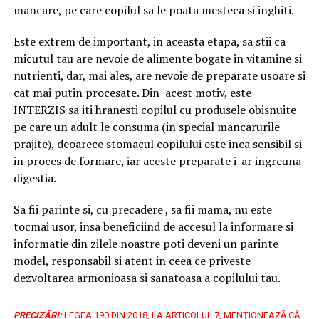
mancare, pe care copilul sa le poata mesteca si inghiti.
Este extrem de important, in aceasta etapa, sa stii ca
micutul tau are nevoie de alimente bogate in vitamine si
nutrienti, dar, mai ales, are nevoie de preparate usoare si
cat mai putin procesate. Din acest motiv, este
INTERZIS sa iti hranesti copilul cu produsele obisnuite
pe care un adult le consuma (in special mancarurile
prajite), deoarece stomacul copilului este inca sensibil si
in proces de formare, iar aceste preparate i-ar ingreuna
digestia.
Sa fii parinte si, cu precadere , sa fii mama, nu este
tocmai usor, insa beneficiind de accesul la informare si
informatie din zilele noastre poti deveni un parinte
model, responsabil si atent in ceea ce priveste
dezvoltarea armonioasa si sanatoasa a copilului tau.
PRECIZĂRI:
LEGEA 190 DIN 2018, LA ARTICOLUL 7, MENŢIONEAZĂ CĂ