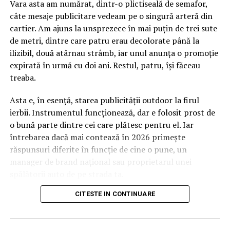
Vara asta am numărat, dintr-o plictiseală de semafor,
câte mesaje publicitare vedeam pe o singură arteră din
cartier. Am ajuns la unsprezece în mai puțin de trei sute
de metri, dintre care patru erau decolorate până la
ilizibil, două atârnau strâmb, iar unul anunța o promoție
expirată în urmă cu doi ani. Restul, patru, își făceau
treaba.
Asta e, în esență, starea publicității outdoor la firul
ierbii. Instrumentul funcționează, dar e folosit prost de
o bună parte dintre cei care plătesc pentru el. Iar
întrebarea dacă mai contează în 2026 primește
răspunsuri diferite în funcție de cine o pune, un
manager de brand național sau proprietarul unei
spălătorii auto de pe strada ta.
CITESTE IN CONTINUARE
Pentru al doilea, răspunsul e mai simplu decât pare. Da,
contează, și probabil contează mai mult decât acum
cinci ani. Motivele nu au însă legătură cu nostalgia