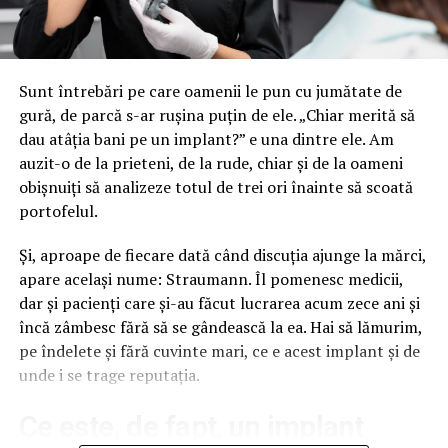
bannerul de pe gardul frizeriei, colantarea vitrinei de la
cofetăria din colț sau panoul direcțional al service-ului
de pe drumul de centură. Segmentul acela nu apare în
niciun raport, pentru că nu trece prin agenții.
Sunt întrebări pe care oamenii le pun cu jumătate de
gură, de parcă s-ar rușina puțin de ele. „Chiar merită să
Cifrele pieței spun o poveste, strada
dau atâția bani pe un implant?” e una dintre ele. Am
spune alta
auzit-o de la prieteni, de la rude, chiar și de la oameni
obișnuiți să analizeze totul de trei ori înainte să scoată
Rapoartele de industrie măsoară tranzacții, nu
portofelul.
vizibilitate. Un business de cartier care își printează un
banner și îl agață pe propria fațadă nu generează nicio
Și, aproape de fiecare dată când discuția ajunge la mărci,
linie într-un studiu de piață, deși generează exact ce
apare același nume: Straumann. Îl pomenesc medicii,
contează, expunere zilnică repetată în fața publicului
dar și pacienți care și-au făcut lucrarea acum zece ani și
potrivit. Diferența dintre cele două lumi e atât de mare
încă zâmbesc fără să se gândească la ea. Hai să lămurim,
încât concluziile trase pentru una nu se aplică celeilalte.
pe îndelete și fără cuvinte mari, ce e acest implant și de
unde i se trage reputația.
Ce s-a schimbat cu adevărat e componenta digitală.
Ecranele LED și rețelele DOOH reprezintă acum, după
Ce este, de fapt, un implant
estimările din piață, undeva la 15-20% din inventarul