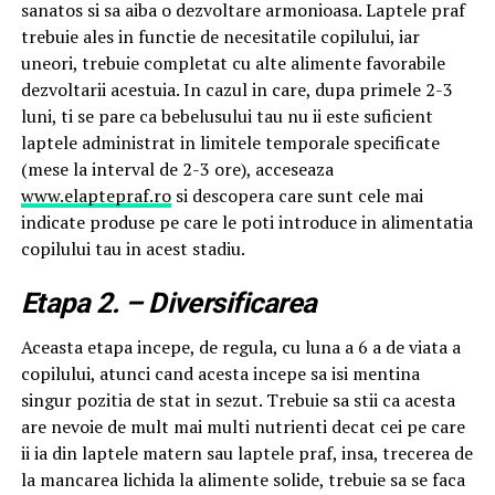
sanatos si sa aiba o dezvoltare armonioasa. Laptele praf
trebuie ales in functie de necesitatile copilului, iar
uneori, trebuie completat cu alte alimente favorabile
dezvoltarii acestuia. In cazul in care, dupa primele 2-3
luni, ti se pare ca bebelusului tau nu ii este suficient
laptele administrat in limitele temporale specificate
(mese la interval de 2-3 ore), acceseaza
www.elaptepraf.ro
si descopera care sunt cele mai
indicate produse pe care le poti introduce in alimentatia
copilului tau in acest stadiu.
Etapa 2. – Diversificarea
Aceasta etapa incepe, de regula, cu luna a 6 a de viata a
copilului, atunci cand acesta incepe sa isi mentina
singur pozitia de stat in sezut. Trebuie sa stii ca acesta
are nevoie de mult mai multi nutrienti decat cei pe care
ii ia din laptele matern sau laptele praf, insa, trecerea de
la mancarea lichida la alimente solide, trebuie sa se faca