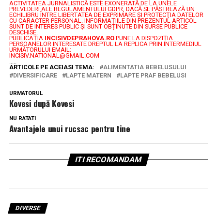
ACTIVITATEA JURNALISTICĂ ESTE EXONERATĂ DE LA UNELE
PREVEDERI ALE REGULAMENTULUI GDPR, DACĂ SE PĂSTREAZĂ UN
ECHILIBRU ÎNTRE LIBERTATEA DE EXPRIMARE ŞI PROTECŢIA DATELOR
CU CARACTER PERSONAL.
INFORMAȚIILE DIN PREZENTUL ARTICOL
SUNT DE INTERES PUBLIC ȘI SUNT OBȚINUTE DIN SURSE PUBLICE
DESCHISE.
PUBLICAȚIA
INCISIVDEPRAHOVA.RO
PUNE LA DISPOZIȚIA
PERSOANELOR INTERESATE DREPTUL LA REPLICA PRIN INTERMEDIUL
URMĂTORULUI EMAIL:
INCISIV.NATIONAL@GMAIL.COM
.....
ARTICOLE PE ACEIASI TEMA:
ALIMENTATIA BEBELUSULUI
DIVERSIFICARE
LAPTE MATERN
LAPTE PRAF BEBELUSI
URMATORUL
Kovesi după Kovesi
NU RATATI
Avantajele unui rucsac pentru tine
ITI RECOMANDAM
DIVERSE