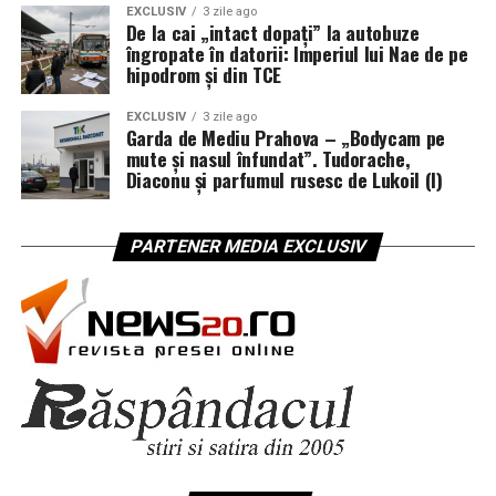
EXCLUSIV
3 zile ago
De la cai „intact dopați” la autobuze
îngropate în datorii: Imperiul lui Nae de pe
hipodrom și din TCE
EXCLUSIV
3 zile ago
Garda de Mediu Prahova – „Bodycam pe
mute și nasul înfundat”. Tudorache,
Diaconu și parfumul rusesc de Lukoil (I)
PARTENER MEDIA EXCLUSIV
Este important să găsim activități care ne plac, deoarece
plăcerea este un motor puternic pentru menținerea
consecvenței. Indiferent dacă este vorba despre dans…
Beneficiile dincolo de cântar:
sănătate holistică prin mișcare