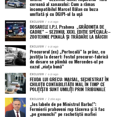
coroană al xanaxului: Cum a rămas
stație înainte de a ajunge la serviciu sau la cumpărături,
incompatibilul Marcel Bălan cu buza
sau pur și simplu faceți o plimbare scurtă după cină.
umflată și cu DGIPI-ul la ușă
Aceste sesiuni de mers pe jos, chiar și de 15-20 de
minute, adunate pe parcursul zilei, pot face o diferență
EXCLUSIV
o zi ago
DOSARELE I.P.J. Prahova „GRĂDINIȚA DE
semnificativă în numărul total de pași și în arderea
CADRE” – SEZONUL XXXI. EDIȚIE SPECIALĂ:–
caloriilor.
ZOOTEHNIE PENALĂ ȘI TRĂDARE LA BĂICOI
Un alt mod eficient este utilizarea scărilor în locul
EXCLUSIV
o zi ago
Procurorul (ex) „Portocală” la prânz, cu
liftului sau al scărilor rulante. Chiar dacă pare un efort
justiția la desert: Fostul procuror-fabrică
minor, urcatul scărilor lucrează musculatura picioarelor
de dosare se plimbă cu Mercedes-ul pe
și a fesierilor, contribuind la tonifiere și la un consum
cazul „viața bună”
caloric crescut. În plus, activități precum grădinăritul,
EXCLUSIV
o zi ago
curățenia în casă sau joaca activă cu copiii sau animalele
FEUDA LUI GRECU: MAISAL, SECHESTRAT ÎN
CHILOȚII CONTABILITĂȚII MAI, ÎN TIMP CE
de companie sunt excelente modalități de a rămâne
POLIȚIȘTII SUNT UMILIȚI PRIN TRIBUNALE
activ fără a simți că faci un „antrenament” propriu-zis.
Setarea unor alarme scurte la fiecare oră pentru a te
EXCLUSIV
2 zile ago
ridica și a te mișca câteva minute, chiar și un simplu
„Jos labele de pe Ministrul Barbu!”:
Fermierii prahoveni rup tăcerea și îi fac
stretching, poate contracara efectele negative ale
„pe genunchi” pe rachetiștii mafiei
sedentarismului prelungit la birou. Aceste sfaturi pentru