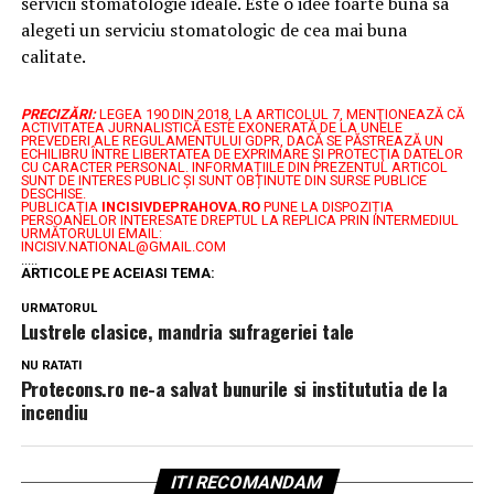
servicii stomatologie ideale. Este o idee foarte buna sa
alegeti un serviciu stomatologic de cea mai buna
calitate.
PRECIZĂRI:
LEGEA 190 DIN 2018, LA ARTICOLUL 7, MENŢIONEAZĂ CĂ
ACTIVITATEA JURNALISTICĂ ESTE EXONERATĂ DE LA UNELE
PREVEDERI ALE REGULAMENTULUI GDPR, DACĂ SE PĂSTREAZĂ UN
ECHILIBRU ÎNTRE LIBERTATEA DE EXPRIMARE ŞI PROTECŢIA DATELOR
CU CARACTER PERSONAL.
INFORMAȚIILE DIN PREZENTUL ARTICOL
SUNT DE INTERES PUBLIC ȘI SUNT OBȚINUTE DIN SURSE PUBLICE
DESCHISE.
PUBLICAȚIA
INCISIVDEPRAHOVA.RO
PUNE LA DISPOZIȚIA
PERSOANELOR INTERESATE DREPTUL LA REPLICA PRIN INTERMEDIUL
URMĂTORULUI EMAIL:
INCISIV.NATIONAL@GMAIL.COM
.....
ARTICOLE PE ACEIASI TEMA:
URMATORUL
Lustrele clasice, mandria sufrageriei tale
NU RATATI
Protecons.ro ne-a salvat bunurile si institututia de la
incendiu
ITI RECOMANDAM