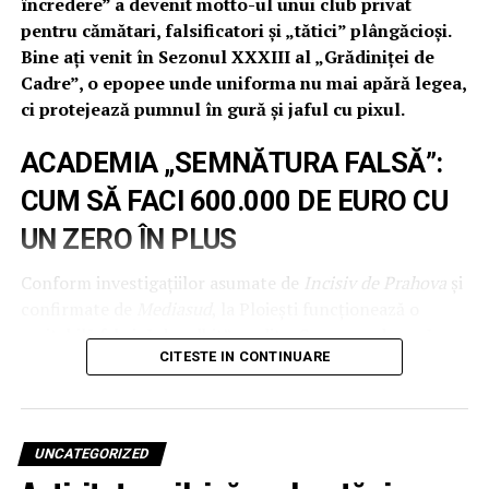
încredere” a devenit motto-ul unui club privat
pentru cămătari, falsificatori și „tătici” plângăcioși.
Bine ați venit în Sezonul XXXIII al „Grădiniței de
Cadre”, o epopee unde uniforma nu mai apără legea,
ci protejează pumnul în gură și jaful cu pixul.
ACADEMIA „SEMNĂTURA FALSĂ”:
CUM SĂ FACI 600.000 DE EURO CU
UN ZERO ÎN PLUS
Conform investigațiilor asumate de
Incisiv de Prahova
și
confirmate de
Mediasud
, la Ploiești funcționează o
veritabilă fabrică de „albit” credite. Gruparea de casă –
CITESTE IN CONTINUARE
Matei Tatiana, Neacșu Silviu și secretara „cu pix de aur”
Hagiu Monica – a transformat colegii de serviciu în
debitori pe viață. Schema e simplă: iei un credit de 6.000
de lei, adaugi un zero „creativ” și te trezești cu 60.000.
UNCATEGORIZED
Prejudiciul? Aproape 600.000 de euro, în timp ce