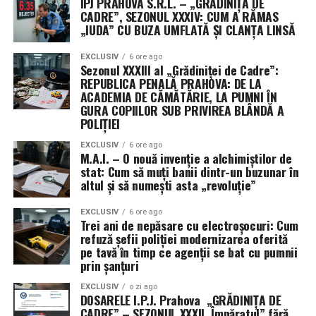
IPJ PRAHOVA S.R.L. – „GRĂDINIȚA DE
servește oamenii, nu invers.
structurile centrale de la București vor decide să
CADRE”, SEZONUL XXXIV: CUM A RĂMAS
deratizeze cu adevărat acest județ, singura lege
„IUDA” CU BUZA UMFLATĂ ȘI CLANȚA LINSĂ
Concluzie: o întrebare deschisă
valabilă rămâne cea a tăcerii și a complicității. Stați
În fața acestui val de schimbare, rămâne o întrebare
aproape, Sezonul XXXIV promite să scoată la iveală
EXCLUSIV
6 ore ago
esențială: vom permite tehnologiei să ne definească, sau
Sezonul XXXIII al „Grădiniței de Cadre”:
și mai mulți scheleți din dulapurile „inteligenței”
REPUBLICA PENALĂ PRAHOVA: DE LA
vom folosi-o ca unealtă pentru a ne amplifica
prahovene! (Cristina
T.).
ACADEMIA DE CĂMĂTĂRIE, LA PUMNI ÎN
umanitatea? Răspunsul va modela generațiile viitoare,
GURA COPIILOR SUB PRIVIREA BLÂNDĂ A
slabire eficientă și durabilă.
iar timpul de reflecție și acțiune este acum. (irinel I.).
POLIȚIEI
Cum integrăm mișcarea în
EXCLUSIV
6 ore ago
M.A.I. – O nouă invenție a alchimiștilor de
rutina noastră zilnică fără
stat: Cum să muți banii dintr-un buzunar în
altul și să numești asta „revoluție”
eforturi mari?
EXCLUSIV
6 ore ago
Trei ani de nepăsare cu electroșocuri: Cum
Integrarea mișcării în rutina zilnică nu necesită
refuză șefii poliției modernizarea oferită
neapărat un abonament la sală sau un echipament
pe tavă în timp ce agenții se bat cu pumnii
scump. Este vorba despre a face alegeri inteligente și a
prin șanțuri
transforma momentele statice în oportunități de
EXCLUSIV
o zi ago
mișcare. Un prim pas ar putea fi mersul pe jos mai mult.
DOSARELE I.P.J. Prahova „GRĂDINIȚA DE
Parcați mașina mai departe de destinație, coborâți cu o
CADRE” – SEZONUL XXXII. Împăratul” fără