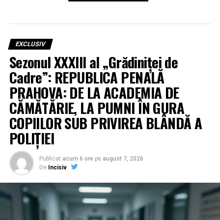
EXCLUSIV
Sezonul XXXIII al „Grădiniței de
Cadre”: REPUBLICA PENALĂ
PRAHOVA: DE LA ACADEMIA DE
CĂMĂTĂRIE, LA PUMNI ÎN GURA
COPIILOR SUB PRIVIREA BLÂNDĂ A
POLIȚIEI
Publicat
acum 6 ore
pe
august 7, 2026
De
Incisiv