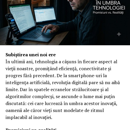
sustenabil, nu într-o povară. Beneficiile cumulative ale
acestei abordări sunt vizibile nu doar pe cântar, ci și în
starea de spirit, în nivelul de energie și în calitatea
generală a vieții, demonstrând că slabirea poate fi un
proces armonios și plin de recompense, nu o luptă
constantă.
De ce activitatea fizică
Subiștirea unei noi ere
În ultimii ani, tehnologia a câșuns în fiecare aspect al
moderată este cheia, nu
vieții noastre, promițând eficiență, conectivitate și
exercițiile epuizante?
progres fără precedent. De la smartphone-uri la
inteligența artificială, revoluția digitală pare să nu aibă
Exercițiile fizice intense, deși eficiente pentru arderea
limite. Dar în spatele ecranelor strălucitoare și al
rapidă a caloriilor și construirea masei musculare, pot fi
algoritmilor complecși, se ascunde o lume mai puțin
descurajante și greu de menținut pentru majoritatea
discutată: cei care lucrează în umbra acestor inovații,
oamenilor. Ele necesită un nivel ridicat de motivație, o
oamenii ale căror vieți sunt modelate de ritmul
anumită condiție fizică preexistentă și un timp
implacabil al inovației.
considerabil. În contrast, activitatea fizică moderată,
precum mersul pe jos, grădinăritul, urcatul scărilor sau
Promisiuni vs. realități