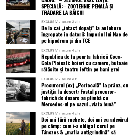
SPECIALĂ:– ZOOTEHNIE PENALĂ ȘI
anxietatea și simptomele depresiei. Un program regulat
TRĂDARE LA BĂICOI
de activitate fizică moderată poate îmbunătăți calitatea
somnului, oferind o odihnă mai profundă și mai
EXCLUSIV
acum 3 zile
De la cai „intact dopați” la autobuze
reparatorie. De asemenea, crește nivelul de energie,
îngropate în datorii: Imperiul lui Nae de
îmbunătățește funcțiile cognitive, cum ar fi memoria și
pe hipodrom și din TCE
concentrarea, și stimulează stima de sine. Prin urmare,
chiar dacă ritmul de slabire nu este rapid, beneficiile
EXCLUSIV
acum 4 zile
Republica de la poarta fabricii Coca-
asupra stării generale de sănătate și a echilibrului
Cola Ploiesti: boieri cu camere, butoaie
mental sunt incontestabile, consolidând motivarea
rătăcite și teatru ieftin pe bani grei
pentru a continua acest stil de viață activ.
EXCLUSIV
acum o zi
Activitatea fizică moderată contribuie și la întărirea
Procurorul (ex) „Portocală” la prânz, cu
justiția la desert: Fostul procuror-
sistemului imunitar, făcând organismul mai rezistent la
fabrică de dosare se plimbă cu
infecții și boli. Ajută la menținerea densității osoase,
Mercedes-ul pe cazul „viața bună”
prevenind osteoporoza, și îmbunătățește flexibilitatea și
echilibrul, reducând riscul de căzături, mai ales la vârste
EXCLUSIV
acum 4 zile
Doi ani fără rachete, doi ani cu adevărul
înaintate. Astfel, adoptarea unui stil de viață activ nu
pe câmp: cum i‑a obligat cerul pe
este doar o strategie eficientă pentru slabire, ci o
Tánczos & „mafia antigrindină” să
investiție valoroasă în sănătatea și longevitatea noastră,