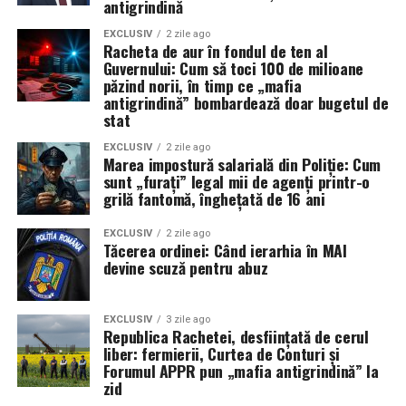
antigrindină
slabire sanatoasa demonstrează că nu trebuie să
depunem eforturi extraordinare pentru a ne îmbunătăți
EXCLUSIV
2 zile ago
Racheta de aur în fondul de ten al
starea de sănătate și a ne atinge obiectivele de greutate.
Guvernului: Cum să toci 100 de milioane
păzind norii, în timp ce „mafia
Este important să găsim activități care ne plac, deoarece
antigrindină” bombardează doar bugetul de
stat
plăcerea este un motor puternic pentru menținerea
consecvenței. Indiferent dacă este vorba despre dans,
EXCLUSIV
2 zile ago
Marea impostură salarială din Poliție: Cum
plimbări în natură, înot sau yoga, integrarea unei
sunt „furați” legal mii de agenți printr-o
activități agreabile în programul săptămânal va face ca
grilă fantomă, înghețată de 16 ani
mișcarea să devină o sursă de bucurie și relaxare, nu o
obligație. Această abordare pozitivă este esențială
EXCLUSIV
2 zile ago
Tăcerea ordinei: Când ierarhia în MAI
pentru a susține procesul de slabire pe termen lung,
devine scuză pentru abuz
transformând efortul într-un obicei sănătos și plăcut.
EXCLUSIV
3 zile ago
Republica Rachetei, desființată de cerul
liber: fermierii, Curtea de Conturi și
Forumul APPR pun „mafia antigrindină” la
zid