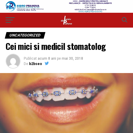
UNCATEGORIZED
Cei mici si medicil stomatolog
Publicat
acum 8 ani
pe
mai 30, 2018
De
b2bseo