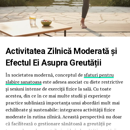
ZOOTEHNIA PENALĂ LA BĂICOI:
PINOCCHIO ÎN UNIFORMĂ ȘI
DINASTIA SPĂGARILOR
Dacă la Ploiești se fură cu pixul, la Băicoi se fură cu
Activitatea Zilnică Moderată și
„Iuda”. Comandantul Stoican Bogdan, poreclit
„Pinocchio”, a inaugurat „metoda tocatului petițiilor”.
Efectul Ei Asupra Greutății
Când oile comisarului-șef Dobrogeanu au fost masacrate
de câini, petițiile acestuia au dispărut în „gaura neagră” a
În societatea modernă, conceptul de
sfaturi pentru
biroului lui Stoican. Investigația a scos la iveală un
slabire sanatoasa
este adesea asociat cu diete restrictive
pedigree de invidiat: agentul Tudor Alexandru, cel care
și sesiuni intense de exerciții fizice la sală. Cu toate
„cerceta” cazul, este fiul unui polițist dat afară pentru
acestea, din ce în ce mai multe studii și experiențe
șpagă și alcool și al unei mame salvate de dosar de
practice subliniază importanța unui abordări mult mai
delapidare. La Prahova, spaga pare să se moștenește
echilibrate și sustenabile: integrarea activității fizice
genetic, sub binecuvântarea lui Marcel Bălan.
moderate în rutina zilnică. Această perspectivă nu doar
că facilitează o gestionare sănătoasă a greutății pe
ÎMPĂRATUL ȘI