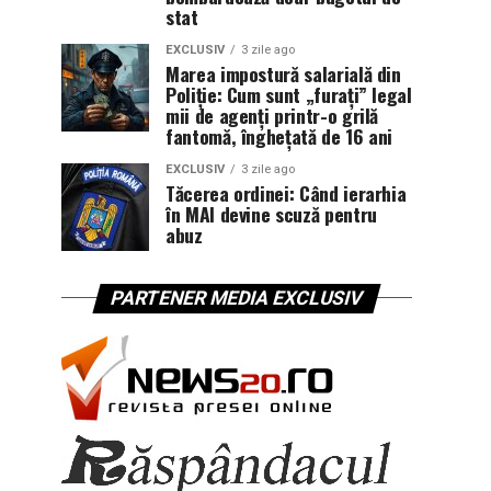
stat
EXCLUSIV
3 zile ago
Marea impostură salarială din
Poliție: Cum sunt „furați” legal
mii de agenți printr-o grilă
fantomă, înghețată de 16 ani
EXCLUSIV
3 zile ago
Tăcerea ordinei: Când ierarhia
în MAI devine scuză pentru
abuz
PARTENER MEDIA EXCLUSIV