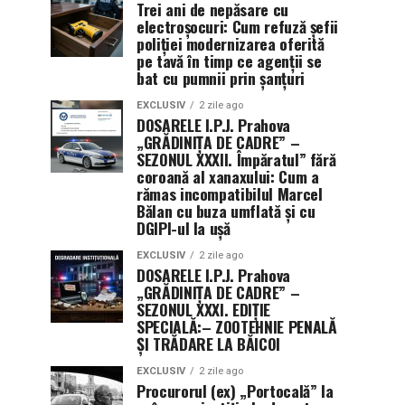
Trei ani de nepăsare cu
electroșocuri: Cum refuză șefii
poliției modernizarea oferită
pe tavă în timp ce agenții se
bat cu pumnii prin șanțuri
EXCLUSIV
2 zile ago
DOSARELE I.P.J. Prahova
„GRĂDINIȚA DE CADRE” –
SEZONUL XXXII. Împăratul” fără
coroană al xanaxului: Cum a
rămas incompatibilul Marcel
Bălan cu buza umflată și cu
DGIPI-ul la ușă
EXCLUSIV
2 zile ago
DOSARELE I.P.J. Prahova
„GRĂDINIȚA DE CADRE” –
SEZONUL XXXI. EDIȚIE
SPECIALĂ:– ZOOTEHNIE PENALĂ
ȘI TRĂDARE LA BĂICOI
EXCLUSIV
2 zile ago
Procurorul (ex) „Portocală” la