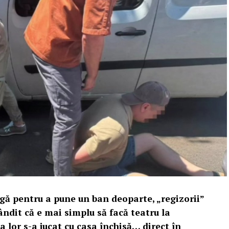
agă pentru a pune un ban deoparte, „regizorii”
ndit că e mai simplu să facă teatru la
a lor s-a jucat cu casa închisă… direct în