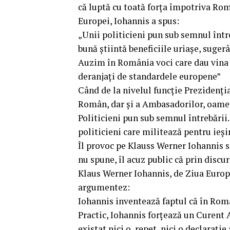
că luptă cu toată forța împotriva Româ
Europei, Iohannis a spus:
„Unii politicieni pun sub semnul într
bună ştiintă beneficiile uriaşe, suger
Auzim în România voci care dau vina 
deranjaţi de standardele europene”
Când de la nivelul funcție Prezidenția
Român, dar și a Ambasadorilor, oameni
Politicieni pun sub semnul întrebării
politicieni care militează pentru ieși
Îl provoc pe Klauss Werner Iohannis s
nu spune, îl acuz public că prin discur
Klaus Werner Iohannis, de Ziua Europe
argumentez:
Iohannis inventează faptul că în Român
Practic, Iohannis forțează un Curent A
existat nici o, repet, nici o declarație