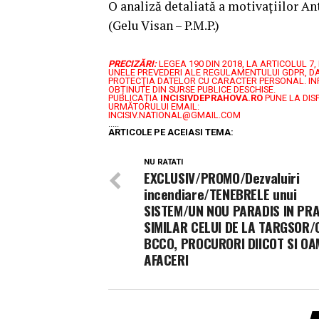
O analiză detaliată a motivațiilor Ant
(Gelu Visan – P.M.P.)
PRECIZĂRI:
LEGEA 190 DIN 2018, LA ARTICOLUL 
UNELE PREVEDERI ALE REGULAMENTULUI GDPR, DA
PROTECŢIA DATELOR CU CARACTER PERSONAL.
IN
OBȚINUTE DIN SURSE PUBLICE DESCHISE.
PUBLICAȚIA
INCISIVDEPRAHOVA.RO
PUNE LA DIS
URMĂTORULUI EMAIL:
INCISIV.NATIONAL@GMAIL.COM
.....
ARTICOLE PE ACEIASI TEMA:
NU RATATI
EXCLUSIV/PROMO/Dezvaluiri
incendiare/TENEBRELE unui
SISTEM/UN NOU PARADIS IN PR
SIMILAR CELUI DE LA TARGSOR/O
BCCO, PROCURORI DIICOT SI OA
AFACERI