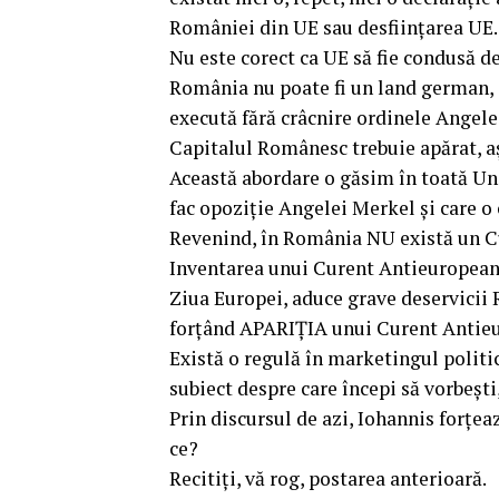
României din UE sau desființarea UE. 
Nu este corect ca UE să fie condusă 
România nu poate fi un land german, 
execută fără crâcnire ordinele Angele
Capitalul Românesc trebuie apărat, a
Această abordare o găsim în toată Un
fac opoziție Angelei Merkel și care o 
Revenind, în România NU există un Cu
Inventarea unui Curent Antieuropean 
Ziua Europei, aduce grave deservicii 
forțând APARIȚIA unui Curent Antie
Există o regulă în marketingul politi
subiect despre care începi să vorbești
Prin discursul de azi, Iohannis forț
ce?
Recitiți, vă rog, postarea anterioară.