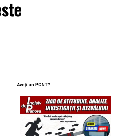
este
Aveți un PONT?