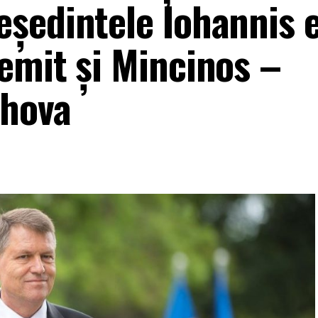
ședintele Iohannis 
emit și Mincinos –
ahova