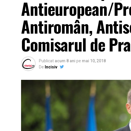
Antieuropean/Pre
Antiromân, Antis
Comisarul de Pr
Publicat
acum 8 ani
pe
mai 10, 2018
De
Incisiv