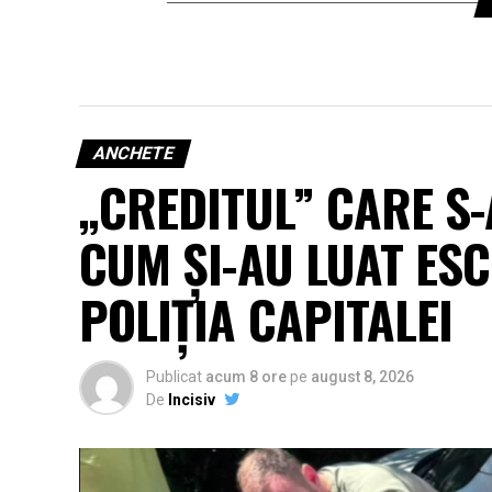
ANCHETE
„CREDITUL” CARE S-
CUM ȘI-AU LUAT ESC
POLIȚIA CAPITALEI
Publicat
acum 8 ore
pe
august 8, 2026
De
Incisiv