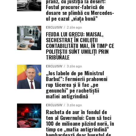
prânz, cu justiția la desert:
Fostul procuror-fabrică de
dosare se plimbă cu Mercedes-
ul pe cazul „viața bună”
EXCLUSIV
2 zile ago
FEUDA LUI GRECU: MAISAL,
SECHESTRAT ÎN CHILOȚII
CONTABILITĂȚII MAI, ÎN TIMP CE
POLIȚIȘTII SUNT UMILIȚI PRIN
TRIBUNALE
EXCLUSIV
3 zile ago
„Jos labele de pe Ministrul
Barbu!”: Fermierii prahoveni
rup tăcerea și îi fac „pe
genunchi” pe rachetiștii
mafiei antigrindină
EXCLUSIV
3 zile ago
Racheta de aur în fondul de
ten al Guvernului: Cum să toci
100 de milioane păzind norii, în
timp ce „mafia antigrindină”
bombardează doar bugetul de