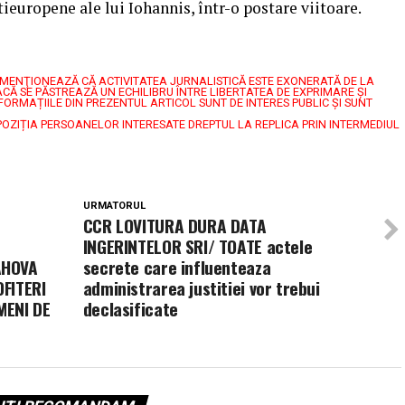
ieuropene ale lui Iohannis, într-o postare viitoare.
7, MENŢIONEAZĂ CĂ ACTIVITATEA JURNALISTICĂ ESTE EXONERATĂ DE LA
CĂ SE PĂSTREAZĂ UN ECHILIBRU ÎNTRE LIBERTATEA DE EXPRIMARE ŞI
FORMAȚIILE DIN PREZENTUL ARTICOL SUNT DE INTERES PUBLIC ȘI SUNT
POZIȚIA PERSOANELOR INTERESATE DREPTUL LA REPLICA PRIN INTERMEDIUL
URMATORUL
CCR LOVITURA DURA DATA
INGERINTELOR SRI/ TOATE actele
AHOVA
secrete care influenteaza
FITERI
administrarea justitiei vor trebui
MENI DE
declasificate