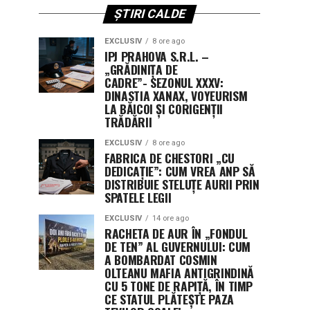
ȘTIRI CALDE
EXCLUSIV
8 ore ago
IPJ PRAHOVA S.R.L. –
„GRĂDINIȚA DE
CADRE”- SEZONUL XXXV:
DINASTIA XANAX, VOYEURISM
LA BĂICOI ȘI CORIGENȚII
TRĂDĂRII
EXCLUSIV
8 ore ago
FABRICA DE CHESTORI „CU
DEDICAȚIE”: CUM VREA ANP SĂ
DISTRIBUIE STELUȚE AURII PRIN
SPATELE LEGII
EXCLUSIV
14 ore ago
RACHETA DE AUR ÎN „FONDUL
DE TEN” AL GUVERNULUI: CUM
A BOMBARDAT COSMIN
OLTEANU MAFIA ANTIGRINDINĂ
CU 5 TONE DE RAPIȚĂ, ÎN TIMP
CE STATUL PLĂTEȘTE PAZA