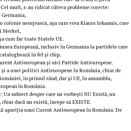
Cel mult, s-au ridicat câteva probleme corecte:
de Germania,
o colonie nemțească, așa cum vrea Klauss Iohannis, care
i Merkel,
șa cum fac toate Statele UE.
iunea Europeană, inclusiv în Germania la partidele care
cataloghează în fel și chip.
rent Antieuropean și nici Partide Antieuropene.
și a unei politici Antieuropene în România, chiar de
României, în primul rând, dar și UE, în ansamblu,
uropean în România.
c: Un subiect despre care nu vorbești NU Există, un
, chiar dacă nu există, începe să EXISTE.
ează apariția unui Curent Antieuropean în România: De