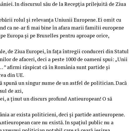
niei. In discursul său de la Recepția prilejuită de Ziua
ebării rolul şi relevanţa Uniunii Europene. Ei omit cu
ând ca ne-ar fi mai bine în afara marii familii europene
pe Europa şi pe Bruxelles pentru aproape orice,
le, de Ziua Europei, în fața întregii conduceri din Statul
lor de afaceri, deci a peste 1000 de oameni spui: „Unii
… ” afirmi răspicat că în România sunt partide și
rea din UE.
ă spună un singur nume de un astfel de politician. Dacă
sul de azi,
i, a ținut un discurs profund Antieuropean! O să
ia ar exista politicieni, deci și partide antieuropene.
ntieuropean care nu există. In spațiul public nu a
 a vreunui politician notabil care să ceară ieșirea