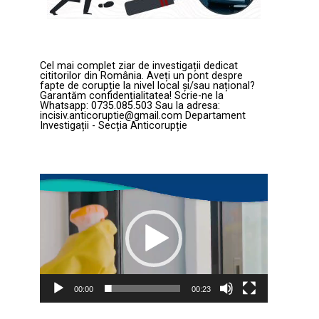
Cel mai complet ziar de investigații dedicat
cititorilor din România. Aveți un pont despre
fapte de corupție la nivel local și/sau național?
Garantăm confidențialitatea! Scrie-ne la
Whatsapp: 0735.085.503 Sau la adresa:
incisiv.anticoruptie@gmail.com Departament
Investigații - Secția Anticorupție
Player
video
00:00
00:23