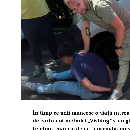
În timp ce unii muncesc o viață între
de carton ai metodei „Vishing” s-au gâ
telefon. Doar că, de data aceasta, pies