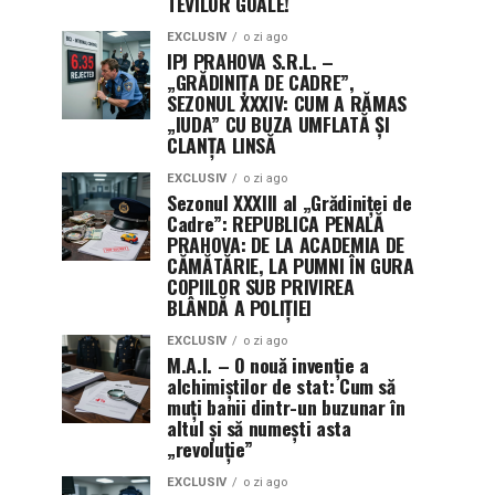
TEVILOR GOALE!
EXCLUSIV
o zi ago
IPJ PRAHOVA S.R.L. –
„GRĂDINIȚA DE CADRE”,
SEZONUL XXXIV: CUM A RĂMAS
„IUDA” CU BUZA UMFLATĂ ȘI
CLANȚA LINSĂ
EXCLUSIV
o zi ago
Sezonul XXXIII al „Grădiniței de
Cadre”: REPUBLICA PENALĂ
PRAHOVA: DE LA ACADEMIA DE
CĂMĂTĂRIE, LA PUMNI ÎN GURA
COPIILOR SUB PRIVIREA
BLÂNDĂ A POLIȚIEI
EXCLUSIV
o zi ago
M.A.I. – O nouă invenție a
alchimiștilor de stat: Cum să
muți banii dintr-un buzunar în
altul și să numești asta
„revoluție”
EXCLUSIV
o zi ago