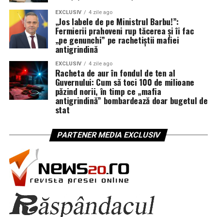
EXCLUSIV
4 zile ago
„Jos labele de pe Ministrul Barbu!”:
Fermierii prahoveni rup tăcerea și îi fac
„pe genunchi” pe rachetiștii mafiei
antigrindină
EXCLUSIV
4 zile ago
Racheta de aur în fondul de ten al
Guvernului: Cum să toci 100 de milioane
păzind norii, în timp ce „mafia
antigrindină” bombardează doar bugetul de
stat
PARTENER MEDIA EXCLUSIV