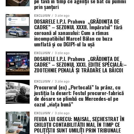
pe tavă în timp ce agenții se bat cu pumnii
prin șanțuri
EXCLUSIV
3 zile ago
DOSARELE I.P.J. Prahova „GRĂDINIȚA DE
CADRE” – SEZONUL XXXII. Împăratul” fără
coroană al xanaxului: Cum a rămas
incompatibilul Marcel Bălan cu buza
umflată și cu DGIPI-ul la ușă
EXCLUSIV
3 zile ago
DOSARELE I.P.J. Prahova „GRĂDINIȚA DE
CADRE” – SEZONUL XXXI. EDIȚIE SPECIALĂ:–
ZOOTEHNIE PENALĂ ȘI TRĂDARE LA BĂICOI
EXCLUSIV
3 zile ago
Procurorul (ex) „Portocală” la prânz, cu
justiția la desert: Fostul procuror-fabrică
de dosare se plimbă cu Mercedes-ul pe
cazul „viața bună”
EXCLUSIV
3 zile ago
FEUDA LUI GRECU: MAISAL, SECHESTRAT ÎN
CHILOȚII CONTABILITĂȚII MAI, ÎN TIMP CE
POLIȚIȘTII SUNT UMILIȚI PRIN TRIBUNALE