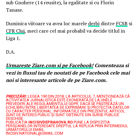
sub Gnohere (14 reusite), la egalitate si cu Florin
Tanase.
Duminica viitoare va avea loc marele
derbi
dintre
FCSB
si
CFR Cluj
, meci care cel mai probabil va decide titlul in
Liga 1.
D.A.
Urmareste
Ziare.
com
si pe Facebook!
Comenteaza si
vezi in fluxul tau de noutati de pe Facebook cele mai
noi si interesante articole de pe Ziare.com.
PRECIZĂRI:
LEGEA 190 DIN 2018, LA ARTICOLUL 7, MENŢIONEAZĂ CĂ
ACTIVITATEA JURNALISTICĂ ESTE EXONERATĂ DE LA UNELE
PREVEDERI ALE REGULAMENTULUI GDPR, DACĂ SE PĂSTREAZĂ UN
ECHILIBRU ÎNTRE LIBERTATEA DE EXPRIMARE ŞI PROTECŢIA DATELOR
CU CARACTER PERSONAL.
INFORMAȚIILE DIN PREZENTUL ARTICOL
SUNT DE INTERES PUBLIC ȘI SUNT OBȚINUTE DIN SURSE PUBLICE
DESCHISE.
PUBLICAȚIA
INCISIVDEPRAHOVA.RO
PUNE LA DISPOZIȚIA
PERSOANELOR INTERESATE DREPTUL LA REPLICA PRIN INTERMEDIUL
URMĂTORULUI EMAIL:
INCISIV.NATIONAL@GMAIL.COM
.....