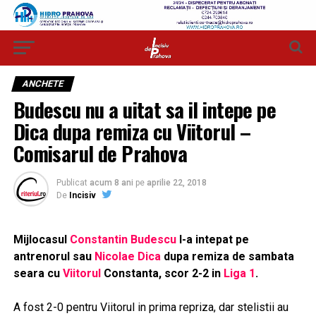
ANCHETE
Budescu nu a uitat sa il intepe pe
Dica dupa remiza cu Viitorul –
Comisarul de Prahova
Publicat
acum 8 ani
pe
aprilie 22, 2018
De
Incisiv
Mijlocasul
Constantin Budescu
l-a intepat pe
antrenorul sau
Nicolae Dica
dupa remiza de sambata
seara cu
Viitorul
Constanta, scor 2-2 in
Liga 1
.
A fost 2-0 pentru Viitorul in prima repriza, dar stelistii au