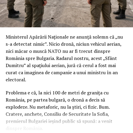
Ministerul Apărării Naționale ne anunță solemn că „nu
s-a detectat nimic”. Nicio dronă, niciun vehicul aerian,
nici măcar o muscă NATO nu ar fi trecut dinspre
România spre Bulgaria. Radarul nostru, acest „Sfânt
Dumitru” al spațiului aerian, jură că cerul a fost mai
curat ca imaginea de campanie a unui ministru în an
electoral.
Problema e că, la nici 100 de metri de granița cu
România, pe partea bulgară, o dronă a decis să
explodeze. Nu metaforic, nu la știri, ci fizic. Bum.
Cratere, anchete, Consiliu de Securitate la Sofia,
premierul Bulgariei ieșind public să spună: a venit
dinspre România.