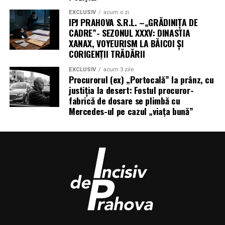
EXCLUSIV
acum o zi
IPJ PRAHOVA S.R.L. –„GRĂDINIȚA DE
CADRE”- SEZONUL XXXV: DINASTIA
XANAX, VOYEURISM LA BĂICOI ȘI
CORIGENȚII TRĂDĂRII
EXCLUSIV
acum 3 zile
Procurorul (ex) „Portocală” la prânz, cu
justiția la desert: Fostul procuror-
fabrică de dosare se plimbă cu
Mercedes-ul pe cazul „viața bună”