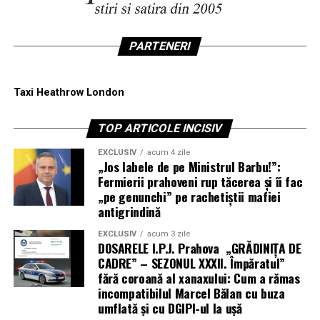
PARTENERI
Taxi Heathrow London
TOP ARTICOLE INCISIV
EXCLUSIV
acum 4 zile
„Jos labele de pe Ministrul Barbu!”:
Fermierii prahoveni rup tăcerea și îi fac
„pe genunchi” pe rachetiștii mafiei
antigrindină
EXCLUSIV
acum 3 zile
DOSARELE I.P.J. Prahova „GRĂDINIȚA DE
CADRE” – SEZONUL XXXII. Împăratul”
fără coroană al xanaxului: Cum a rămas
incompatibilul Marcel Bălan cu buza
umflată și cu DGIPI-ul la ușă