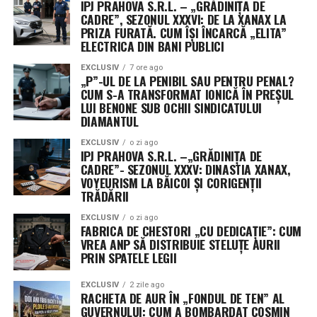
IPJ PRAHOVA S.R.L. – „GRĂDINIȚA DE
curând. În loc de bancnote foșnitoare, au simțit pe
CADRE”, SEZONUL XXXVI: DE LA XANAX LA
PRIZA FURATĂ. CUM ÎȘI ÎNCARCĂ „ELITA”
încheieturi metalul rece al cătușelor. Polițiștii i-au
ELECTRICA DIN BANI PUBLICI
imobilizat fulgerător, iar cercetările nu s-au oprit la
simplii pioni; a fost identificat rapid și un al treilea
EXCLUSIV
7 ore ago
„P”-UL DE LA PENIBIL SAU PENTRU PENAL?
membru al grupării, demonstrând că rețeaua lor era la
CUM S-A TRANSFORMAT IONICĂ ÎN PREȘUL
fel de șubredă ca și moralitatea lor.
LUI BENONE SUB OCHII SINDICATULUI
DIAMANTUL
Când Secția 22 și Sectorul 6 le strică
EXCLUSIV
o zi ago
IPJ PRAHOVA S.R.L. –„GRĂDINIȚA DE
„afacerea” infractorilor de tastatură
CADRE”- SEZONUL XXXV: DINASTIA XANAX,
VOYEURISM LA BĂICOI ȘI CORIGENȚII
Acest succes răsunător, semnalat cu mândrie de
TRĂDĂRII
Sindicatul Europol
, nu a fost o întâmplare, ci
EXCLUSIV
o zi ago
rezultatul unei colaborări de manual între polițiștii din
FABRICA DE CHESTORI „CU DEDICAȚIE”: CUM
cadrul
Secției 22 Poliție
,
Serviciului de Investigații
VREA ANP SĂ DISTRIBUIE STELUȚE AURII
PRIN SPATELE LEGII
Criminale (SIC) al Sectorului 6
și experții de la
Serviciul de Investigare a Infracțiunilor Informatice
.
EXCLUSIV
2 zile ago
RACHETA DE AUR ÎN „FONDUL DE TEN” AL
Acești profesioniști au demonstrat că, indiferent cât de
GUVERNULUI: CUM A BOMBARDAT COSMIN