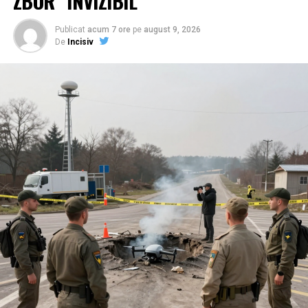
ZBOR” INVIZIBIL
Publicat
acum 7 ore
pe
august 9, 2026
De
Incisiv