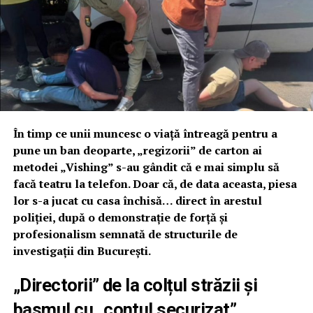
care magistratul a trebuit să ajungă în fața judecătorilor
de la ICCJ pentru ca argumentele sale să fie, în cele din
urmă, acceptate.
Cine este Claudiu Sandu și ce rol ar
fi putut juca în acest dosar
controversat
În timp ce unii muncesc o viață întreagă pentru a
pune un ban deoparte, „regizorii” de carton ai
Interogația centrală lansată de Lumea Justiției vizează
metodei „Vishing” s-au gândit că e mai simplu să
legătura dintre parchetul de destinație și unul dintre cei
facă teatru la telefon. Doar că, de data aceasta, piesa
mai influenți membri ai actualului CSM. Este vorba
lor s-a jucat cu casa închisă… direct în arestul
despre procurorul Claudiu Sandu, cel care a condus PT
poliției, după o demonstrație de forță și
Brașov în perioada 2017-2023, înainte de a fi ales în
profesionalism semnată de structurile de
Consiliul Superior al Magistraturii.
investigații din București.
Jurnaliștii subliniază profilul controversat al lui Claudiu
„Directorii” de la colțul străzii și
Sandu, reamintind momente din trecutul acestuia,
precum situația în care s-ar fi lăudat cu menținerea unui
basmul cu „contul securizat”