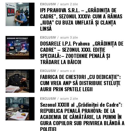
EXCLUSIV
acum 2 zile
IPJ PRAHOVA S.R.L. – „GRĂDINIȚA DE
CADRE”, SEZONUL XXXIV: CUM A RĂMAS
„IUDA” CU BUZA UMFLATĂ ȘI CLANȚA
LINSĂ
EXCLUSIV
acum 3 zile
DOSARELE I.P.J. Prahova „GRĂDINIȚA DE
CADRE” – SEZONUL XXXI. EDIȚIE
SPECIALĂ:– ZOOTEHNIE PENALĂ ȘI
TRĂDARE LA BĂICOI
EXCLUSIV
acum o zi
FABRICA DE CHESTORI „CU DEDICAȚIE”:
CUM VREA ANP SĂ DISTRIBUIE STELUȚE
AURII PRIN SPATELE LEGII
EXCLUSIV
acum 2 zile
Sezonul XXXIII al „Grădiniței de Cadre”:
REPUBLICA PENALĂ PRAHOVA: DE LA
ACADEMIA DE CĂMĂTĂRIE, LA PUMNI ÎN
GURA COPIILOR SUB PRIVIREA BLÂNDĂ A
POLIȚIEI