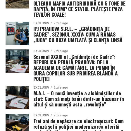
creativi se cred infractorii în spatele telefoanelor, legea
OLTEANU MAFIA ANTIGRINDINĂ CU 5 TONE DE
RAPIȚĂ, ÎN TIMP CE STATUL PLĂTEȘTE PAZA
are brațul mai lung și mintea mai ascuțită. Întreaga
TEVILOR GOALE!
sumă de 50.000 de lei a fost recuperată, iar gruparea
care profita de vulnerabilitatea persoanelor în vârstă a
EXCLUSIV
2 zile ago
IPJ PRAHOVA S.R.L. – „GRĂDINIȚA DE
fost scoasă din circuitul „afacerilor” de stradă.
CADRE”, SEZONUL XXXIV: CUM A RĂMAS
„IUDA” CU BUZA UMFLATĂ ȘI CLANȚA LINSĂ
Este un semnal clar: în București, cine încearcă să fure
munca de o viață a bătrânilor, riscă să își petreacă restul
EXCLUSIV
2 zile ago
Sezonul XXXIII al „Grădiniței de Cadre”:
zilelor explicându-le colegilor de celulă cum e cu
REPUBLICA PENALĂ PRAHOVA: DE LA
„conturile securizate”. Felicitări colegilor pentru reacția
ACADEMIA DE CĂMĂTĂRIE, LA PUMNI ÎN
rapidă și pentru că au arătat, încă o dată, că uniforma de
GURA COPIILOR SUB PRIVIREA BLÂNDĂ A
POLIȚIEI
polițist vine la pachet cu o doză letală de eficiență
pentru infractori! (Irinel I.).
EXCLUSIV
2 zile ago
M.A.I. – O nouă invenție a alchimiștilor de
stat: Cum să muți banii dintr-un buzunar în
altul și să numești asta „revoluție”
EXCLUSIV
2 zile ago
Trei ani de nepăsare cu electroșocuri: Cum
refuză șefii poliției modernizarea oferită