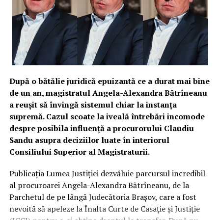
comunicat steril, standard:
– Monitorizăm permanent.
– Nu am văzut nimic.
– Dacă apare ceva relevant, revenim.
E ca și cum vecinul vine la poartă și zice:
– Ți-a sărit o cărămidă de pe casă în curtea mea și a
După o bătălie juridică epuizantă ce a durat mai bine
explodat.
de un an, magistratul Angela-Alexandra Bătrîneanu
Iar tu, cu zâmbet instituțional:
a reușit să învingă sistemul chiar la instanța
– Eu n-am văzut nicio cărămidă. Uite, în catastif nu scrie
supremă. Cazul scoate la iveală întrebări incomode
nimic. Deci nu e.
despre posibila influență a procurorului Claudiu
Sandu asupra deciziilor luate în interiorul
Cireașa de pe tort: nimeni nu știe de unde e drona și
Consiliului Superior al Magistraturii.
care era ținta. Asta nu împiedică Bulgaria să se teamă,
dar e suficient ca România să se declare imaculată: „nu
Publicația Lumea Justiției dezvăluie parcursul incredibil
noi, altul”. Că suntem membru NATO, parte a unei
al procuroarei Angela-Alexandra Bătrîneanu, de la
regiuni fierbinți, aproape de un război, cu drone căzând
Parchetul de pe lângă Judecătoria Brașov, care a fost
în Ucraina, Rusia, Marea Neagră – detalii plictisitoare.
nevoită să apeleze la Înalta Curte de Casație și Justiție