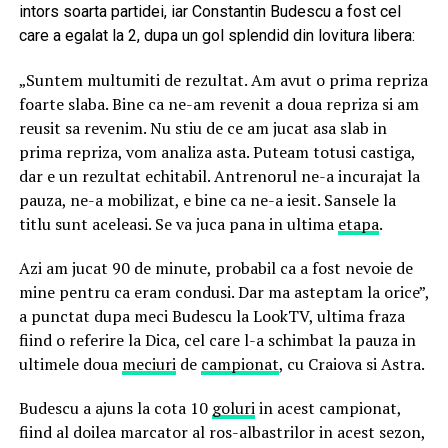
intors soarta partidei, iar Constantin Budescu a fost cel
care a egalat la 2, dupa un gol splendid din lovitura libera:
„Suntem multumiti de rezultat. Am avut o prima repriza
foarte slaba. Bine ca ne-am revenit a doua repriza si am
reusit sa revenim. Nu stiu de ce am jucat asa slab in
prima repriza, vom analiza asta. Puteam totusi castiga,
dar e un rezultat echitabil. Antrenorul ne-a incurajat la
pauza, ne-a mobilizat, e bine ca ne-a iesit. Sansele la
titlu sunt aceleasi. Se va juca pana in ultima
etapa
.
Azi am jucat 90 de minute, probabil ca a fost nevoie de
mine pentru ca eram condusi. Dar ma asteptam la orice”,
a punctat dupa meci Budescu la LookTV, ultima fraza
fiind o referire la Dica, cel care l-a schimbat la pauza in
ultimele doua
meciuri
de
campionat
, cu Craiova si Astra.
Budescu a ajuns la cota 10
goluri
in acest campionat,
fiind al doilea marcator al ros-albastrilor in acest sezon,