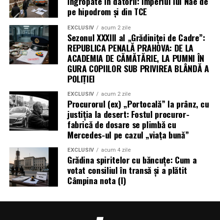
îngropate în datorii: Imperiul lui Nae de
pe hipodrom și din TCE
EXCLUSIV
acum 2 zile
Sezonul XXXIII al „Grădiniței de Cadre”:
REPUBLICA PENALĂ PRAHOVA: DE LA
ACADEMIA DE CĂMĂTĂRIE, LA PUMNI ÎN
GURA COPIILOR SUB PRIVIREA BLÂNDĂ A
POLIȚIEI
EXCLUSIV
acum 2 zile
Procurorul (ex) „Portocală” la prânz, cu
justiția la desert: Fostul procuror-
fabrică de dosare se plimbă cu
Mercedes-ul pe cazul „viața bună”
EXCLUSIV
acum 4 zile
Grădina spiritelor cu băncuțe: Cum a
votat consiliul în transă și a plătit
Câmpina nota (I)