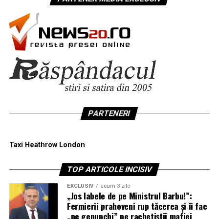
PARTENERI
Taxi Heathrow London
TOP ARTICOLE INCISIV
EXCLUSIV
acum 3 zile
„Jos labele de pe Ministrul Barbu!”:
Fermierii prahoveni rup tăcerea și îi fac
„pe genunchi” pe rachetiștii mafiei