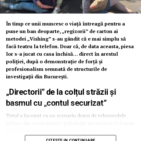
În timp ce unii muncesc o viață întreagă pentru a
pune un ban deoparte, „regizorii” de carton ai
metodei „Vishing” s-au gândit că e mai simplu să
facă teatru la telefon. Doar că, de data aceasta, piesa
lor s-a jucat cu casa închisă… direct în arestul
poliției, după o demonstrație de forță și
profesionalism semnată de structurile de
investigații din București.
„Directorii” de la colțul străzii și
basmul cu „contul securizat”
Totul a început cu un scenariu demn de telenovelele
ieftine, dar cu un impact psihologic devastator. O femeie
de 75 de ani a fost victima aleasă de acești
„profesioniști” ai manipulării care, după cum dezvăluie
CITESTE IN CONTINUARE