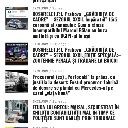
Giorgiana Simionescu, Bogdan Buneci și Vlad-Alexandru
EXCLUSIV
2 zile ago
Voicescu. Toți acești „doctori” și „conferențiari” veghează
DOSARELE I.P.J. Prahova „GRĂDINIȚA DE
la bunul mers al științei penale, în timp ce Comisia de
CADRE” – SEZONUL XXXII. Împăratul” fără
coroană al xanaxului: Cum a rămas
cenzori, formată din Petrică Anton, Alexandra Bazon și
incompatibilul Marcel Bălan cu buza
Bianca-Denisa Grigorie, stă cu ochii pe cifre.
umflată și cu DGIPI-ul la ușă
În concluzie, ARSP s-a transformat într-o veritabilă
EXCLUSIV
2 zile ago
DOSARELE I.P.J. Prahova „GRĂDINIȚA DE
fortăreață a titlurilor, unde „promovarea” este
CADRE” – SEZONUL XXXI. EDIȚIE SPECIALĂ:–
cuvântul de ordine, iar „rotația cadrelor” este sport
ZOOTEHNIE PENALĂ ȘI TRĂDARE LA BĂICOI
național. Rămâne de văzut dacă dincolo de aceste
numiri pompoase, știința penală va progresa sau
EXCLUSIV
2 zile ago
Procurorul (ex) „Portocală” la prânz, cu
dacă asociația va rămâne doar un club exclusivist
justiția la desert: Fostul procuror-fabrică
unde „greii” își dau diplome unii altora, sub privirile
de dosare se plimbă cu Mercedes-ul pe
admirative ale unei audiențe care încă mai crede că
cazul „viața bună”
funcția face pe om, și nu invers. (Irinel I.).
EXCLUSIV
2 zile ago
FEUDA LUI GRECU: MAISAL, SECHESTRAT ÎN
CHILOȚII CONTABILITĂȚII MAI, ÎN TIMP CE
POLIȚIȘTII SUNT UMILIȚI PRIN TRIBUNALE