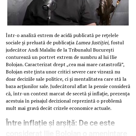
50.000 de motive să plângi în duba
Poliției
Din nefericire pentru acești „antrenori de credite”,
Într-o analiză extrem de acidă publicată pe rețelele
planul lor s-a izbit frontal de realitatea dură a cătușelor.
sociale și preluată de publicația
Lumea Justiției
, fostul
Sesizați de victimă, care a avut prezența de spirit
judecător Andi Malaliu de la Tribunalul București
necesară într-un moment critic, polițiștii din Capitală au
conturează un portret extrem de sumbru al lui Ilie
trecut la treabă. Nu cu vorbe, ci cu fapte. Au înțeles
Bolojan. Caracterizat drept „cea mai mare catastrofă”,
instantaneu mecanismul infracțional și au pregătit
Bolojan este ținta unor critici severe care vizează nu
„scena” pentru actul final: flagrantul.
doar deciziile sale politice, ci și mentalitatea care stă la
În momentul în care escrocii au întins mâna cu
baza acțiunilor sale. Judecătorul aflat la pensie consideră
nerușinare după plicul ce conținea cei 50.000 de lei,
că, într-un context marcat de secetă și inflație, prezența
„curierii” au primit o surpriză pe care nu o vor uita prea
acestuia în peisajul decizional reprezintă o problemă
curând. În loc de bancnote foșnitoare, au simțit pe
mult mai gravă decât crizele economice actuale.
încheieturi metalul rece al cătușelor. Polițiștii i-au
Între inflație și arșiță: De ce este
imobilizat fulgerător, iar cercetările nu s-au oprit la
simplii pioni; a fost identificat rapid și un al treilea
considerat Ilie Bolojan o amenințare