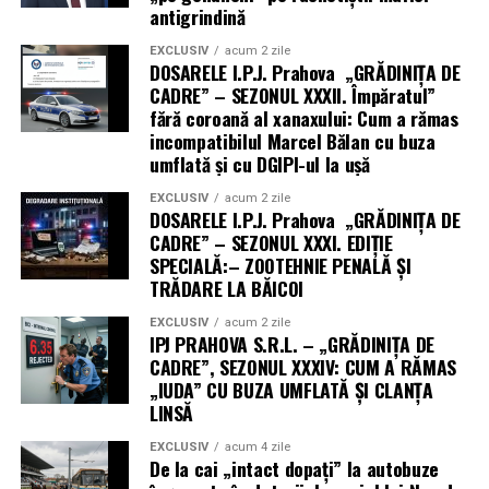
antigrindină
EXCLUSIV
acum 2 zile
DOSARELE I.P.J. Prahova „GRĂDINIȚA DE
CADRE” – SEZONUL XXXII. Împăratul”
fără coroană al xanaxului: Cum a rămas
incompatibilul Marcel Bălan cu buza
umflată și cu DGIPI-ul la ușă
EXCLUSIV
acum 2 zile
DOSARELE I.P.J. Prahova „GRĂDINIȚA DE
CADRE” – SEZONUL XXXI. EDIȚIE
SPECIALĂ:– ZOOTEHNIE PENALĂ ȘI
TRĂDARE LA BĂICOI
EXCLUSIV
acum 2 zile
IPJ PRAHOVA S.R.L. – „GRĂDINIȚA DE
CADRE”, SEZONUL XXXIV: CUM A RĂMAS
„IUDA” CU BUZA UMFLATĂ ȘI CLANȚA
LINSĂ
EXCLUSIV
acum 4 zile
De la cai „intact dopați” la autobuze