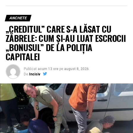
ANCHETE
„CREDITUL” CARE S-A LĂSAT CU
ZĂBRELE: CUM ȘI-AU LUAT ESCROCII
„BONUSUL” DE LA POLIȚIA
CAPITALEI
Publicat
acum 13 ore
pe
august 8, 2026
De
Incisiv