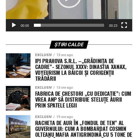
dreptului: Ovidiu-Vasile Predescu tronează ca
Președinte de onoare, în timp ce Nicolae Grofu exercită
funcția de Președinte executiv.
00:00
00:23
Și pentru ca tabloul să fie complet „academic”, Prim-
vicepreședinte este nimeni altul decât Tudorel Toader.
ȘTIRI CALDE
Da, ați citit bine! Omul care a redefinit concepte juridice
întregi stă la dreapta puterii în ARSP, asigurându-se că
EXCLUSIV
13 ore ago
IPJ PRAHOVA S.R.L. –„GRĂDINIȚA DE
„știința” se face ca la carte – cartea lor de vizită, desigur.
CADRE”- SEZONUL XXXV: DINASTIA XANAX,
VOYEURISM LA BĂICOI ȘI CORIGENȚII
Armata de „Vipi” și Cenzorii: Un
TRĂDĂRII
Consiliu Director mai mare decât o
EXCLUSIV
13 ore ago
FABRICA DE CHESTORI „CU DEDICAȚIE”: CUM
primărie de comună
VREA ANP SĂ DISTRIBUIE STELUȚE AURII
PRIN SPATELE LEGII
Dacă v-ați fi imaginat că o asociație se conduce cu doi-
trei oameni, vă înșelați amarnic. Setea de funcții este
EXCLUSIV
19 ore ago
RACHETA DE AUR ÎN „FONDUL DE TEN” AL
atât de mare încât Consiliul Director al ARSP a fost
GUVERNULUI: CUM A BOMBARDAT COSMIN
„extins” chirurgical, de la 15 la 18 membri. Că doar e loc
OLTEANU MAFIA ANTIGRINDINĂ CU 5 TONE DE