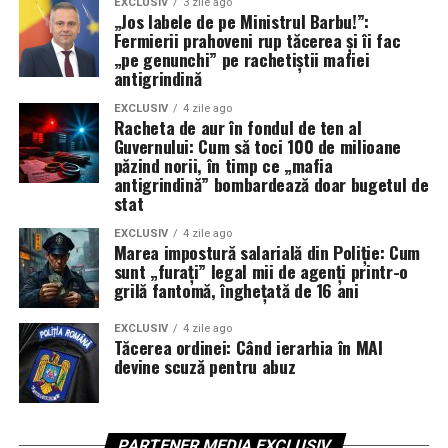
EXCLUSIV
3 zile ago
„Jos labele de pe Ministrul Barbu!”:
Fermierii prahoveni rup tăcerea și îi fac
„pe genunchi” pe rachetiștii mafiei
antigrindină
EXCLUSIV
4 zile ago
Racheta de aur în fondul de ten al
Guvernului: Cum să toci 100 de milioane
păzind norii, în timp ce „mafia
antigrindină” bombardează doar bugetul de
stat
EXCLUSIV
4 zile ago
Marea impostură salarială din Poliție: Cum
sunt „furați” legal mii de agenți printr-o
grilă fantomă, înghețată de 16 ani
EXCLUSIV
4 zile ago
Tăcerea ordinei: Când ierarhia în MAI
devine scuză pentru abuz
PARTENER MEDIA EXCLUSIV