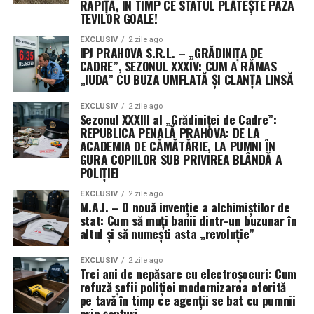
RAPIȚĂ, ÎN TIMP CE STATUL PLĂTEȘTE PAZA
pentru toată lumea sub soarele dreptului penal!
TEVILOR GOALE!
Departamentele sunt împărțite cu o precizie de
EXCLUSIV
2 zile ago
IPJ PRAHOVA S.R.L. – „GRĂDINIȚA DE
ceasornic elvețian: Petre Buneci se ocupă de organizare,
CADRE”, SEZONUL XXXIV: CUM A RĂMAS
Adrian-Mihai Hotca de știință (că tot e „științifică”
„IUDA” CU BUZA UMFLATĂ ȘI CLANȚA LINSĂ
asociația), iar Vasile Drăghici îi suflă în ceafă lui Udroiu
din postura de Secretar General Adjunct. Banii – acea
EXCLUSIV
2 zile ago
Sezonul XXXIII al „Grădiniței de Cadre”:
resursă vulgară, dar necesară – sunt lăsați pe mâna
REPUBLICA PENALĂ PRAHOVA: DE LA
expertei Simona Mihaela Andrei, care ocupă funcția de
ACADEMIA DE CĂMĂTĂRIE, LA PUMNI ÎN
Trezorier și face parte, evident, din Biroul Consiliului
GURA COPIILOR SUB PRIVIREA BLÂNDĂ A
Director.
POLIȚIEI
EXCLUSIV
2 zile ago
Nume grele, titluri lungi și o listă de
M.A.I. – O nouă invenție a alchimiștilor de
stat: Cum să muți banii dintr-un buzunar în
membri care nu se mai termină
altul și să numești asta „revoluție”
Pentru ca niciun orgoliu să nu fie rănit, lista membrilor
EXCLUSIV
2 zile ago
Trei ani de nepăsare cu electroșocuri: Cum
Consiliului Director pare desprinsă dintr-un anuar de
refuză șefii poliției modernizarea oferită
onoare: Alexandru Boroi, Norel-Laurențiu Neagu, Elena-
pe tavă în timp ce agenții se bat cu pumnii
Ana Iancu, Nicoleta Hegheș, Ion Craiovan, Elena-
prin șanțuri