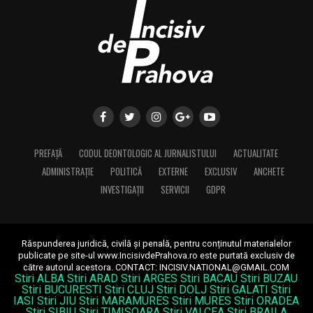
PREFAȚĂ
CODUL DEONTOLOGIC AL JURNALISTULUI
ACTUALITATE
ADMINISTRAȚIE
POLITICĂ
EXTERNE
EXCLUSIV
ANCHETE
INVESTIGAȚII
SERVICII
GDPR
Răspunderea juridică, civilă și penală, pentru conținutul materialelor
publicate pe site-ul www.IncisivdePrahova.ro este purtată exclusiv de
către autorul acestora.
CONTACT: INCISIV.NATIONAL@GMAIL.COM
Stiri ALBA
Stiri ARAD
Stiri ARGES
Stiri BACAU
Stiri BUZAU
Stiri BUCURESTI
Stiri CLUJ
Stiri DOLJ
Stiri GALATI
Stiri
IASI
Stiri JIU
Stiri MARAMURES
Stiri MURES
Stiri ORADEA
Stiri SIBIU
Stiri TIMISOARA
Stiri VALCEA
Stiri BRAILA