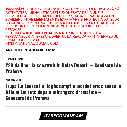
PRECIZĂRI:
LEGEA 190 DIN 2018, LA ARTICOLUL 7, MENŢIONEAZĂ CĂ
ACTIVITATEA JURNALISTICĂ ESTE EXONERATĂ DE LA UNELE
PREVEDERI ALE REGULAMENTULUI GDPR, DACĂ SE PĂSTREAZĂ UN
ECHILIBRU ÎNTRE LIBERTATEA DE EXPRIMARE ŞI PROTECŢIA DATELOR
CU CARACTER PERSONAL.
INFORMAȚIILE DIN PREZENTUL ARTICOL
SUNT DE INTERES PUBLIC ȘI SUNT OBȚINUTE DIN SURSE PUBLICE
DESCHISE.
PUBLICAȚIA
INCISIVDEPRAHOVA.RO
PUNE LA DISPOZIȚIA
PERSOANELOR INTERESATE DREPTUL LA REPLICA PRIN INTERMEDIUL
URMĂTORULUI EMAIL:
INCISIV.NATIONAL@GMAIL.COM
.....
ARTICOLE PE ACEIASI TEMA:
URMATORUL
PSD da liber la construit in Delta Dunarii – Comisarul de
Prahova
NU RATATI
Trupa lui Laurentiu Reghecampf a pierdut orice sansa la
titlu in Emirate dupa o infrangere dramatica –
Comisarul de Prahova
ITI RECOMANDAM