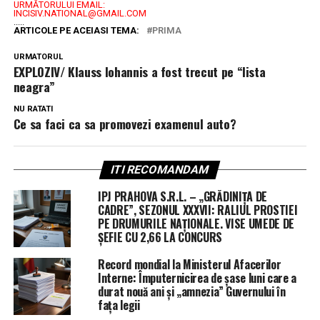
URMĂTORULUI EMAIL:
INCISIV.NATIONAL@GMAIL.COM
.....
ARTICOLE PE ACEIASI TEMA:
PRIMA
URMATORUL
EXPLOZIV/ Klauss Iohannis a fost trecut pe “lista
neagra”
NU RATATI
Ce sa faci ca sa promovezi examenul auto?
ITI RECOMANDAM
IPJ PRAHOVA S.R.L. – „GRĂDINIȚA DE
CADRE”, SEZONUL XXXVII: RALIUL PROSTIEI
PE DRUMURILE NAȚIONALE. VISE UMEDE DE
ȘEFIE CU 2,66 LA CONCURS
Record mondial la Ministerul Afacerilor
Interne: Împuternicirea de șase luni care a
durat nouă ani și „amnezia” Guvernului în
fața legii