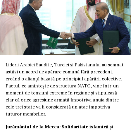
îmbunătățire continuă.
Reprezentanții din industrie subliniază că, după patru
ani de analiză și testări, programul a atins maturitatea
necesară pentru a trece la contracte cu preț fix și sursă
unică. Această structură reflectă nu doar încrederea în
capacitățile tehnice ale companiilor, ci și nevoia urgentă
de a avea fluxuri constante și sigure de date radar la
nivelul întregului sistem de apărare.
Liderii Arabiei Saudite, Turciei și Pakistanului au semnat
Integrare hibridă: Datele comerciale
astăzi un acord de apărare comună fără precedent,
creând o alianță bazată pe principiul apărării colective.
vor completa sistemele clasificate
Pactul, ce amintește de structura NATO, vine într-un
de recunoaștere
moment de tensiuni extreme în regiune și stipulează
clar că orice agresiune armată împotriva unuia dintre
Miza principală a acestui parteneriat este crearea unei
cele trei state va fi considerată un atac împotriva
rețele hibride de supraveghere. Prin fuziunea
tuturor membrilor.
capabilităților SAR comerciale cu sistemele naționale de
înaltă rezoluție, agenția își sporește considerabil
Jurământul de la Mecca: Solidaritate islamică și