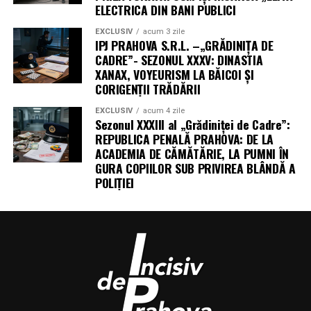
ELECTRICA DIN BANI PUBLICI
EXCLUSIV
acum 3 zile
IPJ PRAHOVA S.R.L. –„GRĂDINIȚA DE
CADRE”- SEZONUL XXXV: DINASTIA
XANAX, VOYEURISM LA BĂICOI ȘI
CORIGENȚII TRĂDĂRII
EXCLUSIV
acum 4 zile
Sezonul XXXIII al „Grădiniței de Cadre”:
REPUBLICA PENALĂ PRAHOVA: DE LA
ACADEMIA DE CĂMĂTĂRIE, LA PUMNI ÎN
GURA COPIILOR SUB PRIVIREA BLÂNDĂ A
POLIȚIEI