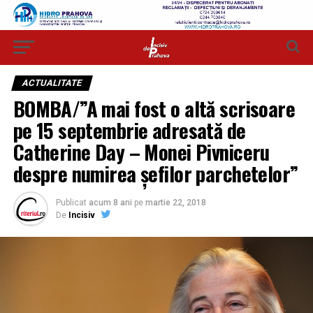
ACTUALITATE
BOMBA/”A mai fost o altă scrisoare
pe 15 septembrie adresată de
Catherine Day – Monei Pivniceru
despre numirea şefilor parchetelor”
Publicat
acum 8 ani
pe
martie 22, 2018
De
Incisiv