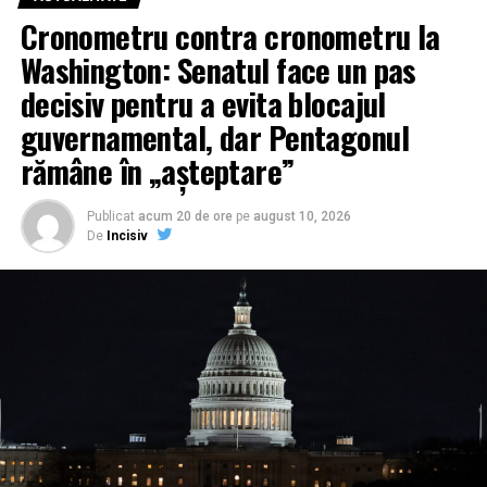
Cronometru contra cronometru la
Washington: Senatul face un pas
decisiv pentru a evita blocajul
guvernamental, dar Pentagonul
rămâne în „așteptare”
Publicat
acum 20 de ore
pe
august 10, 2026
De
Incisiv