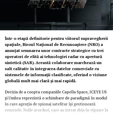
supraviețuirea financiară, proiectul îngheață bugetul
Pentagonului la nivelul anului fiscal 2026 și, mai grav,
interzice demararea oricăror programe noi.
Această „paralizie” temporară lovește direct în
prioritățile Casei Albe. Congresul a ignorat, până în
acest moment, solicitările pentru excepții bugetare
Într-o etapă definitorie pentru viitorul supravegherii
majore. Printre victimele colaterale ale acestui blocaj se
spațiale, Biroul Național de Recunoaștere (NRO) a
numără finanțarea de un miliard de dolari pentru
anunțat semnarea unor contracte strategice cu trei
cuirasatul din clasa „Trump” și autorizarea plăților
operatori de elită ai tehnologiei radar cu apertură
pentru cinci contracte multianuale de achiziție de
sintetică (SAR). Această colaborare marchează un
muniție, esențiale în actualul context global.
salt calitativ în integrarea datelor comerciale cu
sistemele de informații clasificate, oferind o viziune
Spectrul „Shutdown-ului”: Miza electorală a unui
globală mult mai clară și mai rapidă.
blocaj administrativ
Decizia de a coopta companiile Capella Space, ICEYE US
Miza acestei dispute depășește sfera administrativă,
și Umbra reprezintă o schimbare de paradigmă în modul
intrând adânc în teritoriul strategiei electorale. Un
în care agenția de spionaj satelitar își gestionează
blocaj guvernamental chiar înainte de alegeri ar putea
resursele. Noile acorduri, care au intrat deja în vigoare la