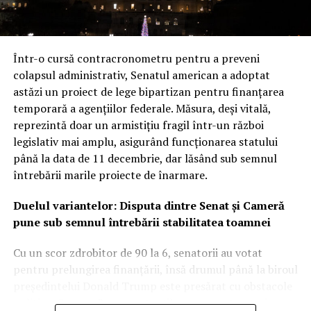
Într-o cursă contracronometru pentru a preveni
colapsul administrativ, Senatul american a adoptat
astăzi un proiect de lege bipartizan pentru finanțarea
temporară a agențiilor federale. Măsura, deși vitală,
reprezintă doar un armistițiu fragil într-un război
legislativ mai amplu, asigurând funcționarea statului
până la data de 11 decembrie, dar lăsând sub semnul
întrebării marile proiecte de înarmare.
Duelul variantelor: Disputa dintre Senat și Cameră
pune sub semnul întrebării stabilitatea toamnei
Cu un scor zdrobitor de 90 la 6, senatorii au votat
pentru prelungirea finanțării, însă drumul până la biroul
președintelui Donald Trump este presărat cu obstacole
politice. Camera Reprezentanților a avansat anterior