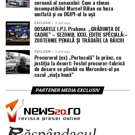
coroană al xanaxului: Cum a rămas
incompatibilul Marcel Bălan cu buza
umflată și cu DGIPI-ul la ușă
EXCLUSIV
5 zile ago
DOSARELE I.P.J. Prahova „GRĂDINIȚA DE
CADRE” – SEZONUL XXXI. EDIȚIE SPECIALĂ:–
ZOOTEHNIE PENALĂ ȘI TRĂDARE LA BĂICOI
EXCLUSIV
5 zile ago
Procurorul (ex) „Portocală” la prânz, cu
justiția la desert: Fostul procuror-fabrică
de dosare se plimbă cu Mercedes-ul pe
cazul „viața bună”
PARTENER MEDIA EXCLUSIV