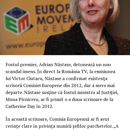
Fostul premier, Adrian Năstase, detonează un nou
scandal imens. În direct la România TV, la emisiunea
lui Victor Ciutacu, Năstase a confirmat existenţa
scrisorii Comisiei Europene din 2012, dar a mers mai
departe. Năstase susţine că fostul ministru al Justiţiei,
Mona Pivniceru, ar fi primit o a doua scrisoare de la
Catherine Day în 2012.
În această scrisoare, Comisia Europeană ar fi avut
cerinţe clare în privinţa numirii şefilor parchetelor. „A