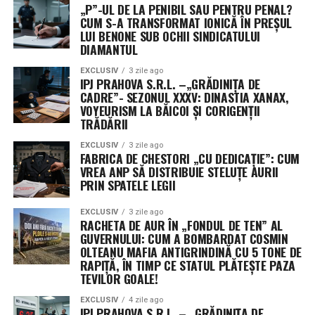
„P”-UL DE LA PENIBIL SAU PENTRU PENAL?
CUM S-A TRANSFORMAT IONICĂ ÎN PREȘUL
LUI BENONE SUB OCHII SINDICATULUI
DIAMANTUL
EXCLUSIV
3 zile ago
IPJ PRAHOVA S.R.L. –„GRĂDINIȚA DE
CADRE”- SEZONUL XXXV: DINASTIA XANAX,
VOYEURISM LA BĂICOI ȘI CORIGENȚII
TRĂDĂRII
EXCLUSIV
3 zile ago
FABRICA DE CHESTORI „CU DEDICAȚIE”: CUM
VREA ANP SĂ DISTRIBUIE STELUȚE AURII
PRIN SPATELE LEGII
EXCLUSIV
3 zile ago
RACHETA DE AUR ÎN „FONDUL DE TEN” AL
GUVERNULUI: CUM A BOMBARDAT COSMIN
OLTEANU MAFIA ANTIGRINDINĂ CU 5 TONE DE
RAPIȚĂ, ÎN TIMP CE STATUL PLĂTEȘTE PAZA
TEVILOR GOALE!
EXCLUSIV
4 zile ago
IPJ PRAHOVA S.R.L. – „GRĂDINIȚA DE