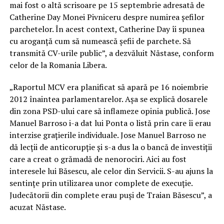
mai fost o altă scrisoare pe 15 septembrie adresată de
Catherine Day Monei Pivniceru despre numirea şefilor
parchetelor. În acest context, Catherine Day îi spunea
cu aroganţă cum să numească şefii de parchete. Să
transmită CV-urile public”, a dezvăluit Năstase, conform
celor de la Romania Libera.
„Raportul MCV era planificat să apară pe 16 noiembrie
2012 înaintea parlamentarelor. Aşa se explică dosarele
din zona PSD-ului care să inflameze opinia publică. Jose
Manuel Barroso i-a dat lui Ponta o listă prin care îi erau
interzise graţierile individuale. Jose Manuel Barroso ne
dă lecţii de anticorupţie şi s-a dus la o bancă de investiţii
care a creat o grămadă de nenorociri. Aici au fost
interesele lui Băsescu, ale celor din Servicii. S-au ajuns la
sentinţe prin utilizarea unor complete de execuţie.
Judecătorii din complete erau puşi de Traian Băsescu”, a
acuzat Năstase.