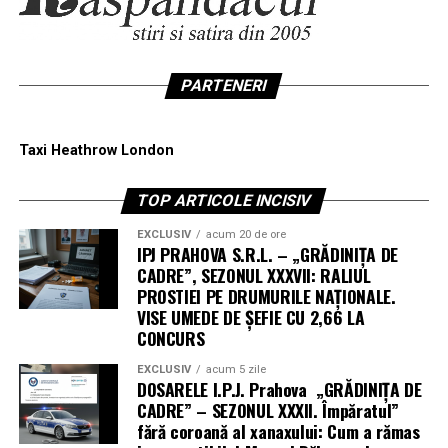
PARTENERI
Taxi Heathrow London
TOP ARTICOLE INCISIV
EXCLUSIV
acum 20 de ore
IPJ PRAHOVA S.R.L. – „GRĂDINIȚA DE
CADRE”, SEZONUL XXXVII: RALIUL
PROSTIEI PE DRUMURILE NAȚIONALE.
VISE UMEDE DE ȘEFIE CU 2,66 LA
CONCURS
EXCLUSIV
acum 5 zile
DOSARELE I.P.J. Prahova „GRĂDINIȚA DE
CADRE” – SEZONUL XXXII. Împăratul”
fără coroană al xanaxului: Cum a rămas