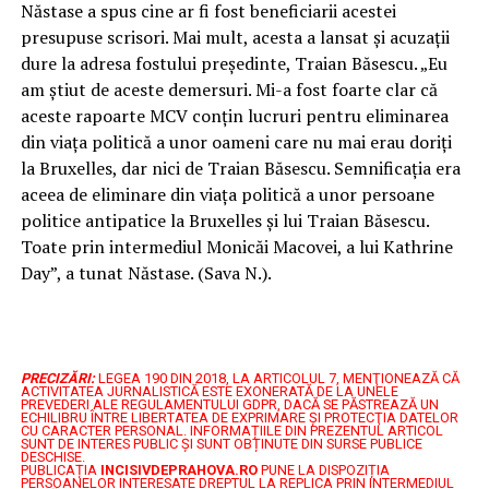
Năstase a spus cine ar fi fost beneficiarii acestei
presupuse scrisori. Mai mult, acesta a lansat şi acuzaţii
dure la adresa fostului preşedinte, Traian Băsescu. „Eu
am ştiut de aceste demersuri. Mi-a fost foarte clar că
aceste rapoarte MCV conţin lucruri pentru eliminarea
din viaţa politică a unor oameni care nu mai erau doriţi
la Bruxelles, dar nici de Traian Băsescu. Semnificaţia era
aceea de eliminare din viaţa politică a unor persoane
politice antipatice la Bruxelles şi lui Traian Băsescu.
Toate prin intermediul Monicăi Macovei, a lui Kathrine
Day”, a tunat Năstase. (Sava N.).
PRECIZĂRI:
LEGEA 190 DIN 2018, LA ARTICOLUL 7, MENŢIONEAZĂ CĂ
ACTIVITATEA JURNALISTICĂ ESTE EXONERATĂ DE LA UNELE
PREVEDERI ALE REGULAMENTULUI GDPR, DACĂ SE PĂSTREAZĂ UN
ECHILIBRU ÎNTRE LIBERTATEA DE EXPRIMARE ŞI PROTECŢIA DATELOR
CU CARACTER PERSONAL.
INFORMAȚIILE DIN PREZENTUL ARTICOL
SUNT DE INTERES PUBLIC ȘI SUNT OBȚINUTE DIN SURSE PUBLICE
DESCHISE.
PUBLICAȚIA
INCISIVDEPRAHOVA.RO
PUNE LA DISPOZIȚIA
PERSOANELOR INTERESATE DREPTUL LA REPLICA PRIN INTERMEDIUL