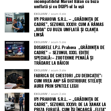
incompatibilul Marcel Bălan cu buza
umflată și cu DGIPI-ul la ușă
EXCLUSIV
acum 4 zile
IPJ PRAHOVA S.R.L. – „GRĂDINIȚA DE
CADRE”, SEZONUL XXXIV: CUM A RĂMAS
„IUDA” CU BUZA UMFLATĂ ȘI CLANȚA
LINSĂ
EXCLUSIV
acum 5 zile
DOSARELE I.P.J. Prahova „GRĂDINIȚA DE
CADRE” – SEZONUL XXXI. EDIȚIE
SPECIALĂ:– ZOOTEHNIE PENALĂ ȘI
TRĂDARE LA BĂICOI
EXCLUSIV
acum 3 zile
FABRICA DE CHESTORI „CU DEDICAȚIE”:
CUM VREA ANP SĂ DISTRIBUIE STELUȚE
AURII PRIN SPATELE LEGII
EXCLUSIV
acum 2 zile
IPJ PRAHOVA S.R.L. – „GRĂDINIȚA DE
CADRE”, SEZONUL XXXVI: DE LA XANAX LA
PRIZA FURATĂ. CUM ÎȘI ÎNCARCĂ „ELITA”