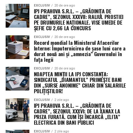
transformând semnăturile de astăzi într-o realitate
EXCLUSIV
20 de ore ago
IPJ PRAHOVA S.R.L. – „GRĂDINIȚA DE
operativă.
CADRE”, SEZONUL XXXVII: RALIUL PROSTIEI
PE DRUMURILE NAȚIONALE. VISE UMEDE DE
ȘEFIE CU 2,66 LA CONCURS
EXCLUSIV
20 de ore ago
Record mondial la Ministerul Afacerilor
Interne: Împuternicirea de șase luni care a
durat nouă ani și „amnezia” Guvernului în
fața legii
EXCLUSIV
20 de ore ago
NOAPTEA MINȚII LA IPJ CONSTANȚA:
SINDICATUL „DIAMANTUL” PRIMEȘTE BANI
DIN „SURSE ANONIME” CHIAR DIN SALARIILE
POLIȚIȘTILOR!
EXCLUSIV
2 zile ago
IPJ PRAHOVA S.R.L. – „GRĂDINIȚA DE
CADRE”, SEZONUL XXXVI: DE LA XANAX LA
PRIZA FURATĂ. CUM ÎȘI ÎNCARCĂ „ELITA”
ELECTRICA DIN BANI PUBLICI
EXCLUSIV
2 zile ago