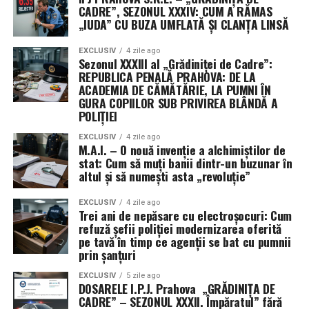
CADRE”, SEZONUL XXXIV: CUM A RĂMAS
„IUDA” CU BUZA UMFLATĂ ȘI CLANȚA LINSĂ
EXCLUSIV
4 zile ago
Sezonul XXXIII al „Grădiniței de Cadre”:
REPUBLICA PENALĂ PRAHOVA: DE LA
ACADEMIA DE CĂMĂTĂRIE, LA PUMNI ÎN
GURA COPIILOR SUB PRIVIREA BLÂNDĂ A
POLIȚIEI
EXCLUSIV
4 zile ago
M.A.I. – O nouă invenție a alchimiștilor de
stat: Cum să muți banii dintr-un buzunar în
altul și să numești asta „revoluție”
EXCLUSIV
4 zile ago
Trei ani de nepăsare cu electroșocuri: Cum
refuză șefii poliției modernizarea oferită
pe tavă în timp ce agenții se bat cu pumnii
prin șanțuri
EXCLUSIV
5 zile ago
DOSARELE I.P.J. Prahova „GRĂDINIȚA DE
CADRE” – SEZONUL XXXII. Împăratul” fără