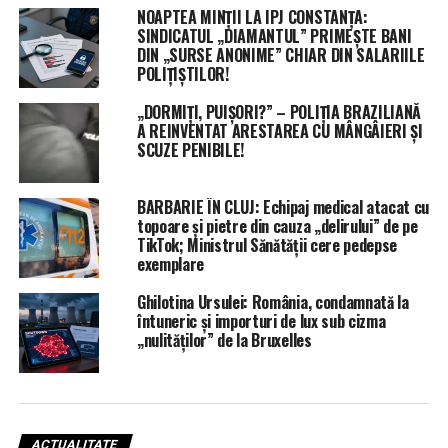
NOAPTEA MINȚII LA IPJ CONSTANȚA:
SINDICATUL „DIAMANTUL” PRIMEȘTE BANI
DIN „SURSE ANONIME” CHIAR DIN SALARIILE
POLIȚIȘTILOR!
„DORMIȚI, PUIȘORI?” – POLIȚIA BRAZILIANĂ
A REINVENTAT ARESTAREA CU MÂNGÂIERI ȘI
SCUZE PENIBILE!
BARBARIE ÎN CLUJ: Echipaj medical atacat cu
topoare și pietre din cauza „delirului” de pe
TikTok; Ministrul Sănătății cere pedepse
exemplare
Ghilotina Ursulei: România, condamnată la
întuneric și importuri de lux sub cizma
„nulităților” de la Bruxelles
ACTUALITATE