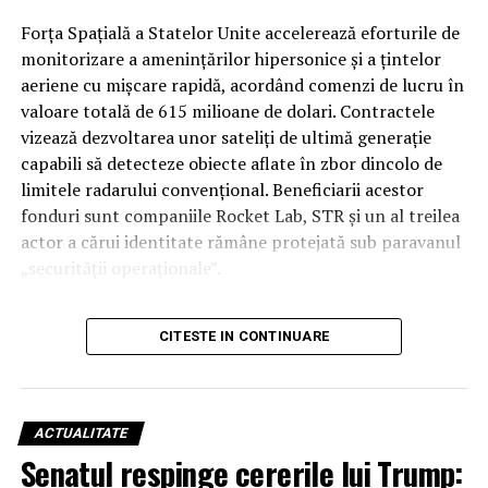
Forța Spațială a Statelor Unite accelerează eforturile de
monitorizare a amenințărilor hipersonice și a țintelor
aeriene cu mișcare rapidă, acordând comenzi de lucru în
valoare totală de 615 milioane de dolari. Contractele
vizează dezvoltarea unor sateliți de ultimă generație
capabili să detecteze obiecte aflate în zbor dincolo de
limitele radarului convențional. Beneficiarii acestor
fonduri sunt companiile Rocket Lab, STR și un al treilea
actor a cărui identitate rămâne protejată sub paravanul
„securității operaționale”.
Această rundă de finanțare reprezintă o etapă esențială
CITESTE IN CONTINUARE
în programul SB-AMTI (Space-Based Airborne Moving
Target Indicator), un mecanism contractual flexibil
lansat în luna aprilie a acestui an. Inițiativa este
gestionată de biroul de portofoliu pentru detecție și
ACTUALITATE
țintire spațială, având ca scop final crearea unei rețele
Senatul respinge cererile lui Trump:
de senzori orbitali care să elimine „zonele oarbe” în fața