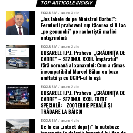
TOP ARTICOLE INCISIV
EXCLUSIV
acum 3 zile
„Jos labele de pe Ministrul Barbu!”:
Fermierii prahoveni rup tăcerea și îi fac
„pe genunchi” pe rachetiștii mafiei
antigrindină
EXCLUSIV
acum 2 zile
DOSARELE I.P.J. Prahova „GRĂDINIȚA DE
CADRE” – SEZONUL XXXII. Împăratul”
fără coroană al xanaxului: Cum a rămas
incompatibilul Marcel Bălan cu buza
umflată și cu DGIPI-ul la ușă
EXCLUSIV
acum 2 zile
DOSARELE I.P.J. Prahova „GRĂDINIȚA DE
CADRE” – SEZONUL XXXI. EDIȚIE
SPECIALĂ:– ZOOTEHNIE PENALĂ ȘI
TRĂDARE LA BĂICOI
EXCLUSIV
acum 4 zile
De la cai „intact dopați” la autobuze
îngropate în datorii: Imperiul lui Nae de