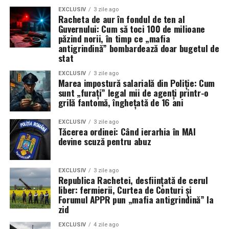
EXCLUSIV
3 zile ago
Racheta de aur în fondul de ten al
Guvernului: Cum să toci 100 de milioane
păzind norii, în timp ce „mafia
antigrindină” bombardează doar bugetul de
stat
EXCLUSIV
3 zile ago
Marea impostură salarială din Poliție: Cum
sunt „furați” legal mii de agenți printr-o
grilă fantomă, înghețată de 16 ani
EXCLUSIV
3 zile ago
Tăcerea ordinei: Când ierarhia în MAI
devine scuză pentru abuz
EXCLUSIV
3 zile ago
Republica Rachetei, desființată de cerul
liber: fermierii, Curtea de Conturi și
Forumul APPR pun „mafia antigrindină” la
zid
EXCLUSIV
4 zile ago