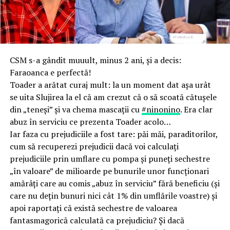
CSM s-a gândit muuult, minus 2 ani, şi a decis:
Faraoanca e perfectă!
Toader a arătat curaj mult: la un moment dat aşa urât
se uita Slujirea la el că am crezut că o să scoată cătuşele
din „teneşi” şi va chema mascaţii cu
#ninonino
. Era clar
abuz în serviciu ce prezenta Toader acolo…
Iar faza cu prejudiciile a fost tare: păi măi, paraditorilor,
cum să recuperezi prejudicii dacă voi calculaţi
prejudiciile prin umflare cu pompa şi puneţi sechestre
„în valoare” de milioarde pe bunurile unor funcţionari
amărâţi care au comis „abuz în serviciu” fără beneficiu (şi
care nu deţin bunuri nici cât 1% din umflările voastre) şi
apoi raportaţi că există sechestre de valoarea
fantasmagorică calculată ca prejudiciu? Şi dacă