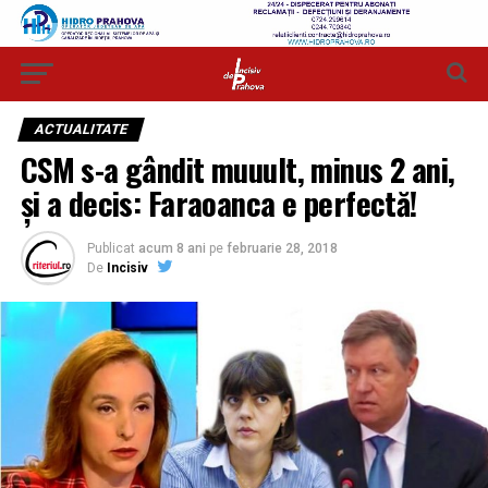
ACTUALITATE
CSM s-a gândit muuult, minus 2 ani,
şi a decis: Faraoanca e perfectă!
Publicat
acum 8 ani
pe
februarie 28, 2018
De
Incisiv