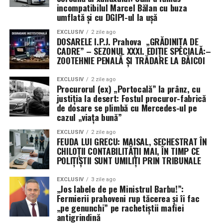
de conflict, Italia își transformă misiunea într-o
incompatibilul Marcel Bălan cu buza
veritabilă vitrină comercială. Succesul acestor
umflată și cu DGIPI-ul la ușă
echipamente sub presiunea atacurilor din Golf ar putea
EXCLUSIV
2 zile ago
consolida poziția Italiei pe piața globală de armament,
DOSARELE I.P.J. Prahova „GRĂDINIȚA DE
demonstrând că tehnologia națională este pregătită
CADRE” – SEZONUL XXXI. EDIȚIE SPECIALĂ:–
ZOOTEHNIE PENALĂ ȘI TRĂDARE LA BĂICOI
pentru cele mai dure provocări moderne.
EXCLUSIV
2 zile ago
Procurorul (ex) „Portocală” la prânz, cu
justiția la desert: Fostul procuror-fabrică
de dosare se plimbă cu Mercedes-ul pe
cazul „viața bună”
EXCLUSIV
2 zile ago
FEUDA LUI GRECU: MAISAL, SECHESTRAT ÎN
CHILOȚII CONTABILITĂȚII MAI, ÎN TIMP CE
POLIȚIȘTII SUNT UMILIȚI PRIN TRIBUNALE
EXCLUSIV
3 zile ago
„Jos labele de pe Ministrul Barbu!”:
Fermierii prahoveni rup tăcerea și îi fac
„pe genunchi” pe rachetiștii mafiei
antigrindină