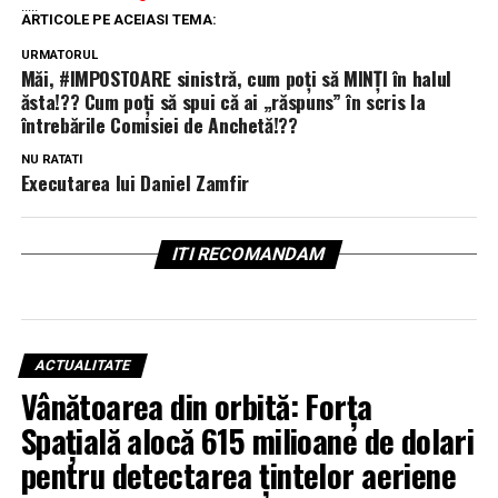
.....
ARTICOLE PE ACEIASI TEMA:
URMATORUL
Măi, #IMPOSTOARE sinistră, cum poți să MINȚI în halul
ăsta!?? Cum poți să spui că ai „răspuns” în scris la
întrebările Comisiei de Anchetă!??
NU RATATI
Executarea lui Daniel Zamfir
ITI RECOMANDAM
ACTUALITATE
Vânătoarea din orbită: Forța
Spațială alocă 615 milioane de dolari
pentru detectarea țintelor aeriene