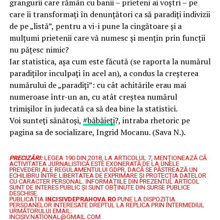
grangurii care rămân cu banii – prieteni ai voştri – pe
care îi transformaţi în denunţători ca să paradiţi indivizii
de pe „listă”, pentru a vi-i pune la cingătoare şi a
mulţumi prietenii care vă numesc şi menţin prin funcţii
nu păţesc nimic?
Iar statistica, aşa cum este făcută (se raporta la numărul
paradiţilor inculpaţi în acel an), a condus la creşterea
numărului de „paradiţi”: cu cât achitările erau mai
numeroase într-un an, cu atât creştea numărul
trimişilor în judecată ca să dea bine la statistici.
Voi sunteţi sănătoşi,
#băbăieţi
?, intraba rhetoric pe
pagina sa de socializare, Ingrid Mocanu. (Sava N.).
PRECIZĂRI:
LEGEA 190 DIN 2018, LA ARTICOLUL 7, MENŢIONEAZĂ CĂ
ACTIVITATEA JURNALISTICĂ ESTE EXONERATĂ DE LA UNELE
PREVEDERI ALE REGULAMENTULUI GDPR, DACĂ SE PĂSTREAZĂ UN
ECHILIBRU ÎNTRE LIBERTATEA DE EXPRIMARE ŞI PROTECŢIA DATELOR
CU CARACTER PERSONAL.
INFORMAȚIILE DIN PREZENTUL ARTICOL
SUNT DE INTERES PUBLIC ȘI SUNT OBȚINUTE DIN SURSE PUBLICE
DESCHISE.
PUBLICAȚIA
INCISIVDEPRAHOVA.RO
PUNE LA DISPOZIȚIA
PERSOANELOR INTERESATE DREPTUL LA REPLICA PRIN INTERMEDIUL
URMĂTORULUI EMAIL:
INCISIV.NATIONAL@GMAIL.COM