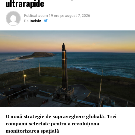
ultrarapide
Publicat
acum 19 ore
pe
august 7, 2026
De
Incisiv
O nouă strategie de supraveghere globală: Trei
companii selectate pentru a revoluționa
monitorizarea spațială