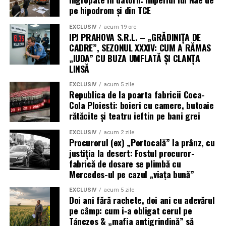
pe hipodrom și din TCE
EXCLUSIV
acum 19 ore
IPJ PRAHOVA S.R.L. – „GRĂDINIȚA DE
CADRE”, SEZONUL XXXIV: CUM A RĂMAS
„IUDA” CU BUZA UMFLATĂ ȘI CLANȚA
LINSĂ
EXCLUSIV
acum 5 zile
Republica de la poarta fabricii Coca-
Cola Ploiesti: boieri cu camere, butoaie
rătăcite și teatru ieftin pe bani grei
EXCLUSIV
acum 2 zile
Procurorul (ex) „Portocală” la prânz, cu
justiția la desert: Fostul procuror-
fabrică de dosare se plimbă cu
Mercedes-ul pe cazul „viața bună”
EXCLUSIV
acum 5 zile
Doi ani fără rachete, doi ani cu adevărul
pe câmp: cum i‑a obligat cerul pe
Tánczos & „mafia antigrindină” să