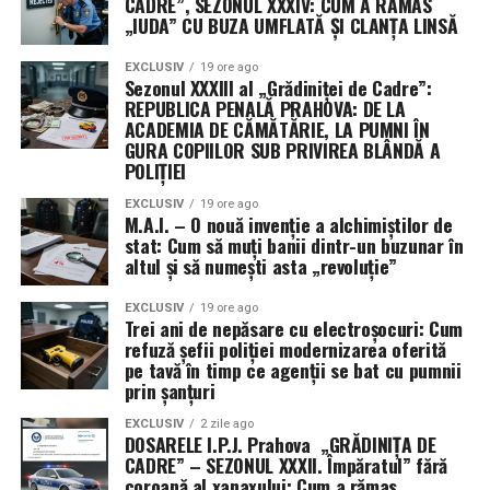
CADRE”, SEZONUL XXXIV: CUM A RĂMAS
redistribuirea forțelor în regiunile geografice deja
„IUDA” CU BUZA UMFLATĂ ȘI CLANȚA LINSĂ
autorizate. Totuși, amploarea tehnologică și riscul
operațional par să fi depășit așteptările multor aleși de
EXCLUSIV
19 ore ago
Sezonul XXXIII al „Grădiniței de Cadre”:
la Roma.
REPUBLICA PENALĂ PRAHOVA: DE LA
ACADEMIA DE CĂMĂTĂRIE, LA PUMNI ÎN
Vitrină tehnologică și câmp de
GURA COPIILOR SUB PRIVIREA BLÂNDĂ A
POLIȚIEI
antrenament împotriva Iranului
EXCLUSIV
19 ore ago
M.A.I. – O nouă invenție a alchimiștilor de
Dincolo de obiectivele strategice, misiunea din Golf are
stat: Cum să muți banii dintr-un buzunar în
două mize esențiale. Pe de o parte, oferă armatei italiene
altul și să numești asta „revoluție”
ocazia rară de a acumula experiență operativă directă
împotriva tehnologiilor militare iraniene, colectând
EXCLUSIV
19 ore ago
Trei ani de nepăsare cu electroșocuri: Cum
date vitale despre apărarea antirachetă și lupta anti-
refuză șefii poliției modernizarea oferită
dronă.
pe tavă în timp ce agenții se bat cu pumnii
prin șanțuri
Pe de altă parte, există o dimensiune industrială
EXCLUSIV
2 zile ago
evidentă. Prin desfășurarea sistemelor SAMP/T și a
DOSARELE I.P.J. Prahova „GRĂDINIȚA DE
CADRE” – SEZONUL XXXII. Împăratul” fără
tehnologiilor anti-dronă de la Leonardo în condiții reale
coroană al xanaxului: Cum a rămas