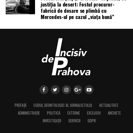
justiția la desert: Fostul procuror-
fabrică de dosare se plimbă cu
Mercedes-ul pe cazul „viața bună”
PREFAȚĂ
CODUL DEONTOLOGIC AL JURNALISTULUI
ACTUALITATE
ADMINISTRAȚIE
POLITICĂ
EXTERNE
EXCLUSIV
ANCHETE
INVESTIGAȚII
SERVICII
GDPR