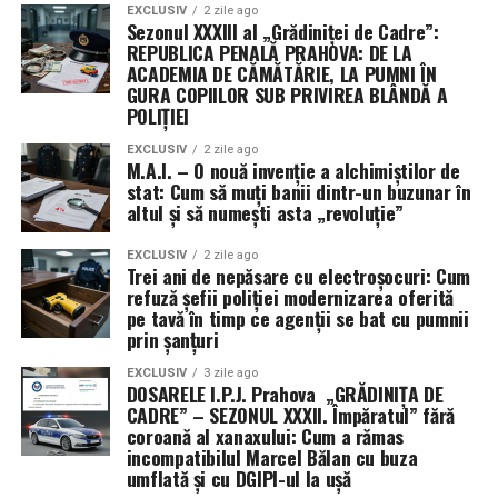
EXCLUSIV
2 zile ago
Această practică a Pentagonului, de a ascunde detaliile
Sezonul XXXIII al „Grădiniței de Cadre”:
despre contractori și valorile exacte ale premiilor,
REPUBLICA PENALĂ PRAHOVA: DE LA
devine din ce în ce mai frecventă. Justificarea oficială
ACADEMIA DE CĂMĂTĂRIE, LA PUMNI ÎN
GURA COPIILOR SUB PRIVIREA BLÂNDĂ A
este nevoia de a preveni transferul de informații
POLIȚIEI
strategice către puteri rivale precum China. Utilizarea
unor vehicule contractuale non-tradiționale permite
EXCLUSIV
2 zile ago
M.A.I. – O nouă invenție a alchimiștilor de
ocolirea cerințelor standard de raportare publică,
stat: Cum să muți banii dintr-un buzunar în
oferind armatei o mai mare libertate de mișcare, dar și
altul și să numești asta „revoluție”
un grad sporit de discreție în cursa pentru supremație
tehnologică în spațiul cosmic.
EXCLUSIV
2 zile ago
Trei ani de nepăsare cu electroșocuri: Cum
refuză șefii poliției modernizarea oferită
pe tavă în timp ce agenții se bat cu pumnii
prin șanțuri
EXCLUSIV
3 zile ago
DOSARELE I.P.J. Prahova „GRĂDINIȚA DE
CADRE” – SEZONUL XXXII. Împăratul” fără
coroană al xanaxului: Cum a rămas
incompatibilul Marcel Bălan cu buza
umflată și cu DGIPI-ul la ușă