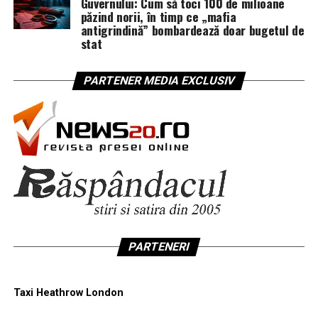
Guvernului: Cum să toci 100 de milioane
păzind norii, în timp ce „mafia
antigrindină” bombardează doar bugetul de
stat
PARTENER MEDIA EXCLUSIV
PARTENERI
Taxi Heathrow London