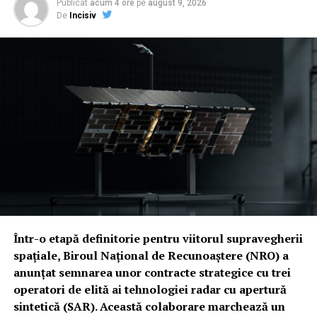
Publicat
acum 4 ore
pe
august 9, 2026
De
Incisiv
Într-o etapă definitorie pentru viitorul supravegherii
spațiale, Biroul Național de Recunoaștere (NRO) a
anunțat semnarea unor contracte strategice cu trei
operatori de elită ai tehnologiei radar cu apertură
sintetică (SAR). Această colaborare marchează un