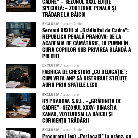
CADRE” – SEZONUL XXXI. EDIȚIE
SPECIALĂ:– ZOOTEHNIE PENALĂ ȘI
TRĂDARE LA BĂICOI
EXCLUSIV
acum 2 zile
Sezonul XXXIII al „Grădiniței de Cadre”:
REPUBLICA PENALĂ PRAHOVA: DE LA
ACADEMIA DE CĂMĂTĂRIE, LA PUMNI ÎN
GURA COPIILOR SUB PRIVIREA BLÂNDĂ A
POLIȚIEI
EXCLUSIV
acum o zi
FABRICA DE CHESTORI „CU DEDICAȚIE”:
CUM VREA ANP SĂ DISTRIBUIE STELUȚE
AURII PRIN SPATELE LEGII
EXCLUSIV
acum o zi
IPJ PRAHOVA S.R.L. –„GRĂDINIȚA DE
CADRE”- SEZONUL XXXV: DINASTIA
XANAX, VOYEURISM LA BĂICOI ȘI
CORIGENȚII TRĂDĂRII
EXCLUSIV
acum 3 zile
Procurorul (ex) „Portocală” la prânz, cu