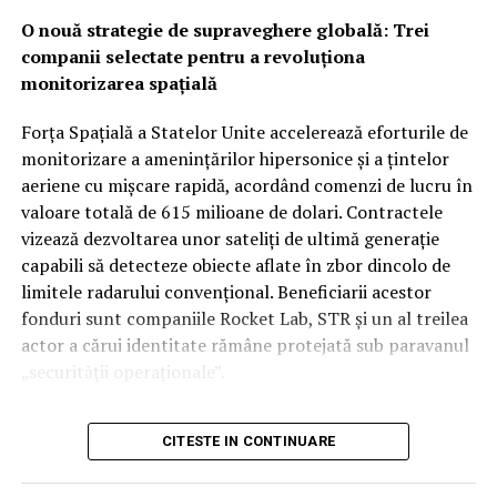
tehnologică în spațiu, utilizând agilitatea companiilor
susținute de Iran. În timp ce Washingtonul ar putea
O nouă strategie de supraveghere globală: Trei
comerciale pentru a fortifica un sistem de apărare care
vedea cu ochi buni această redistribuire a
companii selectate pentru a revoluționa
devine tot mai dependent de date precise și livrate
responsabilităților de securitate între aliații săi
monitorizarea spațială
instantaneu.
regionali, unii analiști rămân sceptici cu privire la
aplicabilitatea imediată a clauzei de apărare colectivă.
Forța Spațială a Statelor Unite accelerează eforturile de
Rămâne de văzut dacă, în cazul unui atac iminent din
monitorizare a amenințărilor hipersonice și a țintelor
partea proxy-urilor Teheranului, Ankara și Islamabadul
aeriene cu mișcare rapidă, acordând comenzi de lucru în
vor interveni militar pentru a proteja regatul saudit,
valoare totală de 615 milioane de dolari. Contractele
transformând semnăturile de astăzi într-o realitate
vizează dezvoltarea unor sateliți de ultimă generație
operativă.
capabili să detecteze obiecte aflate în zbor dincolo de
limitele radarului convențional. Beneficiarii acestor
fonduri sunt companiile Rocket Lab, STR și un al treilea
actor a cărui identitate rămâne protejată sub paravanul
„securității operaționale”.
Această rundă de finanțare reprezintă o etapă esențială
CITESTE IN CONTINUARE
în programul SB-AMTI (Space-Based Airborne Moving
Target Indicator), un mecanism contractual flexibil