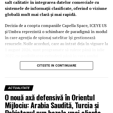
salt calitativ în integrarea datelor comerciale cu
sistemele de informații clasificate, oferind o viziune
globală mult mai clară și mai rapidă.
Decizia de a coopta companiile Capella Space, ICEYE US
și Umbra reprezintă o schimbare de paradigmă în modul
în care agenția de spionaj satelitar își gestionează
resursele. Noile acorduri, care au intrat deja în vigoare la
1 august 2026, sunt programate să ruleze până în iulie
2027, cu posibilitatea extinderii până în vara anului
2029. Deși valorile financiare rămân confidențiale din
CITESTE IN CONTINUARE
cauza bugetului clasificat al agenției, impactul
operațional este considerat unul major.
De la studii la operațiuni: Capella
ACTUALITATE
Space, ICEYE US și Umbra devin
O nouă axă defensivă în Orientul
Mijlociu: Arabia Saudită, Turcia și
piloni ai securității naționale
Pakistanul pun bazele unei alianțe