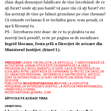
chiar după denunțuri falsificate de tine întrebând: de ce
ați furat? unde ați pus banii? vă pare rău că ați furat? etc
Ăia arestați de tine pe falsuri grosolane pe cine chemau?
Că oriunde reclamau li se închidea gura: erau penali, că
așa îi făcuseși tu.
PS – Întrebarea este doar: de ce tu și șleahta ta nu
sunteți încă penali?, scrie pe pagina sa de socializare
Ingrid Mocanu, fosta șefă a Direcției de avizare din
Ministerul Justiției. (Irinel I.).
PRECIZĂRI:
LEGEA 190 DIN 2018, LA ARTICOLUL 7, MENŢIONEAZĂ CĂ
ACTIVITATEA JURNALISTICĂ ESTE EXONERATĂ DE LA UNELE
PREVEDERI ALE REGULAMENTULUI GDPR, DACĂ SE PĂSTREAZĂ UN
ECHILIBRU ÎNTRE LIBERTATEA DE EXPRIMARE ŞI PROTECŢIA DATELOR
CU CARACTER PERSONAL.
INFORMAȚIILE DIN PREZENTUL ARTICOL
SUNT DE INTERES PUBLIC ȘI SUNT OBȚINUTE DIN SURSE PUBLICE
DESCHISE.
PUBLICAȚIA
INCISIVDEPRAHOVA.RO
PUNE LA DISPOZIȚIA
PERSOANELOR INTERESATE DREPTUL LA REPLICA PRIN INTERMEDIUL
URMĂTORULUI EMAIL:
INCISIV.NATIONAL@GMAIL.COM
.....
ARTICOLE PE ACEIASI TEMA:
URMATORUL