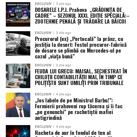
EXCLUSIV
3 zile ago
DOSARELE I.P.J. Prahova „GRĂDINIȚA DE
CADRE” – SEZONUL XXXI. EDIȚIE SPECIALĂ:–
ZOOTEHNIE PENALĂ ȘI TRĂDARE LA BĂICOI
EXCLUSIV
3 zile ago
Procurorul (ex) „Portocală” la prânz, cu
justiția la desert: Fostul procuror-fabrică
de dosare se plimbă cu Mercedes-ul pe
cazul „viața bună”
EXCLUSIV
3 zile ago
FEUDA LUI GRECU: MAISAL, SECHESTRAT ÎN
CHILOȚII CONTABILITĂȚII MAI, ÎN TIMP CE
POLIȚIȘTII SUNT UMILIȚI PRIN TRIBUNALE
EXCLUSIV
4 zile ago
„Jos labele de pe Ministrul Barbu!”:
Fermierii prahoveni rup tăcerea și îi fac
„pe genunchi” pe rachetiștii mafiei
antigrindină
EXCLUSIV
4 zile ago
Racheta de aur în fondul de ten al