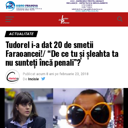
ACTUALITATE
Tudorel i-a dat 20 de smetii
Faraoancei!/ “De ce tu și șleahta ta
nu sunteți încă penali”?
Publicat
acum 8 ani
pe
februarie 23, 2018
De
Incisiv