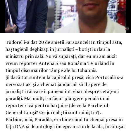
Tudorel i-a dat 20 de smetii Faraoancei! În timpul ăsta,
haştagienii deghizaţi în jurnalişti – botişti urlau la
ministru prin sală. Nu vă supăraţi, dar eu nu am auzit
vreun reporter Antena 3 sau România TV urlând în
timpul discursurilor tâmpe ale lui Iohannis.
Şi dacă tot suntem la capitolul presă, cică Portocală s-a
nervozat azi şi a chemat jandarmii să îl apere de
jurnaliștii răi care îi puneau întrebări despre cetățenii
paradiți. Mai mult, i-a făcut plângere penală unui
reporter cică pentru hărțuire (de ce la Parchetul
General totuși? Ce, jurnaliștii sunt miniștri?) .
Păi bine, măi, Paradilă, era bine când tu chemai presa în
fața DNA și deontologii începeau să urle la ăla, încătușat