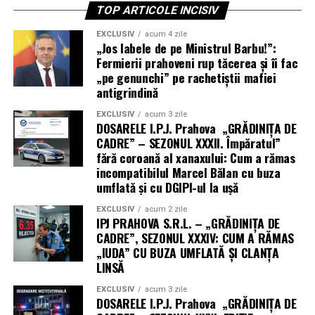
TOP ARTICOLE INCISIV
EXCLUSIV
acum 4 zile
„Jos labele de pe Ministrul Barbu!”:
Fermierii prahoveni rup tăcerea și îi fac
„pe genunchi” pe rachetiștii mafiei
antigrindină
EXCLUSIV
acum 3 zile
DOSARELE I.P.J. Prahova „GRĂDINIȚA DE
CADRE” – SEZONUL XXXII. Împăratul”
fără coroană al xanaxului: Cum a rămas
incompatibilul Marcel Bălan cu buza
umflată și cu DGIPI-ul la ușă
EXCLUSIV
acum 2 zile
IPJ PRAHOVA S.R.L. – „GRĂDINIȚA DE
CADRE”, SEZONUL XXXIV: CUM A RĂMAS
„IUDA” CU BUZA UMFLATĂ ȘI CLANȚA
LINSĂ
EXCLUSIV
acum 3 zile
DOSARELE I.P.J. Prahova „GRĂDINIȚA DE