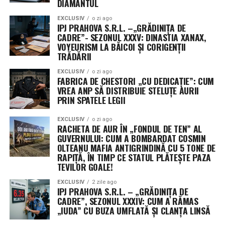
DIAMANTUL
programat pentru primul zbor spre finalul acestui an,
EXCLUSIV
o zi ago
de la complexul din Wallops Island, Virginia. Designul
IPJ PRAHOVA S.R.L. –„GRĂDINIȚA DE
plat permite optimizarea spațiului în interiorul rachetei,
CADRE”- SEZONUL XXXV: DINASTIA XANAX,
facilitând desfășurarea rapidă a unor rețele vaste de
VOYEURISM LA BĂICOI ȘI CORIGENȚII
TRĂDĂRII
senzori, esențiale pentru detectarea țintelor mobile în
timp real.
EXCLUSIV
o zi ago
FABRICA DE CHESTORI „CU DEDICAȚIE”: CUM
VREA ANP SĂ DISTRIBUIE STELUȚE AURII
Misterul celui de-al treilea jucător: Securitatea
PRIN SPATELE LEGII
operațională ascunde identitatea unor contractori
cheie
EXCLUSIV
o zi ago
RACHETA DE AUR ÎN „FONDUL DE TEN” AL
GUVERNULUI: CUM A BOMBARDAT COSMIN
Un aspect neobișnuit al acestui anunț este menținerea
OLTEANU MAFIA ANTIGRINDINĂ CU 5 TONE DE
sub anonimat a celui de-al treilea beneficiar al
RAPIȚĂ, ÎN TIMP CE STATUL PLĂTEȘTE PAZA
contractului. Purtătorii de cuvânt ai comandamentului
TEVILOR GOALE!
au precizat că decizia este dictată strict de protocoalele
EXCLUSIV
2 zile ago
de securitate operațională (OPSEC), menite să protejeze
IPJ PRAHOVA S.R.L. – „GRĂDINIȚA DE
profilurile misiunilor sensibile și capacitățile specifice
CADRE”, SEZONUL XXXIV: CUM A RĂMAS
„IUDA” CU BUZA UMFLATĂ ȘI CLANȚA LINSĂ
dezvoltate.